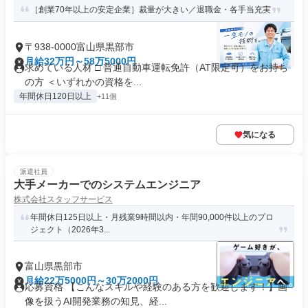
［創業70年以上の安定企業］裁量が大きい／退職金・各手当充実
〒938-0000富山県黒部市
月給32万円～58万5000円
求めている人材 □ 普通自動車運転免許（AT限定可）をお持ち
の方 ＜いずれかの資格を...
年間休日120日以上
+11個
気になる
派遣社員
大手メーカーでのシステムエンジニア
株式会社スタッフサービス
年間休日125日以上・月残業9時間以内・年間90,000件以上のプロ
ジェクト（2026年3...
富山県黒部市
月給22万5000円～30万2000円
応募資格 【こんなスキルや経験のある方を歓迎します！】画
像を扱うAI開発業務の知見、経...