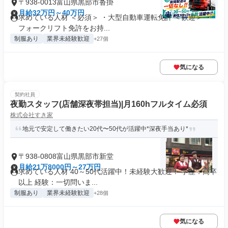
〒938-0013富山県黒部市沓掛
月給32万円～40万円
求めている人材 ＜必須＞ ・大型自動車運転免許 ＜歓迎＞ ・
フォークリフト免許をお持...
制服あり
業界未経験歓迎
+27個
気になる
契約社員
夜勤スタッフ(店舗深夜帯担当)|月160hフルタイム必須
株式会社すき家
地元で安定して働きたい20代〜50代が活躍中*深夜手当あり*
〒938-0808富山県黒部市新堂
月給21万8000円～27万円
求めている人材 40～50代活躍中！未経験大歓迎！ 学歴：高卒
以上 経験：一切問いま...
制服あり
業界未経験歓迎
+28個
気になる