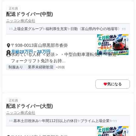
正社員
配送ドライバー(中型)
ニッコン株式会社
上場企業グループ✨福利厚生充実✨日勤〈富山県内中心の地場等〉
〒938-0013富山県黒部市沓掛
月給28万円～38万円
求めている人材 ＜必須＞ ・中型自動車運転免許 ＜歓迎＞ ・
フォークリフト免許をお持...
制服あり
業界未経験歓迎
+26個
気になる
正社員
配送ドライバー(大型)
ニッコン株式会社
基本土日祝休み✨年間112日以上の休日✨プライム上場企業✨