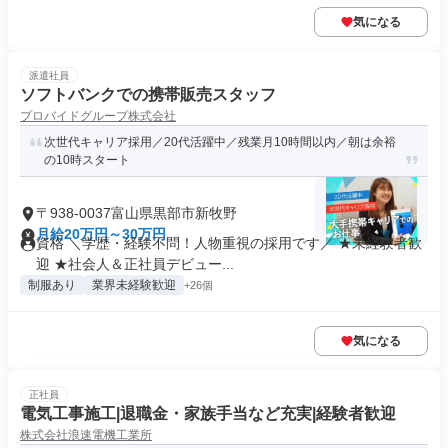
気になる
派遣社員
ソフトバンクでの携帯販売スタッフ
プロバイドグループ株式会社
次世代キャリア採用／20代活躍中／残業月10時間以内／朝は余裕
の10時スタート
〒938-0037富山県黒部市新牧野
月給20万円～30万円
資格 ＼学歴・経験不問！人物重視の採用です／ ★未経験者歓
迎 ★社会人＆正社員デビュー...
制服あり
業界未経験歓迎
+26個
気になる
正社員
電気工事施工|退職金・家族手当など充実|経験者歓迎
株式会社浪速電機工業所