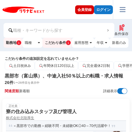
会員登録
ログイン
職種・キーワードから探す
条件保存
勤務地
職種
こだわり条件
雇用形態
年収
新着のみ
1
1
こだわり条件の追加設定を忘れていませんか？
土日祝休み
年間休日120日以上
完全週休2日制
学歴
黒部市（富山県）、中途入社50％以上の転職・求人情報
26
件
1
〜
26
件目を表示中
関連度順
新着順
詳細表示
正社員
寮の住み込みスタッフ及び管理人
株式会社北陸厚生
＜黒部市での勤務＞経験不問・未経験OK◎40～70代活躍中！