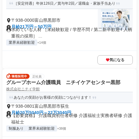
［安定待遇］年休126日／賞与年2回／退職金・家族手当あり
〒938-0000富山県黒部市
月給21万円～50万円
求めている人材 ［未経験歓迎 / 学歴不問 / 第二新卒歓迎 / 人柄
重視の採用］ ...
業界未経験歓迎
+14個
気になる
正社員
グループホーム介護職員 ニチイケアセンター黒部
株式会社ニチイ学館
あなたの笑顔がお客様の笑顔につながります！
〒938-0801富山県黒部市荻生
月給20万5040円～22万3040円
【必要資格】 介護職員初任者研修 介護福祉士実務者研修 介護
福祉士
制服あり
業界未経験歓迎
+38個