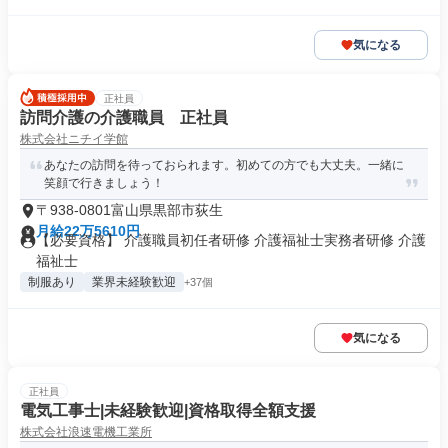
気になる
正社員
訪問介護の介護職員 正社員
株式会社ニチイ学館
あなたの訪問を待っておられます。初めての方でも大丈夫。一緒に
笑顔で行きましょう！
〒938-0801富山県黒部市荻生
月給22万5610円
【必要資格】 介護職員初任者研修 介護福祉士実務者研修 介護
福祉士
制服あり
業界未経験歓迎
+37個
気になる
正社員
電気工事士|未経験歓迎|資格取得全額支援
株式会社浪速電機工業所