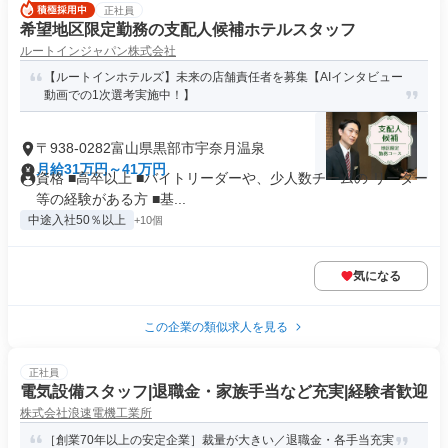
正社員
希望地区限定勤務の支配人候補ホテルスタッフ
ルートインジャパン株式会社
【ルートインホテルズ】未来の店舗責任者を募集【AIインタビュー
動画での1次選考実施中！】
〒938-0282富山県黒部市宇奈月温泉
月給31万円～41万円
資格 ■高卒以上 ■バイトリーダーや、少人数チームの リーダー
等の経験がある方 ■基...
中途入社50％以上
+10個
気になる
この企業の類似求人を見る
正社員
電気設備スタッフ|退職金・家族手当など充実|経験者歓迎
株式会社浪速電機工業所
［創業70年以上の安定企業］裁量が大きい／退職金・各手当充実