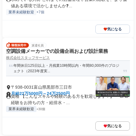
値ある環境で活かしませんか❓️...
業界未経験歓迎
+7個
気になる
派遣社員
空調設備メーカーでの設備企画および設計業務
株式会社スタッフサービス
年間休日125日以上・月残業10時間以内・年間80,000件のプロジ
ェクト（2023年度実...
〒938-0031富山県黒部市三日市
月給22万5000円～24万2500円
資格 【こんなスキルや経験のある方を歓迎します！】 ・CAD
経験をお持ちの方・給排水・...
業界未経験歓迎
+30個
気になる