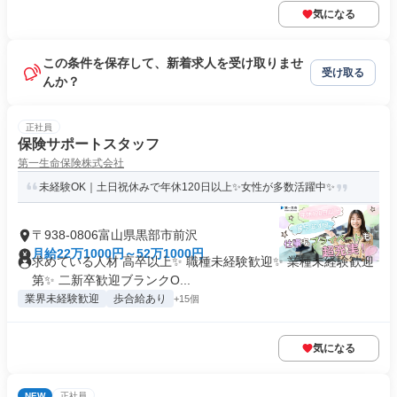
気になる
この条件を保存して、新着求人を受け取りませ
受け取る
んか？
正社員
保険サポートスタッフ
第一生命保険株式会社
未経験OK｜土日祝休みで年休120日以上✨女性が多数活躍中✨
〒938-0806富山県黒部市前沢
月給22万1000円～52万1000円
求めている人材 高卒以上✨ 職種未経験歓迎✨ 業種未経験歓迎
第✨ 二新卒歓迎ブランクO...
業界未経験歓迎
歩合給あり
+15個
気になる
NEW
正社員