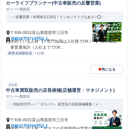
カーライフプランナー(中古車販売の反響営業)
ガリバー黒部店
✅反響営業！年間休日120日！インセンティブもあり✨⭕
〒938-0031富山県黒部市三日市
月給28万5715円以上
求めている人材 【⭐専門知識は入社後でOK！⭐】 高卒以上、
要普通免許（入社まででOK...
業界未経験歓迎
+12個
気になる
正社員
中古車買取販売の店長候補(店舗運営・マネジメント)
ガリバー黒部店
月給30万円～✅「ガリバー」直営店の店長候補募集！⭐
〒938-0031富山県黒部市三日市
月給33万8266円以上
求めている人材 これまでの店舗管理や営業の経験を、より価