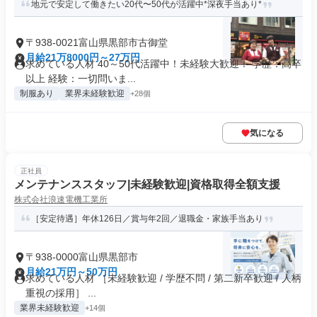
地元で安定して働きたい20代〜50代が活躍中*深夜手当あり*
〒938-0021富山県黒部市古御堂
月給21万8000円～27万円
求めている人材 40～50代活躍中！未経験大歓迎！ 学歴：高卒
以上 経験：一切問いま...
制服あり
業界未経験歓迎
+28個
気になる
正社員
メンテナンススタッフ|未経験歓迎|資格取得全額支援
株式会社浪速電機工業所
［安定待遇］年休126日／賞与年2回／退職金・家族手当あり
〒938-0000富山県黒部市
月給21万円～50万円
求めている人材 ［未経験歓迎 / 学歴不問 / 第二新卒歓迎 / 人柄
重視の採用］ ...
業界未経験歓迎
+14個