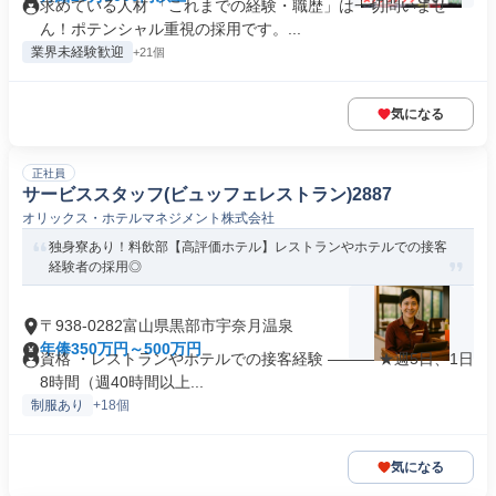
求めている人材 「これまでの経験・職歴」は一切問いませ
ん！ポテンシャル重視の採用です。...
業界未経験歓迎
+21個
気になる
正社員
サービススタッフ(ビュッフェレストラン)2887
オリックス・ホテルマネジメント株式会社
独身寮あり！料飲部【高評価ホテル】レストランやホテルでの接客
経験者の採用◎
〒938-0282富山県黒部市宇奈月温泉
年俸350万円～500万円
資格 ・レストランやホテルでの接客経験 ――― ★週5日、1日
8時間（週40時間以上...
制服あり
+18個
気になる