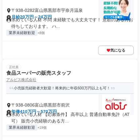
〒938-0282富山県黒部市宇奈月温泉
月給20万円～24万円
求めている人材 不問 未経験でも大丈夫です！ 意欲のある方お
待ちしております。 ハ...
業界未経験歓迎
+8個
気になる
正社員
食品スーパーの販売スタッフ
アルビス株式会社
小売販売経験者大歓迎！将来的に年収600万円以上も可！
〒938-0806富山県黒部市前沢
年俸410万円～570万円
求めている人材 【応募条件】 高卒以上 普通自動車免許（AT
可） 販売小売経験のある方...
業界未経験歓迎
+19個