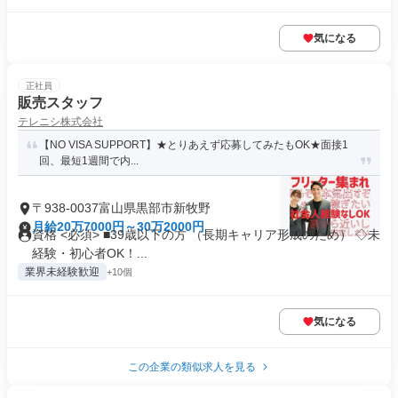
気になる
正社員
販売スタッフ
テレニシ株式会社
【NO VISA SUPPORT】★とりあえず応募してみたもOK★面接1
回、最短1週間で内...
〒938-0037富山県黒部市新牧野
月給20万7000円～30万2000円
資格 <必須> ■39歳以下の方 （長期キャリア形成のため） ◇未
経験・初心者OK！...
業界未経験歓迎
+10個
気になる
この企業の類似求人を見る