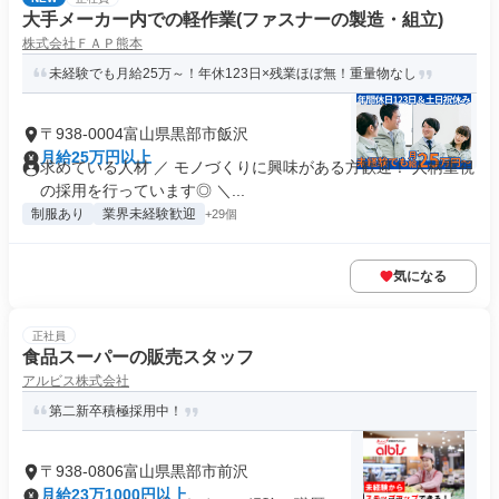
大手メーカー内での軽作業(ファスナーの製造・組立)
株式会社ＦＡＰ熊本
未経験でも月給25万～！年休123日×残業ほぼ無！重量物なし
〒938-0004富山県黒部市飯沢
月給25万円以上
求めている人材 ／ モノづくりに興味がある方歓迎！ 人柄重視
の採用を行っています◎ ＼...
制服あり
業界未経験歓迎
+29個
気になる
正社員
食品スーパーの販売スタッフ
アルビス株式会社
第二新卒積極採用中！
〒938-0806富山県黒部市前沢
月給23万1000円以上