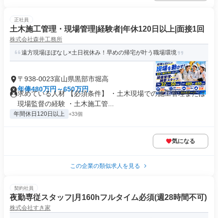
正社員
土木施工管理・現場管理|経験者|年休120日以上|面接1回
株式会社森井工務所
遠方現場ほぼなし×土日祝休み！早めの帰宅が叶う職場環境
〒938-0023富山県黒部市堀高
年俸480万円～650万円
求めている人材 【必須条件】 ・土木現場での施工管理または
現場監督の経験 ・土木施工管...
年間休日120日以上
+33個
気になる
この企業の類似求人を見る
契約社員
夜勤専従スタッフ|月160hフルタイム必須(週28時間不可)
株式会社すき家