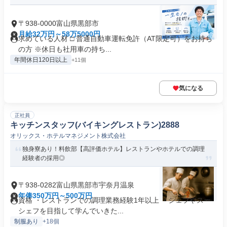
〒938-0000富山県黒部市
月給32万円～58万5000円
求めている人材 □ 普通自動車運転免許（AT限定可）をお持ち
の方 ※休日も社用車の持ち...
年間休日120日以上
+11個
気になる
正社員
キッチンスタッフ(バイキングレストラン)2888
オリックス・ホテルマネジメント株式会社
独身寮あり！料飲部【高評価ホテル】レストランやホテルでの調理
経験者の採用◎
〒938-0282富山県黒部市宇奈月温泉
年俸350万円～500万円
資格 ・レストランでの調理業務経験1年以上 ・シェフやスー
シェフを目指して学んでいきた...
制服あり
+18個