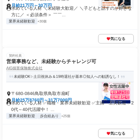
月給21万円～30万円
求めている人材 ＼未経験大歓迎／ ＼子どもと話すのが好きな
方に／ ＜必須条件＞ ￣￣...
業界未経験歓迎
+30個
気になる
契約社員
営業事務など、未経験からチャレンジ可
AIG損害保険株式会社
未経験OK✨土日祝休み＆19時退社が基本◎知人への勧誘なし！
〒680-0846鳥取県鳥取市扇町
月給25万8760円～31万7000円
求めている人材 ✅職種・業界未経験歓迎 ✅主婦・主夫歓迎 ✅2
0代～40代活躍中！ ...
業界未経験歓迎
歩合給あり
+25個
気になる