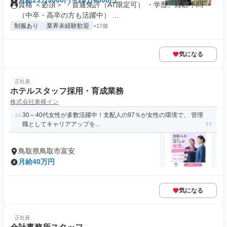
月給23万9000円～26万4000円
資格 ＜必須＞ ・普通免許（AT限定可） ・学歴、経験不問
（中卒・高卒の方も活躍中） ...
制服あり
業界未経験歓迎
+17個
気になる
正社員
ホテルスタッフ採用・育成業務
株式会社東横イン
30～40代女性が多数活躍中！支配人の97％が女性の環境で、 管理
職としてキャリアアップを...
鳥取県鳥取市富安
月給40万円
気になる
正社員