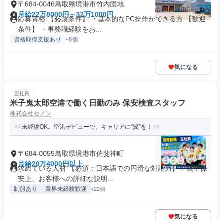
〒684-0046鳥取県境港市竹内団地
月給22万8000円～32万1000円
応募資格 【必須条件】 ・基本的なPC操作ができる方 【歓迎
条件】 ・事務職経験をお...
資格取得支援あり
+6個
気になる
正社員
米子鬼太郎空港で働く日勤のみ 保安検査スタッフ
株式会社セノン
未経験OK。空港デビューで、キャリアに“翼”を！
〒684-0055鳥取県境港市佐斐神町
月給20万4000円以上
求めている人材 【必須：日本語での円滑な対話力】 ✅航空保
安上、お客様への詳細な説明...
制服あり
業界未経験歓迎
+22個
気になる