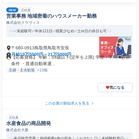
NEW
正社員
営業事務 地域密着のハウスメーカー勤務
株式会社クラヴィス
✅未経験可✅年休121日✅残業少なめ✅土or日の休日も可
〒680-0913鳥取県鳥取市安長
月給19万5000円～21万5000円
【応募資格】 年齢：59歳以下(定年を上限) 学歴：不問 ■必須
条件 ・普通自動車運...
主婦・主夫歓迎
+13個
気になる
この企業の類似求人を見る
正社員
水産食品の商品開発
株式会社大新
食品販売営業｜地域密着×食の安全｜ノルマなし◎｜未経験歓迎◎