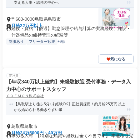
支える人事・総務の中心へ
〒680-0000鳥取県鳥取市
月給22万円以上
経験・資格 【優遇】勤怠管理や給与計算の実務経験、施設・
什器備品の維持管理の経験等
制服あり
フリーター歓迎
+9個
気になる
正社員
【年収340万以上確約】未経験歓迎 受付事務・データ入
力中心のサポートスタッフ
ＧＯＥＭＯＮ株式会社
【鳥取駅より徒歩5分♪未経験OK】正社員採用！約月給25万円以上
から始められる働きやすい環...
鳥取県鳥取市
月給24万5000円～40万円
求める人材: 【特別な知識や経験は全く不要です】 本選考は完