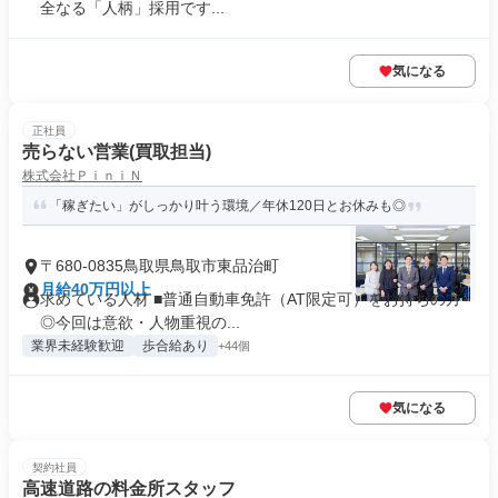
全なる「人柄」採用です...
気になる
正社員
売らない営業(買取担当)
株式会社ＰｉｎｉＮ
「稼ぎたい」がしっかり叶う環境／年休120日とお休みも◎
〒680-0835鳥取県鳥取市東品治町
月給40万円以上
求めている人材 ■普通自動車免許（AT限定可）をお持ちの方
◎今回は意欲・人物重視の...
業界未経験歓迎
歩合給あり
+44個
気になる
契約社員
高速道路の料金所スタッフ