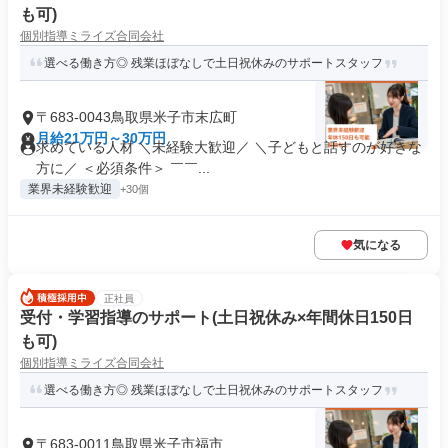
も可)
個別指導ミライズ合同会社
選べる働き方◎ 残業ほぼなしで土日祝休みのサポートスタッフ
〒683-0043鳥取県米子市末広町
月給21万円～30万円
求めている人材 ＼未経験大歓迎／ ＼子どもと話すのが好きな
方に／ ＜必須条件＞ ￣￣...
業界未経験歓迎
+30個
気になる
正社員
受付・学習指導のサポート(土日祝休み×年間休日150日
も可)
個別指導ミライズ合同会社
選べる働き方◎ 残業ほぼなしで土日祝休みのサポートスタッフ
〒683-0011鳥取県米子市福市