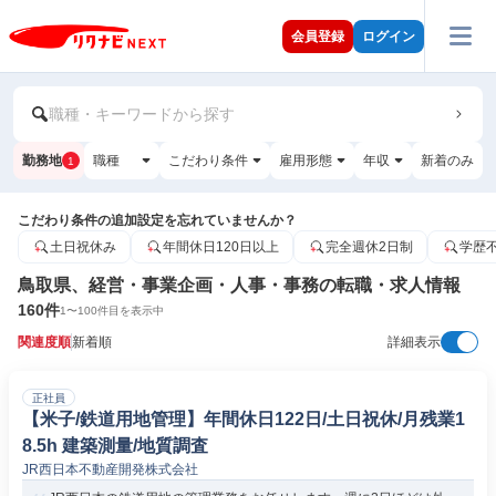
会員登録
ログイン
職種・キーワードから探す
勤務地
職種
こだわり条件
雇用形態
年収
新着のみ
1
こだわり条件の追加設定を忘れていませんか？
土日祝休み
年間休日120日以上
完全週休2日制
学歴
鳥取県、経営・事業企画・人事・事務の転職・求人情報
160
件
1
〜
100
件目を表示中
関連度順
新着順
詳細表示
正社員
【米子/鉄道用地管理】年間休日122日/土日祝休/月残業1
8.5h 建築測量/地質調査
JR西日本不動産開発株式会社