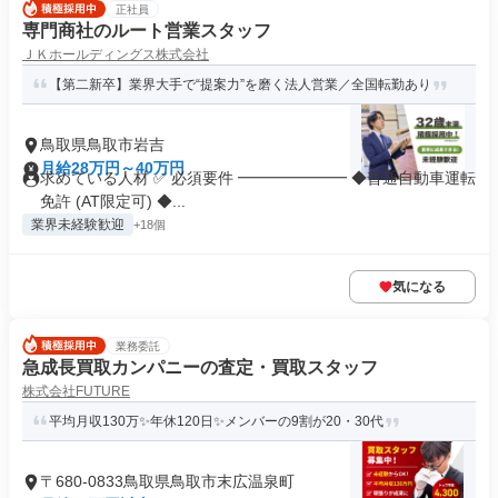
正社員
専門商社のルート営業スタッフ
ＪＫホールディングス株式会社
【第二新卒】業界大手で“提案力”を磨く法人営業／全国転勤あり
鳥取県鳥取市岩吉
月給28万円～40万円
求めている人材 ✅ 必須要件 ━━━━━━━ ◆普通自動車運転
免許 (AT限定可) ◆...
業界未経験歓迎
+18個
気になる
業務委託
急成長買取カンパニーの査定・買取スタッフ
株式会社FUTURE
平均月収130万✨年休120日✨メンバーの9割が20・30代
〒680-0833鳥取県鳥取市末広温泉町