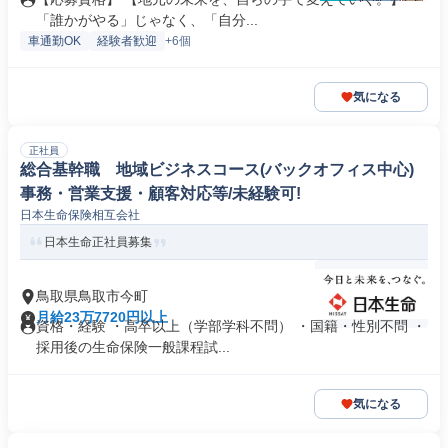
「誰かがやる」じゃなく、「自分...
車通勤OK
経験者歓迎
+6個
気になる
正社員
総合基幹職 地域ビジネスコース(バックオフィス中心)
事務・営業支援・顧客対応等/未経験可!
日本生命保険相互会社
日本生命正社員募集
鳥取県鳥取市今町
月給23万7720円以上
資格・経験 ・高卒以上（学部学科不問） ・国籍・性別不問 ・
採用後の生命保険一般課程試...
気になる