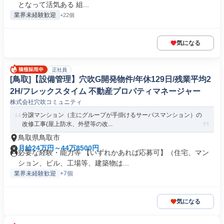
となって活気ある 組...
業界未経験歓迎
+22個
気になる
正社員
[鳥取]【設備管理】穴吹G開発物件/年休129日/残業平均2
2H/フレックスタイム 不動産プロパティマネージャー
株式会社穴吹コミュニティ
分譲マンション（主にグループが手掛けるサーパスマンション）の
改修工事(屋上防水、外壁等の改...
鳥取県鳥取市
月給24万円～44万8500円
必要な経験・能力等 【いずれかあれば応募可】（住宅、マン
ション、ビル、工場等、建築物は...
業界未経験歓迎
+7個
気になる