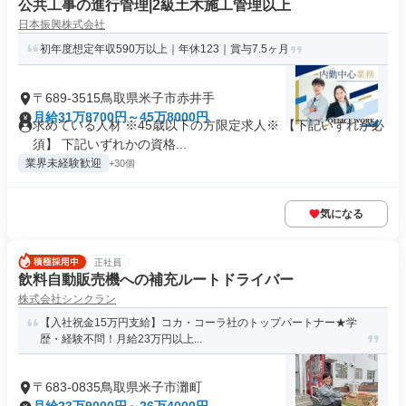
公共工事の進行管理|2級土木施工管理以上
日本振興株式会社
初年度想定年収590万以上｜年休123｜賞与7.5ヶ月
〒689-3515鳥取県米子市赤井手
月給31万8700円～45万8000円
求めている人材 ※45歳以下の方限定求人※ 【下記いずれか必
須】 下記いずれかの資格...
業界未経験歓迎
+30個
気になる
正社員
飲料自動販売機への補充ルートドライバー
株式会社シンクラン
【入社祝金15万円支給】コカ・コーラ社のトップパートナー★学
歴・経験不問！月給23万円以上...
〒683-0835鳥取県米子市灘町