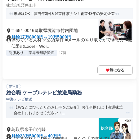
株式会社澤井珈琲
未経験OK！賞与年3回＆残業ほぼナシ！創業43年の安定企業
〒684-0046鳥取県境港市竹内団地
月給17万8000円～19万5000円
求めている人材 ✅必須条件 ■メールのやり取りができる方 ■最
低限のExcel・Wor...
制服あり
業界未経験歓迎
+17個
気になる
正社員
総合職 ケーブルテレビ放送局勤務
中海テレビ放送
【あなたにぴったりのお仕事をご紹介】 お仕事探しは【流通株式
会社】におまかせください！...
鳥取県米子市河崎
月給23万5000円～40万円
【応募資格】 【地元の未来を、自らの手で変えていく。】