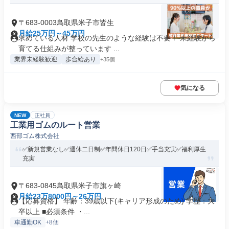
〒683-0003鳥取県米子市皆生
月給25万円～45万円
求めている人材 学校の先生のような経験は不要！ 未経験から
育てる仕組みが整っています ...
業界未経験歓迎
歩合給あり
+35個
気になる
NEW
正社員
工業用ゴムのルート営業
西部ゴム株式会社
✅新規営業なし✅週休二日制✅年間休日120日✅手当充実✅福利厚生
充実
〒683-0845鳥取県米子市旗ヶ崎
月給23万8000円～26万円
【応募資格】 年齢：39歳以下(キャリア形成のため) 学歴：大
卒以上 ■必須条件 ・...
車通勤OK
+8個