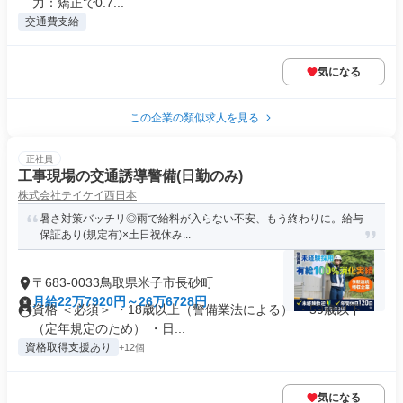
力：矯正で0.7...
交通費支給
気になる
この企業の類似求人を見る
正社員
工事現場の交通誘導警備(日勤のみ)
株式会社テイケイ西日本
暑さ対策バッチリ◎雨で給料が入らない不安、もう終わりに。給与
保証あり(規定有)×土日祝休み...
〒683-0033鳥取県米子市長砂町
月給22万7920円～26万6728円
資格 ＜必須＞ ・18歳以上（警備業法による） ・59歳以下
（定年規定のため） ・日...
資格取得支援あり
+12個
気になる