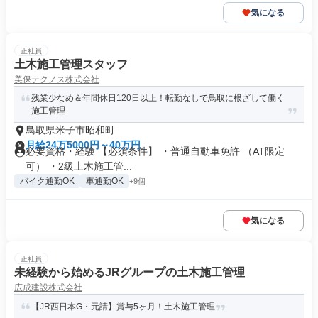
気になる
正社員
土木施工管理スタッフ
美保テクノス株式会社
残業少なめ＆年間休日120日以上！転勤なしで鳥取に根ざして働く
施工管理
鳥取県米子市昭和町
月給24万5000円～40万円
必要資格・経験 【必須条件】 ・普通自動車免許 （AT限定
可） ・2級土木施工管...
バイク通勤OK
車通勤OK
+9個
気になる
正社員
未経験から始めるJRグループの土木施工管理
広成建設株式会社
【JR西日本G・元請】賞与5ヶ月！土木施工管理