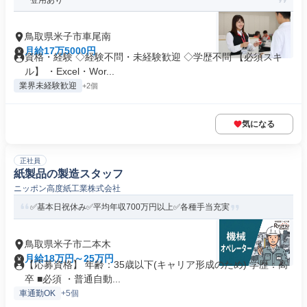
登用あり
鳥取県米子市車尾南
月給17万5000円
資格・経験 ◇経験不問・未経験歓迎 ◇学歴不問 【必須スキ
ル】 ・Excel・Wor...
業界未経験歓迎
+2個
気になる
正社員
紙製品の製造スタッフ
ニッポン高度紙工業株式会社
✅️基本日祝休み✅️平均年収700万円以上✅️各種手当充実
鳥取県米子市二本木
月給18万円～25万円
【応募資格】 年齢：35歳以下(キャリア形成のため) 学歴：高
卒 ■必須 ・普通自動...
車通勤OK
+5個