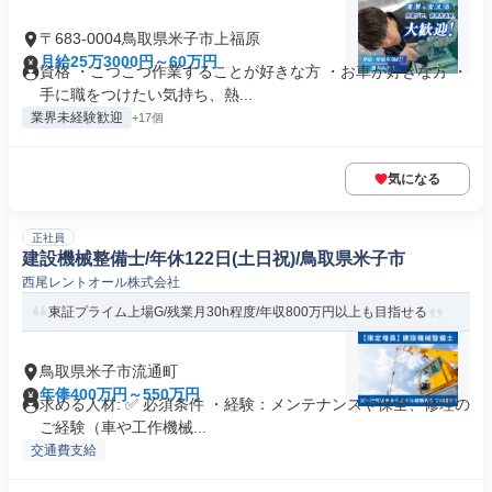
〒683-0004鳥取県米子市上福原
月給25万3000円～60万円
資格 ・こつこつ作業することが好きな方 ・お車が好きな方 ・
手に職をつけたい気持ち、熱...
業界未経験歓迎
+17個
気になる
正社員
建設機械整備士/年休122日(土日祝)/鳥取県米子市
西尾レントオール株式会社
東証プライム上場G/残業月30h程度/年収800万円以上も目指せる
鳥取県米子市流通町
年俸400万円～550万円
求める人材: ✅ 必須条件 ・経験：メンテナンスや保全、修理の
ご経験（車や工作機械...
交通費支給