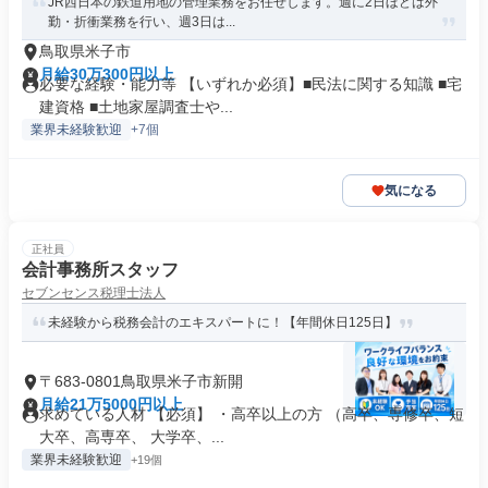
JR西日本の鉄道用地の管理業務をお任せします。週に2日ほどは外
勤・折衝業務を行い、週3日は...
鳥取県米子市
月給30万300円以上
必要な経験・能力等 【いずれか必須】■民法に関する知識 ■宅
建資格 ■土地家屋調査士や...
業界未経験歓迎
+7個
気になる
正社員
会計事務所スタッフ
セブンセンス税理士法人
未経験から税務会計のエキスパートに！【年間休日125日】
〒683-0801鳥取県米子市新開
月給21万5000円以上
求めている人材 【必須】 ・高卒以上の方 （高卒、専修卒、短
大卒、高専卒、 大学卒、...
業界未経験歓迎
+19個