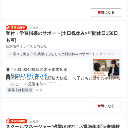
気になる
正社員
受付・学習指導のサポート(土日祝休み×年間休日150日
も可)
個別指導ミライズ合同会社
選べる働き方◎ 残業ほぼなしで土日祝休みのサポートスタッフ
〒683-0043鳥取県米子市末広町
月給21万円～30万円
求めている人材 ＼未経験大歓迎／ ＼子どもと話すのが好きな
方に／ ＜必須条件＞ ￣￣...
業界未経験歓迎
+30個
気になる
正社員
スクールマネージャー(残業ほぼなし×賞与年3回×未経験