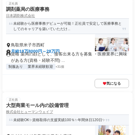
正社員
調剤薬局の医療事務
日本調剤株式会社
未経験から医療事務デビューが可能！正社員で安定して医療事務と
してのキャリアを築いていただけ...
鳥取県米子市西町
月給18万8000円～28万円
資格 薬局の顔として、接客出来る方を募集 ・医療業界に興味
がある方(資格・経験不問) ...
制服あり
業界未経験歓迎
+31個
気になる
正社員
大型商業モール内の設備管理
株式会社ヒューマンウェイブ
未経験OK✨資格取得の支援実績100％✨年間休日120日✨