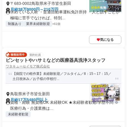
〒683-0002鳥取県米子市皆生新田
月給38万9000円～210万円
求めている人材 ・普通自動車運転免許所持 ・人と話すことが
極端に苦手でなければ、特別...
制服あり
業界未経験歓迎
+61個
気になる
契約社員
ピンセットやハサミなどの医療器具洗浄スタッフ
ワタキューセイモア株式会社
【病院での軽作業】未経験歓迎／フルタイム／8：15～17：15／
土日祝休み／お子様の学校行...
鳥取県米子市皆生新田
月給17万5480円以上
資格・経験 無資格OK 未経験OK ★未経験者歓迎/学歴不問 ※
医療行為・介護業務は...
未経験者歓迎