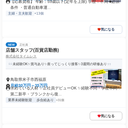
【応募資格】 年齢：59歳以下(定年を上限) 学歴：不問 ■必須
条件 ・普通自動車運...
主婦・主夫歓迎
+13個
気になる
NEW
正社員
店舗スタッフ(百貨店勤務)
株式会社タイムレス
未経験OK✨賞与あり✨座ってじっくり接客✨3週間の研修あり
鳥取県米子市西福原
月給30万円～35万円
求めている人材 ✨正社員デビューOK ✨経験不問・学歴不問 ✨
第二新卒・ブランクから復...
業界未経験歓迎
歩合給あり
+31個
気になる