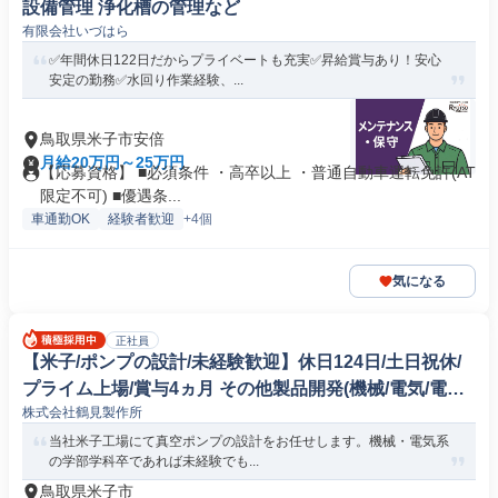
設備管理 浄化槽の管理など
有限会社いづはら
✅年間休日122日だからプライベートも充実✅昇給賞与あり！安心
安定の勤務✅水回り作業経験、...
鳥取県米子市安倍
月給20万円～25万円
【応募資格】 ■必須条件 ・高卒以上 ・普通自動車運転免許(AT
限定不可) ■優遇条...
車通勤OK
経験者歓迎
+4個
気になる
正社員
【米子/ポンプの設計/未経験歓迎】休日124日/土日祝休/
プライム上場/賞与4ヵ月 その他製品開発(機械/電気/電子
株式会社鶴見製作所
製品専門職)
当社米子工場にて真空ポンプの設計をお任せします。機械・電気系
の学部学科卒であれば未経験でも...
鳥取県米子市