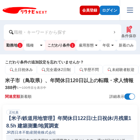
会員登録
ログイン
職種・キーワードから探す
条件保存
勤務地
職種
こだわり条件
雇用形態
年収
新着のみ
1
1
こだわり条件の追加設定を忘れていませんか？
土日祝休み
完全週休2日制
学歴不問
未経験者歓迎
米子市（鳥取県）、年間休日120日以上の転職・求人情報
388
件
1
〜
100
件目を表示中
関連度順
新着順
詳細表示
正社員
【米子/鉄道用地管理】年間休日122日/土日祝休/月残業1
8.5h 建築測量/地質調査
JR西日本不動産開発株式会社