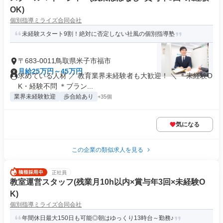
OK)
個別指導ミライズ合同会社
未経験スタート9割！絶対に否定しない社風の個別指導塾
〒683-0011鳥取県米子市福市
月給25万円～45万円
求めている人材 ／ 教育業界未経験者も大歓迎！ ＼ ＊未経験O
K・経験不問 ＊ブラン...
業界未経験歓迎
歩合給あり
+35個
気になる
この企業の類似求人を見る
正社員
教室運営スタッフ(残業月10h以内×賞与年3回×未経験O
K)
個別指導ミライズ合同会社
年間休日最大150日も可能◎朝はゆっくり13時台～勤務♪