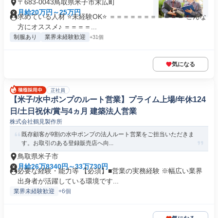
〒683-0043鳥取県米子市末広町
月給20万円～25万円
求めている人材 ⭐未経験OK⭐ ＝＝＝＝＝＝＝＝＝＝＝ こんな
方にオススメ♪ ＝＝＝＝...
制服あり
業界未経験歓迎
+31個
気になる
正社員
【米子/水中ポンプのルート営業】プライム上場/年休124
日/土日祝休/賞与4ヵ月 建築法人営業
株式会社鶴見製作所
既存顧客が9割の水中ポンプの法人ルート営業をご担当いただきま
す。お取引のある登録販売店へ向...
鳥取県米子市
月給26万8340円～33万730円
必要な経験・能力等 【必須】■営業の実務経験 ※幅広い業界
出身者が活躍している環境です...
業界未経験歓迎
+6個