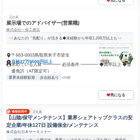
気になる
正社員
展示場でのアドバイザー(営業職)
株式会社一条工務店
あなたの「気配り」が活きる◆未経験から年収1,200万以上も
〒683-0003鳥取県米子市皆生
月給27万9500円以上
求めている人材 ━━━━ 必須条件 ━━━━ ◆高卒以上 ◆普
通免許（AT限定可） ...
業界未経験歓迎
歩合給あり
+24個
気になる
正社員
【山陰/保守メンテナンス】業界シェアトップクラスの安
定企業/年休127日 設備保全/メンテナンス
株式会社日本サーモエナー