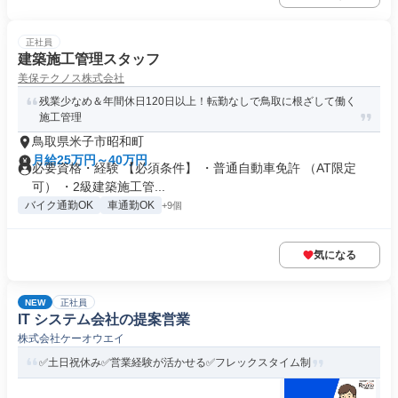
正社員
建築施工管理スタッフ
美保テクノス株式会社
残業少なめ＆年間休日120日以上！転勤なしで鳥取に根ざして働く
施工管理
鳥取県米子市昭和町
月給25万円～40万円
必要資格・経験 【必須条件】 ・普通自動車免許 （AT限定
可） ・2級建築施工管...
バイク通勤OK
車通勤OK
+9個
気になる
NEW
正社員
IT システム会社の提案営業
株式会社ケーオウエイ
✅️土日祝休み✅️営業経験が活かせる✅️フレックスタイム制