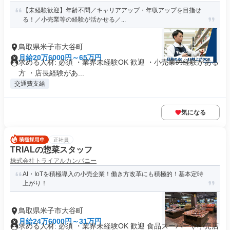
【未経験歓迎】年齢不問／キャリアアップ・年収アップを目指せ
る！／小売業等の経験が活かせる／...
鳥取県米子市大谷町
月給20万6000円～65万円
求める人材: 必須 ・業界未経験OK 歓迎 ・小売業の経験がある
方 ・店長経験があ...
交通費支給
気になる
正社員
TRIALの惣菜スタッフ
株式会社トライアルカンパニー
AI・IoTを積極導入の小売企業！働き方改革にも積極的！基本定時
上がり！
鳥取県米子市大谷町
月給24万6000円～31万円
求める人材: 必須 ・業界未経験OK 歓迎 食品スーパーや小売店