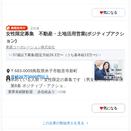
気になる
正社員
女性限定募集 不動産・土地活用営業(ポジティブアクシ
ョン)
東建コーポレーション株式会社
57歳以下募集/固定月給26.3万〜（うち基本給13万〜)
〒683-0009鳥取県米子市観音寺新町
月給26万3000円以上
求めている人材 ✅女性限定の募集です （男女雇用機会均等法
第8条 ポジティブ・アクショ...
業界未経験歓迎
歩合給あり
+23個
気になる
この企業の類似求人を見る