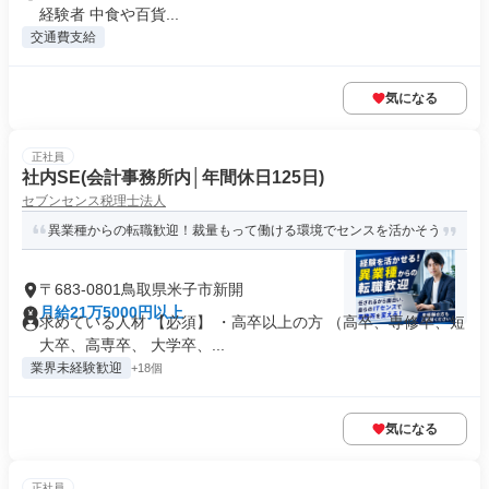
経験者 中食や百貨...
交通費支給
気になる
正社員
社内SE(会計事務所内│年間休日125日)
セブンセンス税理士法人
異業種からの転職歓迎！裁量もって働ける環境でセンスを活かそう
〒683-0801鳥取県米子市新開
月給21万5000円以上
求めている人材 【必須】 ・高卒以上の方 （高卒、専修卒、短
大卒、高専卒、 大学卒、...
業界未経験歓迎
+18個
気になる
正社員