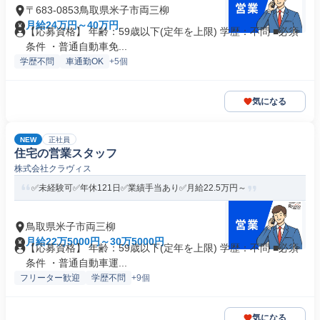
〒683-0853鳥取県米子市両三柳
月給24万円～40万円
【応募資格】 年齢：59歳以下(定年を上限) 学歴：不問 ■必須
条件 ・普通自動車免...
学歴不問
車通勤OK
+5個
気になる
NEW
正社員
住宅の営業スタッフ
株式会社クラヴィス
✅未経験可✅年休121日✅業績手当あり✅月給22.5万円～
鳥取県米子市両三柳
月給22万5000円～30万5000円
【応募資格】 年齢：59歳以下(定年を上限) 学歴：不問 ■必須
条件 ・普通自動車運...
フリーター歓迎
学歴不問
+9個
気になる