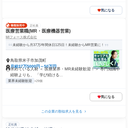
気になる
正社員
医療営業職(MR・医療機器営業)
MIフォース株式会社
未経験から月37万/年間休日125日！未経験からMR営業に！
鳥取県米子市加茂町
月給37万5000円～50万円
求めている人材 ＜ 医療業界・MR未経験歓迎！＞ 専門知識や
経験よりも、 「学び続ける...
業界未経験歓迎
+29個
気になる
この企業の類似求人を見る
正社員