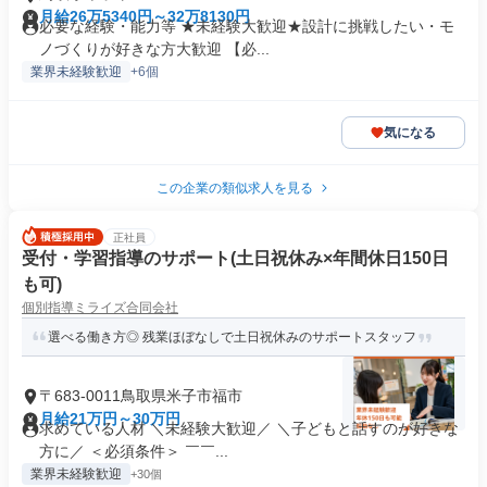
月給26万5340円～32万8130円
必要な経験・能力等 ★未経験大歓迎★設計に挑戦したい・モ
ノづくりが好きな方大歓迎 【必...
業界未経験歓迎
+6個
気になる
この企業の類似求人を見る
正社員
受付・学習指導のサポート(土日祝休み×年間休日150日
も可)
個別指導ミライズ合同会社
選べる働き方◎ 残業ほぼなしで土日祝休みのサポートスタッフ
〒683-0011鳥取県米子市福市
月給21万円～30万円
求めている人材 ＼未経験大歓迎／ ＼子どもと話すのが好きな
方に／ ＜必須条件＞ ￣￣...
業界未経験歓迎
+30個