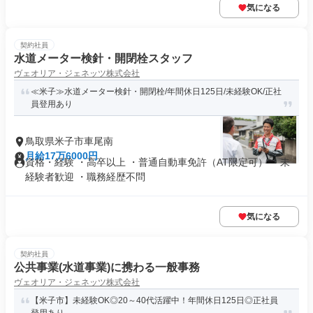
気になる
契約社員
水道メーター検針・開閉栓スタッフ
ヴェオリア・ジェネッツ株式会社
≪米子≫水道メーター検針・開閉栓/年間休日125日/未経験OK/正社
員登用あり
鳥取県米子市車尾南
月給17万6000円
資格・経験 ・高卒以上 ・普通自動車免許（AT限定可） ・未
経験者歓迎 ・職務経歴不問
気になる
契約社員
公共事業(水道事業)に携わる一般事務
ヴェオリア・ジェネッツ株式会社
【米子市】未経験OK◎20～40代活躍中！年間休日125日◎正社員