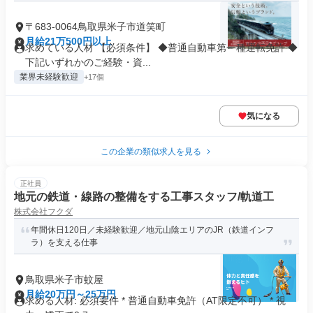
〒683-0064鳥取県米子市道笑町
月給21万500円以上
求めている人材 【必須条件】 ◆普通自動車第一種運転免許 ◆
下記いずれかのご経験・資...
業界未経験歓迎
+17個
気になる
この企業の類似求人を見る
正社員
地元の鉄道・線路の整備をする工事スタッフ/軌道工
株式会社フクダ
年間休日120日／未経験歓迎／地元山陰エリアのJR（鉄道インフ
ラ）を支える仕事
鳥取県米子市蚊屋
月給20万円～25万円
求める人材: 必須要件 * 普通自動車免許（AT限定不可） * 視