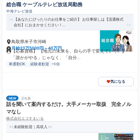
総合職 ケーブルテレビ放送局勤務
中海テレビ放送
【あなたにぴったりのお仕事をご紹介】 お仕事探しは【流通株式
会社】におまかせください！...
鳥取県米子市河崎
月給23万5000円～40万円
【応募資格】 【地元の未来を、自らの手で変えていく。】
「誰かがやる」じゃなく、「自分...
車通勤OK
経験者歓迎
+6個
気になる
NEW
正社員
話を聞いて案内するだけ。大手メーカー取扱 完全ノル
マなし
株式会社エコすまいる
未経験歓迎｜高収入