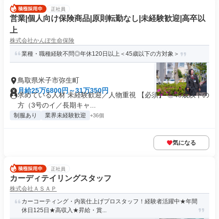
正社員
営業|個人向け保険商品|原則転勤なし|未経験歓迎|高卒以
上
株式会社かんぽ生命保険
業種・職種経験不問◎年休120日以上＜45歳以下の方対象＞
鳥取県米子市弥生町
月給25万6800円～31万350円
求めている人材 未経験歓迎／人物重視 【必須】 ◎45歳以下の
方（3号のイ／長期キャ...
制服あり
業界未経験歓迎
+36個
気になる
正社員
カーディテイリングスタッフ
株式会社ＡＳＡＰ
カーコーティング・内装仕上げプロスタッフ！経験者活躍中★年間
休日125日★高収入★昇給・賞...