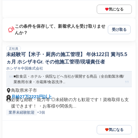
気になる
この条件を保存して、新着求人を受け取りませ
受け取る
んか？
正社員
未経験可【米子・厨房の施工管理】 年休122日 賞与5.5
ヵ月 ホシザキGr. その他施工管理/現場責任者
ホシザキ中国株式会社
■飲食店・ホテル・病院などへ当社が展開する商品（全自動製氷機/
業務用冷凍・冷蔵庫/食器洗浄...
鳥取県米子市
月給27万2223円以上
必要な経験・能力等 ◎未経験の方も歓迎です！資格取得も支
援できます！ ・お客様や関係先...
業界未経験歓迎
+3個
気になる