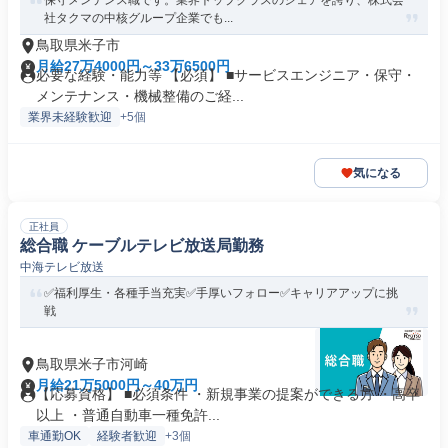
保守メンテンス職です。業界トップクラスのシェアを誇り、株式会
社タクマの中核グループ企業でも...
鳥取県米子市
月給27万4000円～33万6500円
必要な経験・能力等 【必須】 ■サービスエンジニア・保守・
メンテナンス・機械整備のご経...
業界未経験歓迎
+5個
気になる
正社員
総合職 ケーブルテレビ放送局勤務
中海テレビ放送
✅福利厚生・各種手当充実✅手厚いフォロー✅キャリアアップに挑
戦
鳥取県米子市河崎
月給21万5000円～40万円
【応募資格】 ■必須条件 ・新規事業の提案ができる方 ・高卒
以上 ・普通自動車一種免許...
車通勤OK
経験者歓迎
+3個