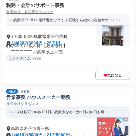
税務・会計のサポート事務
有限会社 有和経営センター
残業月2〜3H！定時退社で叶う 未経験から始める税務サポート
〒683-0826鳥取県米子市西町
月給20万3000円～26万円
求めている人材 【必須条件】 ￣￣￣￣￣￣￣￣￣￣￣￣￣￣
￣￣￣￣￣ ✅高卒以上 ✅基...
ランチタイム
+22個
気になる
NEW
正社員
営業事務 ハウスメーカー勤務
株式会社クラヴィス
✅未経験可✅年休121日✅残業少なめ✅土or日の休日も可
鳥取県米子市両三柳
月給19万5000円～21万5000円