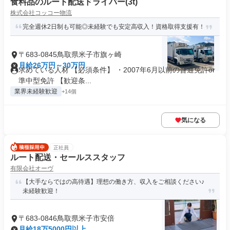
食料品のルート配送ドライバー(3t)
株式会社コッコー物流
完全週休2日制も可能◎未経験でも安定高収入！資格取得支援有！
〒683-0845鳥取県米子市旗ヶ崎
月給26万円～30万円
求めている人材 【必須条件】 ・2007年6月以前の普通免許or
準中型免許 【歓迎条...
業界未経験歓迎
+14個
気になる
正社員
ルート配送・セールススタッフ
有限会社オーヴ
【大手ならではの高待遇】理想の働き方、収入をご相談ください♪
未経験歓迎！
〒683-0846鳥取県米子市安倍
月給18万5000円以上