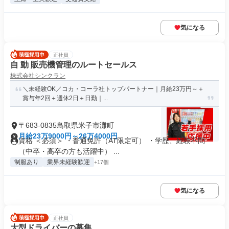
気になる
正社員
自 動 販売機管理のルートセールス
株式会社シンクラン
＼未経験OK／コカ・コーラ社トップパートナー｜月給23万円～＋
賞与年2回＋週休2日＋日勤｜...
〒683-0835鳥取県米子市灘町
月給23万9000円～26万4000円
資格 ＜必須＞ ・普通免許（AT限定可） ・学歴、経験不問
（中卒・高卒の方も活躍中） ...
制服あり
業界未経験歓迎
+17個
気になる
正社員
大型ドライバーの募集