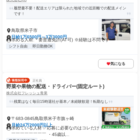
株式会社KG
履歴書不要！配送エリアは限られた地域での近距離での配送メイン
です！
鳥取県米子市
日給1万6500円～3万3000円
求める人材: * 要普通免許(AT可) ※経験は不問です
シフト自由
即日勤務OK
気になる
正社員
野菜や果物の配送・ドライバー(固定ルート)
株式会社フレッシュ青果
残業はなく毎日15時退社が基本／未経験歓迎！転勤なし
〒683-0845鳥取県米子市旗ヶ崎
月給24万2000円以上
求めている人材 ✅応募に必要なのはコレだけ！ ￣￣￣￣￣￣
￣￣￣￣￣￣￣￣ ・45歳以...