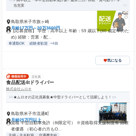
✅高卒以上・準中型自動車免許要✅週休二日✅昇給・賞与あり✅手
当充実
鳥取県米子市旗ヶ崎
月給17万円～20万3600円
【応募資格】 学歴：高卒以上 年齢：59 歳以下(60 歳定年のた
め) 経験：営業・配...
車通勤OK
経験者歓迎
+4個
気になる
正社員
食品配送4tドライバー
株式会社ムロオ
★ムロオの正社員募集★中型ドライバーとして活躍しよう！
鳥取県米子市流通町
月給25万円以上
資格 中型自動車免許（8t限定可） ※資格取得支援制度有 経験
者優遇 （初心者の方もO...
主婦・主夫歓迎
交通費支給