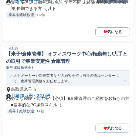
資格 要普通自動車運転免許 学歴不問,未経験者歓迎,経験者歓
迎,長期できる方 ＼以下...
業界未経験歓迎
+12個
気になる
正社員
【米子/倉庫管理】 オフィスワーク中心/転勤無し/大手と
の取引で事業安定性 倉庫管理
服島運輸株式会社
大手メーカーや卸売業者などの顧客を持つ当社の物流センターに
て、倉庫管理業務をお任せします。...
鳥取県米子市
月給20万円～22万円
必要な経験・能力等 【必須】■倉庫管理のご経験をお持ちの方
■基本的なPC操作スキル（...
業界未経験歓迎
+4個
気になる