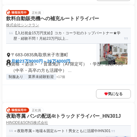
正社員
飲料自動販売機への補充ルートドライバー
株式会社シンクラン
【入社祝金15万円支給】コカ・コーラ社のトップパートナー★学
歴・経験不問！月給23万円以上...
〒683-0835鳥取県米子市灘町
月給23万9000円～26万4000円
資格 ＜必須＞ ・普通免許（AT限定可） ・学歴、経験不問
（中卒・高卒の方も活躍中） ...
制服あり
業界未経験歓迎
+17個
気になる
正社員
夜勤専属 パンの配送4tトラックドライバー_HN301J
HINODE&SONS株式会社
＜夜勤専属＞地場＆固定ルート！男女ともに活躍中/HN301