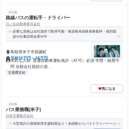
正社員
路線バスの運転手・ドライバー
日ノ丸自動車株式会社
必要な資格は会社負担で取得可能・無資格未経験者募集枠・個別面
談や仕事説明会受付中
鳥取県米子市祇園町
月給26万円～28万円
求める人材: 普通自動車運転免許（AT可）必須 学歴・経歴不
問 全額会社負担の資...
交通費支給
気になる
正社員
バス乗務職(米子)
日本交通株式会社
大型免許の資格取得支援制度あり！未経験からバスドライバーへ☆