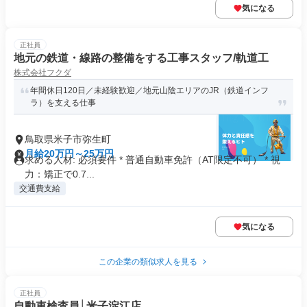
気になる
正社員
地元の鉄道・線路の整備をする工事スタッフ/軌道工
株式会社フクダ
年間休日120日／未経験歓迎／地元山陰エリアのJR（鉄道インフ
ラ）を支える仕事
鳥取県米子市弥生町
月給20万円～25万円
求める人材: 必須要件 * 普通自動車免許（AT限定不可） * 視
力：矯正で0.7...
交通費支給
気になる
この企業の類似求人を見る
正社員
自動車検査員│米子淀江店