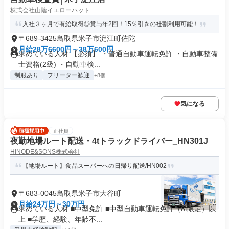
株式会社山陰イエローハット
入社３ヶ月で有給取得◎賞与年2回！15％引きの社割利用可能！
〒689-3425鳥取県米子市淀江町佐陀
月給28万6600円～38万600円
求めている人材 【必須】 ・普通自動車運転免許 ・自動車整備
士資格(2級) ・自動車検...
制服あり
フリーター歓迎
+8個
気になる
正社員
夜勤地場ルート配送・4tトラックドライバー_HN301J
HINODE&SONS株式会社
【地場ルート】食品スーパーへの日帰り配送/HN002
〒683-0045鳥取県米子市大谷町
月給24万円～30万円
求めている人材 ■中型免許 ■中型自動車運転免許（8t限定）以
上 ■学歴、経験、年齢不...