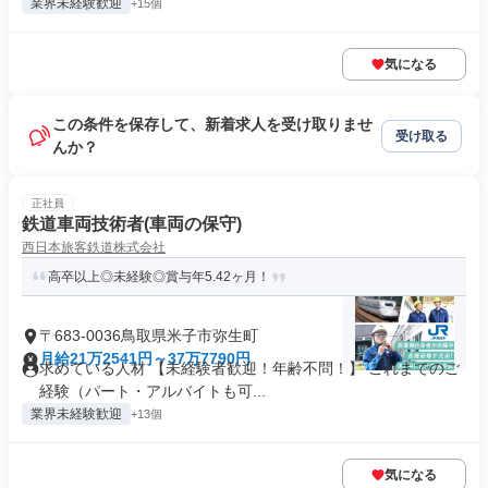
業界未経験歓迎
+15個
気になる
この条件を保存して、新着求人を受け取りませ
受け取る
んか？
正社員
鉄道車両技術者(車両の保守)
西日本旅客鉄道株式会社
高卒以上◎未経験◎賞与年5.42ヶ月！
〒683-0036鳥取県米子市弥生町
月給21万2541円～37万7790円
求めている人材 【未経験者歓迎！年齢不問！】 これまでのご
経験（パート・アルバイトも可...
業界未経験歓迎
+13個
気になる