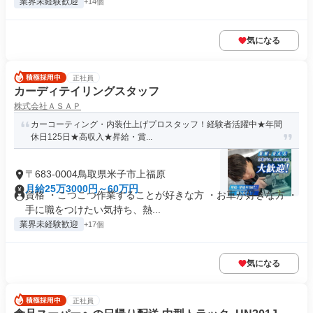
業界未経験歓迎
+14個
気になる
正社員
カーディテイリングスタッフ
株式会社ＡＳＡＰ
カーコーティング・内装仕上げプロスタッフ！経験者活躍中★年間
休日125日★高収入★昇給・賞...
〒683-0004鳥取県米子市上福原
月給25万3000円～60万円
資格 ・こつこつ作業することが好きな方 ・お車が好きな方 ・
手に職をつけたい気持ち、熱...
業界未経験歓迎
+17個
気になる
正社員