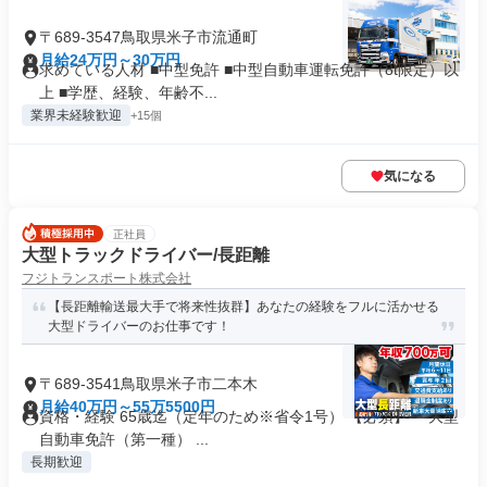
〒689-3547鳥取県米子市流通町
月給24万円～30万円
求めている人材 ■中型免許 ■中型自動車運転免許（8t限定）以
上 ■学歴、経験、年齢不...
業界未経験歓迎
+15個
気になる
正社員
大型トラックドライバー/長距離
フジトランスポート株式会社
【長距離輸送最大手で将来性抜群】あなたの経験をフルに活かせる
大型ドライバーのお仕事です！
〒689-3541鳥取県米子市二本木
月給40万円～55万5500円
資格・経験 65歳迄（定年のため※省令1号） 【必須】 ・大型
自動車免許（第一種） ...
長期歓迎