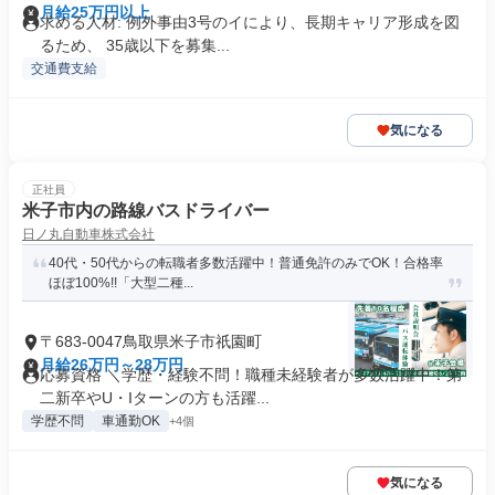
月給25万円以上
求める人材: 例外事由3号のイにより、長期キャリア形成を図
るため、 35歳以下を募集...
交通費支給
気になる
正社員
米子市内の路線バスドライバー
日ノ丸自動車株式会社
40代・50代からの転職者多数活躍中！普通免許のみでOK！合格率
ほぼ100%!!「大型二種...
〒683-0047鳥取県米子市祇園町
月給26万円～28万円
応募資格 ＼学歴・経験不問！職種未経験者が多数活躍中！第
二新卒やU・Iターンの方も活躍...
学歴不問
車通勤OK
+4個
気になる