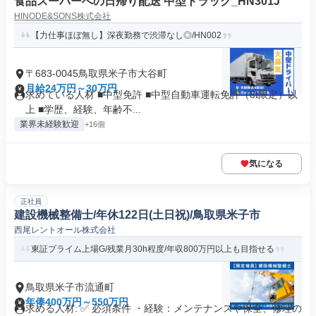
食品スーパーへの日帰り配送 中型トラック_HN301J
HINODE&SONS株式会社
【力仕事ほぼ無し】深夜勤務で渋滞なし◎/HN002
〒683-0045鳥取県米子市大谷町
月給24万円～30万円
求めている人材 ■中型免許 ■中型自動車運転免許（8t限定）以
上 ■学歴、経験、年齢不...
業界未経験歓迎
+16個
気になる
正社員
建設機械整備士/年休122日(土日祝)/鳥取県米子市
西尾レントオール株式会社
東証プライム上場G/残業月30h程度/年収800万円以上も目指せる
鳥取県米子市流通町
年俸400万円～550万円
求める人材: ✅ 必須条件 ・経験：メンテナンスや保全、修理の