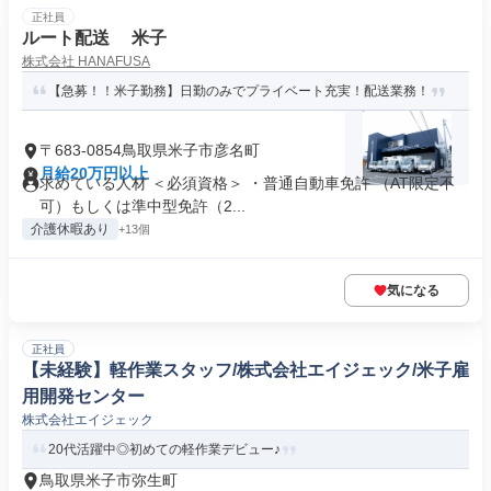
正社員
ルート配送 米子
株式会社 HANAFUSA
【急募！！米子勤務】日勤のみでプライベート充実！配送業務！
〒683-0854鳥取県米子市彦名町
月給20万円以上
求めている人材 ＜必須資格＞ ・普通自動車免許 （AT限定不
可）もしくは準中型免許（2...
介護休暇あり
+13個
気になる
正社員
【未経験】軽作業スタッフ/株式会社エイジェック/米子雇
用開発センター
株式会社エイジェック
20代活躍中◎初めての軽作業デビュー♪
鳥取県米子市弥生町