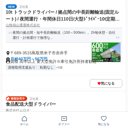
NEW
正社員
10t トラックドライバー / 拠点間の中長距離輸送(固定ル
ート) / 夜間運行・年間休日110日/大型ﾄﾞﾗｲﾊﾞｰ10t定期夜
山陰福山通運株式会社
間幹線便(正社員)
夜間の拠点間・短中長距離輸送（100～500km）。2h毎休憩・自社
運行・計画運行で無理な...
〒689-3515鳥取県米子市赤井手
月給40万円～50万円
資格 高卒以上 要大型免許※牽引免許所持者歓迎
資格取得支援あり
転勤なし
+5個
気になる
正社員
食品配送大型ドライバー
株式会社ムロオ
★ムロオの正社員募集★大型ドライバーとして活躍しよう！
ホーム
オファー
気になる