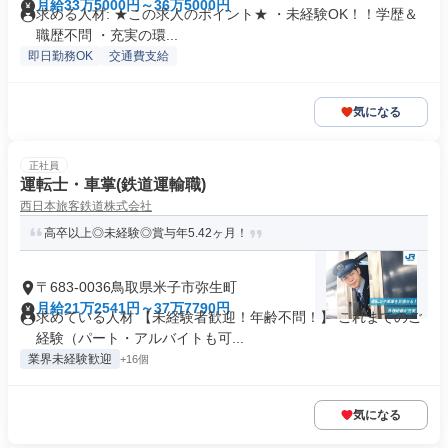
月給33万5000円～36万5000円
求める人材: ★この求人のポイント★ ・未経験OK！！学歴＆
職歴不問 ・充実の環...
即日勤務OK
交通費支給
気になる
正社員
運転士・車掌(鉄道運輸職)
西日本旅客鉄道株式会社
高卒以上◎未経験◎賞与年5.42ヶ月！
〒683-0036鳥取県米子市弥生町
月給21万2541円～37万7790円
求めている人材 【未経験者歓迎！年齢不問！】 これまでのご
経験（パート・アルバイトも可...
業界未経験歓迎
+16個
気になる