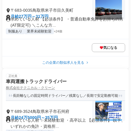
〒683-0035鳥取県米子市目久美町
月給27万円～31万円
求めている人材 【必須条件】 ・普通自動車免許をお持ちの方
(AT限定可) ＼こんな方...
制服あり
業界未経験歓迎
+24個
気になる
この企業の類似求人を見る
正社員
車両運搬トラックドライバー
株式会社テクニカル・クリーン
長距離なしの固定時間ドライバー／残業なし／長期で安定勤務可能
〒689-3524鳥取県米子市石州府
月給24万5000円～35万円
求めている人材 ✨未経験歓迎 ・高卒以上 【必須条件】 以下、
いずれかの免許・資格所...