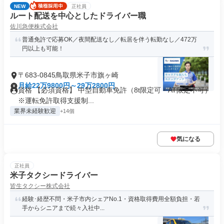
NEW
正社員
ルート配送を中心としたドライバー職
佐川急便株式会社
普通免許で応募OK／夜間配送なし／転居を伴う転勤なし／472万
円以上も可能！
〒683-0845鳥取県米子市旗ヶ崎
月給22万9800円～29万2800円
資格 【必須資格】 中型自動車免許（8t限定可・AT限定不可）
※運転免許取得支援制...
業界未経験歓迎
+14個
気になる
正社員
米子タクシードライバー
皆生タクシー株式会社
経験･経歴不問・米子市内シェアNo.1・資格取得費用全額負担・若
手からシニアまで続々入社中...