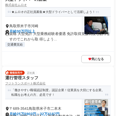
株式会社ムロオ
★ムロオの正社員募集★大型ドライバーとして活躍しよう！
鳥取県米子市河崎
月給30万円以上
資格 大型免許 大型乗務経験者優遇 免許取得支援制度もありま
すのでこれから取 得しよう...
交通費支給
気になる
正社員
運行管理スタッフ
フジトランスポート株式会社
「働きやすい職場認証制度」認証企業！従業員を大切にする企業。
転職をお考えの方、必見です！
〒689-3541鳥取県米子市二本木
月給25万6903円～32万4187円