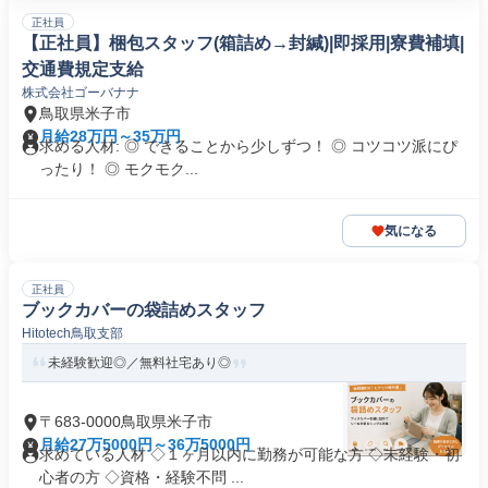
正社員
【正社員】梱包スタッフ(箱詰め→封緘)|即採用|寮費補填|
交通費規定支給
株式会社ゴーバナナ
鳥取県米子市
月給28万円～35万円
求める人材: ◎ できることから少しずつ！ ◎ コツコツ派にぴ
ったり！ ◎ モクモク...
気になる
正社員
ブックカバーの袋詰めスタッフ
Hitotech鳥取支部
未経験歓迎◎／無料社宅あり◎
〒683-0000鳥取県米子市
月給27万5000円～36万5000円
求めている人材 ◇１ヶ月以内に勤務が可能な方 ◇未経験・初
心者の方 ◇資格・経験不問 ...