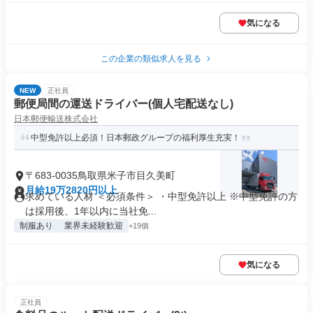
気になる
この企業の類似求人を見る
NEW
正社員
郵便局間の運送ドライバー(個人宅配送なし)
日本郵便輸送株式会社
中型免許以上必須！日本郵政グループの福利厚生充実！
〒683-0035鳥取県米子市目久美町
月給19万2820円以上
求めている人材 ＜必須条件＞ ・中型免許以上 ※中型免許の方
は採用後、1年以内に当社免...
制服あり
業界未経験歓迎
+19個
気になる
正社員