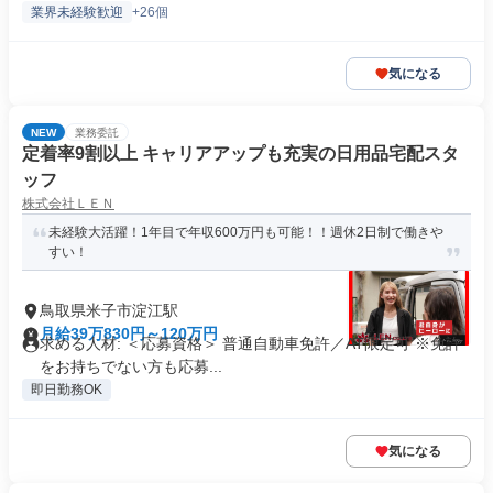
業界未経験歓迎
+26個
気になる
NEW
業務委託
定着率9割以上 キャリアアップも充実の日用品宅配スタ
ッフ
株式会社ＬＥＮ
未経験大活躍！1年目で年収600万円も可能！！週休2日制で働きや
すい！
鳥取県米子市淀江駅
月給39万830円～120万円
求める人材: ＜応募資格＞ 普通自動車免許／AT限定可 ※免許
をお持ちでない方も応募...
即日勤務OK
気になる