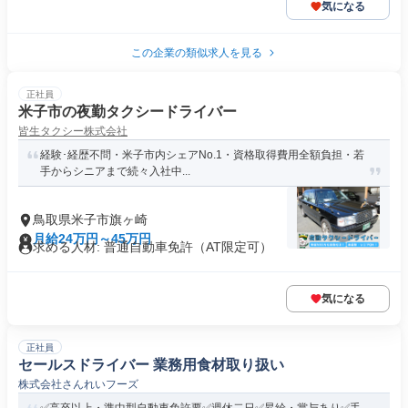
気になる
この企業の類似求人を見る
正社員
米子市の夜勤タクシードライバー
皆生タクシー株式会社
経験･経歴不問・米子市内シェアNo.1・資格取得費用全額負担・若
手からシニアまで続々入社中...
鳥取県米子市旗ヶ崎
月給24万円～45万円
求める人材: 普通自動車免許（AT限定可）
気になる
正社員
セールスドライバー 業務用食材取り扱い
株式会社さんれいフーズ