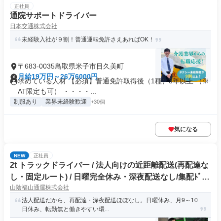
正社員
通院サポートドライバー
日本交通株式会社
未経験入社が９割！普通運転免許さえあればOK！
〒683-0035鳥取県米子市目久美町
月給19万円～26万6000円
求めている人材 【必須】普通免許取得後（1種）3年以上 （※
AT限定も可） ・・・・...
制服あり
業界未経験歓迎
+30個
気になる
NEW
正社員
2t トラックドライバー / 法人向けの近距離配送(再配達な
し・固定ルート) / 日曜完全休み・深夜配送なし/集配ﾄﾞﾗｲ
山陰福山通運株式会社
ﾊﾞｰ2t(正社員)
法人配送だから、再配達・深夜配送ほぼなし。日曜休み、月9～10
日休み、転勤無と働きやすい環...