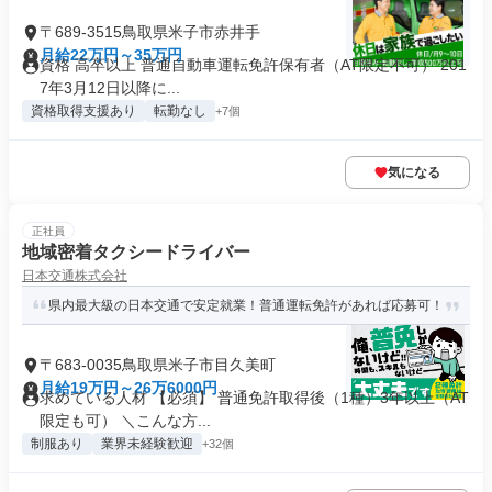
〒689-3515鳥取県米子市赤井手
月給22万円～35万円
資格 高卒以上 普通自動車運転免許保有者（AT限定不可） 201
7年3月12日以降に...
資格取得支援あり
転勤なし
+7個
気になる
正社員
地域密着タクシードライバー
日本交通株式会社
県内最大級の日本交通で安定就業！普通運転免許があれば応募可！
〒683-0035鳥取県米子市目久美町
月給19万円～26万6000円
求めている人材 【必須】 普通免許取得後（1種）3年以上（AT
限定も可） ＼こんな方...
制服あり
業界未経験歓迎
+32個