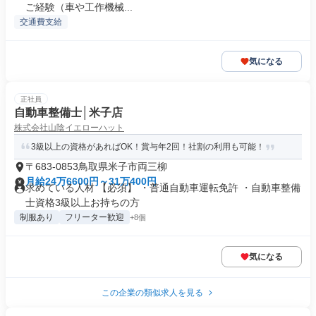
ご経験（車や工作機械...
交通費支給
気になる
正社員
自動車整備士│米子店
株式会社山陰イエローハット
3級以上の資格があればOK！賞与年2回！社割の利用も可能！
〒683-0853鳥取県米子市両三柳
月給24万6600円～31万400円
求めている人材 【必須】 ・普通自動車運転免許 ・自動車整備
士資格3級以上お持ちの方
制服あり
フリーター歓迎
+8個
気になる
この企業の類似求人を見る