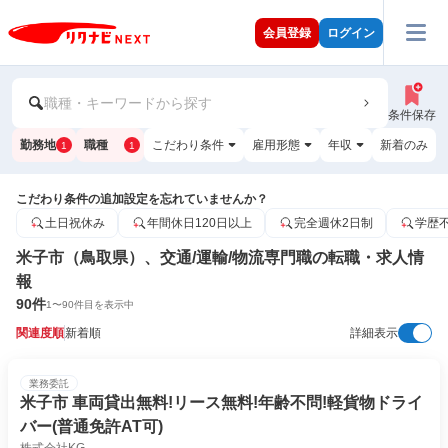
会員登録
ログイン
職種・キーワードから探す
条件保存
勤務地
職種
こだわり条件
雇用形態
年収
新着のみ
1
1
こだわり条件の追加設定を忘れていませんか？
土日祝休み
年間休日120日以上
完全週休2日制
学歴
米子市（鳥取県）、交通/運輸/物流専門職の転職・求人情
報
90
件
1
〜
90
件目を表示中
関連度順
新着順
詳細表示
業務委託
米子市 車両貸出無料!リース無料!年齢不問!軽貨物ドライ
バー(普通免許AT可)