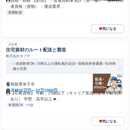
資格・経験 【必須】 ・普通自動車免許（第一種） ・運行管理
者資格（貨物） ・運送業界...
長期歓迎
気になる
正社員
住宅資材のルート配送と製造
株式会社タブチ
✅未経験者OK✅2t車以上の運転免許必須✅資格保持者優遇✅社内研
修が充実
鳥取県米子市
月給20万円～23万1000円
【応募資格】 年齢：29歳以下（キャリア形成による年齢制限
あり） 学歴：高卒以上 ■...
車通勤OK
+5個
気になる