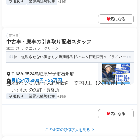
制服あり
業界未経験歓迎
+18個
気になる
正社員
中古車・廃車の引き取り配送スタッフ
株式会社テクニカル・クリーン
体に無理させない働き方／近距離運転のみ＆日勤限定のドライバー
〒689-3524鳥取県米子市石州府
月給24万5000円～35万円
求めている人材 ✨未経験歓迎 ・高卒以上 【必須条件】 以下、
いずれかの免許・資格所...
制服あり
業界未経験歓迎
+18個
気になる
この企業の類似求人を見る