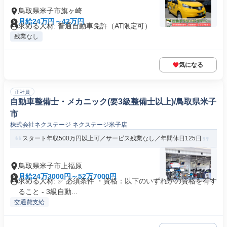
鳥取県米子市旗ヶ崎
月給24万円～42万円
求める人材: 普通自動車免許（AT限定可）
残業なし
気になる
正社員
自動車整備士・メカニック(要3級整備士以上)/鳥取県米子
市
株式会社ネクステージ ネクステージ米子店
スタート年収500万円以上可／サービス残業なし／年間休日125日
鳥取県米子市上福原
月給24万3000円～52万7000円
求める人材: ✅ 必須条件 ・資格：以下のいずれかの資格を有す
ること - 3級自動...
交通費支給