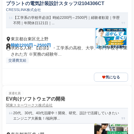
プラントの電気計装設計スタッフ/2104306CT
CRESSLINK株式会社
【工学系の学校卒必須】時給2200円～2500円｜経験者歓迎｜学歴
不問｜年間休日121日｜...
東京都台東区北上野
時給2200円～2500円
求める人材: 【必須】 ・工学系の高校、大学、専門学校を卒業
された方 ※実務の経験年...
交通費支給
気になる
派遣社員
EV向けソフトウェアの開発
関東スターワークス株式会社
20代、30代、40代活躍中！開発、研究、設計で活躍していきたい
エンジニア大募集！/福利厚...