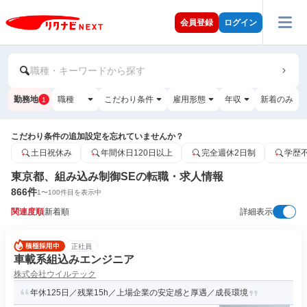
会員登録
ログイン
職種・キーワードから探す
勤務地
職種
こだわり条件
雇用形態
年収
新着のみ
1
こだわり条件の追加設定を忘れていませんか？
土日祝休み
年間休日120日以上
完全週休2日制
学歴
東京都、組み込み制御SEの転職・求人情報
866
件
1
〜
100
件目を表示中
関連度順
新着順
詳細表示
正社員
車載系組込みエンジニア
株式会社ウイルテック
年休125日／残業15h／上場企業の安定感と厚遇／成長環境