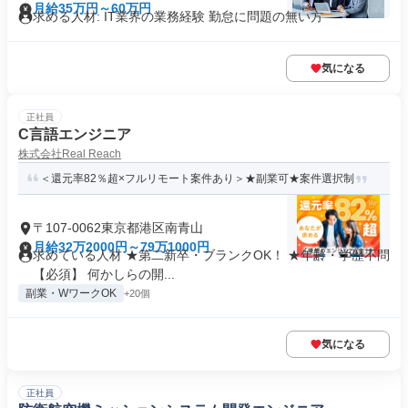
月給35万円～60万円
求める人材: IT業界の業務経験 勤怠に問題の無い方
気になる
正社員
C言語エンジニア
株式会社Real Reach
＜還元率82％超×フルリモート案件あり＞★副業可★案件選択制
〒107-0062東京都港区南青山
月給32万2000円～79万1000円
求めている人材 ★第二新卒・ブランクOK！ ★年齢・学歴不問
【必須】 何かしらの開...
副業・WワークOK
+20個
気になる
正社員