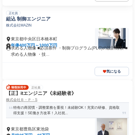
正社員
組込 制御エンジニア
株式会社MAZIN
東京都中央区日本橋本町
年俸400万円～1000万円
求める人物像 ■必須条件 ・制御プログラム(PLC)の設計経験 ■
求める人物像 ・技...
気になる
正社員
【正】itエンジニア《未経験者》
株式会社Ｂ・Ｐ・S
特有の商習慣・調整業務を重視！未経験OK！充実の研修、資格取
得支援！SE働き方改革！入社祝...
東京都豊島区東池袋