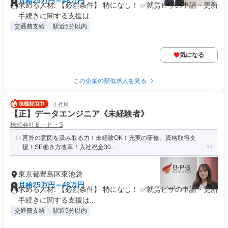
月給25万円～48万円
求める人材: 【必須条件】 特になし！ ✅就労ビザの申請・更新
手続きに関する支援は...
交通費支給
駅近5分以内
気になる
この企業の類似求人を見る
正社員
【正】データエンジニア《未経験者》
株式会社Ｂ・Ｐ・S
言外の意図を汲み取る力！未経験OK！充実の研修、資格取得支
援！SE働き方改革！入社祝金30...
東京都豊島区東池袋
月給25万円～48万円
求める人材: 【必須条件】 特になし！ ✅就労ビザの申請・更新
手続きに関する支援は...
交通費支給
駅近5分以内