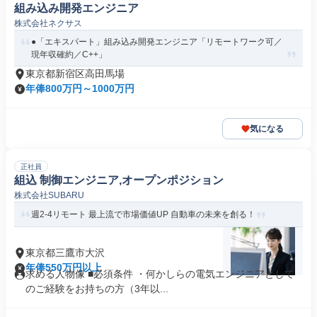
組み込み開発エンジニア
株式会社ネクサス
●「エキスパート」組み込み開発エンジニア「リモートワーク可／
現年収確約／C++」
東京都新宿区高田馬場
年俸800万円～1000万円
気になる
正社員
組込 制御エンジニア,オープンポジション
株式会社SUBARU
週2-4リモート 最上流で市場価値UP 自動車の未来を創る！
東京都三鷹市大沢
年俸550万円以上
求める人物像 ■必須条件 ・何かしらの電気エンジニアとして
のご経験をお持ちの方（3年以...