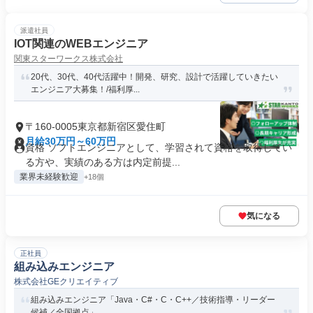
派遣社員
IOT関連のWEBエンジニア
関東スターワークス株式会社
20代、30代、40代活躍中！開発、研究、設計で活躍していきたい
エンジニア大募集！/福利厚...
〒160-0005東京都新宿区愛住町
月給30万円～60万円
資格 ソフトエンジニアとして、学習されて資格を取得してい
る方や、実績のある方は内定前提...
業界未経験歓迎
+18個
気になる
正社員
組み込みエンジニア
株式会社GEクリエイティブ
組み込みエンジニア「Java・C#・C・C++／技術指導・リーダー
候補／全国拠点」