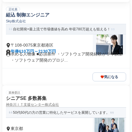
正社員
組込 制御エンジニア
Sky株式会社
自社開発×最上流で市場価値を高め 年収780万超えも狙える！
〒108-0075東京都港区
年俸610万円～2130万円
求める人物像 ■必須条件 ・ソフトウェア開発経験が５年以上
・ソフトウェア開発のプロジ...
気になる
業務委託
シニアSE 多数募集
神奈川ＩＴ支援センター株式会社
50代60代の方の営業に特化したサービスを展開しています。
東京都