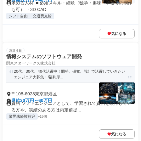
月給22万円～40万円
求める人材: ■ 必須スキル・経験（独学・趣味・学校での制作
も可） ・3D CAD...
シフト自由
交通費支給
気になる
派遣社員
情報システムのソフトウェア開発
関東スターワークス株式会社
20代、30代、40代活躍中！開発、研究、設計で活躍していきたい
エンジニア大募集！/福利厚...
〒108-6028東京都港区
月給30万円～60万円
資格 ソフトエンジニアとして、学習されて資格を取得してい
る方や、実績のある方は内定前提...
業界未経験歓迎
+18個
気になる