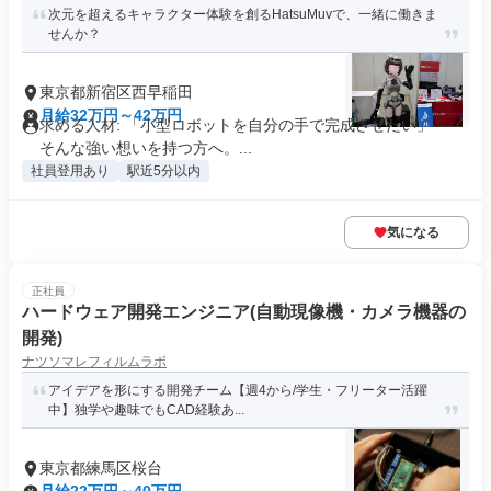
次元を超えるキャラクター体験を創るHatsuMuvで、一緒に働きま
せんか？
東京都新宿区西早稲田
月給32万円～42万円
求める人材: 「小型ロボットを自分の手で完成させたい」――
そんな強い想いを持つ方へ。...
社員登用あり
駅近5分以内
気になる
正社員
ハードウェア開発エンジニア(自動現像機・カメラ機器の
開発)
ナツソマレフィルムラボ
アイデアを形にする開発チーム【週4から/学生・フリーター活躍
中】独学や趣味でもCAD経験あ...
東京都練馬区桜台