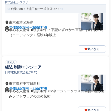
株式会社システナ
残業9.8h！上流工程で市場価値UP！
東京都港区海岸
年俸500万円～2000万円
求める人物像 ■必須条件 ・下記いずれかの言語における実装
（コーディング）経験4年以上...
気になる
正社員
組込 制御エンジニア
日本電気株式会社(NEC)
東京都府中市日新町
年俸680万円～1100万円
求める人物像 ■必須条件 <マネージャークラスの場合> 組み込
みソフトウェアの開発技術...
気になる