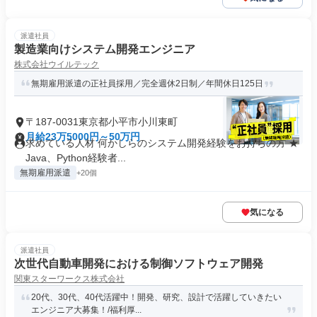
派遣社員
製造業向けシステム開発エンジニア
株式会社ウイルテック
無期雇用派遣の正社員採用／完全週休2日制／年間休日125日
〒187-0031東京都小平市小川東町
月給23万5000円～50万円
求めている人材 何かしらのシステム開発経験をお持ちの方 ★
Java、Python経験者...
無期雇用派遣
+20個
気になる
派遣社員
次世代自動車開発における制御ソフトウェア開発
関東スターワークス株式会社
20代、30代、40代活躍中！開発、研究、設計で活躍していきたい
エンジニア大募集！/福利厚...