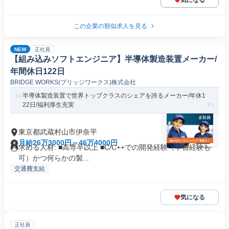
気になる
この企業の類似求人を見る
NEW
正社員
【組み込みソフトエンジニア】半導体製造装置メーカー/
年間休日122日
BRIDGE WORKS(ブリッジワークス)株式会社
半導体製造装置で世界トップクラスのシェアを誇るメーカー/年休1
22日/福利厚生充実
東京都武蔵村山市伊奈平
月給26万3000円～46万4000円
求める人材: ■高専卒以上 ■C/C++での開発経験（学習経験も
可）かつ何らかの製...
交通費支給
気になる
正社員