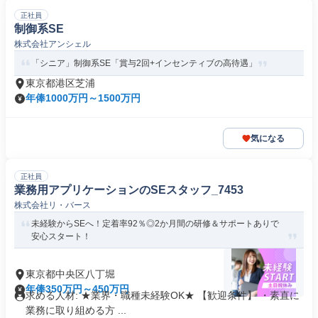
正社員
制御系SE
株式会社アンシェル
「シニア」制御系SE「賞与2回+インセンティブの高待遇」
東京都港区芝浦
年俸1000万円～1500万円
気になる
正社員
業務用アプリケーションのSEスタッフ_7453
株式会社リ・バース
未経験からSEへ！定着率92％◎2か月間の研修＆サポートありで
安心スタート！
東京都中央区八丁堀
年俸350万円～450万円
求める人材: ★業界・職種未経験OK★ 【歓迎条件】 ・素直に
業務に取り組める方 ...