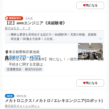
気になる
正社員
【正】awsエンジニア《未経験者》
株式会社Ｂ・Ｐ・S
曖昧な要望を具現化する設計力！未経験OK！充実の研修、資格取
得支援！SE働き方改革！入社祝...
東京都豊島区東池袋
月給25万円～48万円
求める人材: 【必須条件】 特になし！ ✅就労ビザの申請・更新
手続きに関する支援は...
交通費支給
駅近5分以内
気になる
NEW
契約社員
メカトロニクス / メカトロ / エレキエンジニア(ロボット)
株式会社ＨａｔｓｕＭｕｖ