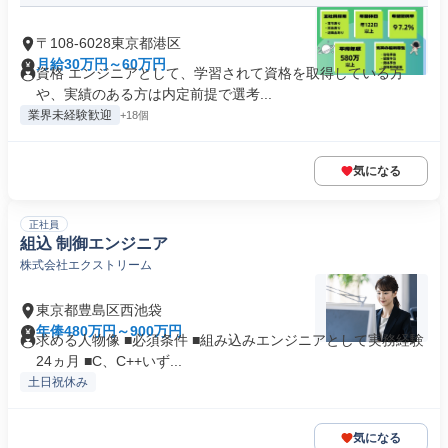
〒108-6028東京都港区
月給30万円～60万円
資格 エンジニアとして、学習されて資格を取得している方
や、実績のある方は内定前提で選考...
業界未経験歓迎
+18個
気になる
正社員
組込 制御エンジニア
株式会社エクストリーム
東京都豊島区西池袋
年俸480万円～900万円
求める人物像 ■必須条件 ■組み込みエンジニアとして実務経験
24ヵ月 ■C、C++いず...
土日祝休み
気になる