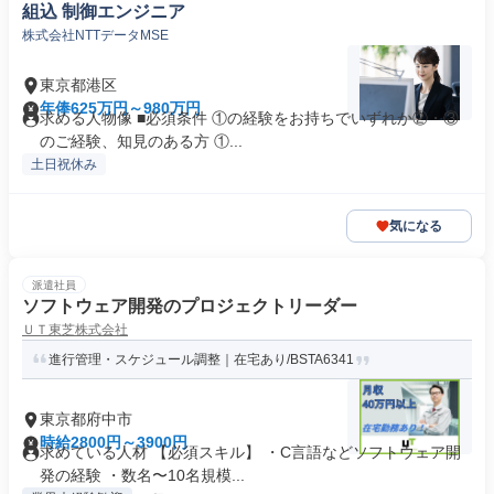
組込 制御エンジニア
株式会社NTTデータMSE
東京都港区
年俸625万円～980万円
求める人物像 ■必須条件 ①の経験をお持ちでいずれか②・③
のご経験、知見のある方 ①...
土日祝休み
気になる
派遣社員
ソフトウェア開発のプロジェクトリーダー
ＵＴ東芝株式会社
進行管理・スケジュール調整｜在宅あり/BSTA6341
東京都府中市
時給2800円～3900円
求めている人材 【必須スキル】 ・C言語などソフトウェア開
発の経験 ・数名〜10名規模...