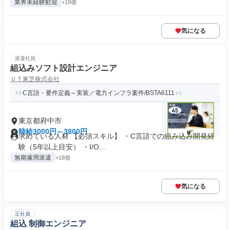
業界未経験歓迎
+18個
気になる
派遣社員
組込みソフト設計エンジニア
ＵＴ東芝株式会社
C言語・要件定義～実装／電力インフラ案件/BSTA6111
東京都府中市
時給3000円～3800円
求めている人材 【必須スキル】 ・C言語での組み込み開発経
験（5年以上目安） ・I/O...
無期雇用派遣
+18個
気になる
正社員
組込 制御エンジニア