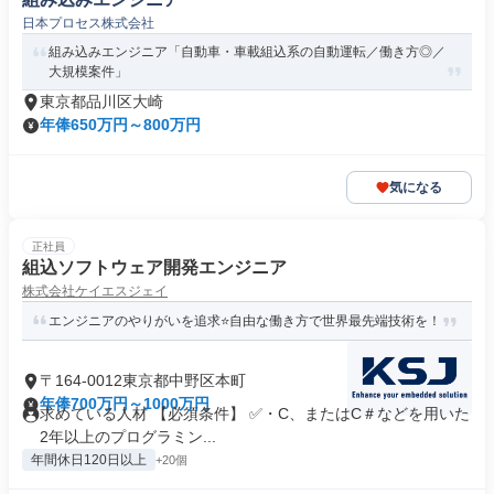
日本プロセス株式会社
組み込みエンジニア「自動車・車載組込系の自動運転／働き方◎／
大規模案件」
東京都品川区大崎
年俸650万円～800万円
気になる
正社員
組込ソフトウェア開発エンジニア
株式会社ケイエスジェイ
エンジニアのやりがいを追求⭐自由な働き方で世界最先端技術を！
〒164-0012東京都中野区本町
年俸700万円～1000万円
求めている人材 【必須条件】 ✅・C、またはC＃などを用いた
2年以上のプログラミン...
年間休日120日以上
+20個