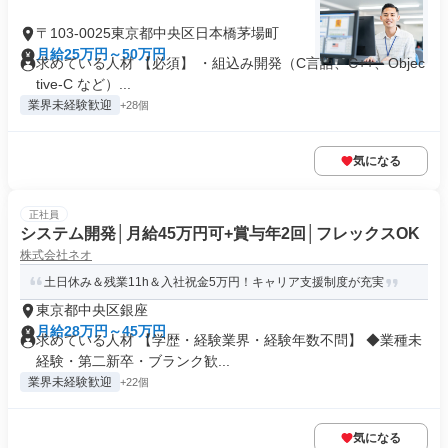
〒103-0025東京都中央区日本橋茅場町
月給25万円～50万円
求めている人材 【必須】 ・組込み開発（C言語、C++、Objec
tive-C など）...
業界未経験歓迎
+28個
気になる
正社員
システム開発│月給45万円可+賞与年2回│フレックスOK
株式会社ネオ
土日休み＆残業11h＆入社祝金5万円！キャリア支援制度が充実
東京都中央区銀座
月給28万円～45万円
求めている人材 【学歴・経験業界・経験年数不問】 ◆業種未
経験・第二新卒・ブランク歓...
業界未経験歓迎
+22個
気になる