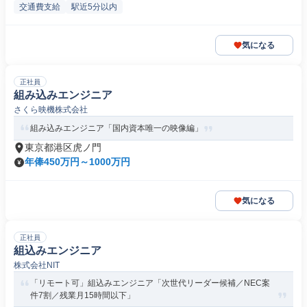
交通費支給
駅近5分以内
気になる
正社員
組み込みエンジニア
さくら映機株式会社
組み込みエンジニア「国内資本唯一の映像編」
東京都港区虎ノ門
年俸450万円～1000万円
気になる
正社員
組込みエンジニア
株式会社NIT
「リモート可」組込みエンジニア「次世代リーダー候補／NEC案
件7割／残業月15時間以下」