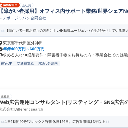
正社員
【障がい者採用】オフィス内サポート業務/世界シェアNo
レノボ・ジャパン合同会社
【障がい者手帳お持ちの方向け】LHH転職エージェントがお預かりしている求人で
東京都千代田区外神田
年俸400万円～600万円
求める人材: ■必須要件・障害者手帳をお持ちの方・事業会社での就業経.
在宅OK
交通費支給
駅近5分以内
正社員
Web広告運用コンサルタント(リスティング・SNS広告
株式会社Different search
1日6時間40分/フレックス/年間休日126日。広告運用経験3年以上