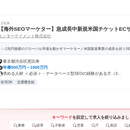
正社員
【海外SEOマーケター】急成長中新規米国チケットECサ
エンターテイメント株式会社
市場へ挑戦!/リモート可
2兆円規模のグローバル市場を動かすマーケター／米国新規事業の成長を担うS
東京都渋谷区恵比寿
年俸500万円～1000万円
求める人材: < 必須 > ・データベース型SEOの経験がある方（3...
在宅OK
交通費支給
キーワード
を設定して求人を絞り込みまし
事務
経理
不動産
営業
IT
英語