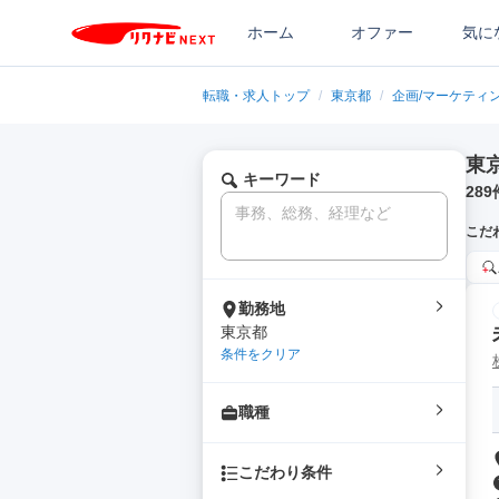
ホーム
オファー
気に
転職・求人トップ
/
東京都
/
企画/マーケティ
東
キーワード
289
こだ
勤務地
東京都
条件をクリア
職種
こだわり条件