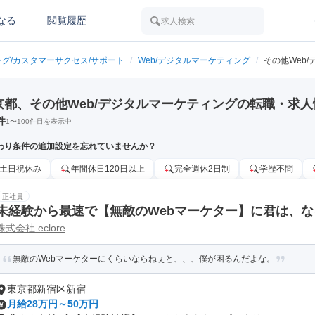
なる
閲覧履歴
求人検索
ング/カスタマーサクセス/サポート
/
Web/デジタルマーケティング
/
その他Web
京都、その他Web/デジタルマーケティングの転職・求人
件
1
〜
100
件目を表示中
わり条件の追加設定を忘れていませんか？
土日祝休み
年間休日120日以上
完全週休2日制
学歴不問
正社員
未経験から最速で【無敵のWebマーケター】に君は、な
株式会社 eclore
挑戦
無敵のWebマーケターにくらいならねぇと、、、僕が困るんだよな。
東京都新宿区新宿
月給28万円～50万円