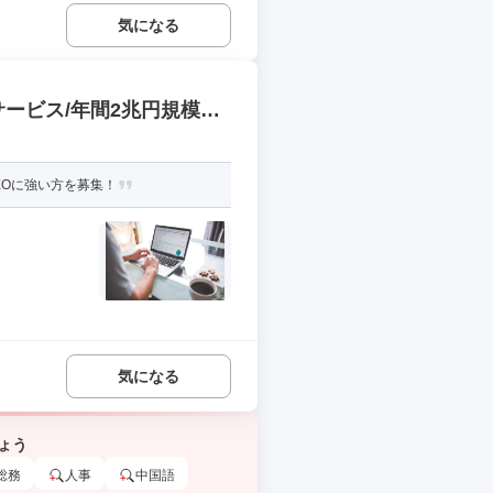
気になる
ービス/年間2兆円規模の
EOに強い方を募集！
気になる
ょう
総務
人事
中国語