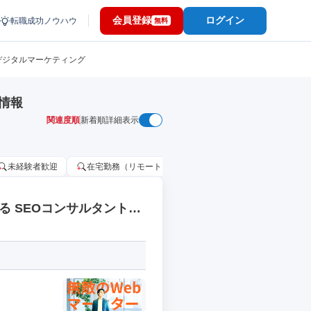
会員登録
ログイン
転職成功ノウハウ
無料
/デジタルマーケティング
情報
関連度順
新着順
詳細表示
未経験者歓迎
在宅勤務（リモートワーク）OK
家賃補助・住宅手当
る SEOコンサルタントの