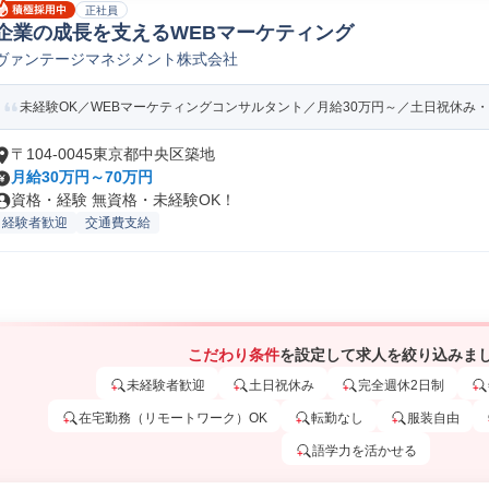
正社員
企業の成長を支えるWEBマーケティング
ヴァンテージマネジメント株式会社
未経験OK／WEBマーケティングコンサルタント／月給30万円～／土日祝休み・
〒104-0045東京都中央区築地
月給30万円～70万円
資格・経験 無資格・未経験OK！
経験者歓迎
交通費支給
こだわり条件
を設定して求人を絞り込みま
未経験者歓迎
土日祝休み
完全週休2日制
在宅勤務（リモートワーク）OK
転勤なし
服装自由
語学力を活かせる