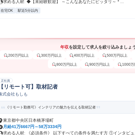
求める人材: ◆【未経験歓迎】 ～こんなあなたにピッタリ～ * ...
在宅OK
駅近5分以内
年収
を設定して求人を絞り込みましょ
200万円以上
300万円以上
400万円以上
500万円以上
800万円以上
900万円以上
1000
正社員
【リモート可】取材記者
株式会社もしも
《リモート勤務可》インテリアの魅力を伝える取材記者
東京都中央区日本橋茅場町
月給41万6667円～58万3334円
求める人材: 《必須条件》 以下すべての条件を満たす方 ①インタビュ..