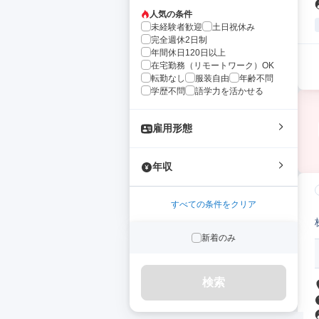
人気の条件
未経験者歓迎
土日祝休み
完全週休2日制
年間休日120日以上
在宅勤務（リモートワーク）OK
転勤なし
服装自由
年齢不問
学歴不問
語学力を活かせる
雇用形態
年収
すべての条件をクリア
新着のみ
検索