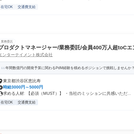
在宅OK
交通費支給
業務委託
プロダクトマネージャー/業務委託/会員400万人超toC
エンターテイメント株式会社
ート可
年間数億円の開発予算に関わるPdM経験を積めるポジションで挑戦しませんか
東京都渋谷区恵比寿
時給3000円～5000円
求める人材: 【必須（MUST）】 ・当社のミッションに共感いただ...
在宅OK
交通費支給