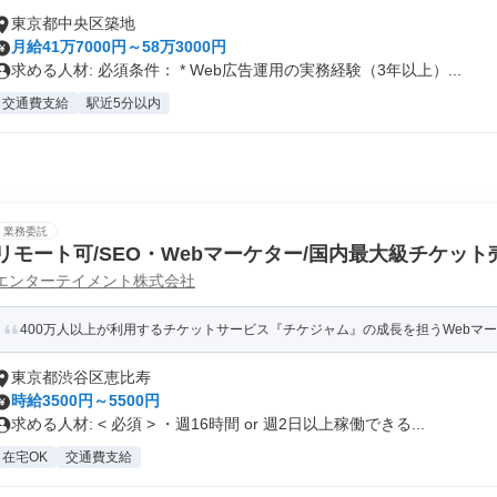
東京都中央区築地
月給41万7000円～58万3000円
求める人材: 必須条件： * Web広告運用の実務経験（3年以上）...
交通費支給
駅近5分以内
業務委託
リモート可/SEO・Webマーケター/国内最大級チケッ
エンターテイメント株式会社
ム」
400万人以上が利用するチケットサービス『チケジャム』の成長を担うWebマ
東京都渋谷区恵比寿
時給3500円～5500円
求める人材: < 必須 > ・週16時間 or 週2日以上稼働できる...
在宅OK
交通費支給