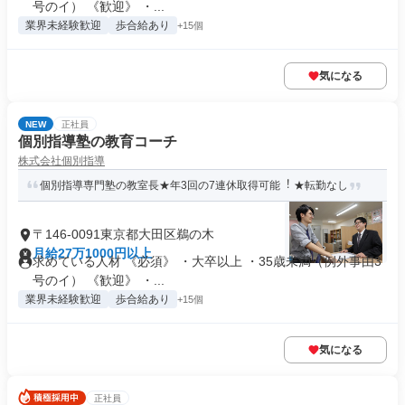
号のイ） 《歓迎》 ・...
業界未経験歓迎
歩合給あり
+15個
気になる
NEW
正社員
個別指導塾の教育コーチ
株式会社個別指導
個別指導専門塾の教室長★年3回の7連休取得可能︕ ★転勤なし
〒146-0091東京都大田区鵜の木
月給27万1000円以上
求めている人材 《必須》 ・大卒以上 ・35歳未満（例外事由3
号のイ） 《歓迎》 ・...
業界未経験歓迎
歩合給あり
+15個
気になる
正社員