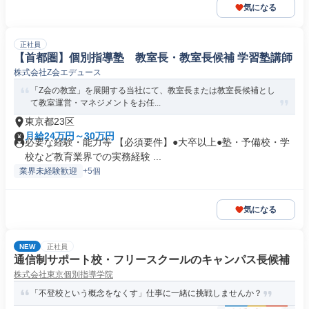
気になる
正社員
【首都圏】個別指導塾 教室長・教室長候補 学習塾講師
株式会社Z会エデュース
「Z会の教室」を展開する当社にて、教室長または教室長候補とし
て教室運営・マネジメントをお任...
東京都23区
月給24万円～30万円
必要な経験・能力等 【必須要件】●大卒以上●塾・予備校・学
校など教育業界での実務経験 ...
業界未経験歓迎
+5個
気になる
NEW
正社員
通信制サポート校・フリースクールのキャンパス長候補
株式会社東京個別指導学院
「不登校という概念をなくす」仕事に一緒に挑戦しませんか？