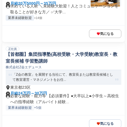
月給20万5000円～35万円
求めている人材 ＼未経験大歓迎！人とコミュニケーションを
取ることが好きな方／ ✅大学...
業界未経験歓迎
+14個
気になる
正社員
【首都圏】集団指導塾(高校受験・大学受験)教室長・教
室長候補 学習塾講師
株式会社Z会エデュース
「Z会の教室」を展開する当社にて、教室長または教室長候補とし
て教室運営・マネジメントをお任...
東京都23区
月給24万円～30万円
必要な経験・能力等 【必須要件】●大卒以上●小学生～高校生
への指導経験（アルバイト経験...
業界未経験歓迎
+5個
気になる