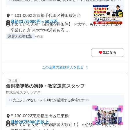
〒101-0062東京都千代田区神田駿河台
月給23万5000円～50万円
求めている人材 【必須応募条件】 ✅大学、もしくは大学院を
卒業した方 ※大学中退者も応...
業界未経験歓迎
+25個
気になる
この企業の類似求人を見る
正社員
個別指導塾の講師・教室運営スタッフ
株式会社スプリックス
売上ノルマなし！20-30代が活躍する職場です
〒130-0022東京都墨田区江東橋
月給28万5000円以上
求めている人材 【未経験者大歓迎！】 ⭐️必須⭐️ ✅生徒さんの