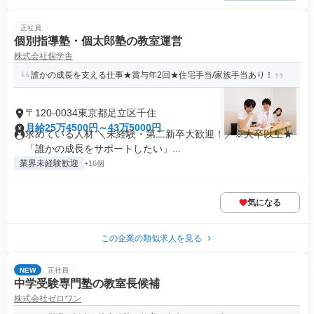
正社員
個別指導塾・個太郎塾の教室運営
株式会社個学舎
誰かの成長を支える仕事★賞与年2回★住宅手当/家族手当あり！
〒120-0034東京都足立区千住
月給25万4500円～43万5000円
求めている人材 ＼未経験・第二新卒大歓迎！／※大卒以上★
「誰かの成長をサポートしたい」...
業界未経験歓迎
+16個
気になる
この企業の類似求人を見る
NEW
正社員
中学受験専門塾の教室長候補
株式会社ゼロワン