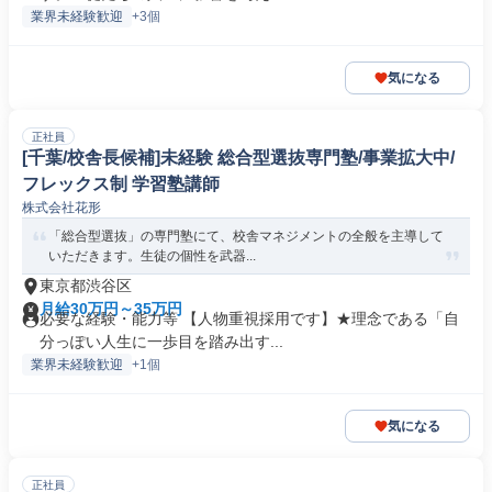
業界未経験歓迎
+3個
気になる
正社員
[千葉/校舎長候補]未経験 総合型選抜専門塾/事業拡大中/
フレックス制 学習塾講師
株式会社花形
「総合型選抜」の専門塾にて、校舎マネジメントの全般を主導して
いただきます。生徒の個性を武器...
東京都渋谷区
月給30万円～35万円
必要な経験・能力等 【人物重視採用です】★理念である「自
分っぽい人生に一歩目を踏み出す...
業界未経験歓迎
+1個
気になる
正社員