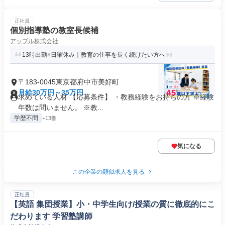
正社員
個別指導塾の教室長候補
アップル株式会社
13時出勤×日曜休み｜教育の仕事を長く続けたい方へ
〒183-0045東京都府中市美好町
月給30万円～35万円
求めている人材 【応募条件】 ・教務経験をお持ちの方 ※経験
年数は問いません。 ※教...
学歴不問
+13個
気になる
この企業の類似求人を見る
正社員
【英語 集団授業】小・中学生向け/授業の質に徹底的にこ
だわります 学習塾講師