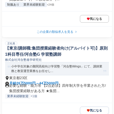
制服あり
業界未経験歓迎
+24個
気になる
この企業の類似求人を見る
正社員
【東京/講師職:集団授業経験者向け(アルバイト可)】原則
1科目専任/河合塾G 学習塾講師
株式会社河合塾進学研究社
小中学生対象の難関高校向け学習塾「河合塾Wings」にて、講師業
務と教室運営業務をお任せし...
東京都23区
月給26万5000円～44万5000円
必要な経験・能力等 【2点必須】四年制大学を卒業された方/
集団授業経験がある方 ★集団...
業界未経験歓迎
+1個
気になる