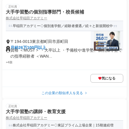
正社員
大手学習塾の個別指導部門・校長候補
株式会社早稲田アカデミー
早稲田アカデミー◇個別進学館／経験者優遇／続々と新規開校中
〒194-0013東京都町田市原町田
月給26万100円以上
資格 ＜MUST＞ ・大卒以上 ・予備校や進学塾、個別指導塾で
の指導経験者 ＜WAN...
+4個
気になる
この企業の類似求人を見る
正社員
大手学習塾の講師・教育支援
株式会社早稲田アカデミー
株式会社早稲田アカデミー◇東証プライム上場企業｜15期連続増