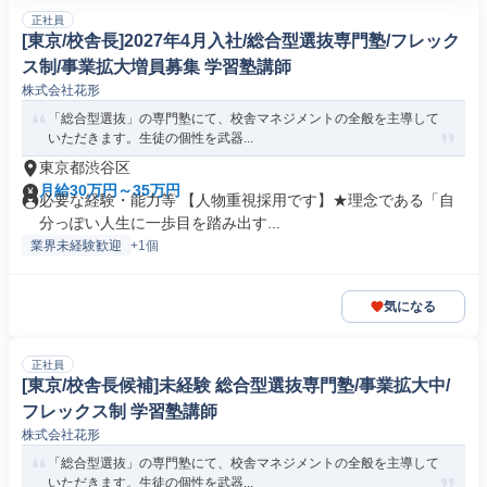
正社員
[東京/校舎長]2027年4月入社/総合型選抜専門塾/フレック
ス制/事業拡大増員募集 学習塾講師
株式会社花形
「総合型選抜」の専門塾にて、校舎マネジメントの全般を主導して
いただきます。生徒の個性を武器...
東京都渋谷区
月給30万円～35万円
必要な経験・能力等 【人物重視採用です】★理念である「自
分っぽい人生に一歩目を踏み出す...
業界未経験歓迎
+1個
気になる
正社員
[東京/校舎長候補]未経験 総合型選抜専門塾/事業拡大中/
フレックス制 学習塾講師
株式会社花形
「総合型選抜」の専門塾にて、校舎マネジメントの全般を主導して
いただきます。生徒の個性を武器...