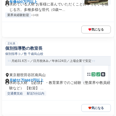
年俸400万円以上
求めている人材 お客様に喜んでいただくことにやりがいを感
じる方。多種多様な世代（0歳〜...
業界未経験歓迎
+14個
気になる
正社員
個別指導塾の教室長
個別指導コノ塾 千歳烏山校
月給31.6万～／日月祝休み／年休124日／上場企業で安定
東京都世田谷区南烏山
月給31万6667円以上
求める人材: 【必須】 ・教育業界でのご経験（塾業界や教員経
験など） 【歓迎】 ...
交通費支給
駅近5分以内
気になる