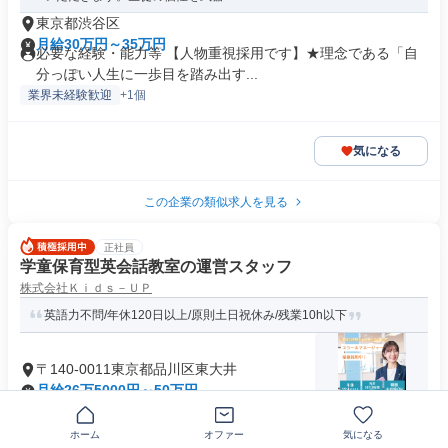
東京都渋谷区
月給30万円～35万円
必要な経験・能力等 【人物重視採用です】★理念である「自
分っぽい人生に一歩目を踏み出す...
業界未経験歓迎
+1個
気になる
この企業の類似求人を見る
正社員
学童保育型英会話教室の運営スタッフ
株式会社Ｋｉｄｓ－ＵＰ
英語力不問/年休120日以上/原則土日祝休み/残業10h以下
〒140-0011東京都品川区東大井
月給26万5000円～50万円
求めている人材 -+-+-+-+-+-+-+-+-+-+-+-+ あなたのやる気を活
か...
ホーム
オファー
気になる
業界未経験歓迎
+26個