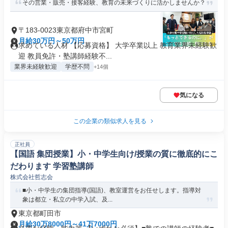
その営業・販売・接客経験、教育の未来づくりに活かしませんか？
〒183-0023東京都府中市宮町
月給30万円～50万円
求めている人材 【応募資格】 大学卒業以上 教育業界未経験歓
迎 教員免許・塾講師経験不...
業界未経験歓迎
学歴不問
+14個
気になる
この企業の類似求人を見る
正社員
【国語 集団授業】小・中学生向け/授業の質に徹底的にこ
だわります 学習塾講師
株式会社哲志会
■小・中学生の集団指導(国語)、教室運営をお任せします。指導対
象は都立・私立の中学入試、及...
東京都町田市
月給30万8000円～41万7000円