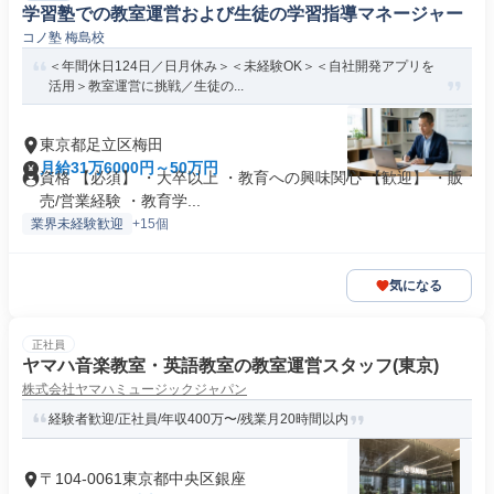
学習塾での教室運営および生徒の学習指導マネージャー
コノ塾 梅島校
＜年間休日124日／日月休み＞＜未経験OK＞＜自社開発アプリを
活用＞教室運営に挑戦／生徒の...
東京都足立区梅田
月給31万6000円～50万円
資格 【必須】 ・大卒以上 ・教育への興味関心 【歓迎】 ・販
売/営業経験 ・教育学...
業界未経験歓迎
+15個
気になる
正社員
ヤマハ音楽教室・英語教室の教室運営スタッフ(東京)
株式会社ヤマハミュージックジャパン
経験者歓迎/正社員/年収400万〜/残業月20時間以内
〒104-0061東京都中央区銀座