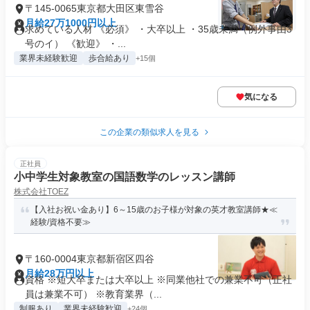
〒145-0065東京都大田区東雪谷
月給27万1000円以上
求めている人材 《必須》 ・大卒以上 ・35歳未満（例外事由3
号のイ） 《歓迎》 ・...
業界未経験歓迎
歩合給あり
+15個
気になる
この企業の類似求人を見る
正社員
小中学生対象教室の国語数学のレッスン講師
株式会社TOEZ
【入社お祝い金あり】6～15歳のお子様が対象の英才教室講師★≪
経験/資格不要≫
〒160-0004東京都新宿区四谷
月給28万円以上
資格 ※短大卒または大卒以上 ※同業他社での兼業不可（正社
員は兼業不可） ※教育業界（...
制服あり
業界未経験歓迎
+24個