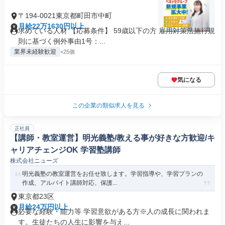
〒194-0021東京都町田市中町
月給22万1630円以上
求めている人材 【応募条件】 59歳以下の方 雇用対策法施行規
則に基づく例外事由1号：...
業界未経験歓迎
+25個
気になる
この企業の類似求人を見る
正社員
【講師・教室運営】明光義塾/教える事が好きな方歓迎/キ
ャリアチェンジOK 学習塾講師
株式会社ニューズ
明光義塾の教室運営をお任せ致します。学習指導や、学習プランの
作成、アルバイト講師対応、保護...
東京都23区
月給24万円以上
必要な経験・能力等 学習意欲がある方※人の成長に関われま
す。生徒たちの人生に影響を与え...