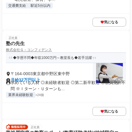
交通費支給
駅近5分以内
気になる
正社員
塾の先生
株式会社Ｇ－コンフィデンス
◆学歴不問◆年収1000万円～教室長も◆若手活躍
〒164-0003東京都中野区東中野
月給32万円以上
求めている人材 ◎未経験者歓迎 ◎第二新卒歓迎 ◎教員免許不
問 ※Ｉターン・Ｕターンも...
業界未経験歓迎
+24個
気になる
正社員