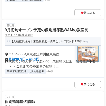
気になる
正社員
9月初旬オープン予定の個別指導塾WAMの教室長
やまあん知略株式会社
【人柄重視採用】未経験歓迎✨授業なし✨年間休日120日✨
〒134-0084東京都江戸川区東葛西
月給30万円～40万円
求めている人材 ＜学歴不問・未経験大歓迎！教員免許不要！
＞ ・これまでの塾業界の経験よ...
業界未経験歓迎
歩合給あり
+24個
気になる
正社員
個別指導塾の講師