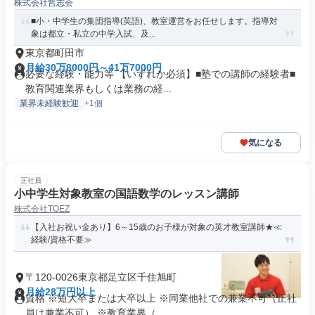
株式会社哲志会
■小・中学生の集団指導(英語)、教室運営をお任せします。指導対
象は都立・私立の中学入試、及...
東京都町田市
月給30万8000円～41万7000円
必要な経験・能力等 【いずれか必須】■塾での講師の経験者■
教育関連業界もしくは業務の経...
業界未経験歓迎
+1個
気になる
正社員
小中学生対象教室の国語数学のレッスン講師
株式会社TOEZ
【入社お祝い金あり】6～15歳のお子様が対象の英才教室講師★≪
経験/資格不要≫
〒120-0026東京都足立区千住旭町
月給28万円以上
資格 ※短大卒または大卒以上 ※同業他社での兼業不可（正社
員は兼業不可） ※教育業界（...