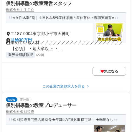
個別指導塾の教室運営スタッフ
株式会社ＩＴＴＯ
⭐女性比率4割｜土日休み&残業ほぼ無＊産休育休・復職実績有⭐
〒187-0004東京都小平市天神町
月給30万円
求めている人材 ／／／／／／／／／／／／／／／／／／／／
【必須】 ・短大卒以上 ・...
業界未経験歓迎
+22個
気になる
この企業の類似求人を見る
NEW
正社員
個別指導塾の教室プロデューサー
株式会社個別指導
個別指導専門塾の教室長★年3回の7連休取得可能︕ ★転勤なし