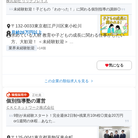
株式会社 リックプレイス
未経験歓迎！子どもの「わかった！」に関わる個別指導の講師◎
〒132-0033東京都江戸川区東小松川
月給26万円以上
求めている人材 教育や子どもの成長に関わる仕事がしたい
方、大歓迎！ ＜未経験歓迎＞ ...
業界未経験歓迎
+14個
気になる
この企業の類似求人を見る
正社員
個別指導塾の運営
ＣＫＣネットワーク株式会社
9割が未経験スタート！完全週休2日制×残業月10h程◎賞金20万円
or1週間の休暇…あなた...
〒125-0041東京都葛飾区東金町