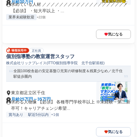
月給30万円
求めている人材 ／／／／／／／／／／／／／／／／／／／／
【必須】 ・短大卒以上 ・...
業界未経験歓迎
+22個
気になる
正社員
個別指導塾の教室運営スタッフ
株式会社リックプレイス(ITTO個別指導学院 北千住駅前校)
全国100校舎超の安定基盤◎充実の研修制度＆残業少なめ／北千住
駅徒歩圏内
東京都足立区千住
月給25万円～35万円
求める人物像 【必須】 各種専門学校卒以上 ※未経験・第二新
卒可！キャリアチェンジ希望...
賞与あり
駅近5分以内
+1個
気になる