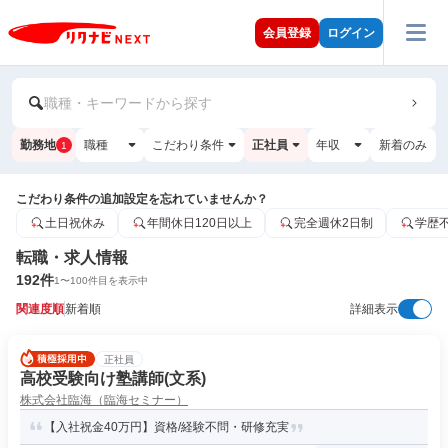
会員登録
ログイン
職種・キーワードから探す
勤務地
職種
こだわり条件
正社員
年収
新着のみ
1
こだわり条件の追加設定を忘れていませんか？
土日祝休み
年間休日120日以上
完全週休2日制
学歴
転職・求人情報
192
件
1
〜
100
件目を表示中
関連度順
新着順
詳細表示
正社員
高校受験向け塾講師(文系)
株式会社臨海（臨海セミナー）
【入社祝金40万円】資格/経験不問・研修充実