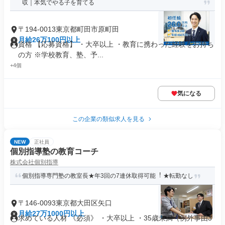
収｜本気でやる子を育てる
〒194-0013東京都町田市原町田
月給26万100円以上
資格 【応募資格】 ・大卒以上 ・教育に携わった経験をお持ち
の方 ※学校教育、塾、予...
+4個
気になる
この企業の類似求人を見る
NEW
正社員
個別指導塾の教育コーチ
株式会社個別指導
個別指導専門塾の教室長★年3回の7連休取得可能︕ ★転勤なし
〒146-0093東京都大田区矢口
月給27万1000円以上
求めている人材 《必須》 ・大卒以上 ・35歳未満（例外事由3