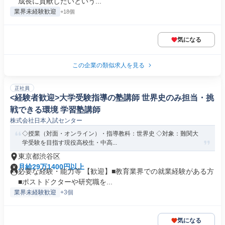
成長に貢献したいという...
業界未経験歓迎
+18個
気になる
この企業の類似求人を見る
正社員
<経験者歓迎>大学受験指導の塾講師 世界史のみ担当・挑
戦できる環境 学習塾講師
株式会社日本入試センター
◇授業（対面・オンライン）・指導教科：世界史 ◇対象：難関大
学受験を目指す現役高校生・中高...
東京都渋谷区
月給29万1400円以上
必要な経験・能力等 【歓迎】■教育業界での就業経験がある方
■ポストドクターや研究職を...
業界未経験歓迎
+3個
気になる