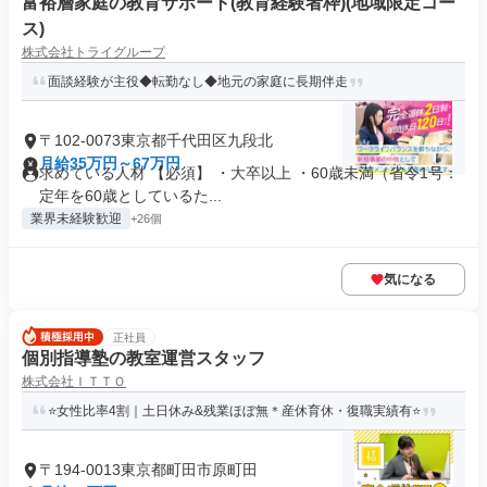
富裕層家庭の教育サポート(教育経験者枠)(地域限定コー
ス)
株式会社トライグループ
面談経験が主役◆転勤なし◆地元の家庭に長期伴走
〒102-0073東京都千代田区九段北
月給35万円～67万円
求めている人材 【必須】 ・大卒以上 ・60歳未満（省令1号：
定年を60歳としているた...
業界未経験歓迎
+26個
気になる
正社員
個別指導塾の教室運営スタッフ
株式会社ＩＴＴＯ
⭐女性比率4割｜土日休み&残業ほぼ無＊産休育休・復職実績有⭐
〒194-0013東京都町田市原町田