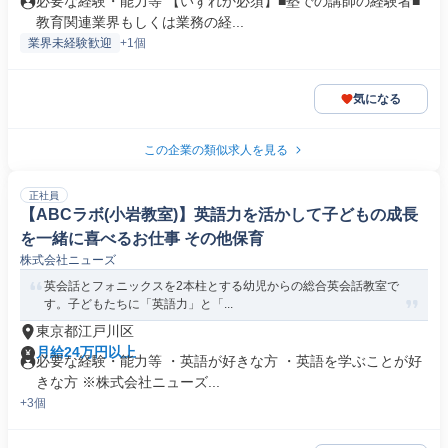
必要な経験・能力等 【いずれか必須】■塾での講師の経験者■
教育関連業界もしくは業務の経...
業界未経験歓迎
+1個
気になる
この企業の類似求人を見る
正社員
【ABCラボ(小岩教室)】英語力を活かして子どもの成長
を一緒に喜べるお仕事 その他保育
株式会社ニューズ
英会話とフォニックスを2本柱とする幼児からの総合英会話教室で
す。子どもたちに「英語力」と「...
東京都江戸川区
月給24万円以上
必要な経験・能力等 ・英語が好きな方 ・英語を学ぶことが好
きな方 ※株式会社ニューズ...
+3個