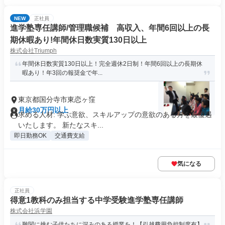
NEW
正社員
進学塾専任講師/管理職候補 高収入、年間6回以上の長
期休暇あり!年間休日数実質130日以上
株式会社Triumph
年間休日数実質130日以上！完全週休2日制！年間6回以上の長期休
暇あり！年3回の報奨金で年...
東京都国分寺市東恋ヶ窪
月給30万円以上
求める人材: 学ぶ意欲、スキルアップの意欲のある方を最優遇
いたします。 新たなスキ...
即日勤務OK
交通費支給
気になる
正社員
得意1教科のみ担当する中学受験進学塾専任講師
株式会社浜学園
難関に挑む子供たちに深みのある授業を！【引越費用負担制度有】