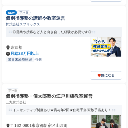
NEW
正社員
個別指導塾の講師や教室運営
株式会社スプリックス
◎営業や接客など人と向き合った経験が必要です◎
東京都
月給28万円以上
業界未経験歓迎
+9個
気になる
正社員
個別指導塾・個太郎塾の江戸川橋教室運営
三九株式会社
インセンティブ制度あり★賞与年2回★住宅手当/家族手当あり！
〒162-0801東京都新宿区山吹町