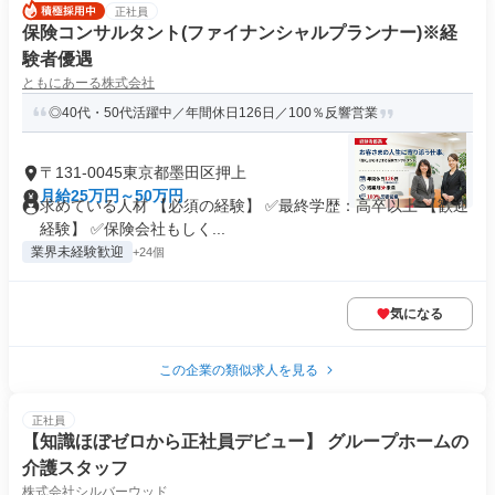
正社員
保険コンサルタント(ファイナンシャルプランナー)※経
験者優遇
ともにあーる株式会社
◎40代・50代活躍中／年間休日126日／100％反響営業
〒131-0045東京都墨田区押上
月給25万円～50万円
求めている人材 【必須の経験】 ✅最終学歴：高卒以上 【歓迎
経験】 ✅保険会社もしく...
業界未経験歓迎
+24個
気になる
この企業の類似求人を見る
正社員
【知識ほぼゼロから正社員デビュー】 グループホームの
介護スタッフ
株式会社シルバーウッド