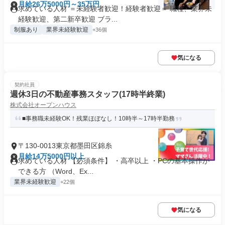
月給26万5000円～35万円
求めている人材 ＝未経験者歓迎！経験者歓迎＝ 職種、業界未
経験歓迎、第二新卒歓迎 ブラ...
制服あり
業界未経験歓迎
+36個
気になる
契約社員
週休3日の不動産事務スタッフ(17時半終業)
株式会社オープンハウス
■事務職未経験OK！残業ほぼなし！10時半～17時半勤務
〒130-0013東京都墨田区錦糸
月給14万5000円以上
求めている人材 【必須条件】 ・高卒以上 ・PCの基本操作が
できる方 （Word、Ex...
業界未経験歓迎
+22個
気になる