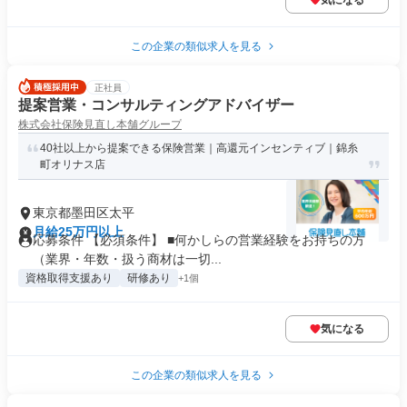
気になる
この企業の類似求人を見る
正社員
提案営業・コンサルティングアドバイザー
株式会社保険見直し本舗グループ
40社以上から提案できる保険営業｜高還元インセンティブ｜錦糸
町オリナス店
東京都墨田区太平
月給25万円以上
応募条件 【必須条件】 ■何かしらの営業経験をお持ちの方
（業界・年数・扱う商材は一切...
資格取得支援あり
研修あり
+1個
気になる
この企業の類似求人を見る