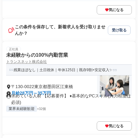
気になる
この条件を保存して、新着求人を受け取りませ
受け取る
んか？
正社員
未経験からの100%内勤営業
トランスネット株式会社
残業ほぼなし｜土日祝休｜年休125日｜既存9割×安定収入✨
〒130-0022東京都墨田区江東橋
月給28万円～35万円
求めている人材 【応募要件】 ♦基本的なPCスキル(入力程度は
必須)
業界未経験歓迎
+32個
気になる