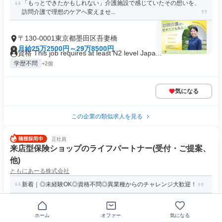
「もっとできたかもしれない」介護施設で感じていたその想いを、
訪問介護で理想のケアへ変えませ...
〒130-0001東京都墨田区吾妻橋
月給25万2500円～29万8500円
資格 This job requires at least N2 level Japa...
学歴不問
+2個
気になる
この企業の類似求人を見る
正社員
来店型保険ショップのライフパートナー(受付・ご提案、
他)
ともにあーる株式会社
新着｜◎未経験OK◎資格不問◎異業種からのチャレンジ大歓迎！
〒131-0045東京都墨田区押上
月給25万円
求めている人材 ✅ 最終学歴：高卒以上 ★経験・資格は一切不
ホーム
オファー
気になる