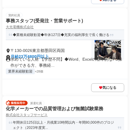
契約社員
事務スタッフ(受発注・営業サポート)
大光電機株式会社
◆業種未経験歓迎◆年休127日◆充実の福利厚生で長く働ける
〒130-0026東京都墨田区両国
月給23万4800円以上
求めている人材 【学歴不問】◆Word、Excelの基本的なPC操
作ができる方、事務経...
業界未経験歓迎
+28個
気になる
派遣社員
化学メーカーでの品質管理および無菌試験業務
株式会社スタッフサービス
年間休日125日以上・月残業10時間以内・年間80,000件のプロジ
ェクト（2023年度実...