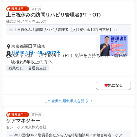
正社員
土日祝休みの訪問リハビリ管理者(PT・OT)
株式会社メディウェルズ
土日祝休み！訪問リハビリ管理者【入社祝い金10万円支給】
東京都墨田区錦糸
月給40万円～49万8572円
求める人材: ・理学療法士（PT）免許をお持ちの方 ・臨床経
験概ね5年以上の方 ＼...
残業なし
交通費支給
気になる
この企業の類似求人を見る
正社員
ケアマネジャー
セントケア東京株式会社
WEB面接OK／増員募集だから入職時期相談可／新規合格者・ケア