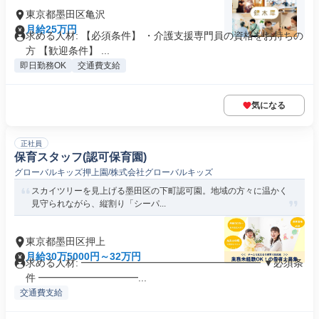
東京都墨田区亀沢
月給25万円
求める人材: 【必須条件】 ・介護支援専門員の資格をお持ちの
方 【歓迎条件】 ...
即日勤務OK
交通費支給
気になる
正社員
保育スタッフ(認可保育園)
グローバルキッズ押上園/株式会社グローバルキッズ
スカイツリーを見上げる墨田区の下町認可園。地域の方々に温かく
見守られながら、縦割り「シーパ...
東京都墨田区押上
月給30万5000円～32万円
求める人材: ━━━━━━━━━━━━━━━━━━ ▼必須条
件 ━━━━━━━━━━...
交通費支給