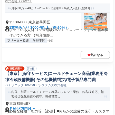
株式会社LOGPOSE
月収30万～40万！⭐20～46代活躍中⭐高収入⭐直行直帰可
〒130-0000東京都墨田区
1業務あたり 3000円以上（件 60分）
求めている人材 ＜✨未経験OK✨＞ ✅スマートフォンの基本操
作ができる方 （写真撮影...
フリーター歓迎
学歴不問
+6個
気になる
正社員
【東京】[保守サービス]コールドチェーン商品(業務用冷
凍冷蔵設備機器) その他機械/電気/電子製品専門職
パナソニックHVAC&CCシステムズ株式会社
内蔵・別置コールドチェーン機器のフロント業務、お客様対応、顧
客接点強化推進や保守、整備営業...
東京都墨田区
月給25万円以上
必要な経験・能力等 【必須】■何らかの設備の保守・カスタマ