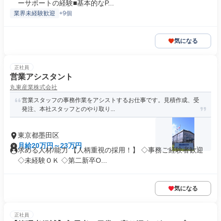
ーサポートの経験■基本的なP...
業界未経験歓迎
+9個
気になる
正社員
営業アシスタント
丸東産業株式会社
営業スタッフの事務作業をアシストするお仕事です。見積作成、受
発注、本社スタッフとのやり取り...
東京都墨田区
月給20万円～23万円
求める人材/能力 【人柄重視の採用！】 ◇事務ご経験者歓迎
◇未経験ＯＫ ◇第二新卒O...
気になる
正社員