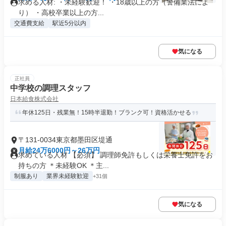
求める人材: ・未経験歓迎！ ・18歳以上の方（警備業法によ
り） ・高校卒業以上の方...
交通費支給
駅近5分以内
気になる
正社員
中学校の調理スタッフ
日本給食株式会社
年休125日・残業無！15時半退勤！ブランク可！資格活かせる
〒131-0034東京都墨田区堤通
月給24万6000円～26万円
求めている人材 【必須】 調理師免許もしくは栄養士免許をお
持ちの方 ＊未経験OK ＊主...
制服あり
業界未経験歓迎
+31個
気になる