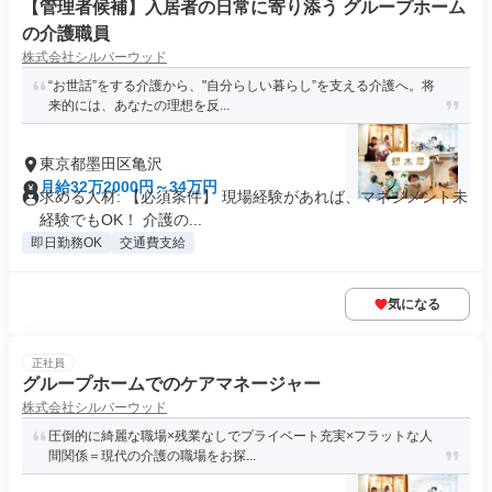
【管理者候補】入居者の日常に寄り添う グループホーム
の介護職員
株式会社シルバーウッド
“お世話”をする介護から、"自分らしい暮らし”を支える介護へ。将
来的には、あなたの理想を反...
東京都墨田区亀沢
月給32万2000円～34万円
求める人材: 【必須条件】 現場経験があれば、マネジメント未
経験でもOK！ 介護の...
即日勤務OK
交通費支給
気になる
正社員
グループホームでのケアマネージャー
株式会社シルバーウッド
圧倒的に綺麗な職場×残業なしでプライベート充実×フラットな人
間関係＝現代の介護の職場をお探...