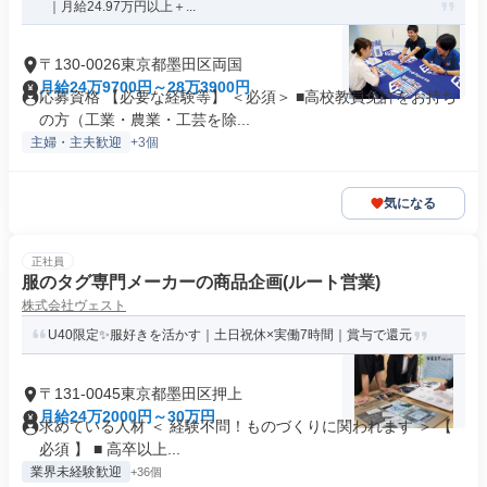
｜月給24.97万円以上＋...
〒130-0026東京都墨田区両国
月給24万9700円～28万3900円
応募資格 【必要な経験等】 ＜必須＞ ■高校教員免許をお持ち
の方（工業・農業・工芸を除...
主婦・主夫歓迎
+3個
気になる
正社員
服のタグ専門メーカーの商品企画(ルート営業)
株式会社ヴェスト
U40限定✨服好きを活かす｜土日祝休×実働7時間｜賞与で還元
〒131-0045東京都墨田区押上
月給24万2000円～30万円
求めている人材 ＜ 経験不問！ものづくりに関われます ＞ 【
必須 】 ■ 高卒以上...
業界未経験歓迎
+36個