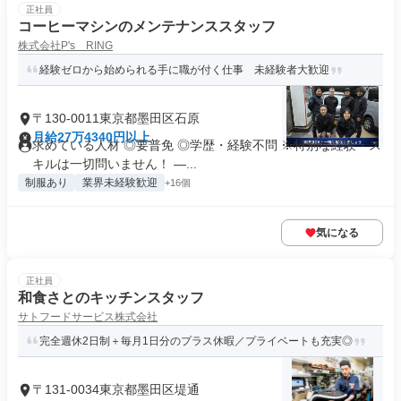
正社員
コーヒーマシンのメンテナンススタッフ
株式会社P's RING
経験ゼロから始められる手に職が付く仕事 未経験者大歓迎
〒130-0011東京都墨田区石原
月給27万4340円以上
求めている人材 ◎要普免 ◎学歴・経験不問 ※特別な経験・ス
キルは一切問いません！ ―...
制服あり
業界未経験歓迎
+16個
気になる
正社員
和食さとのキッチンスタッフ
サトフードサービス株式会社
完全週休2日制＋毎月1日分のプラス休暇／プライベートも充実◎
〒131-0034東京都墨田区堤通