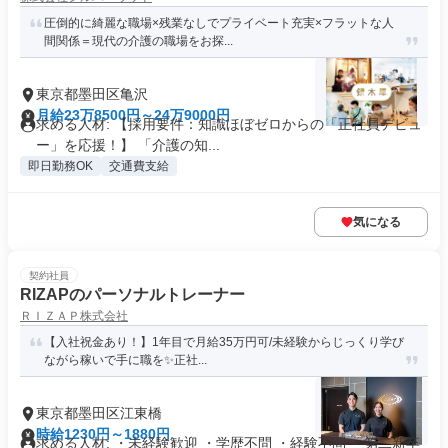
圧倒的に綺麗な職場×残業なしでプライベート充実×フラットな人
間関係＝現代の介護の職場をお探...
東京都墨田区亀沢
月給23万8500円～24万9000円
求める人材: 【採用要件：知識ほぼゼロからの「正社員デビュ
ー」を応援！】 「介護の知...
即日勤務OK
交通費支給
気になる
契約社員
RIZAPのパーソナルトレーナー
ＲＩＺＡＰ株式会社
【入社祝金あり！】1年目で月給35万円可/未経験からじっくり学び
ながら稼いで手に職を✨正社...
東京都墨田区江東橋
時給1230円～1880円
求める人材: ・未経験歓迎 ・学歴不問 ・経験不問 ・第二新卒