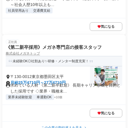
～社会人歴10年以上も...
社員登用あり
交通費支給
気になる
正社員
《第二新卒採用》メガネ専門店の接客スタッフ
株式会社メガネトップ
未経験OK◎社割あり✨研修・メンター制度充実！
〒130-0012東京都墨田区太平
月給25万4710円～27万4710円
求めている人材 《第二新卒歓迎》 長期キャリア形成を目的と
した採用です ◇業界・職種未...
業界未経験歓迎
車通勤OK
+10個
気になる
この企業の類似求人を見る