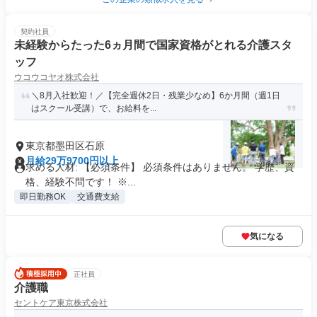
契約社員
未経験からたった6ヵ月間で国家資格がとれる介護スタ
ッフ
ウコウコヤオ株式会社
＼8月入社歓迎！／【完全週休2日・残業少なめ】6か月間（週1日
はスクール受講）で、お給料を...
東京都墨田区石原
月給29万9700円以上
求める人材: 【必須条件】 必須条件はありません。 学歴、資
格、経験不問です！ ※...
即日勤務OK
交通費支給
気になる
正社員
介護職
セントケア東京株式会社