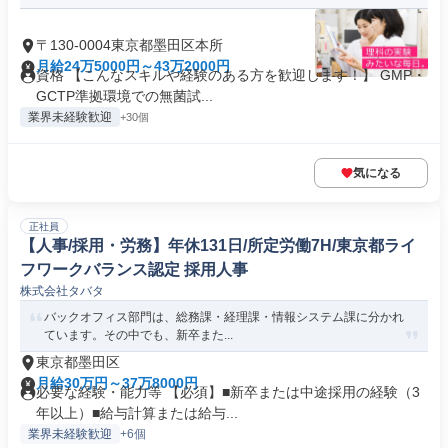
〒130-0004東京都墨田区本所
月給24万5000円～43万2000円
資格 【こんなスキルや経験のある方を歓迎します！】 GMP・
GCTP準拠環境での無菌試...
業界未経験歓迎
+30個
気になる
正社員
【人事/採用・労務】年休131日/所定労働7H/東京都ライ
フワークバランス認定 採用人事
株式会社タバタ
バックオフィス部門は、総務課・経理課・情報システム課に分かれ
ています。その中でも、新卒また...
東京都墨田区
月給30万円～37万8000円
必要な経験・能力等 【必須】■新卒または中途採用の経験（3
年以上）■給与計算または給与...
業界未経験歓迎
+6個