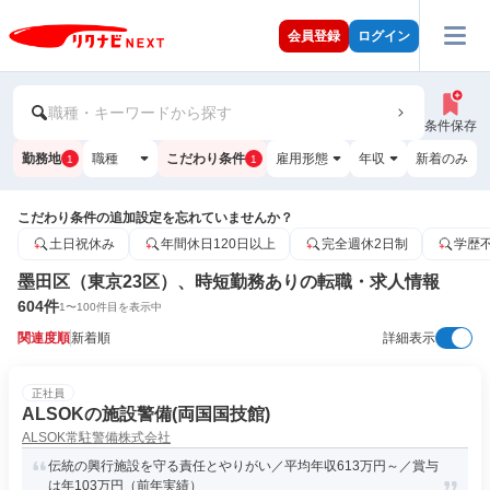
会員登録
ログイン
職種・キーワードから探す
条件保存
勤務地
職種
こだわり条件
雇用形態
年収
新着のみ
1
1
こだわり条件の追加設定を忘れていませんか？
土日祝休み
年間休日120日以上
完全週休2日制
学歴
墨田区（東京23区）、時短勤務ありの転職・求人情報
604
件
1
〜
100
件目を表示中
関連度順
新着順
詳細表示
正社員
ALSOKの施設警備(両国国技館)
ALSOK常駐警備株式会社
伝統の興行施設を守る責任とやりがい／平均年収613万円～／賞与
は年103万円（前年実績）