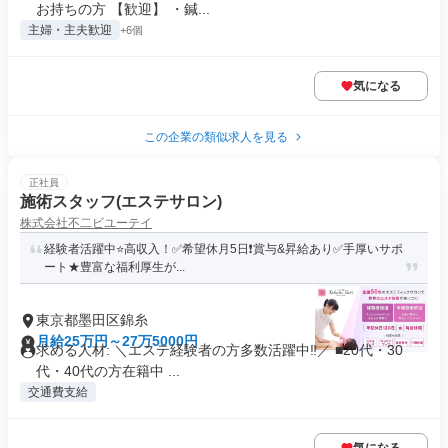
お持ちの方 【歓迎】 ・鍼...
主婦・主夫歓迎
+6個
気になる
この企業の類似求人を見る
正社員
施術スタッフ(エステサロン)
株式会社不二ビユーテイ
経験者活躍中⭐️高収入！✅希望休月5日❗️賞与&昇給あり✅手厚いサポ
ート★豊富な福利厚生が...
東京都墨田区錦糸
月給25万円～27万5000円
求める人材: ＼エステ経験者の方多数活躍中‼／ ■20代・30
代・40代の方在籍中 ...
交通費支給