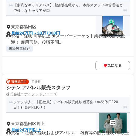
【多彩なキャリアパス】店舗販売職から、本部スタッフや管理職ま
で様々なキャリアが◎
東京都墨田区
月給24万円～28万7300円
資格・経験 高卒以上 ★スーパーマーケット業界経験者 大歓
迎！ 雇用形態、役職不問...
未経験者歓迎
気になる
正社員
シテン アパレル販売スタッフ
株式会社ユナイテッドアローズ
シテン求人／【正社員】アパレル販売経験者募集！年間休日120
日！社員割引あり！
東京都墨田区押上
月給24万円以上
資格 ・社会人経験およびアパレル・雑貨等の販売経験1年以上