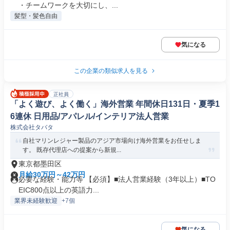
・チームワークを大切にし、...
髪型・髪色自由
気になる
この企業の類似求人を見る
正社員
「よく遊び、よく働く」海外営業 年間休日131日・夏季1
6連休 日用品/アパレル/インテリア法人営業
株式会社タバタ
自社マリンレジャー製品のアジア市場向け海外営業をお任せしま
す。 既存代理店への提案から新規...
東京都墨田区
月給30万円～42万円
必要な経験・能力等 【必須】■法人営業経験（3年以上）■TO
EIC800点以上の英語力...
業界未経験歓迎
+7個
気になる