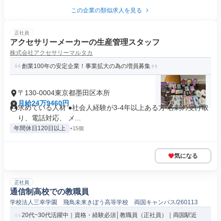
この企業の類似求人を見る
正社員
アクセサリーメーカーの生産管理スタッフ
株式会社アクセサリーマルタカ
創業100年の安定企業！事業拡大の為の増員募集
〒130-0004東京都墨田区本所
月給24万9460円
求めている人材 ●社会人経験が3-4年以上ある方 名刺の受け取
り、電話対応、 メ...
年間休日120日以上
+15個
気になる
正社員
通信制高校での教職員
学校法人三幸学園 飛鳥未来きぼう高等学校 両国キャンパス/260113
20代~30代活躍中｜資格・経験必須│教職員（正社員）｜両国駅近