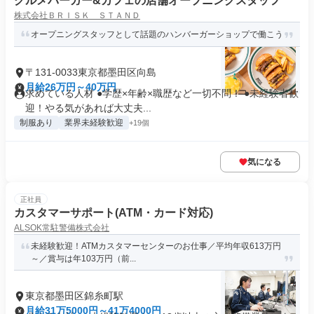
グルメバーガー&カフェの店舗オープニングスタッフ
株式会社ＢＲＩＳＫ ＳＴＡＮＤ
オープニングスタッフとして話題のハンバーガーショップで働こう
〒131-0033東京都墨田区向島
月給26万円～40万円
求めている人材 ●学歴×年齢×職歴など一切不問！ ●未経験者歓
迎！やる気があれば大丈夫...
制服あり
業界未経験歓迎
+19個
気になる
正社員
カスタマーサポート(ATM・カード対応)
ALSOK常駐警備株式会社
未経験歓迎！ATMカスタマーセンターのお仕事／平均年収613万円
～／賞与は年103万円（前...
東京都墨田区錦糸町駅
月給31万5000円～41万4000円