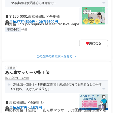
マネ実務研修受講前応募可能で...
〒130-0001東京都墨田区吾妻橋
月給27万4500円～29万9500円
資格 This job requires at least N2 level Japa...
学歴不問
+2個
気になる
この企業の類似求人を見る
正社員
あん摩マッサージ指圧師
株式会社HITOWA
【完全週休2日×9～18時固定勤務】未経験の方でも問題なし◎手厚
い研修で、あなたの成長をし...
東京都墨田区錦糸町駅
月給26万円～35万円
応募資格 【必須】 ・あん摩マッサージ指圧師（国家資格）を