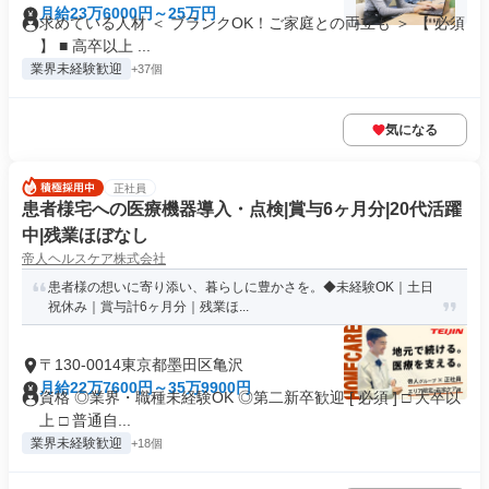
月給23万6000円～25万円
求めている人材 ＜ ブランクOK！ご家庭との両立も ＞ 【 必須
】 ■ 高卒以上 ...
業界未経験歓迎
+37個
気になる
正社員
患者様宅への医療機器導入・点検|賞与6ヶ月分|20代活躍
中|残業ほぼなし
帝人ヘルスケア株式会社
患者様の想いに寄り添い、暮らしに豊かさを。◆未経験OK｜土日
祝休み｜賞与計6ヶ月分｜残業ほ...
〒130-0014東京都墨田区亀沢
月給22万7600円～35万9900円
資格 ◎業界・職種未経験OK ◎第二新卒歓迎 [ 必須 ] □ 大卒以
上 □ 普通自...
業界未経験歓迎
+18個