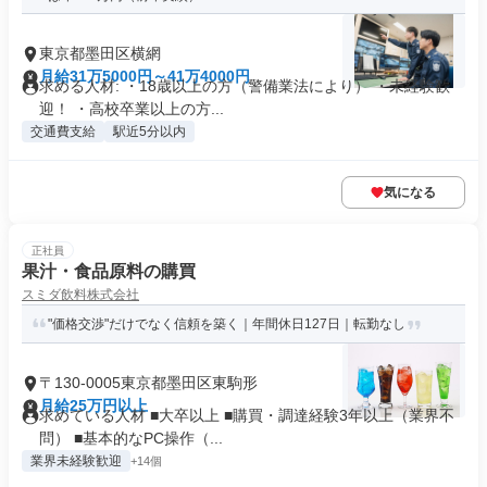
東京都墨田区横網
月給31万5000円～41万4000円
求める人材: ・18歳以上の方（警備業法により） ・未経験歓
迎！ ・高校卒業以上の方...
交通費支給
駅近5分以内
気になる
正社員
果汁・食品原料の購買
スミダ飲料株式会社
"価格交渉"だけでなく信頼を築く｜年間休日127日｜転勤なし
〒130-0005東京都墨田区東駒形
月給25万円以上
求めている人材 ■大卒以上 ■購買・調達経験3年以上（業界不
問） ■基本的なPC操作（...
業界未経験歓迎
+14個