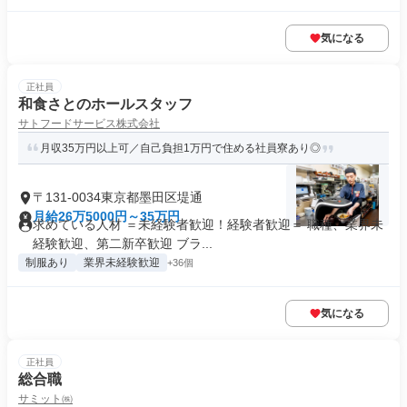
気になる
正社員
和食さとのホールスタッフ
サトフードサービス株式会社
月収35万円以上可／自己負担1万円で住める社員寮あり◎
〒131-0034東京都墨田区堤通
月給26万5000円～35万円
求めている人材 ＝未経験者歓迎！経験者歓迎＝ 職種、業界未
経験歓迎、第二新卒歓迎 ブラ...
制服あり
業界未経験歓迎
+36個
気になる
正社員
総合職
サミット㈱