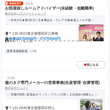
正社員
お部屋探しルームアドバイザー(未経験・低離職率)
株式会社ハウスメイトショップ
年休121★賞与5.8ヶ月★飛込み・テレアポ無★個人ノルマ無
〒130-0022東京都墨田区江東橋
年俸385万8000円～474万8000円
求めている人材 ✧-✧-✧-✧-✧-✧-✧-✧-✧-✧-✧-✧-✧-✧-✧-✧-✧
...
業界未経験歓迎
+25個
気になる
正社員
服のタグ専門メーカーの営業事務(生産管理･在庫管理)
株式会社ヴェスト
実働7時間✨駅直結オフィス｜ブランクOK｜土日祝休×残業なし
〒131-0045東京都墨田区押上