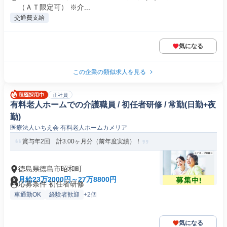
（ＡＴ限定可） ※介...
交通費支給
気になる
この企業の類似求人を見る
正社員
有料老人ホームでの介護職員 / 初任者研修 / 常勤(日勤+夜
勤)
医療法人いちえ会 有料老人ホームカメリア
賞与年2回 計3.00ヶ月分（前年度実績）！
徳島県徳島市昭和町
月給23万2000円～27万8800円
応募条件 初任者研修
車通勤OK
経験者歓迎
+2個
気になる