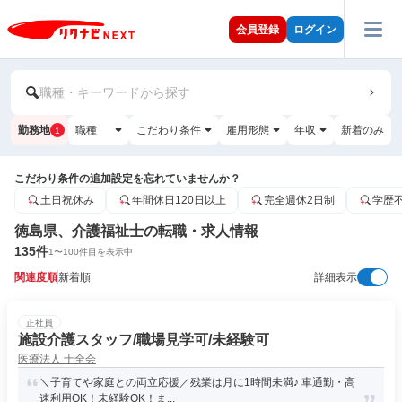
会員登録
ログイン
職種・キーワードから探す
勤務地
職種
こだわり条件
雇用形態
年収
新着のみ
1
こだわり条件の追加設定を忘れていませんか？
土日祝休み
年間休日120日以上
完全週休2日制
学歴
徳島県、介護福祉士の転職・求人情報
135
件
1
〜
100
件目を表示中
関連度順
新着順
詳細表示
正社員
施設介護スタッフ/職場見学可/未経験可
医療法人 十全会
＼子育てや家庭との両立応援／残業は月に1時間未満♪ 車通勤・高
速利用OK！未経験OK！ま...