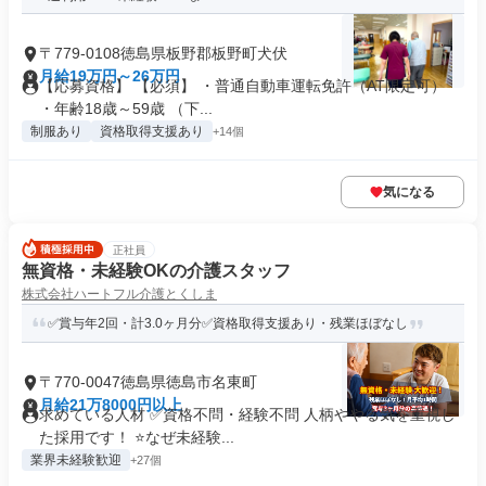
〒779-0108徳島県板野郡板野町犬伏
月給19万円～26万円
【応募資格】 【必須】 ・普通自動車運転免許（AT限定可）
・年齢18歳～59歳 （下...
制服あり
資格取得支援あり
+14個
気になる
正社員
無資格・未経験OKの介護スタッフ
株式会社ハートフル介護とくしま
✅賞与年2回・計3.0ヶ月分✅資格取得支援あり・残業ほぼなし
〒770-0047徳島県徳島市名東町
月給21万8000円以上
求めている人材 ✅資格不問・経験不問 人柄ややる気を重視し
た採用です！ ⭐なぜ未経験...
業界未経験歓迎
+27個