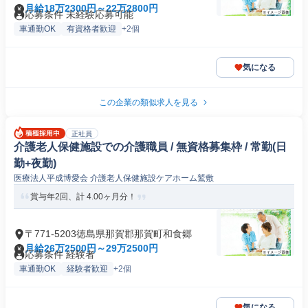
月給18万2300円～22万2800円
応募条件 未経験応募可能
車通勤OK
有資格者歓迎
+2個
気になる
この企業の類似求人を見る
正社員
介護老人保健施設での介護職員 / 無資格募集枠 / 常勤(日
勤+夜勤)
医療法人平成博愛会 介護老人保健施設ケアホーム鷲敷
賞与年2回、計 4.00ヶ月分！
〒771-5203徳島県那賀郡那賀町和食郷
月給26万2500円～29万2500円
応募条件 経験者
車通勤OK
経験者歓迎
+2個
気になる