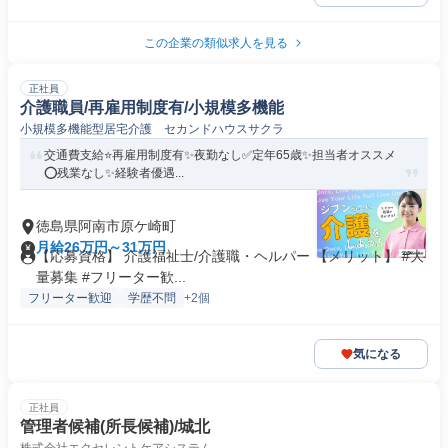
この企業の類似求人を見る
正社員
介護職員/再雇用制度有/小規模多機能
小規模多機能型居宅介護 セカンドハウスサクラ
交通費支給⭐️再雇用制度有✨夜勤なし✅️定年65歳✨担当者オススメ
⭕️残業なし✨経験者優遇...
徳島県阿南市原ケ崎町
月給26万円～31万円
【応募資格】 介護福祉士/介護職・ヘルパー 【メリット】 #大
量募集 #フリーター歓...
フリーター歓迎
学歴不問
+2個
気になる
正社員
管理者候補(所長候補)/城北