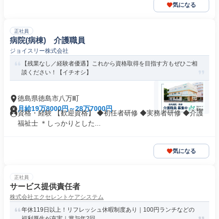
気になる
正社員
病院(病棟) 介護職員
ジョイスリー株式会社
【残業なし／経験者優遇】これから資格取得を目指す方もぜひご相
談ください！【イチオシ】
徳島県徳島市八万町
月給19万8000円～28万7000円
資格・経験 【歓迎資格】 ◆初任者研修 ◆実務者研修 ◆介護
福祉士 ＊しっかりとした...
気になる
正社員
サービス提供責任者
株式会社エクセレントケアシステム
年休119日以上！リフレッシュ休暇制度あり｜100円ランチなどの
福利厚生が充実｜賞与年2回