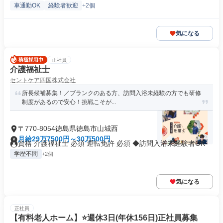
車通勤OK
経験者歓迎
+2個
気になる
正社員
介護福祉士
セントケア四国株式会社
所長候補募集！／ブランクのある方、訪問入浴未経験の方でも研修
制度があるので安心！挑戦こそが...
〒770-8054徳島県徳島市山城西
月給29万7500円～30万500円
資格 介護福祉士 必須 運転免許 必須 ◆訪問入浴未経験者OK
学歴不問
+2個
気になる
正社員
【有料老人ホーム】⭐️週休3日(年休156日)正社員募集