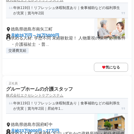
株式会社エクセレントケアシステム
年休119日！リフレッシュ休暇制度あり｜食事補助などの福利厚生
が充実｜賞与年2回
徳島県徳島市南矢三町
月給26万円～26万5000円
求める人材: 学歴不問 未経験歓迎！ 人物重視の採用 必須条件
・介護福祉士 ・普...
交通費支給
気になる
正社員
グループホームの介護スタッフ
株式会社エクセレントケアシステム
年休119日！リフレッシュ休暇制度あり｜食事補助などの福利厚生
が充実｜賞与年2回｜昇給年1...
徳島県徳島市国府町中
月給23万9000円～27万円
求める人材: 必要資格 下記いずれかの資格所持 ・初任者研修