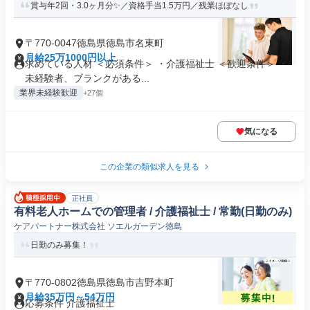
賞与年2回・3.0ヶ月分✨／資格手当1.5万円／残業ほぼなし
〒770-0047徳島県徳島市名東町
月給25万1000円以上
求めている人材 ＜必須条件＞ ・介護福祉士 ＜歓迎条件＞ ・
未経験者、ブランクがある...
業界未経験歓迎
+27個
気になる
この企業の類似求人を見る
正社員
有料老人ホームでの管理者 / 介護福祉士 / 常勤(日勤のみ)
ケアパートナー株式会社 ソエルガーデン徳島
日勤のみ募集！
〒770-0802徳島県徳島市吉野本町
月給35万円～54万円
応募条件 介護福祉士