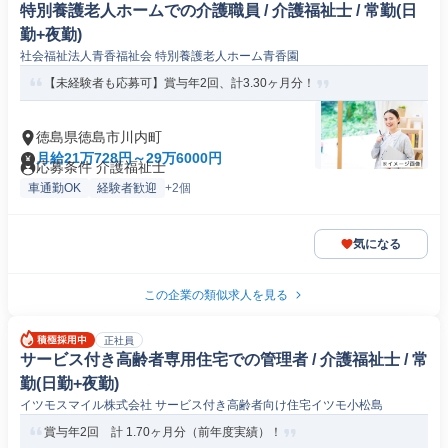
特別養護老人ホームでの介護職員 / 介護福祉士 / 常勤(日
勤+夜勤)
社会福祉法人青香福祉会 特別養護老人ホーム青香園
【未経験者も応募可】賞与年2回、計3.30ヶ月分！
徳島県徳島市川内町
月給21万728円～29万6000円
応募条件 介護福祉士
車通勤OK
経験者歓迎
+2個
気になる
この企業の類似求人を見る
正社員
サービス付き高齢者専用住宅での管理者 / 介護福祉士 / 常
勤(日勤+夜勤)
イツモスマイル株式会社 サービス付き高齢者向け住宅イツモ小松島
賞与年2回 計 1.70ヶ月分（前年度実績）！