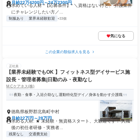
月給22万4200円～24万2300円
求めている人材 *【応募条件】* ＼資格はないけど、 介護業界
にチャレンジしたい方／...
制服あり
業界未経験歓迎
+33個
気になる
この企業の類似求人を見る
正社員
【業界未経験でもOK 】フィットネス型デイサービス施
設長・管理者募集|日勤のみ・夜勤なし
M.Cケアネス(株)
夜勤・食事・入浴介助なし運動特化型デイ／身体を動かす介護職
徳島県板野郡北島町中村
月給22万円～28万円
求める人材: ★ 未経験・無資格スタート、大歓迎です！ 入職
後の初任者研修・実務者...
残業なし
交通費支給