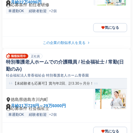
月給22万4096円
応募条件 初任者研修
車通勤OK
経験者歓迎
+2個
気になる
この企業の類似求人を見る
正社員
特別養護老人ホームでの介護職員 / 社会福祉士 / 常勤(日
勤のみ)
社会福祉法人青香福祉会 特別養護老人ホーム青香園
【未経験者も応募可】賞与年2回、計3.30ヶ月分！
徳島県徳島市川内町
月給21万728円～29万6000円
応募条件 社会福祉士
車通勤OK
経験者歓迎
+2個
気になる