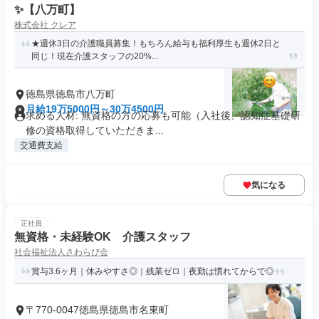
✨️【八万町】
株式会社 クレア
★週休3日の介護職員募集！もちろん給与も福利厚生も週休2日と
同じ！現在介護スタッフの20%...
徳島県徳島市八万町
月給19万5000円～30万4500円
求める人材: 無資格の方の応募も可能（入社後、認知症基礎研
修の資格取得していただきま...
交通費支給
気になる
正社員
無資格・未経験OK 介護スタッフ
社会福祉法人さわらび会
賞与3.6ヶ月｜休みやすさ◎｜残業ゼロ｜夜勤は慣れてからで◎
〒770-0047徳島県徳島市名東町