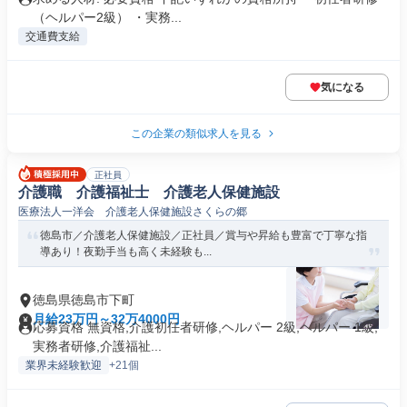
（ヘルパー2級） ・実務...
交通費支給
気になる
この企業の類似求人を見る
正社員
介護職 介護福祉士 介護老人保健施設
医療法人一洋会 介護老人保健施設さくらの郷
徳島市／介護老人保健施設／正社員／賞与や昇給も豊富で丁寧な指
導あり！夜勤手当も高く未経験も...
徳島県徳島市下町
月給23万円～32万4000円
応募資格 無資格,介護初任者研修,ヘルパー 2級,ヘルパー 1級,
実務者研修,介護福祉...
業界未経験歓迎
+21個