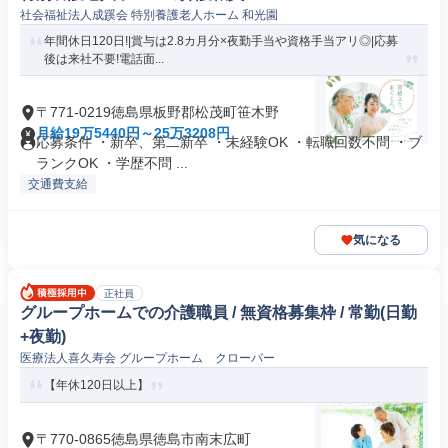
社会福祉法人成蹊会 特別養護老人ホーム 和光園
年間休日120日!|賞与は2.8カ月分×夜勤手当や資格手当アリ◎|応募
後は来社不要!電話面...
〒771-0219徳島県板野郡松茂町笹木野
月給19万5440円～25万3208円
応募条件 ・新卒、第二新卒 ・未経験OK ・転職回数不問 ・ブ
ランクOK ・学歴不問 ...
交通費支給
気になる
正社員
グループホームでの介護職員 / 無資格募集枠 / 常勤(日勤
+夜勤)
医療法人喜久寿会 グループホーム クローバー
【年休120日以上】
〒770-0865徳島県徳島市南末広町