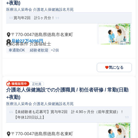
+夜勤)
医療法人栄寿会 介護老人保健施設名月苑
賞与年2回 計1ヶ月分！
〒770-0047徳島県徳島市名東町
月給22万4096円
応募条件 介護福祉士
車通勤OK
経験者歓迎
+2個
気になる
正社員
介護老人保健施設での介護職員 / 初任者研修 / 常勤(日勤
+夜勤)
医療法人栄寿会 介護老人保健施設名月苑
【未経験者も応募可】賞与年2回 計 4.90ヶ月分（前年度実績）！
【年休120日以上】
〒770-0047徳島県徳島市名東町