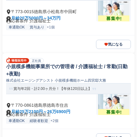
〒773-0015徳島県小松島市中田町
月給20万5000円～34万円
応募条件 介護福祉士
車通勤OK
賞与あり
+1個
気になる
正社員
小規模多機能事業所での管理者 / 介護福祉士 / 常勤(日勤
+夜勤)
株式会社エージングアシスト 小規模多機能ホーム四宮邸大雅
賞与年2回・計2.00ヶ月分！【年休120日以上】
〒770-0861徳島県徳島市住吉
月給25万2100円～26万6900円
応募条件 介護福祉士
車通勤OK
経験者歓迎
+2個