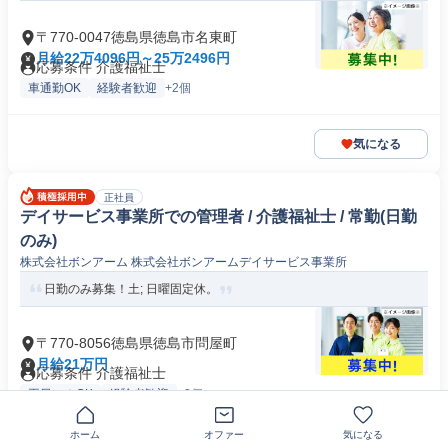
〒770-0047徳島県徳島市名東町
月給22万4096円～25万2496円
応募条件 介護福祉士
車通勤OK
経験者歓迎
+2個
気になる
正社員
デイサービス事業所での管理者 / 介護福祉士 / 常勤(日勤
のみ)
株式会社ボンアーム 株式会社ボンアームデイサービス事業所
日勤のみ募集！土; 日曜固定休。
〒770-8056徳島県徳島市問屋町
月給21万円
応募条件 介護福祉士
平日のみOK
経験者歓迎
+2個
ホーム
オファー
気になる