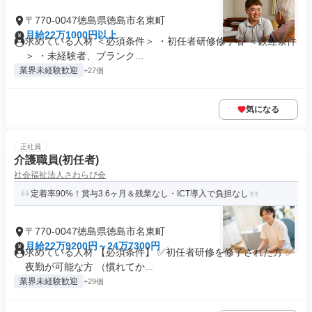
〒770-0047徳島県徳島市名東町
月給22万1000円以上
求めている人材 ＜必須条件＞ ・初任者研修修了者 ＜歓迎条件
＞ ・未経験者、ブランク...
業界未経験歓迎
+27個
気になる
正社員
介護職員(初任者)
社会福祉法人さわらび会
定着率90%！賞与3.6ヶ月＆残業なし・ICT導入で負担なし
〒770-0047徳島県徳島市名東町
月給22万9200円～24万7300円
求めている人材 【必須条件】 ✅初任者研修を修了された方 ✅
夜勤が可能な方 （慣れてか...
業界未経験歓迎
+29個