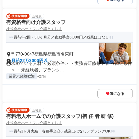
正社員
有資格者向け介護スタッフ
株式会社ハートフル介護とくしま
賞与年2回・3.0ヶ月分／夜勤手当6,000円／残業ほぼなし
〒770-0047徳島県徳島市名東町
月給22万3000円以上
求めている人材 ＜必須条件＞ ・実務者研修修了者 ＜歓迎条件
＞ ・未経験者、ブランク...
業界未経験歓迎
+27個
気になる
正社員
有料老人ホームでの介護スタッフ(初 任 者 研 修)
株式会社ハートフル介護とくしま
賞与3ヶ月実績・各種手当◎／残業ほぼなし／ブランクOK