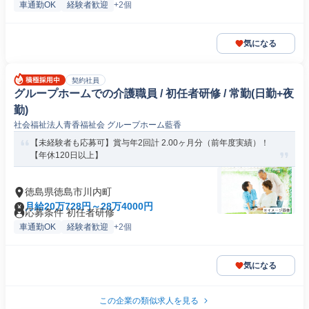
車通勤OK
経験者歓迎
+2個
気になる
契約社員
グループホームでの介護職員 / 初任者研修 / 常勤(日勤+夜
勤)
社会福祉法人青香福祉会 グループホーム藍香
【未経験者も応募可】賞与年2回計 2.00ヶ月分（前年度実績）！
【年休120日以上】
徳島県徳島市川内町
月給20万728円～28万4000円
応募条件 初任者研修
車通勤OK
経験者歓迎
+2個
気になる
この企業の類似求人を見る