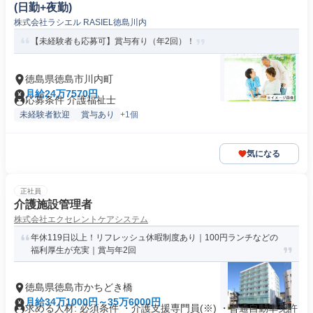
(日勤+夜勤)
株式会社ラシエル RASIEL徳島川内
【未経験者も応募可】賞与有り（年2回）！
徳島県徳島市川内町
月給24万7570円
応募条件 介護福祉士
未経験者歓迎
賞与あり
+1個
気になる
正社員
介護施設管理者
株式会社エクセレントケアシステム
年休119日以上！リフレッシュ休暇制度あり｜100円ランチなどの
福利厚生が充実｜賞与年2回
徳島県徳島市かちどき橋
月給34万1000円～35万6000円
求める人材: 必須条件 ・介護支援専門員(※) ・普通自動車免許