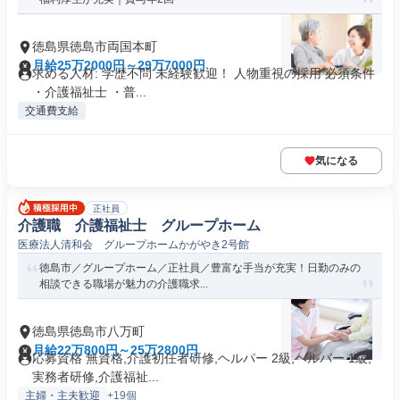
徳島県徳島市両国本町
月給25万2000円～29万7000円
求める人材: 学歴不問 未経験歓迎！ 人物重視の採用 必須条件
・介護福祉士 ・普...
交通費支給
気になる
正社員
介護職 介護福祉士 グループホーム
医療法人清和会 グループホームかがやき2号館
徳島市／グループホーム／正社員／豊富な手当が充実！日勤のみの
相談できる職場が魅力の介護職求...
徳島県徳島市八万町
月給22万800円～25万2800円
応募資格 無資格,介護初任者研修,ヘルパー 2級,ヘルパー 1級,
実務者研修,介護福祉...
主婦・主夫歓迎
+19個