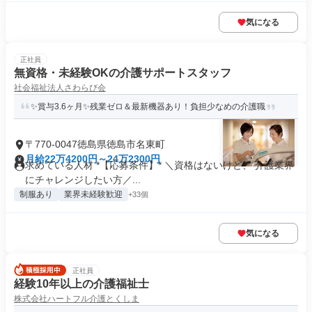
気になる
正社員
無資格・未経験OKの介護サポートスタッフ
社会福祉法人さわらび会
✨賞与3.6ヶ月✨残業ゼロ＆最新機器あり！負担少なめの介護職
〒770-0047徳島県徳島市名東町
月給22万4200円～24万2300円
求めている人材 *【応募条件】* ＼資格はないけど、 介護業界
にチャレンジしたい方／...
制服あり
業界未経験歓迎
+33個
気になる
正社員
経験10年以上の介護福祉士
株式会社ハートフル介護とくしま