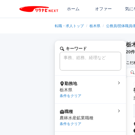
ホーム
オファー
気に
転職・求人トップ
/
栃木県
/
公務員/団体職員/
栃
キーワード
20
件
こだ
勤務地
栃木県
条件をクリア
職種
農林水産鉱業職種
条件をクリア