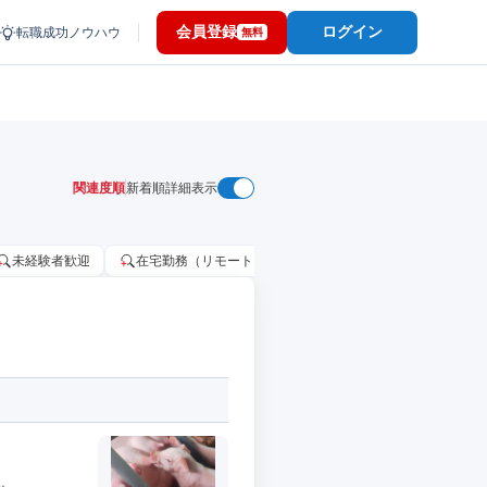
会員登録
ログイン
転職成功ノウハウ
無料
関連度順
新着順
詳細表示
未経験者歓迎
在宅勤務（リモートワーク）OK
家賃補助・住宅手当