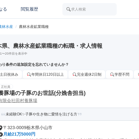
なる
閲覧履歴
求人検索
農林水産
/
農林水産鉱業職種
木県、農林水産鉱業職種の転職・求人情報
1
〜
20
件目を表示中
わり条件の追加設定を忘れていませんか？
土日祝休み
年間休日120日以上
完全週休2日制
学歴不問
正社員
養豚場の子豚のお世話(分娩舎担当)
有限会社田村養豚場
未経験OK✨子豚や生き物に愛情を注げる方
〒323-0009栃木県小山市
月給21万5000円