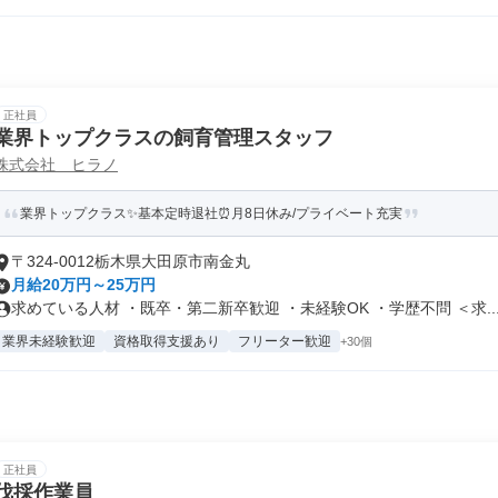
正社員
業界トップクラスの飼育管理スタッフ
株式会社 ヒラノ
業界トップクラス✨基本定時退社⏰月8日休み/プライベート充実
〒324-0012栃木県大田原市南金丸
月給20万円～25万円
求めている人材 ・既卒・第二新卒歓迎 ・未経験OK ・学歴不問 ＜求..
業界未経験歓迎
資格取得支援あり
フリーター歓迎
+30個
正社員
伐採作業員