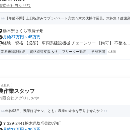
株式会社ヨシザワ
【年齢不問】土日祝休みでプライベート充実☆木の伐採作業員、大募集！建設
栃木県さくら市鹿子畑
月給27万円～45万円
経験・資格 【必須】 車両系建設機械 チェーンソー 【尚可】 不整地...
業界未経験歓迎
資格取得支援あり
フリーター歓迎
学歴不問
+15個
正社員
農作業スタッフ
有限会社アグリしおや
年休93日、残業ほぼナシ。ともに農業の未来を守りませんか？
〒329-2441栃木県塩谷郡塩谷町
月給22万円～30万円