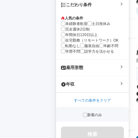
こだわり条件
人気の条件
未経験者歓迎
土日祝休み
完全週休2日制
年間休日120日以上
在宅勤務（リモートワーク）OK
転勤なし
服装自由
年齢不問
学歴不問
語学力を活かせる
雇用形態
年収
すべての条件をクリア
新着のみ
検索