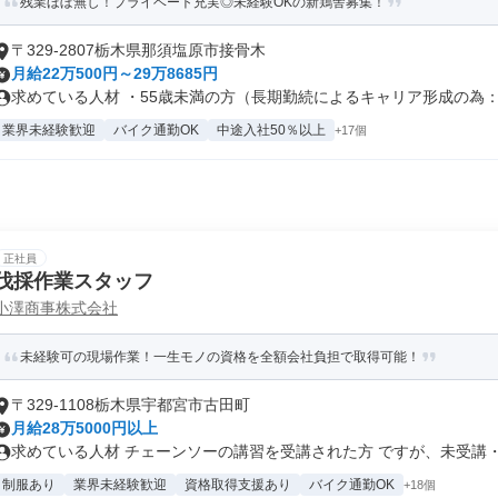
残業ほぼ無し！プライベート充実◎未経験OKの新鶏舎募集！
〒329-2807栃木県那須塩原市接骨木
月給22万500円～29万8685円
求めている人材 ・55歳未満の方（長期勤続によるキャリア形成の為：例
業界未経験歓迎
バイク通勤OK
中途入社50％以上
+17個
正社員
伐採作業スタッフ
小澤商事株式会社
未経験可の現場作業！一生モノの資格を全額会社負担で取得可能！
〒329-1108栃木県宇都宮市古田町
月給28万5000円以上
求めている人材 チェーンソーの講習を受講された方 ですが、未受講・未
制服あり
業界未経験歓迎
資格取得支援あり
バイク通勤OK
+18個