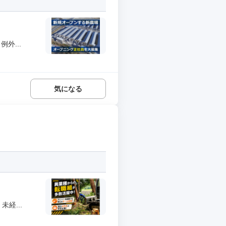
外...
気になる
経...