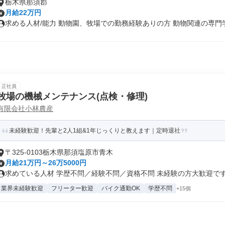
栃木県那須郡
月給22万円
求める人材/能力 動物園、牧場での勤務経験ありの方 動物関連の専門学校
正社員
牧場の機械メンテナンス(点検・修理)
有限会社小林農産
未経験歓迎！先輩と2人1組&1年じっくりと教えます｜定時退社
〒325-0103栃木県那須塩原市青木
月給21万円～26万5000円
求めている人材 学歴不問／経験不問／資格不問 未経験の方大歓迎です！ 
業界未経験歓迎
フリーター歓迎
バイク通勤OK
学歴不問
+15個