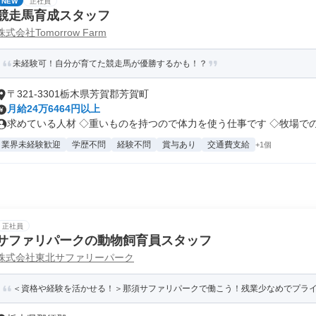
NEW
正社員
競走馬育成スタッフ
株式会社Tomorrow Farm
未経験可！自分が育てた競走馬が優勝するかも！？
〒321-3301栃木県芳賀郡芳賀町
月給24万6464円以上
求めている人材 ◇重いものを持つので体力を使う仕事です ◇牧場でのお
業界未経験歓迎
学歴不問
経験不問
賞与あり
交通費支給
+1個
正社員
サファリパークの動物飼育員スタッフ
株式会社東北サファリーパーク
＜資格や経験を活かせる！＞那須サファリパークで働こう！残業少なめでプラ