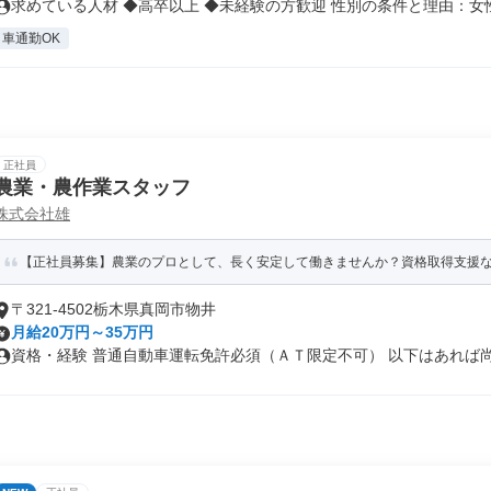
求めている人材 ◆高卒以上 ◆未経験の方歓迎 性別の条件と理由：女性.
車通勤OK
正社員
農業・農作業スタッフ
株式会社雄
【正社員募集】農業のプロとして、長く安定して働きませんか？資格取得支援
〒321-4502栃木県真岡市物井
月給20万円～35万円
資格・経験 普通自動車運転免許必須（ＡＴ限定不可） 以下はあれば尚可