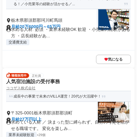
る！／小売業等の経験が活かせる／...
栃木県那須郡那珂川町馬頭
月給20万6000円～65万円
求める人材: 必須 ・業界未経験OK 歓迎 ・小売業の経験がある
方 ・店長経験があ...
交通費支給
気になる
正社員
人気宿泊施設の受付事務
ココザス株式会社
成長中の事業で未来のVILLA運営！20代が大活躍中！
〒325-0001栃木県那須郡那須町
月給27万円以上
求めている人材 ／ 決まった型に縛られず、自分の考えを活か
せる職場です。 変化を楽しみ...
業界未経験歓迎
+29個