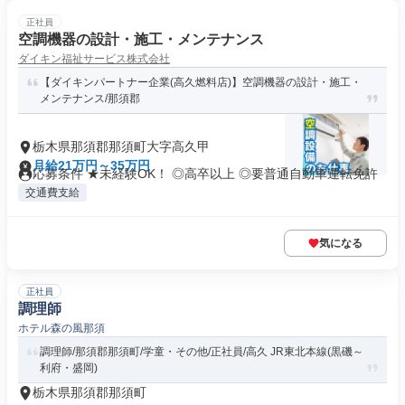
正社員
空調機器の設計・施工・メンテナンス
ダイキン福祉サービス株式会社
【ダイキンパートナー企業(高久燃料店)】空調機器の設計・施工・
メンテナンス/那須郡
栃木県那須郡那須町大字高久甲
月給21万円～35万円
応募条件 ★未経験OK！ ◎高卒以上 ◎要普通自動車運転免許
交通費支給
気になる
正社員
調理師
ホテル森の風那須
調理師/那須郡那須町/学童・その他/正社員/高久 JR東北本線(黒磯～
利府・盛岡)
栃木県那須郡那須町