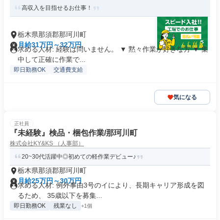
高収入を目指せるお仕事！
栃木県那須郡那珂川町
月給31万円～32万円
求める人材: 経験は問いません。 ▼ 黙々作業が好きな方 ▼ 集
中して正確に作業で...
即日勤務OK
交通費支給
気になる
正社員
『未経験』検品・梱包作業/那珂川町
株式会社KY&KS （人事部）
20~30代活躍中◎初めての軽作業デビュー♪
栃木県那須郡那珂川町
月給25万円～30万円
求める人材: 例外事由3号のイにより、長期キャリア形成を図
るため、 35歳以下を募集...
即日勤務OK
残業なし
+1個