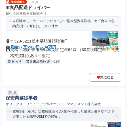
正社員
4t食品配送ドライバー
日生流通運輸倉庫株式会社
未経験からドライバーデビュー／中型大型資格取得／カゴ台車中心
納品/月8～9日はしっかり休め...
〒329-3221栃木県那須郡那須町
月給27万5500円～34万円
資格・経験 普通自動車免許 定年62歳 （60歳役職定年） 【資
格支援制度あり※規定...
制服あり
業界未経験歓迎
+21個
気になる
正社員
保安業務従事者
オリックス・リニューアブルエナジー・マネジメント株式会社
電験3種【栃木】実務経験ありDX化を推進した業務と働きやすさを
追求した太陽光O&Mでの保安...