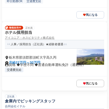
即日勤務OK
交通費支給
気になる
正社員
ホテル採用担当
アイコニア・ホスピタリティ株式会社
人事／採用担当（正社員）★経験者優遇
栃木県那須郡那須町大字高久丙
月給22万円～30万円
資格 ◆学歴不問 ◆普通自動車運転免許（通勤用）
交通費支給
気になる
正社員
倉庫内でピッキングスタッフ
合同会社イテル