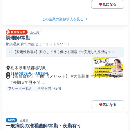
気になる
この企業の類似求人を見る
正社員
調理師/常勤
那須温泉 森旬の籠/ヒューイットリゾート
【安定性抜群✊️】安心して長く働ける職場で✅️安定した生活を✨
栃木県那須郡那須町
月給26万円～35万円
【応募資格】 不問 【メリット】 #大量募集 #フリーター歓迎
#長期 #学歴不問 ...
フリーター歓迎
学歴不問
+2個
気になる
NEW
正社員
一般病院の准看護師/常勤・夜勤有り