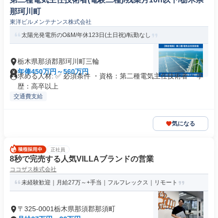
那珂川町
東洋ビルメンテナンス株式会社
太陽光発電所のO&M/年休123日(土日祝)/転勤なし
栃木県那須郡那珂川町三輪
年俸450万円～560万円
求める人材: ✅ 必須条件 ・資格：第二種電気主任技術者 ・学
歴：高卒以上
交通費支給
気になる
正社員
8秒で完売する人気VILLAブランドの営業
ココザス株式会社
未経験歓迎｜月給27万～+手当｜フルフレックス｜リモート
〒325-0001栃木県那須郡那須町