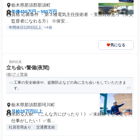
栃木県那須郡那須町
年俸450万円～580万円
資格 応募条件 ・第３種電気主任技術者 ・実務経験あり（保安
監督者になれる方） ※保安...
年間休日120日以上
+4個
気になる
契約社員
立ち会い警備(夜間)
(株)アイ警備
工事の安全確保や、盗難防止などの為に立ち会いをしていただきま
す。
栃木県那須郡那珂川町
月給28万円以上
求める人材: 《こんな方にぴったり！》 ✅未経験でも安定した
仕事がしたい！ ✅長...
社員登用あり
交通費支給