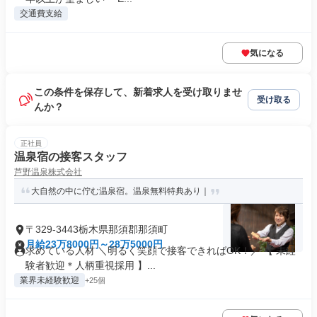
交通費支給
気になる
この条件を保存して、新着求人を受け取りませ
受け取る
んか？
正社員
温泉宿の接客スタッフ
芦野温泉株式会社
大自然の中に佇む温泉宿。温泉無料特典あり｜
〒329-3443栃木県那須郡那須町
月給23万8000円～28万5000円
求めている人材 ＼明るく笑顔で接客できればOK！／ 【 未経
験者歓迎＊人柄重視採用 】...
業界未経験歓迎
+25個