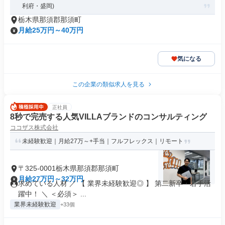
利府・盛岡)
栃木県那須郡那須町
月給25万円～40万円
気になる
この企業の類似求人を見る
正社員
8秒で完売する人気VILLAブランドのコンサルティング
ココザス株式会社
未経験歓迎｜月給27万～+手当｜フルフレックス｜リモート
〒325-0001栃木県那須郡那須町
月給27万円～32万円
求めている人材 ／ 【 業界未経験歓迎◎ 】 第二新卒・若手活
躍中！ ＼ ＜必須＞ ...
業界未経験歓迎
+33個