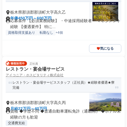
栃木県那須郡那須町大字高久乙
年俸450万円～600万円
応募条件 【必須業務経験】 ・中途採用経験者 ・マネジメント
経験 【優遇要件】 特に...
資格取得支援あり
転勤なし
+4個
気になる
正社員
レストラン・宴会場サービス
アイコニア・ホスピタリティ株式会社
レストラン・宴会場サービススタッフ（正社員）★経験者優遇★寮
完備
栃木県那須郡那須町大字高久丙
月給22万円～40万円
資格 ◆学歴不問 ◆普通自動車運転免許（通勤用） ◆ホテル未
経験の方も歓迎
交通費支給