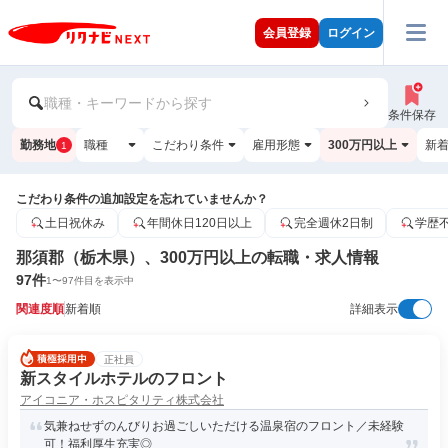
会員登録
ログイン
職種・キーワードから探す
条件保存
勤務地
職種
こだわり条件
雇用形態
300万円以上
新
1
こだわり条件の追加設定を忘れていませんか？
土日祝休み
年間休日120日以上
完全週休2日制
学歴
那須郡（栃木県）、300万円以上の転職・求人情報
97
件
1
〜
97
件目を表示中
関連度順
新着順
詳細表示
正社員
新スタイルホテルのフロント
アイコニア・ホスピタリティ株式会社
気兼ねせずのんびりお過ごしいただける温泉宿のフロント／未経験
可！福利厚生充実◎