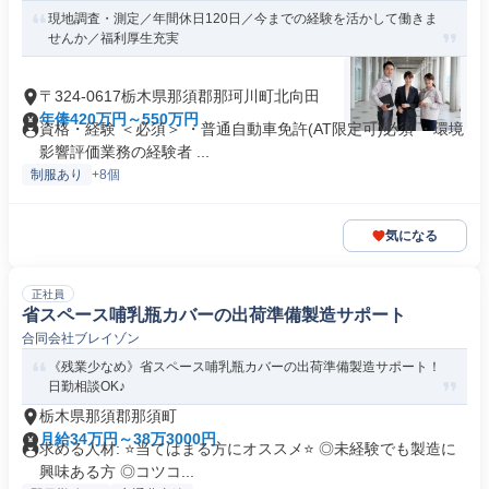
現地調査・測定／年間休日120日／今までの経験を活かして働きま
せんか／福利厚生充実
〒324-0617栃木県那須郡那珂川町北向田
年俸420万円～550万円
資格・経験 ＜必須＞ ・普通自動車免許(AT限定可)必須 ・環境
影響評価業務の経験者 ...
制服あり
+8個
気になる
正社員
省スペース哺乳瓶カバーの出荷準備製造サポート
合同会社ブレイゾン
《残業少なめ》省スペース哺乳瓶カバーの出荷準備製造サポート！
日勤相談OK♪
栃木県那須郡那須町
月給34万円～38万3000円
求める人材: ⭐️当てはまる方にオススメ⭐️ ◎未経験でも製造に
興味ある方 ◎コツコ...