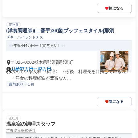
気になる
正社員
(洋食調理師)(二番手)36室|ブッフェスタイル|那須
ザキーハイランドナス
年収444万円〜！賞与あり！
〒325-0002栃木県那須郡那須町
月給37万円～43万円
求めている人材 〈歓迎〉 ・今後、料理長を目指している方！
・洋食の料理経験が豊富な方...
賞与あり
+1個
気になる
正社員
温泉宿の調理スタッフ
芦野温泉株式会社