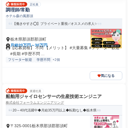
正社員
調理師/常勤
ホテル森の風那須
【働きやすさ⭕️】プライベート重視✅️オススメの求人✨
栃木県那須郡那須町
月給20万円～30万円
【応募資格】 不問 【メリット】 #大量募集 #フリーター歓迎
#長期 #学歴不問 ...
フリーター歓迎
学歴不問
+2個
気になる
派遣社員
船舶用ジャイロセンサーの生産技術エンジニア
株式会社フォーラムエンジニアリング
20～40代活躍中◆月給35万円以上◆転勤なし◆栃木県
〒325-0001栃木県那須郡那須町