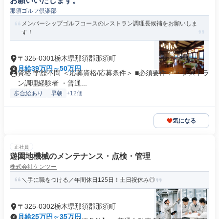
お願いいたします。
那須ゴルフ倶楽部
メンバーシップゴルフコースのレストラン調理長候補をお願いしま
す！
〒325-0301栃木県那須郡那須町
月給39万円～50万円
資格 学歴不問 ＜応募資格/応募条件＞ ■必須要件： ・レストラ
ン調理経験者 ・普通...
歩合給あり
早朝
+12個
気になる
正社員
遊園地機械のメンテナンス・点検・管理
株式会社ケンツー
＼手に職をつける／年間休日125日！土日祝休み◎
〒325-0302栃木県那須郡那須町
月給25万円～35万円