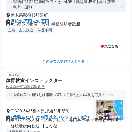
調理師/那須郡那須町/学童・その他/正社員/黒磯 JR東北本線(黒磯～
利府・盛岡)
栃木県那須郡那須町
月給20万円～30万円
■求める人物像・資格 業務経験者歓迎
主婦・主夫歓迎
学歴不問
気になる
この企業の類似求人を見る
業務委託
体育教室インストラクター
株式会社河合楽器製作所
未経験OK✨頑張りは報酬へ直結✨子供たちの成長を応援！！
〒329-3436栃木県那須郡那須町
1業務あたり 1500円以上（レッスン 60分）
求めている人材 ✅大学、短大、専門学校卒 ✅未経験者歓迎 ✅
経験者は尚歓迎 【こんな...