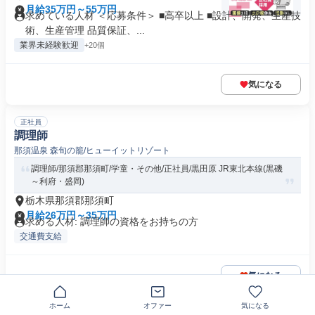
月給35万円～55万円
求めている人材 ＜応募条件＞ ■高卒以上 ■設計、開発、生産技
術、生産管理 品質保証、...
業界未経験歓迎
+20個
気になる
正社員
調理師
那須温泉 森旬の籠/ヒューイットリゾート
調理師/那須郡那須町/学童・その他/正社員/黒田原 JR東北本線(黒磯
～利府・盛岡)
栃木県那須郡那須町
月給26万円～35万円
求める人材: 調理師の資格をお持ちの方
交通費支給
気になる
ホーム
オファー
気になる
契約社員