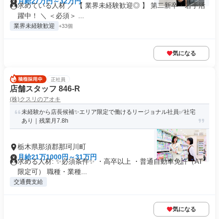
月給27万円～32万円
求めている人材 ／ 【 業界未経験歓迎◎ 】 第二新卒・若手活
躍中！ ＼ ＜必須＞ ...
業界未経験歓迎
+33個
気になる
正社員
店舗スタッフ 846-R
(株)クスリのアオキ
未経験から店長候補✨エリア限定で働けるリージョナル社員✅社宅
あり｜残業月7.8h
栃木県那須郡那珂川町
月給21万1000円～31万円
求める人材: ✨必須条件✨ ・高卒以上 ・普通自動車免許（AT
限定可） 職種・業種...
交通費支給
気になる