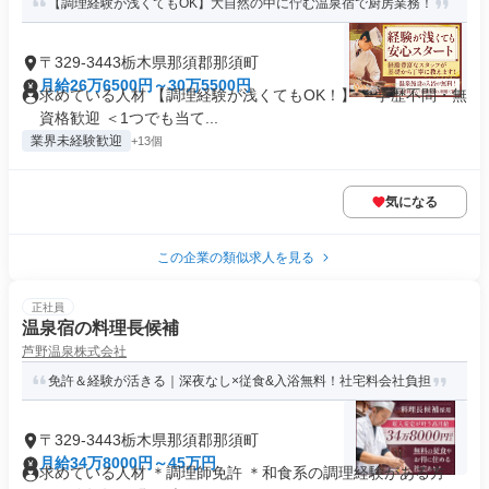
【調理経験が浅くてもOK】大自然の中に佇む温泉宿で厨房業務！
〒329-3443栃木県那須郡那須町
月給26万6500円～30万5500円
求めている人材 【調理経験が浅くてもOK！】 ＊学歴不問・無
資格歓迎 ＜1つでも当て...
業界未経験歓迎
+13個
気になる
この企業の類似求人を見る
正社員
温泉宿の料理長候補
芦野温泉株式会社
免許＆経験が活きる｜深夜なし×従食&入浴無料！社宅料会社負担
〒329-3443栃木県那須郡那須町
月給34万8000円～45万円
求めている人材 ＊調理師免許 ＊和食系の調理経験がある方