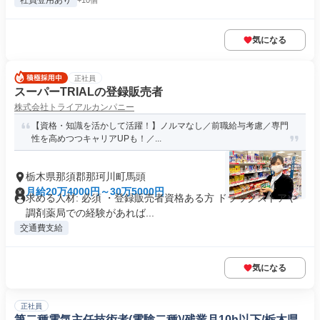
社員登用あり
+10個
気になる
正社員
スーパーTRIALの登録販売者
株式会社トライアルカンパニー
【資格・知識を活かして活躍！】ノルマなし／前職給与考慮／専⾨
性を⾼めつつキャリアUPも！／...
栃木県那須郡那珂川町馬頭
月給20万4000円～30万5000円
求める人材: 必須 ・登録販売者資格ある方 ドラッグストアや
調剤薬局での経験があれば...
交通費支給
気になる
正社員
第二種電気主任技術者(電験二種)/残業月10h以下/栃木県