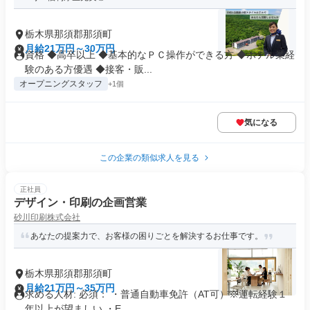
栃木県那須郡那須町
月給21万円～30万円
資格 ◆高卒以上 ◆基本的なＰＣ操作ができる方 ◆ホテル業経
験のある方優遇 ◆接客・販...
オープニングスタッフ
+1個
気になる
この企業の類似求人を見る
正社員
デザイン・印刷の企画営業
砂川印刷株式会社
あなたの提案力で、お客様の困りごとを解決するお仕事です。
栃木県那須郡那須町
月給21万円～35万円
求める人材: 必須： ・普通自動車免許（AT可）※運転経験１
年以上が望ましい ・E...