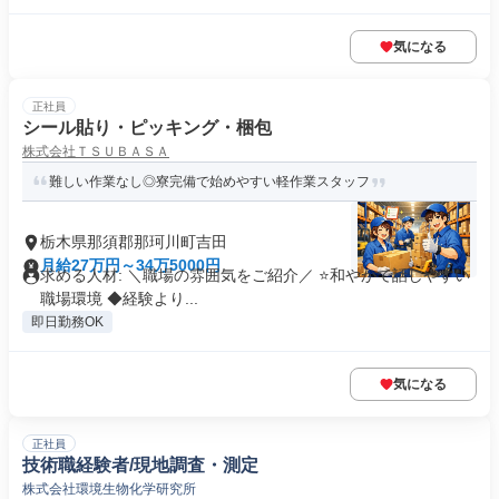
気になる
正社員
シール貼り・ピッキング・梱包
株式会社ＴＳＵＢＡＳＡ
難しい作業なし◎寮完備で始めやすい軽作業スタッフ
栃木県那須郡那珂川町吉田
月給27万円～34万5000円
求める人材: ＼職場の雰囲気をご紹介／ ⭐和やかで話しやすい
職場環境 ◆経験より...
即日勤務OK
気になる
正社員
技術職経験者/現地調査・測定
株式会社環境生物化学研究所