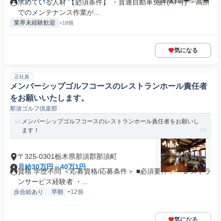
求めている人材 【必須条件】 ・普通自動車免許(AT可) ・高所
でのメンテナンス作業が...
業界未経験歓迎
+18個
気になる
正社員
メンバーシップゴルフコースのレストランホール責任者
をお願いいたします。
那須ゴルフ倶楽部
メンバーシップゴルフコースのレストランホール責任者をお願いし
ます！
〒325-0301栃木県那須郡那須町
月給30万円～40万1円
資格 学歴不問 ＜応募資格/応募条件＞ ■必須要件： ・レストラ
ンサービス経験者 ・...
歩合給あり
早朝
+12個
気になる