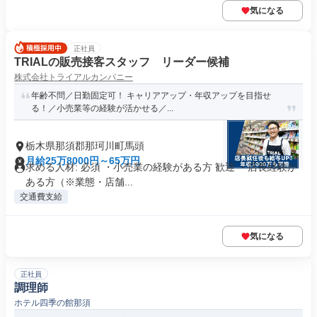
気になる
正社員
TRIALの販売接客スタッフ リーダー候補
株式会社トライアルカンパニー
年齢不問／日勤固定可！ キャリアアップ・年収アップを目指せ
る！／小売業等の経験が活かせる／...
栃木県那須郡那珂川町馬頭
月給25万8000円～65万円
求める人材: 必須 ・小売業の経験がある方 歓迎 ・店長経験が
ある方（※業態・店舗...
交通費支給
気になる
正社員
調理師
ホテル四季の館那須