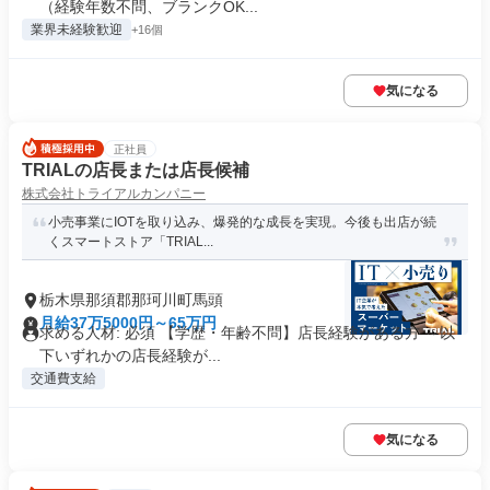
（経験年数不問、ブランクOK...
業界未経験歓迎
+16個
気になる
正社員
TRIALの店長または店長候補
株式会社トライアルカンパニー
小売事業にIOTを取り込み、爆発的な成長を実現。今後も出店が続
くスマートストア「TRIAL...
栃木県那須郡那珂川町馬頭
月給37万5000円～65万円
求める人材: 必須 【学歴・年齢不問】店長経験がある方 ～以
下いずれかの店長経験が...
交通費支給
気になる