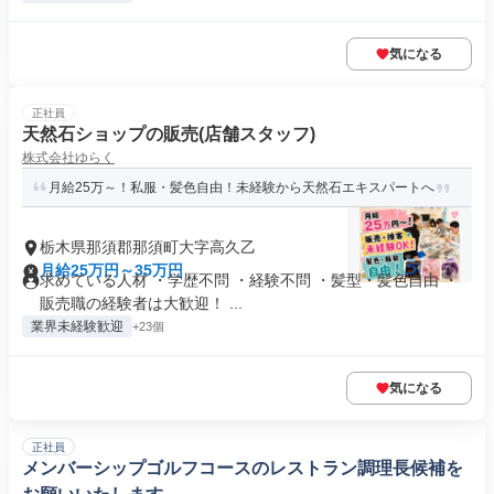
気になる
正社員
天然石ショップの販売(店舗スタッフ)
株式会社ゆらく
月給25万～！私服・髪色自由！未経験から天然石エキスパートへ
栃木県那須郡那須町大字高久乙
月給25万円～35万円
求めている人材 ・学歴不問 ・経験不問 ・髪型・髪色自由 ・
販売職の経験者は大歓迎！ ...
業界未経験歓迎
+23個
気になる
正社員
メンバーシップゴルフコースのレストラン調理長候補を