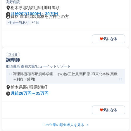
高野病院
栃木県那須郡那珂川町馬頭
月給20万1000円～30万円
資格 准看護師資格をお持ちの方
住宅手当あり
+4個
気になる
正社員
調理師
那須温泉 森旬の籠/ヒューイットリゾート
調理師/那須郡那須町/学童・その他/正社員/黒田原 JR東北本線(黒磯
～利府・盛岡)
栃木県那須郡那須町
月給26万円～35万円
気になる
この企業の類似求人を見る