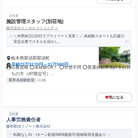
正社員
施設管理スタッフ(別荘地)
株式会社エンゼルコミュニティ
＼年間休日120日でプライベート充実！／ 未経験スタートも応援◎
安定企業でスキルを活かし...
栃木県那須郡那須町
月給23万3170円～31万580円
応募資格 ⭕️未経験OK！ ⭕️学歴不問 ⭕️普通自動車免許をお持
ちの方（AT限定可）...
業界未経験歓迎
+13個
気になる
正社員
人事労務責任者
藤和那須リゾート株式会社
転勤なし/U・Iターン歓迎/WEB面接可/資格取得支援あり