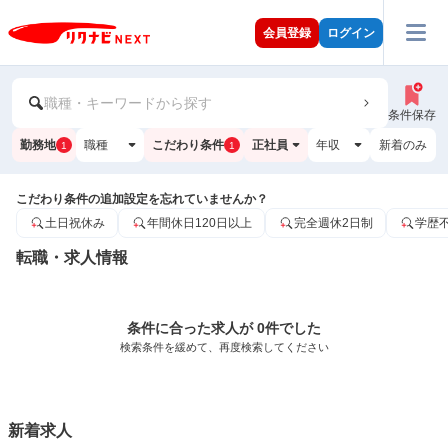
会員登録
ログイン
職種・キーワードから探す
条件保存
勤務地
職種
こだわり条件
正社員
年収
新着のみ
1
1
こだわり条件の追加設定を忘れていませんか？
土日祝休み
年間休日120日以上
完全週休2日制
学歴
転職・求人情報
条件に合った求人が 0件でした
検索条件を緩めて、再度検索してください
新着求人