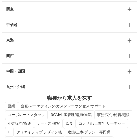
関東
甲信越
東海
関西
中国・四国
九州・沖縄
職種から求人を探す
営業
企画/マーケティング/カスタマーサクセス/サポート
コーポレートスタッフ
SCM/生産管理/購買/物流
事務/受付/秘書/翻訳
小売販売/流通
サービス/接客
飲食
コンサル/士業/リサーチャー
IT
クリエイティブ/デザイン職
建築/土木/プラント専門職