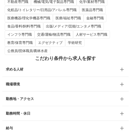
不動産専門職
機械/電気/電子製品専門職
化学/素材専門職
化粧品/トイレタリー/日用品/アパレル専門職
医薬品専門職
医療機器/理化学機器専門職
医療/福祉専門職
金融専門職
食品/香料/飼料専門職
出版/メディア/芸能/エンタメ専門職
インフラ専門職
交通/運輸/物流専門職
人材サービス専門職
教育/保育専門職
エグゼクティブ
学術研究
公務員/団体職員/農林水産
こだわり条件から求人を探す
求める人材
職場環境
勤務地・アクセス
勤務時間・休日
給与