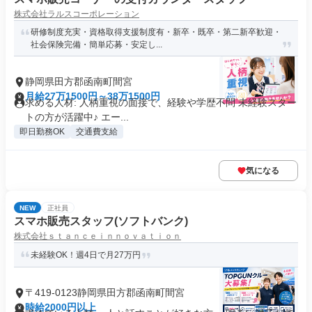
株式会社ラルスコーポレーション
研修制度充実・資格取得支援制度有・新卒・既卒・第二新卒歓迎・
社会保険完備・簡単応募・安定し...
静岡県田方郡函南町間宮
月給27万1500円～38万1500円
求める人材: 人柄重視の面接で、経験や学歴不問 未経験スター
トの方が活躍中♪ エー...
即日勤務OK
交通費支給
気になる
NEW
正社員
スマホ販売スタッフ(ソフトバンク)
株式会社ｓｔａｎｃｅｉｎｎｏｖａｔｉｏｎ
未経験OK！週4日で月27万円
〒419-0123静岡県田方郡函南町間宮
時給2000円以上