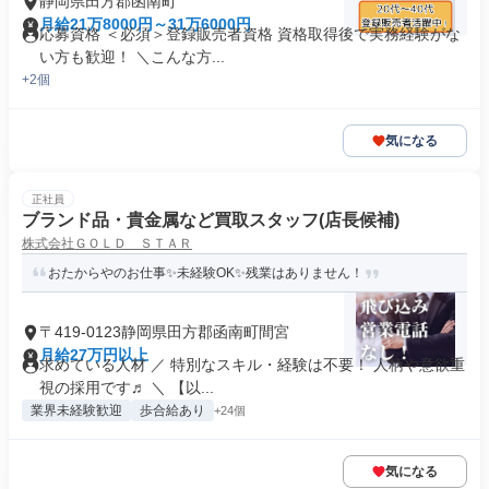
静岡県田方郡函南町
月給21万8000円～31万6000円
応募資格 ＜必須＞登録販売者資格 資格取得後で実務経験がな
い方も歓迎！ ＼こんな方...
+2個
気になる
正社員
ブランド品・貴金属など買取スタッフ(店長候補)
株式会社ＧＯＬＤ ＳＴＡＲ
おたからやのお仕事✨未経験OK✨残業はありません！
〒419-0123静岡県田方郡函南町間宮
月給27万円以上
求めている人材 ／ 特別なスキル・経験は不要！ 人柄や意欲重
視の採用です♬ ＼ 【以...
業界未経験歓迎
歩合給あり
+24個
気になる