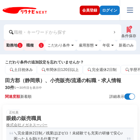
会員登録
ログイン
職種・キーワードから探す
条件保存
勤務地
職種
こだわり条件
雇用形態
年収
新着のみ
1
1
こだわり条件の追加設定を忘れていませんか？
土日祝休み
年間休日120日以上
完全週休2日制
学歴
田方郡（静岡県）、小売販売/流通の転職・求人情報
30
件
1
〜
30
件目を表示中
関連度順
新着順
詳細表示
正社員
眼鏡の販売職員
株式会社メガネスーパー
＼完全週休2日制／残業ほぼゼロ！未経験でも充実の研修で安心♪
困った人を助ける仕事です