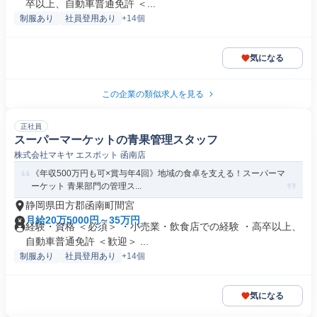
卒以上、自動車普通免許 ＜...
制服あり
社員登用あり
+14個
気になる
この企業の類似求人を見る
正社員
スーパーマーケットの青果管理スタッフ
株式会社マキヤ エスポット 函南店
《年収500万円も可×賞与年4回》地域の食卓を支える！スーパーマ
ーケット 青果部門の管理ス...
静岡県田方郡函南町間宮
月給20万5000円～35万円
経験・資格 ＜必須＞ ・小売業・飲食店での経験 ・高卒以上、
自動車普通免許 ＜歓迎＞ ...
制服あり
社員登用あり
+14個
気になる