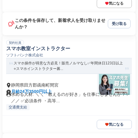
気になる
この条件を保存して、新着求人を受け取りませ
受け取る
んか？
契約社員
スマホ教室インストラクター
ソフトバンク株式会社
スマホ操作が得意な方必見！販売ノルマなし✅️年間休日123日以上
⭐スマホインストラクター募...
静岡県田方郡函南町間宮
月給24万3500円以上
求める人材: ＼＼「教えるのが好き」を仕事にしませんか？✨
／／ ✅必須条件 ・高等...
交通費支給
気になる