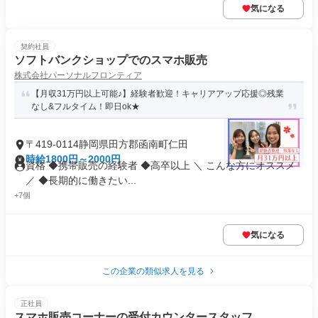
気になる
契約社員
ソフトバンクショップでのスマホ販売
株式会社パーソナルフロンティア
【月収31万円以上可能♪】経験者歓迎！キャリアアップ応援◎残業
なし&フルタイム！即日ok★
〒419-0114静岡県田方郡函南町仁田
時給1800円～2000円
資格 ◆携帯販売の経験者 ◆高卒以上 ＼ こんな方にオススメ
／ ◆長期的に働きたい...
+7個
気になる
この企業の類似求人を見る
正社員
スマホ販売コーナーの受付カウンタースタッフ