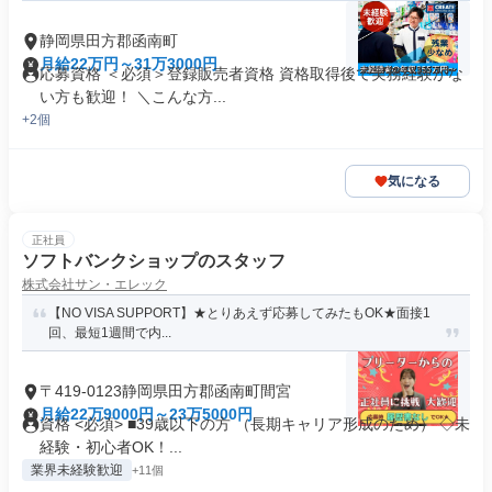
静岡県田方郡函南町
月給22万円～31万3000円
応募資格 ＜必須＞登録販売者資格 資格取得後で実務経験がな
い方も歓迎！ ＼こんな方...
+2個
気になる
正社員
ソフトバンクショップのスタッフ
株式会社サン・エレック
【NO VISA SUPPORT】★とりあえず応募してみたもOK★面接1
回、最短1週間で内...
〒419-0123静岡県田方郡函南町間宮
月給22万9000円～23万5000円
資格 <必須> ■39歳以下の方 （長期キャリア形成のため） ◇未
経験・初心者OK！...
業界未経験歓迎
+11個