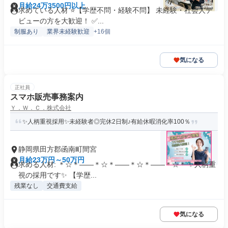
月給24万3500円以上
求めている人材 ⭐️【学歴不問・経験不問】 未経験・社会人デ
ビューの方を大歓迎！ ✅...
制服あり
業界未経験歓迎
+16個
気になる
正社員
スマホ販売事務案内
Ｙ．Ｗ．Ｃ．株式会社
✨人柄重視採用✨未経験者◎完休2日制♪有給休暇消化率100％
静岡県田方郡函南町間宮
月給23万円～50万円
求める人材: ＊☆＊――＊☆＊――＊☆＊――＊☆＊ ✨人柄重
視の採用です✨ 【学歴...
残業なし
交通費支給
気になる