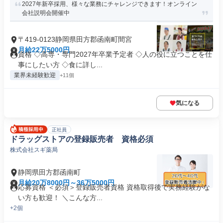
2027年新卒採用、様々な業務にチャレンジできます！オンライン
会社説明会開催中
〒419-0123静岡県田方郡函南町間宮
月給22万5000円
資格 ◇高専・専門2027年卒業予定者 ◇人の役に立つことを仕
事にしたい方 ◇食に詳し...
業界未経験歓迎
+11個
気になる
正社員
ドラッグストアの登録販売者 資格必須
株式会社スギ薬局
静岡県田方郡函南町
月給20万8000円～36万5000円
応募資格 ＜必須＞登録販売者資格 資格取得後で実務経験がな
い方も歓迎！ ＼こんな方...
+2個