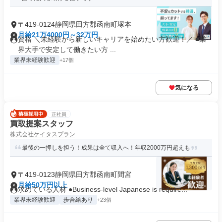
〒419-0124静岡県田方郡函南町塚本
月給21万4000円～32万円
資格 ＼未経験から新しいキャリアを始めたい方歓迎！／ ■業
界大手で安定して働きたい方 ...
業界未経験歓迎
+17個
気になる
正社員
買取提案スタッフ
株式会社ケイタスプラン
最後の一押しを担う！成果は全て収入へ！年収2000万円超えも
〒419-0123静岡県田方郡函南町間宮
月給50万円以上
求めている人材 ●Business-level Japanese is require...
業界未経験歓迎
歩合給あり
+23個