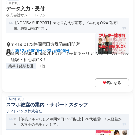
正社員
データ入力・受付
株式会社サン・エレック
【NO VISA SUPPORT】★とりあえず応募してみたもOK★面接1
回、最短1週間で内...
〒419-0123静岡県田方郡函南町間宮
月給22万9000円～23万5000円
資格 <必須> ■39歳以下の方 （長期キャリア形成のため） ◇未
経験・初心者OK！...
業界未経験歓迎
+11個
気になる
契約社員
スマホ教室の案内・サポートスタッフ
ソフトバンク株式会社
✨ 【販売ノルマなし／年間休日123日以上】20代活躍中！未経験か
ら「スマホの先生」として...