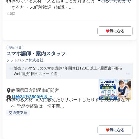
求めている人材 ・人と話すことが好きな方 ・明るい対応がで
きる方 ・未経験歓迎（知識・...
+10個
気になる
契約社員
スマホ講師・案内スタッフ
ソフトバンク株式会社
販売ノルマなしのスマホ講師⭐️年間休日123日以上✅履歴書不要＆
Web面接1回のスピード選...
静岡県田方郡函南町間宮
月給24万3500円以上
求める人材: ⭐人に教えたりサポートしたりするのが好きな方
へ 学歴や経験は一切不問...
交通費支給
気になる