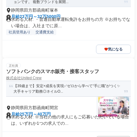
ョンです。 複数ブランドを展開...
静岡県田方郡函南町塚本
月給23万円～32万5000円
求める人材: ・普通自動車運転免許をお持ちの方 ※お持ちでな
い場合は、入社までに原...
社員登用あり
交通費支給
気になる
正社員
ソフトバンクのスマホ販売・接客スタッフ
株式会社United Crew
【39歳まで】安定×成長を実現✅ゼロから学べて“手に職”がつく✨
大手キャリア勤務◎ネイルO...
静岡県田方郡函南町間宮
月給25万円～40万円
求める人材: ※当社の他の求人にもご応募いただいている場合
は、いずれか1つの求人での...