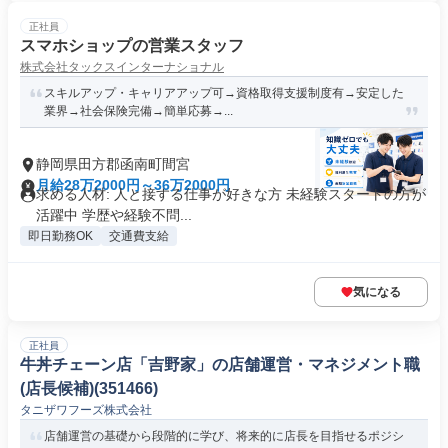
正社員
スマホショップの営業スタッフ
株式会社タックスインターナショナル
スキルアップ・キャリアアップ可→資格取得支援制度有→安定した
業界→社会保険完備→簡単応募→...
静岡県田方郡函南町間宮
月給28万2000円～36万2000円
求める人材: 人と接する仕事が好きな方 未経験スタートの方が
活躍中 学歴や経験不問...
即日勤務OK
交通費支給
気になる
正社員
牛丼チェーン店「吉野家」の店舗運営・マネジメント職
(店長候補)(351466)
タニザワフーズ株式会社
店舗運営の基礎から段階的に学び、将来的に店長を目指せるポジシ