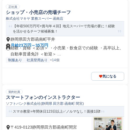
正社員
ショップ・小売店の売場チーフ
株式会社マキヤ 業務スーパー 函南店
【年収500万円可×賞与年４回】地元スーパーで売場の要に！経験
を活かせるチーフ候補募集！
静岡県田方郡函南町平井
月給23万円～35万円
経験・資格 ＜必須＞ ・小売業・飲食店での経験 ・高卒以上、
自動車普通免許 ＜歓迎＞ ...
制服あり
社員登用あり
+14個
気になる
契約社員
スマートフォンのインストラクター
ソフトバンク株式会社(静岡県 田方郡 函南町 間宮)
スマホ教室⭐年間休日123日以上✅️ノルマなし！面接1回❗️
〒419-0123静岡県田方郡函南町間宮