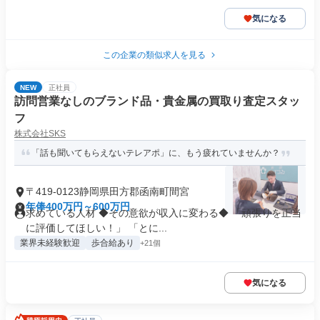
気になる
この企業の類似求人を見る
NEW
正社員
訪問営業なしのブランド品・貴金属の買取り査定スタッ
フ
株式会社SKS
「話も聞いてもらえないテレアポ」に、もう疲れていませんか？
〒419-0123静岡県田方郡函南町間宮
年俸400万円～600万円
求めている人材 ◆その意欲が収入に変わる◆ 「頑張りを正当
に評価してほしい！」 「とに...
業界未経験歓迎
歩合給あり
+21個
気になる