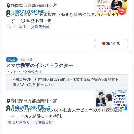
静岡県田方郡函南町間宮
月給27万1340円以上
求める人材: ⏩ 必須条件 ・特別な資格やスキルは一切不要で
す！ ⭕ 学歴不問・未...
シフト自由
交通費支給
気になる
NEW
契約社員
スマホ教室のインストラクター
ソフトバンク株式会社
⭐未経験OK！⭕年間休日123日以上×残業少なめで安心✨履歴書不
要＆Web面接1回のみ！✅
静岡県田方郡函南町間宮
月給24万3500円以上
求める人材: ＼未経験の方や社会人デビューの方も多数活躍
中！／ ★未経験OK ★特別...
社員登用あり
交通費支給