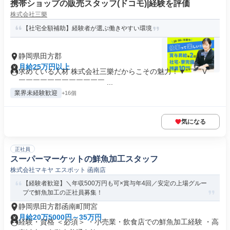
携帯ショップの販売スタッフ(ドコモ)|経験を評価
株式会社三樂
【社宅全額補助】経験者が選ぶ働きやすい環境
静岡県田方郡
月給25万円以上
求めている人材 株式会社三樂だからこその魅力！▼ ￣￣V￣
￣￣￣￣￣￣￣￣￣￣￣￣ ...
業界未経験歓迎
+16個
気になる
正社員
スーパーマーケットの鮮魚加工スタッフ
株式会社マキヤ エスポット 函南店
【経験者歓迎】＼年収500万円も可×賞与年4回／安定の上場グルー
プで鮮魚加工の正社員募集！
静岡県田方郡函南町間宮
月給20万5000円～35万円
経験・資格 ＜必須＞ ・小売業・飲食店での鮮魚加工経験 ・高