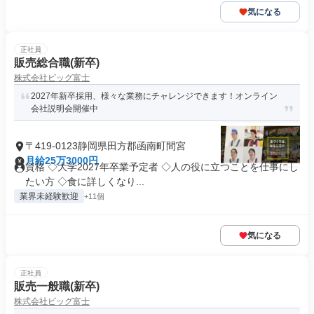
気になる
正社員
販売総合職(新卒)
株式会社ビッグ富士
2027年新卒採用、様々な業務にチャレンジできます！オンライン
会社説明会開催中
〒419-0123静岡県田方郡函南町間宮
月給25万3000円
資格 ◇大学2027年卒業予定者 ◇人の役に立つことを仕事にし
たい方 ◇食に詳しくなり...
業界未経験歓迎
+11個
気になる
正社員
販売一般職(新卒)
株式会社ビッグ富士