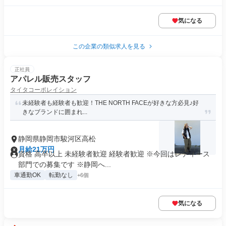
気になる
この企業の類似求人を見る
正社員
アパレル販売スタッフ
タイタコーポレイション
未経験者も経験者も歓迎！THE NORTH FACEが好きな方必見♪好
きなブランドに囲まれ...
静岡県静岡市駿河区高松
月給21万円
資格 高卒以上 未経験者歓迎 経験者歓迎 ※今回はレディース
部門での募集です ※静岡へ...
車通勤OK
転勤なし
+6個
気になる