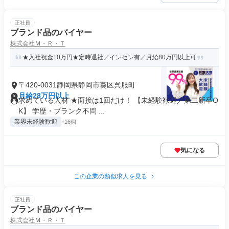
正社員
ブランド品のバイヤー
株式会社Ｍ・Ｒ・Ｔ
★入社祝金10万円★定時退社／インセン有／月給80万円以上可
〒420-0031静岡県静岡市葵区呉服町
月給28万円以上
求めている人材 ★面接は1回だけ！ 【未経験歓迎／第二新卒O
K】 学歴・ブランク不問 ...
業界未経験歓迎
+16個
気になる
この企業の類似求人を見る
正社員
ブランド品のバイヤー
株式会社Ｍ・Ｒ・Ｔ