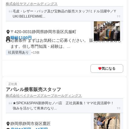
株式会社ヤマノホールディングス
毛皮・レザー・バッグ及び宝飾品の販売スタッフ/ミドル活躍中／Y
UKI BELLEFEMME...
〒420-0031静岡県静岡市葵区呉服町
時給1100円
応募条件 まずはお気軽にご応募ください。 販売経験者優遇し
ます。但し専門知識・経験は、...
社員登用あり
+13個
気になる
正社員
アパレル接客販売スタッフ
株式会社ベイクルーズグループホールディングス
★SPICK&SPAN新静岡セノバ店 正社員募集！ママ社員活躍中！
強みを活かして将来のなり...
静岡県静岡市葵区鷹匠