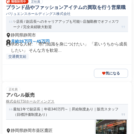
正社員
ブランド品やファッションアイテムの買取を行う営業職
バリュエンスホールディングス株式会社
✨店長 / 副店長へのキャリアアップも可能✨店舗勤務でオフィスワ
ーク / 完全未経験大歓迎
静岡県静岡市
月給26万円～45万円
求める人材: 「専門知識を身につけたい」 「若いうちから成長
したい」 そんな方を歓迎...
交通費支給
気になる
正社員
アパレル販売
株式会社TSIホールディングス
最短1年で副店長｜年収340万円～｜昇給制度あり｜販売スタッフ
（目標評価制度あり）
静岡県静岡市葵区鷹匠