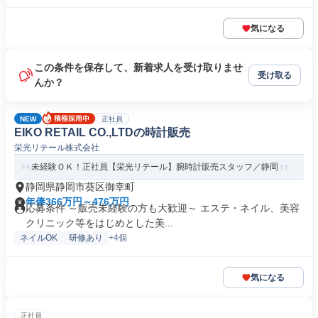
気になる
この条件を保存して、新着求人を受け取りませ
受け取る
んか？
NEW
正社員
EIKO RETAIL CO.,LTDの時計販売
栄光リテール株式会社
未経験ＯＫ！正社員【栄光リテール】腕時計販売スタッフ／静岡
静岡県静岡市葵区御幸町
年俸366万円～476万円
応募条件 ～販売未経験の方も大歓迎～ エステ・ネイル、美容
クリニック等をはじめとした美...
ネイルOK
研修あり
+4個
気になる
正社員