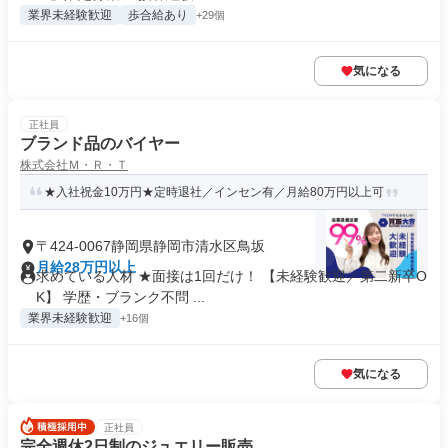
業界未経験歓迎
歩合給あり
+29個
気になる
正社員
ブランド品のバイヤー
株式会社Ｍ・Ｒ・Ｔ
★入社祝金10万円★定時退社／インセン有／月給80万円以上可
〒424-0067静岡県静岡市清水区鳥坂
月給28万円以上
求めている人材 ★面接は1回だけ！ 【未経験歓迎／第二新卒O
K】 学歴・ブランク不問 ...
業界未経験歓迎
+16個
気になる
正社員
完全週休2日制のジュエリー販売