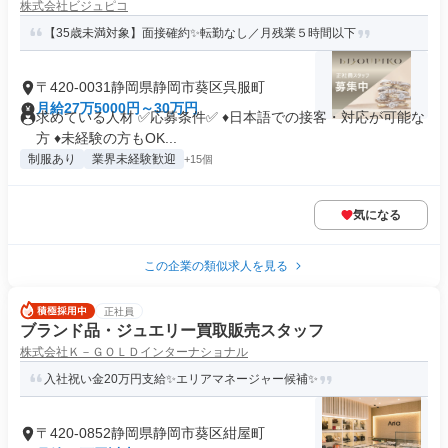
株式会社ビジュピコ
【35歳未満対象】面接確約✨転勤なし／月残業５時間以下
〒420-0031静岡県静岡市葵区呉服町
月給27万5000円～30万円
求めている人材 ✅応募条件✅ ♦︎日本語での接客・対応が可能な
方 ♦︎未経験の方もOK...
制服あり
業界未経験歓迎
+15個
気になる
この企業の類似求人を見る
正社員
ブランド品・ジュエリー買取販売スタッフ
株式会社Ｋ－ＧＯＬＤインターナショナル
入社祝い金20万円支給✨エリアマネージャー候補✨
〒420-0852静岡県静岡市葵区紺屋町