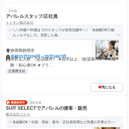
正社員
アパレルスタッフ/正社員
イトキン株式会社
＼✨20歳〜50歳までのスタッフが女性活躍中✨／「未経験OK◎個
人ノルマなし◎」充実した福...
静岡県静岡市
月給23万3334円～29万1667円
求める人材: 《必須条件》 ✬高卒以上 《歓迎条件》 ✬未経
験・初心者OK ✬ブラ...
交通費支給
気になる
契約社員
SUIT SELECTでアパレルの接客・販売
株式会社コナカ
未経験OK！社割・昇給・賞与・正社員登用など待遇の手厚さ◎