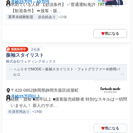
月給25万円～40万円
求めている人材 【必須条件】 ✅普通運転免許（AT限定可）
【歓迎条件】 ⏩接客・販...
業界未経験歓迎
歩合給あり
+22個
気になる
正社員
振袖スタイリスト
株式会社ウェディングボックス
＜ふりそでMODE＞振袖スタイリスト・フォトグラファー＠静岡パ
ルコ
〒420-0852静岡県静岡市葵区紺屋町
月給25万円以上
経験・資格 ■高卒以上 ■接客販売経験者 特別なスキルは一切問
いません！ 新人のサポ...
社員登用あり
+19個
気になる