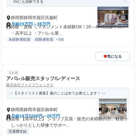
Gsにも貢献できる
静岡県静岡市葵区呉服町
月給23万円～28万円
経験・資格 ＼マネジメント未経験OK！20～40代活躍中◎／
・高卒以上 ・アパレル業...
未経験者歓迎
経験者歓迎
+3個
気になる
正社員
アパレル販売スタッフ/レディース
株式会社ファイブフォックス
【スタイリスト募集】服のことは全てお教えします！
静岡県静岡市葵区御幸町
月給18万2200円～28万円
資格 【高卒以上】 ショップ店員・販売の未経験の方、歓迎☆
しっかりとした研修でサポー...
交通費支給