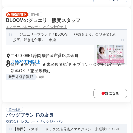
正社員
BLOOMのジュエリー販売スタッフ
エステールホールディングス株式会社
+++ジュエリーブランド「BLOOM」+++売るより、会話を楽しむ
接客。好きを仕事に、未経...
〒420-0851静岡県静岡市葵区黒金町
月給20万円以上
資格 ★高卒以上 ★未経験者歓迎 ★ブランクOK ★既卒・第二
新卒OK 「志望動機は...
業界未経験歓迎
+20個
気になる
契約社員
バッグブランドの店長
株式会社 レスポートサックジャパン
【静岡】レスポートサックの店長職／マネジメント未経験OK！SD