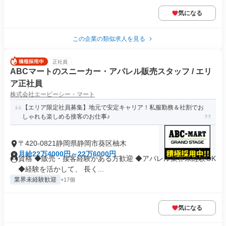
気になる
この企業の類似求人を見る
正社員
ABCマートのスニーカー・アパレル販売スタッフ / エリ
ア正社員
株式会社エービーシー・マート
【エリア限定社員募集】地元で安定キャリア！私服勤務＆社割でお
しゃれも楽しめる接客のお仕事♪
〒420-0821静岡県静岡市葵区柚木
月給22万4000円～22万6000円
資格 ◆販売・接客経験がある方歓迎 ◆アパレル業界未経験OK
◆経験を活かして、 長く...
業界未経験歓迎
+17個
気になる