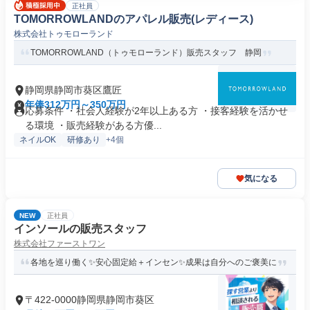
正社員
TOMORROWLANDのアパレル販売(レディース)
株式会社トゥモローランド
TOMORROWLAND（トゥモローランド）販売スタッフ 静岡
静岡県静岡市葵区鷹匠
年俸312万円～350万円
応募条件 ・社会人経験が2年以上ある方 ・接客経験を活かせ
る環境 ・販売経験がある方優...
ネイルOK
研修あり
+4個
気になる
NEW
正社員
インソールの販売スタッフ
株式会社ファーストワン
各地を巡り働く✨安心固定給＋インセン✨成果は自分へのご褒美に
〒422-0000静岡県静岡市葵区