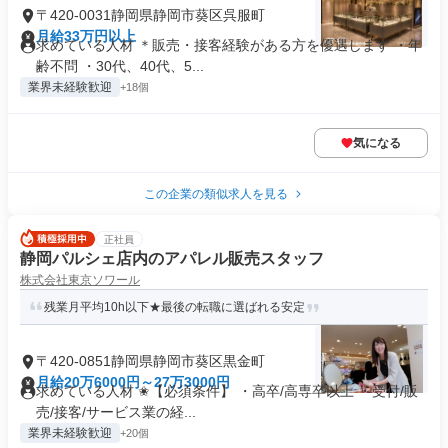
〒420-0031静岡県静岡市葵区呉服町
月給33万円以上
求めている人材 ＊販売・接客経験がある方を優遇します ・年
齢不問 ・30代、40代、5...
業界未経験歓迎
+18個
気になる
この企業の類似求人を見る
正社員
静岡パルシェ店内のアパレル販売スタッフ
株式会社東京ソワール
残業月平均10h以下★最後の転職に選ばれる安定
〒420-0851静岡県静岡市葵区黒金町
月給20万6000円～27万3000円
求めている人材 ✬【必須条件】 ・高卒/高専卒以上 ・受付/販
売/接客/サービス業の経...
業界未経験歓迎
+20個