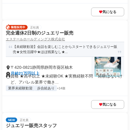
気になる
正社員
完全週休2日制のジュエリー販売
エステールホールディングス株式会社
【未経験歓迎】会話を楽しむことからスタートできるジュエリー販
売★女性活躍中★ほぼ残業なし★...
〒420-0821静岡県静岡市葵区柚木
月給21万円以上
資格 ★高卒以上 ★未経験OK ★実務経験不問 「経験はないけ
ど、アパレル業界で働き...
業界未経験歓迎
歩合給あり
+14個
気になる
NEW
正社員
ジュエリー販売スタッフ