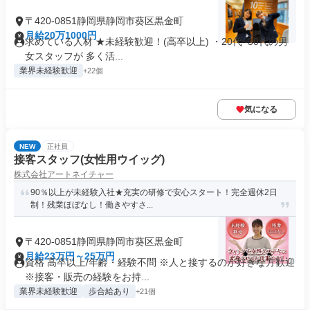
〒420-0851静岡県静岡市葵区黒金町
月給20万1000円
求めている人材 ★未経験歓迎！(高卒以上) ・20代~30代の男
女スタッフが 多く活...
業界未経験歓迎
+22個
気になる
NEW
正社員
接客スタッフ(女性用ウイッグ)
株式会社アートネイチャー
90％以上が未経験入社★充実の研修で安心スタート！完全週休2日
制！残業ほぼなし！働きやすさ...
〒420-0851静岡県静岡市葵区黒金町
月給23万円～25万円
資格 高卒以上/年齢・経験不問 ※人と接するのが好きな方歓迎
※接客・販売の経験をお持...
業界未経験歓迎
歩合給あり
+21個