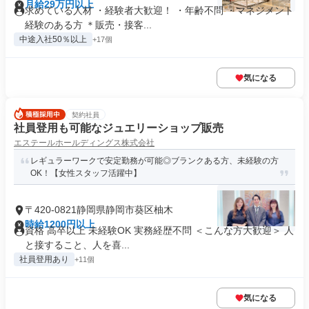
月給29万円以上
求めている人材 ・経験者大歓迎！ ・年齢不問 ・マネジメント
経験のある方 ＊販売・接客...
中途入社50％以上
+17個
気になる
契約社員
社員登用も可能なジュエリーショップ販売
エステールホールディングス株式会社
レギュラーワークで安定勤務が可能◎ブランクある方、未経験の方
OK！【女性スタッフ活躍中】
〒420-0821静岡県静岡市葵区柚木
時給1200円以上
資格 高卒以上 未経験OK 実務経歴不問 ＜こんな方大歓迎＞ 人
と接すること、人を喜...
社員登用あり
+11個
気になる