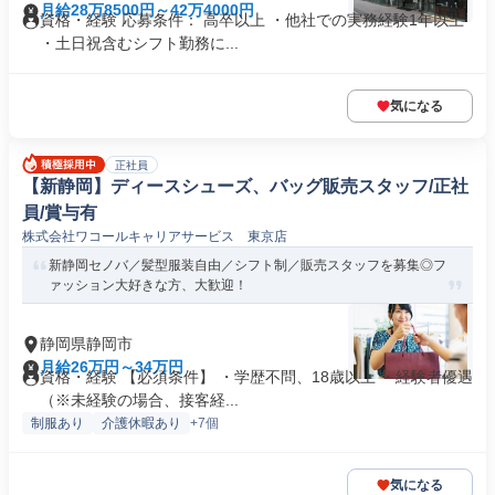
月給28万8500円～42万4000円
資格・経験 応募条件： 高卒以上 ・他社での実務経験1年以上
・土日祝含むシフト勤務に...
気になる
正社員
【新静岡】ディースシューズ、バッグ販売スタッフ/正社
員/賞与有
株式会社ワコールキャリアサービス 東京店
新静岡セノバ／髪型服装自由／シフト制／販売スタッフを募集◎フ
ァッション大好きな方、大歓迎！
静岡県静岡市
月給26万円～34万円
資格・経験 【必須条件】 ・学歴不問、18歳以上 ・経験者優遇
（※未経験の場合、接客経...
制服あり
介護休暇あり
+7個
気になる