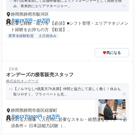
専門店事業部にて店舗研修後にエリアマネージャーとして経験を積
み、将来的にエリアマネージャー...
静岡県静岡市駿河区
月給29万円～45万円
必要な経験・能力等 【必須】■シフト管理・エリアマネジメン
ト経験をお持ちの方 【歓迎】...
業界未経験歓迎
土日祝休み
気になる
正社員
オンデーズの接客販売スタッフ
株式会社オンデーズ
【ノルマなし×残業月7h未満】仲間と協力して楽しく働く！休みも
取りやすく、プライベートも充...
静岡県静岡市葵区紺屋町
月給23万5000円～28万円
求める人物像 ＼入社時に必要なスキル・経歴はなし！／ ＜必
須条件＞ 日本語能力試験（...