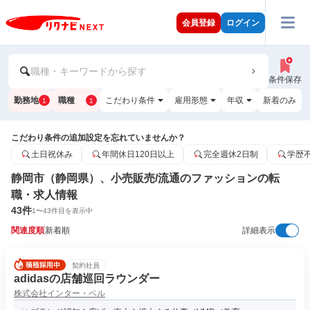
会員登録
ログイン
職種・キーワードから探す
条件保存
勤務地
職種
こだわり条件
雇用形態
年収
新着のみ
1
1
こだわり条件の追加設定を忘れていませんか？
土日祝休み
年間休日120日以上
完全週休2日制
学歴
静岡市（静岡県）、小売販売/流通のファッションの転
職・求人情報
43
件
1
〜
43
件目を表示中
関連度順
新着順
詳細表示
契約社員
adidasの店舗巡回ラウンダー
株式会社インター・ベル