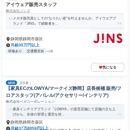
アイウェア販売スタッフ
株式会社ジンズ
メガネ販売員としての“なりたい姿”を叶えませんか。アイウエアブ
ランド『JINS』で経験者を...
静岡県静岡市葵区
月給30万円以上
研修あり
交通費支給
+1個
気になる
NEW
正社員
【家具ECのLOWYA/マークイズ静岡】店長候補 販売/フ
ロアスタッフ(アパレル/アクセサリー/インテリア)
株式会社ベガコーポレーション
家具インテリアブランド「LOWYA」の直営店舗にて店舗の立ち上
げから、全体の管理と運営を担...
静岡県静岡市葵区
月給37万8950円以上