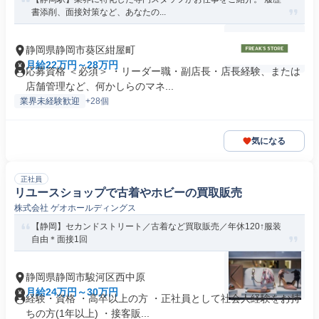
書添削、面接対策など、あなたの...
静岡県静岡市葵区紺屋町
月給22万円～28万円
応募資格 ＜必須＞ ・リーダー職・副店長・店長経験、または
店舗管理など、何かしらのマネ...
業界未経験歓迎
+28個
気になる
正社員
リユースショップで古着やホビーの買取販売
株式会社 ゲオホールディングス
【静岡】セカンドストリート／古着など買取販売／年休120↑服装
自由＊面接1回
静岡県静岡市駿河区西中原
月給24万円～30万円
経験・資格 ・高卒以上の方 ・正社員として社会人経験をお持
ちの方(1年以上) ・接客販...