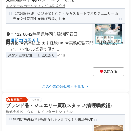
エステールホールディングス株式会社
【未経験歓迎】会話を楽しむことからスタートできるジュエリー販
売★女性活躍中★ほぼ残業なし★...
〒422-8042静岡県静岡市駿河区石田
月給21万円以上
資格 ★高卒以上 ★未経験OK ★実務経験不問 「経験はないけ
ど、アパレル業界で働き...
業界未経験歓迎
歩合給あり
+14個
気になる
この企業の類似求人を見る
正社員
ブランド品・ジュエリー買取スタッフ(管理職候補)
株式会社Ｋ－ＧＯＬＤインターナショナル
静岡伊勢丹勤務✨転勤なし✨ノルマなし✨未経験OK