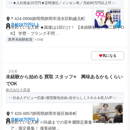
★入社祝金10万円★定時退社／インセン有／月給80万円以上可
〒424-0906静岡県静岡市清水区駒越北町
月給28万円以上
求めている人材 ★面接は1回だけ！ 【未経験歓迎／第二新卒O
K】 学歴・ブランク不問 ...
業界未経験歓迎
+16個
気になる
正社員
未経験から始める 買取 スタッフ⭐ 興味あるかもくらい
でOK
株式会社大黒屋
社会人デビュー応援⭐髪型髪色自由♪自分らしくスキル＆収入UP
〒420-0857静岡県静岡市葵区御幸町
月給28万円以上
求めている人材 ⭐35歳までの若年層限定募集！ ⭐「静岡エリ
ア」限定募集！ 接客経験...