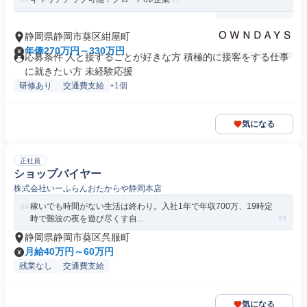
静岡県静岡市葵区紺屋町
年俸270万円～330万円
応募条件 人と接することが好きな方 積極的に接客をする仕事
に就きたい方 未経験応援
研修あり
交通費支給
+1個
気になる
正社員
ショップバイヤー
株式会社いーふらんおたからや静岡本店
稼いでも時間がない生活は終わり。入社1年で年収700万、19時定
時で難波の夜を遊び尽くす自...
静岡県静岡市葵区呉服町
月給40万円～60万円
残業なし
交通費支給
気になる