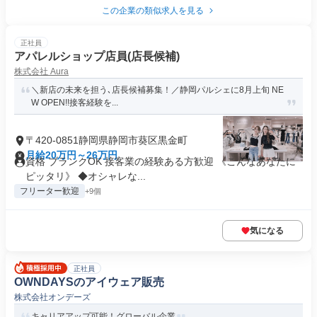
この企業の類似求人を見る
正社員
アパレルショップ店員(店長候補)
株式会社 Aura
＼新店の未来を担う､店長候補募集！／静岡パルシェに8月上旬 NE
W OPEN!!接客経験を...
〒420-0851静岡県静岡市葵区黒金町
月給20万円～26万円
資格 ブランクOK 接客業の経験ある方歓迎 《こんなあなたに
ピッタリ》 ◆オシャレな...
フリーター歓迎
+9個
気になる
正社員
OWNDAYSのアイウェア販売
株式会社オンデーズ
キャリアアップ可能！グローバル企業