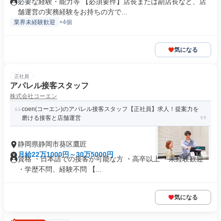
必要な経験・能力等 【必須要件】店長または副店長など、店
舗運営の実務経験をお持ちの方で...
業界未経験歓迎
+4個
気になる
正社員
アパレル接客スタッフ
株式会社コーエン
coen(コーエン)のアパレル接客スタッフ【正社員】求人！提案力を
磨ける接客と店舗運営
静岡県静岡市葵区鷹匠
月給22万1000円～30万5000円
資格 ・日本語での接客が可能な方 ・高卒以上 ・未経験歓迎
・学歴不問、経験不問 【...
気になる