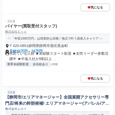
気になる
正社員
バイヤー(買取受付スタッフ)
株式会社Ｅｖｏ
「年収1000万円」は現実的な目標／地元で叶う高収入キャリア
〒420-0851静岡県静岡市葵区黒金町
月給30万円～70万円
求めている人材 ★未経験スタート歓迎 ★女性リーダー多数活
躍中 ★中途入社が9割以上 ...
業界未経験歓迎
歩合給あり
+28個
気になる
正社員
【静岡市/エリアマネージャー】全国展開アクセサリー専
門店/将来の幹部候補! エリアマネージャー(アパレル/アク
株式会社ムカイ
セサリー/インテリア)