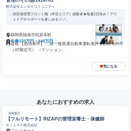
管理のその他/1414761
株式会社エンゼルコミュニティ
別荘地管理フロント職（伊豆エリア）経験者★毎週2日休み！アウ
トドアやスポーツを楽しめるリゾ...
静岡県熱海市田原本町
年俸370万円～440万円
資格 【必須条件】 〇第一種普通自動車運転免許をお持ちの方
（AT限定可） （マンション...
気になる
あなたにおすすめの求人
業務委託
【フルリモート】RIZAPの管理栄養士・保健師
ＲＩＺＡＰ株式会社
フルリモート