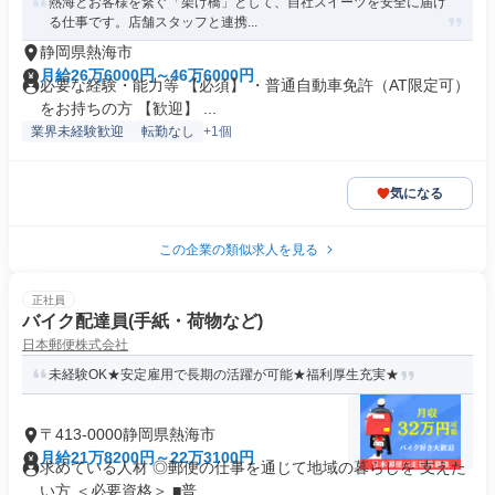
熱海とお客様を繋ぐ「架け橋」として、自社スイーツを安全に届け
る仕事です。店舗スタッフと連携...
静岡県熱海市
月給26万6000円～46万6000円
必要な経験・能力等 【必須】 ・普通自動車免許（AT限定可）
をお持ちの方 【歓迎】 ...
業界未経験歓迎
転勤なし
+1個
気になる
この企業の類似求人を見る
正社員
バイク配達員(手紙・荷物など)
日本郵便株式会社
未経験OK★安定雇用で長期の活躍が可能★福利厚生充実★
〒413-0000静岡県熱海市
月給21万8200円～22万3100円
求めている人材 ◎郵便の仕事を通じて地域の暮らしを 支えた
い方 ＜必要資格＞ ■普...