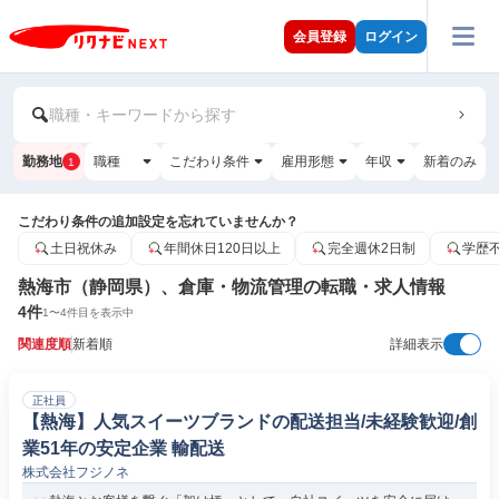
会員登録
ログイン
職種・キーワードから探す
勤務地
職種
こだわり条件
雇用形態
年収
新着のみ
1
こだわり条件の追加設定を忘れていませんか？
土日祝休み
年間休日120日以上
完全週休2日制
学歴
熱海市（静岡県）、倉庫・物流管理の転職・求人情報
4
件
1
〜
4
件目を表示中
関連度順
新着順
詳細表示
正社員
【熱海】人気スイーツブランドの配送担当/未経験歓迎/創
業51年の安定企業 輸配送
株式会社フジノネ