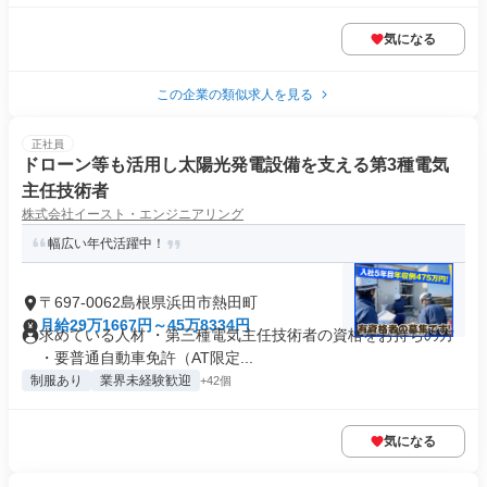
気になる
この企業の類似求人を見る
正社員
ドローン等も活用し太陽光発電設備を支える第3種電気
主任技術者
株式会社イースト・エンジニアリング
幅広い年代活躍中！
〒697-0062島根県浜田市熱田町
月給29万1667円～45万8334円
求めている人材 ・第三種電気主任技術者の資格をお持ちの方
・要普通自動車免許（AT限定...
制服あり
業界未経験歓迎
+42個
気になる