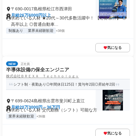
〒690-0017島根県松江市西津田
月給26万6000円以上
求めている人材 ★20代～30代多数活躍中！ 【応募条件】 ◎
高卒以上 ◎普通自動車...
制服あり
業界未経験歓迎
+38個
気になる
NEW
正社員
半導体設備の保全エンジニア
株式会社ＢＲＥＸＡ Ｔｅｃｈｎｏｌｏｇｙ
シフト制・夜勤あり◎年間休日125日！賞与年2回◎昇給年2回
〒699-0624島根県出雲市斐川町上直江
月給20万3000円～36万円
求めている人材 交代勤務（シフト）可能な方
業界未経験歓迎
+36個
気になる