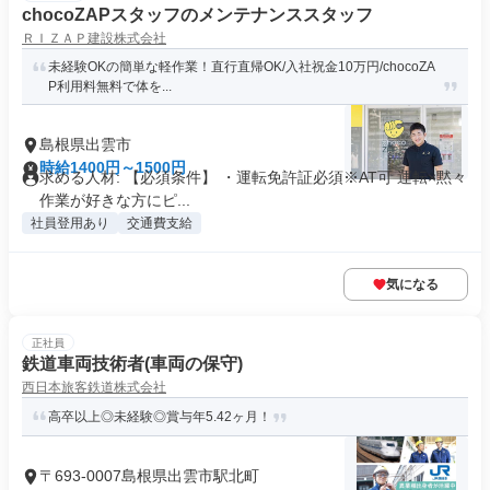
chocoZAPスタッフのメンテナンススタッフ
ＲＩＺＡＰ建設株式会社
未経験OKの簡単な軽作業！直行直帰OK/入社祝金10万円/chocoZA
P利用料無料で体を...
島根県出雲市
時給1400円～1500円
求める人材: 【必須条件】 ・運転免許証必須※AT可 運転×黙々
作業が好きな方にピ...
社員登用あり
交通費支給
気になる
正社員
鉄道車両技術者(車両の保守)
西日本旅客鉄道株式会社
高卒以上◎未経験◎賞与年5.42ヶ月！
〒693-0007島根県出雲市駅北町