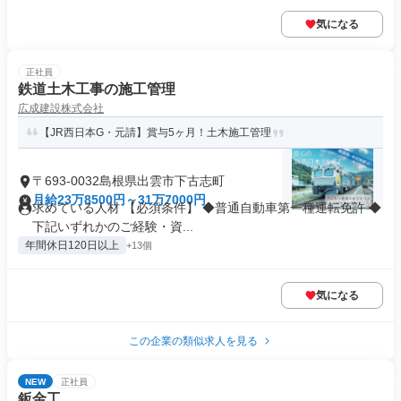
気になる
正社員
鉄道土木工事の施工管理
広成建設株式会社
【JR西日本G・元請】賞与5ヶ月！土木施工管理
〒693-0032島根県出雲市下古志町
月給23万8500円～31万7000円
求めている人材 【必須条件】 ◆普通自動車第一種運転免許 ◆
下記いずれかのご経験・資...
年間休日120日以上
+13個
気になる
この企業の類似求人を見る
NEW
正社員
鈑金工