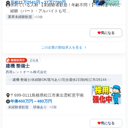
月給21万2541円～37万7790円
求めている人材 【未経験者歓迎！年齢不問！】 これまでのご
経験（パート・アルバイトも可...
業界未経験歓迎
+13個
気になる
この企業の類似求人を見る
正社員
建機 整備士
西尾レントオール株式会社
建機 整備士/未経験OK/賞与あり/完全週休2日制/松江市/26144
〒699-0111島根県松江市東出雲町意宇南
年俸400万円～480万円
未経験者歓迎
研修あり
+2個
気になる