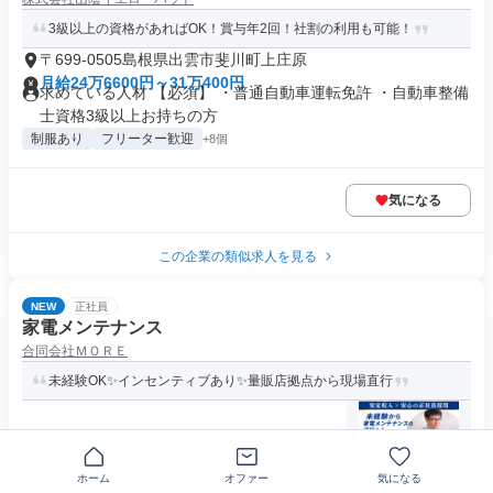
3級以上の資格があればOK！賞与年2回！社割の利用も可能！
〒699-0505島根県出雲市斐川町上庄原
月給24万6600円～31万400円
求めている人材 【必須】 ・普通自動車運転免許 ・自動車整備
士資格3級以上お持ちの方
制服あり
フリーター歓迎
+8個
気になる
この企業の類似求人を見る
NEW
正社員
家電メンテナンス
合同会社ＭＯＲＥ
未経験OK✨インセンティブあり✨量販店拠点から現場直行
〒693-0004島根県出雲市渡橋町
月給27万円以上
求めている人材 ╒━━━━━━━━━━━━━━━╗ ⭐フリー
ホーム
オファー
気になる