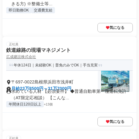
きる方) ※整備士等...
即日勤務OK
交通費支給
気になる
正社員
鉄道線路の現場マネジメント
広成建設株式会社
年休124日｜未経験OK｜普免のみでOK｜手当充実
〒697-0022島根県浜田市浅井町
月給23万8500円～31万7000円
求めている人材 【必須要件】 ◆普通自動車第一種運転免許
（AT限定応相談） 【こんな...
年間休日120日以上
+13個
気になる
正社員