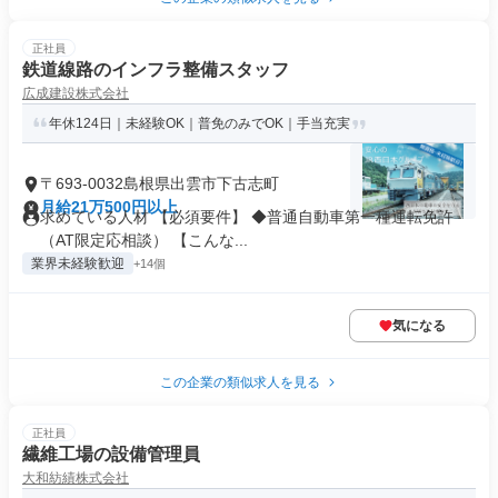
正社員
鉄道線路のインフラ整備スタッフ
広成建設株式会社
年休124日｜未経験OK｜普免のみでOK｜手当充実
〒693-0032島根県出雲市下古志町
月給21万500円以上
求めている人材 【必須要件】 ◆普通自動車第一種運転免許
（AT限定応相談） 【こんな...
業界未経験歓迎
+14個
気になる
この企業の類似求人を見る
正社員
繊維工場の設備管理員
大和紡績株式会社