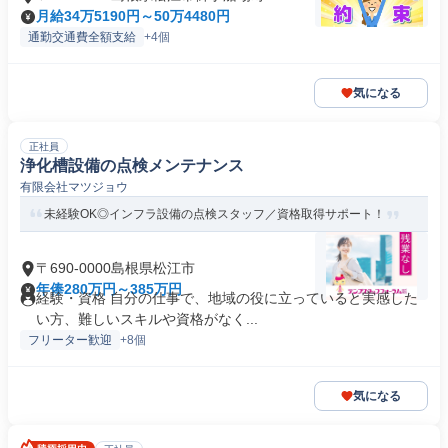
月給34万5190円～50万4480円
通勤交通費全額支給
+4個
気になる
正社員
浄化槽設備の点検メンテナンス
有限会社マツジョウ
未経験OK◎インフラ設備の点検スタッフ／資格取得サポート！
〒690-0000島根県松江市
年俸280万円～385万円
経験・資格 自分の仕事で、地域の役に立っていると実感した
い方、難しいスキルや資格がなく...
フリーター歓迎
+8個
気になる