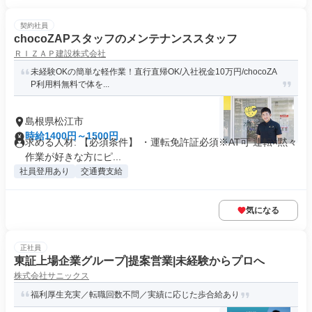
契約社員
chocoZAPスタッフのメンテナンススタッフ
ＲＩＺＡＰ建設株式会社
未経験OKの簡単な軽作業！直行直帰OK/入社祝金10万円/chocoZA
P利用料無料で体を...
島根県松江市
時給1400円～1500円
求める人材: 【必須条件】 ・運転免許証必須※AT可 運転×黙々
作業が好きな方にピ...
社員登用あり
交通費支給
気になる
正社員
東証上場企業グループ|提案営業|未経験からプロへ
株式会社サニックス
福利厚生充実／転職回数不問／実績に応じた歩合給あり