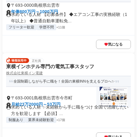
〒693-0000島根県出雲市
年俸800万円～1000万円
求めている人材 【応募条件】 ◆エアコン工事の実務経験（1
年以上） ◆普通自動車運転免...
フリーター歓迎
学歴不問
+11個
気になる
正社員
東横インホテル専門の電気工事スタッフ
株式会社東横イン電建
全国制覇しながら手に職を！全国の東横INNを支えるプロへ✨
〒693-0001島根県出雲市今市町
月給23万2000円～53万円
求めている人材 ✨未経験から手に職をつけ 全国で活躍したい
方を歓迎します 【必須】...
制服あり
業界未経験歓迎
+17個