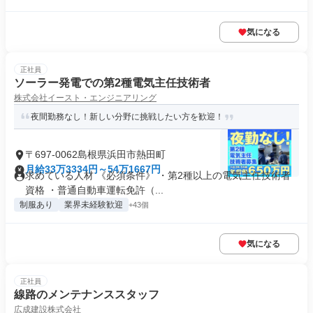
気になる
正社員
ソーラー発電での第2種電気主任技術者
株式会社イースト・エンジニアリング
夜間勤務なし！新しい分野に挑戦したい方を歓迎！
〒697-0062島根県浜田市熱田町
月給33万3334円～54万1667円
求めている人材 《必須条件》 ・第2種以上の電気主任技術者
資格 ・普通自動車運転免許（...
制服あり
業界未経験歓迎
+43個
気になる
正社員
線路のメンテナンススタッフ
広成建設株式会社