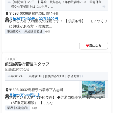
【年間休日120日！】昇給・賞与あり！年休取得率73％！◎育休取
得や住宅補助をはじめ手厚い...
〒698-0036島根県益田市須子町
月給20万2400円～22万4900円
求める人材 人物重視の採用です！ 【必須条件】 ・モノづくり
に興味がある方 ・改善意...
車通勤OK
未経験者歓迎
+9個
気になる
正社員
鉄道線路の管理スタッフ
広成建設株式会社
年休124日｜未経験OK｜普免のみでOK｜手当充実
〒693-0032島根県出雲市下古志町
月給21万500円以上
求めている人材 【必須要件】 ◆普通自動車第一種運転免許
（AT限定応相談） 【こんな...
業界未経験歓迎
+14個