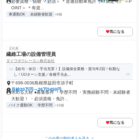
必要資格・経験 ＜必須＞ ＊普通自動車免許（AT限定可） ＜P
OINT＞ ＊有資...
車通勤OK
未経験者歓迎
+8個
気になる
正社員
繊維工場の設備管理員
ダイワボウレーヨン株式会社
【給与・休日・手当充実！】設備保全業務・賞与年2回！転勤な
し！UIJターン支援／各種手当あ...
〒698-0036島根県益田市須子町
月給20万円～26万5450円
求める人材 ●募集条件 ・学歴不問 ・実務経験不問・未経験者
大歓迎！ ・必須資格・免許...
バイク通勤OK
学歴不問
+15個
気になる
この企業の類似求人を見る