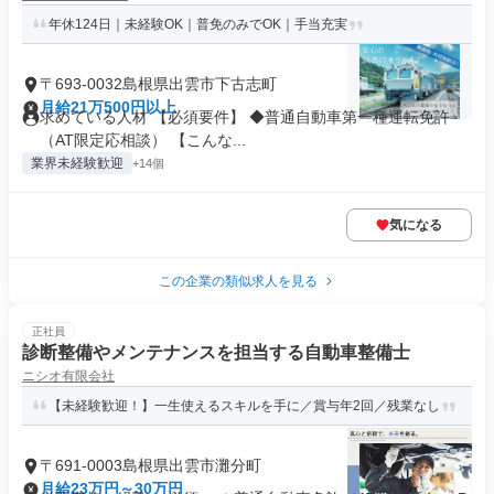
年休124日｜未経験OK｜普免のみでOK｜手当充実
〒693-0032島根県出雲市下古志町
月給21万500円以上
求めている人材 【必須要件】 ◆普通自動車第一種運転免許
（AT限定応相談） 【こんな...
業界未経験歓迎
+14個
気になる
この企業の類似求人を見る
正社員
診断整備やメンテナンスを担当する自動車整備士
ニシオ有限会社
【未経験歓迎！】一生使えるスキルを手に／賞与年2回／残業なし
〒691-0003島根県出雲市灘分町
月給23万円～30万円