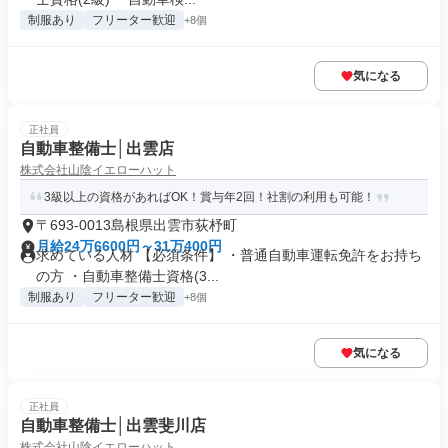
制服あり
フリーター歓迎
+8個
気になる
正社員
自動車整備士│出雲店
株式会社山陰イエローハット
3級以上の資格があればOK！賞与年2回！社割の利用も可能！
〒693-0013島根県出雲市荻杼町
月給24万6600円～31万400円
求めている人材 【必須条件】 ・普通自動車運転免許をお持ち
の方 ・自動車整備士資格(3...
制服あり
フリーター歓迎
+8個
気になる
正社員
自動車整備士│出雲斐川店
株式会社山陰イエローハット