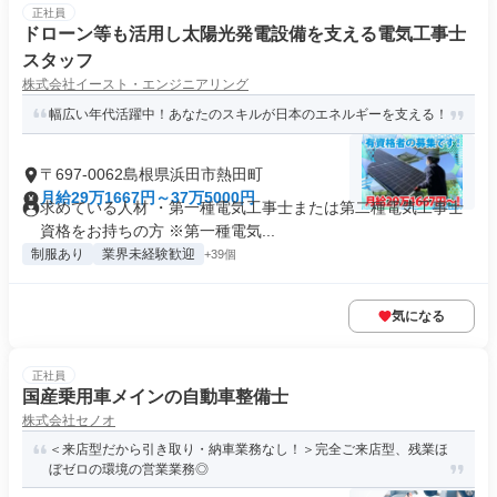
正社員
ドローン等も活用し太陽光発電設備を支える電気工事士
スタッフ
株式会社イースト・エンジニアリング
幅広い年代活躍中！あなたのスキルが日本のエネルギーを支える！
〒697-0062島根県浜田市熱田町
月給29万1667円～37万5000円
求めている人材 ・第一種電気工事士または第二種電気工事士
資格をお持ちの方 ※第一種電気...
制服あり
業界未経験歓迎
+39個
気になる
正社員
国産乗用車メインの自動車整備士
株式会社セノオ
＜来店型だから引き取り・納車業務なし！＞完全ご来店型、残業ほ
ぼゼロの環境の営業業務◎