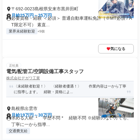
〒692-0023島根県安来市黒井田町
月給25万円～35万円
必要資格・経験 ＜必須＞ 普通自動車運転免許（※MT必須 / A
T限定不可） 素直...
業界未経験歓迎
+9個
気になる
正社員
電気/配管工/空調設備工事スタッフ
株式会社デガワ工業
〈未経験者歓迎！〉 〈経験者優遇！〉 作業内容は一から丁寧
に指導します。 経験・資格によ...
島根県出雲市
月給19万円～30万円
求める人材: * 学歴不問 * 経験不問 ※経験のない方でも、
丁寧に一から指導...
交通費支給