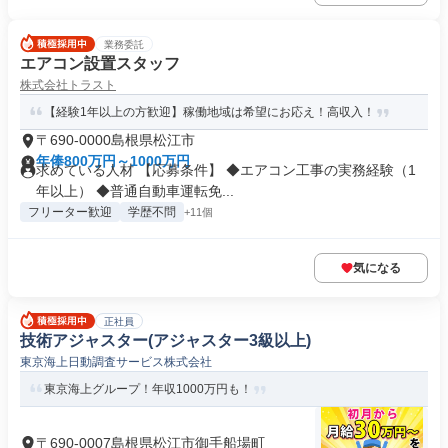
業務委託
エアコン設置スタッフ
株式会社トラスト
【経験1年以上の方歓迎】稼働地域は希望にお応え！高収入！
〒690-0000島根県松江市
年俸800万円～1000万円
求めている人材 【応募条件】 ◆エアコン工事の実務経験（1
年以上） ◆普通自動車運転免...
フリーター歓迎
学歴不問
+11個
気になる
正社員
技術アジャスター(アジャスター3級以上)
東京海上日動調査サービス株式会社
東京海上グループ！年収1000万円も！
〒690-0007島根県松江市御手船場町