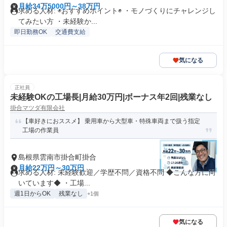
月給34万5000円～38万円
求める人材: ◉おすすめポイント◉ ・モノづくりにチャレンジし
てみたい方 ・未経験か...
即日勤務OK
交通費支給
気になる
正社員
未経験OKの工場長|月給30万円|ボーナス年2回|残業なし
掛合マツダ有限会社
【車好きにおススメ】 乗用車から大型車・特殊車両まで扱う指定
工場の作業員
島根県雲南市掛合町掛合
月給22万円～30万円
求める人材: 未経験歓迎／学歴不問／資格不問 ◆こんな方に向
いています◆ ・工場...
週1日からOK
残業なし
+1個
気になる