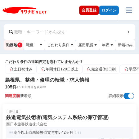
会員登録
ログイン
職種・キーワードから探す
勤務地
職種
こだわり条件
雇用形態
年収
新着のみ
1
こだわり条件の追加設定を忘れていませんか？
土日祝休み
年間休日120日以上
完全週休2日制
学歴
島根県、整備・修理の転職・求人情報
105
件
1
〜
100
件目を表示中
関連度順
新着順
詳細表示
正社員
鉄道電気技術者(電気システム系統の保守管理)
西日本旅客鉄道株式会社
高卒以上◎未経験◎賞与年5.42ヶ月！