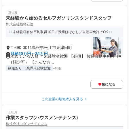
正社員
未経験から始めるセルフガソリンスタンドスタッフ
株式会社福島石油
未経験◎有休平均取得10日／残業ほぼなし／自動車免許でOK
〒690-0011島根県松江市東津田町
月給20万円～24万円
求めている人材 ＊未経験者歓迎 【必須】 普通自動車免許（A
T限定可） 【こんな方...
制服あり
業界未経験歓迎
+18個
気になる
この企業の類似求人を見る
正社員
作業スタッフ(ハウスメンテナンス)
株式会社コダマサイエンス