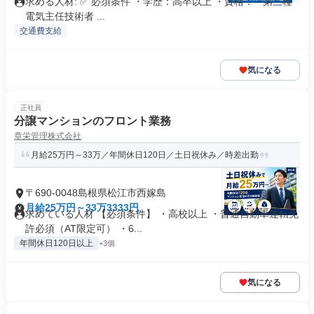
求める人材: ✅ 必須条件 ・学歴：高卒以上 ・資格： - 第三種
電気主任技術者 ...
交通費支給
気になる
正社員
分譲マンションのフロント業務
章栄管理株式会社
月給25万円～33万／年間休日120日／土日祝休み／時差出勤
〒690-0048島根県松江市西嫁島
月給25万円～33万3333円
求めている人材 【必須条件】 ・高校以上 ・普通自動車運転免
許必須（AT限定可） ・6...
年間休日120日以上
+3個
気になる