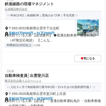
鉄道線路の現場マネジメント
広成建設株式会社
年休124日｜未経験OK｜普免のみでOK｜手当充実
〒693-0032島根県出雲市下古志町
月給23万8500円～31万7000円
求めている人材 【必須要件】 ◆普通自動車第一種運転免許
（AT限定応相談） 【こんな...
年間休日120日以上
+13個
気になる
正社員
自動車検査員│出雲斐川店
株式会社山陰イエローハット
入社３ヶ月で有給取得◎賞与年2回！15％引きの社割利用可能！
〒699-0505島根県出雲市斐川町上庄原
月給28万6600円～38万600円
求めている人材 【必須】 ・普通自動車運転免許 ・自動車整備
士資格(2級) ・自動車検...