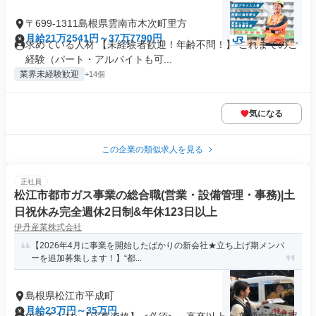
〒699-1311島根県雲南市木次町里方
月給21万2541円～37万7790円
求めている人材 【未経験者歓迎！年齢不問！】 これまでのご
経験（パート・アルバイトも可...
業界未経験歓迎
+14個
気になる
この企業の類似求人を見る
正社員
松江市都市ガス事業の総合職(営業・設備管理・事務)|土
日祝休み完全週休2日制&年休123日以上
伊丹産業株式会社
【2026年4月に事業を開始したばかりの新会社★立ち上げ期メンバ
ーを追加募集します！】“都...
島根県松江市平成町
月給23万円～35万円