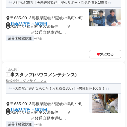
入社祝金30万！★未経験歓迎！安心サポート◎男性育休100％
〒685-0013島根県隠岐郡隠岐の島町中町
月給23万円～30万円
求めている人材 ❃必須条件 ￣￣V￣￣￣￣￣￣￣￣￣￣￣￣
￣￣￣￣￣ ✅普通自動車運転...
業界未経験歓迎
+27個
気になる
正社員
工事スタッフ(ハウスメンテナンス)
株式会社コダマサイエンス
⭐大自然が好きなあなた！入社祝金30万！⭐男性育休100％！
〒685-0013島根県隠岐郡隠岐の島町中町
月給23万円～30万円
求めている人材 ❃必須条件 ￣￣V￣￣￣￣￣￣￣￣￣￣￣￣
￣￣￣￣￣ ✅普通自動車運転...
業界未経験歓迎
+26個