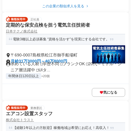
この企業の類似求人を見る
正社員
定期的な保安点検を担う電気主任技術者
日本テクノ株式会社
電験3種以上必須募集 “資格を活かす”を現実にする会社です。
〒690-0007島根県松江市御手船場町
月給31万3000円～40万8000円
求めている人材 □学歴不問 □ブランクOK □20代～ミドル・シ
ニア層活躍中 □UIタ...
年間休日120日以上
+20個
気になる
業務委託
エアコン設置スタッフ
株式会社トラスト
【経験1年以上の方歓迎】稼働地域は希望にお応え！高収入！