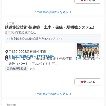
気になる
この企業の類似求人を見る
正社員
鉄道施設技術者(建築・土木・保線・駅機械システム)
西日本旅客鉄道株式会社
高卒以上◎未経験◎賞与年5.42ヶ月！
〒690-0003島根県松江市
月給21万2541円～37万7790円
求めている人材 【未経験者歓迎！年齢不問！】 これまでのご
経験（パート・アルバイトも可...
業界未経験歓迎
+14個
気になる
この企業の類似求人を見る
契約社員