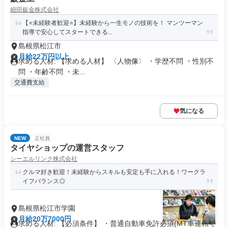
細田鈑金株式会社
【⭐未経験者歓迎⭐】未経験から一生モノの技術を！ マンツーマン
指導で安心してスタートできる...
島根県松江市
月給22万円以上
求める人材: 【求める人材】 〈人物像〉 ・学歴不問 ・性別不
問 ・年齢不問 ・未...
交通費支給
気になる
NEW
正社員
タイヤショップの運営スタッフ
シーエルリンク株式会社
クルマ好き歓迎！未経験からスキルも安定も手に入れる！ワークラ
イフバランス◎
島根県松江市学園
月給20万7000円
求める人材: 【必須条件】 ・普通自動車免許必須(MT車運転で