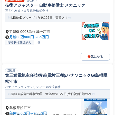
正社員
技術アジャスター 自動車整備士 メカニック
三井住友海上火災保険株式会社
MS&ADグループ！年休125日で高収入！
〒690-0003島根県松江市
月給30万900円～35万円
資格取得支援あり
+8個
気になる
正社員
第三種電気主任技術者(電験三種)/パナソニックG/島根県
松江市
パナソニックファシリティーズ株式会社
建物や設備の維持管理・保全/年休127日(土日祝)/日勤のみ
島根県松江市
年俸380万円～700万円