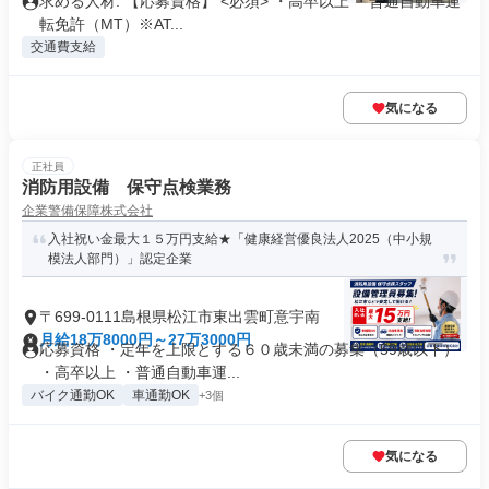
求める人材: 【応募資格】 <必須> ・高卒以上 ・普通自動車運
転免許（MT）※AT...
交通費支給
気になる
正社員
消防用設備 保守点検業務
企業警備保障株式会社
入社祝い金最大１５万円支給★「健康経営優良法人2025（中小規
模法人部門）」認定企業
〒699-0111島根県松江市東出雲町意宇南
月給18万8000円～27万3000円
応募資格 ・定年を上限とする６０歳未満の募集（59歳以下）
・高卒以上 ・普通自動車運...
バイク通勤OK
車通勤OK
+3個
気になる