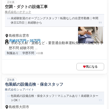
正社員
空調・ダクトの設備工事
株式会社ハナテック
未経験歓迎のオープニングスタッフ！転勤なしの出雲市勤務｜年間
休日125日｜未経験から
島根県出雲市
月給25万円～35万円
- 求める人材・資格など - 要普通自動車運転免許(AT限定可) 学
歴不問 経験不問 ...
制服あり
学歴不問
+11個
気になる
正社員
包装紙の設備点検・保全スタッフ
株式会社シェアバイト
包装紙の設備点検・保全スタッフ！マニュアルあり！未経験スター
トOK！
島根県大田市