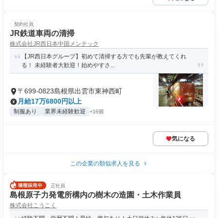
契約社員
JR鉄道車両の清掃
株式会社JR西日本中国メンテック
【JR西日本グループ】初めて清掃する方でも先輩が教えてくれ
る！ 未経験者大歓迎！始めやすさ...
〒699-0823島根県出雲市東神西町
月給17万6800円以上
制服あり
業界未経験歓迎
+16個
気になる
この企業の類似求人を見る
正社員
島根原子力発電所構内の樹木の造園・土木作業員
株式会社こうこく