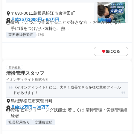
〒690-0011島根県松江市東津田町
月給25万3000円～60万円
資格 ・こつこつ作業することが好きな方 ・お車が好きな方 ・
手に職をつけたい気持ち、熱...
業界未経験歓迎
+17個
気になる
契約社員
清掃管理スタッフ
イオンディライト株式会社
《イオンディライト》には、大きく成長できる多様な業務フィール
ドがあります！
島根県松江市東朝日町
月給22万円～30万円
資格 ビルクリーニング技能士 若しくは 清掃管理・労務管理経
験者
社員登用あり
交通費支給