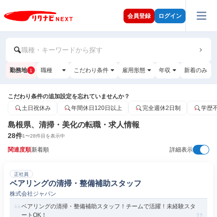
会員登録
ログイン
職種・キーワードから探す
勤務地
職種
こだわり条件
雇用形態
年収
新着のみ
1
こだわり条件の追加設定を忘れていませんか？
土日祝休み
年間休日120日以上
完全週休2日制
学歴
島根県、清掃・美化の転職・求人情報
28
件
1
〜
28
件目を表示中
関連度順
新着順
詳細表示
正社員
ベアリングの清掃・整備補助スタッフ
株式会社ジャパン
ベアリングの清掃・整備補助スタッフ！チームで活躍！未経験スタ
ートOK！