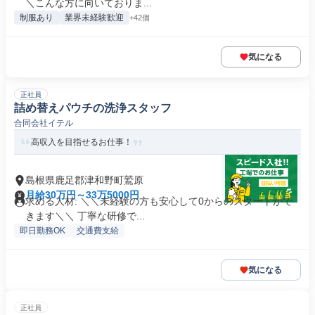
＼こんな方に向いておりま...
制服あり
業界未経験歓迎
+42個
気になる
正社員
詰め替えパウチの洗浄スタッフ
合同会社イテル
高収入を目指せるお仕事！
島根県鹿足郡津和野町鷲原
月給30万円～33万5000円
求める人材: ＼＼未経験の方も安心して0からのスタートがで
きます＼＼ 丁寧な研修で...
即日勤務OK
交通費支給
気になる
正社員