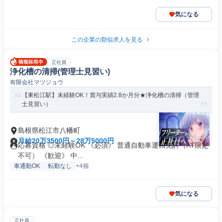
気になる
この企業の類似求人を見る
正社員
浄化槽の清掃(管理士見習い)
有限会社マツジョウ
【東松江駅】未経験OK！賞与実績2.8か月分★浄化槽の清掃（管理
士見習い）
島根県松江市八幡町
月給20万3500円～28万5000円
応募資格 ◎未経験OK 《必須》 普通自動車運転免許（AT限定
不可） 《歓迎》 中...
車通勤OK
転勤なし
+4個
気になる
正社員