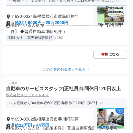
経験不問・学歴不問！昇給・賞与あり！土日祝休み✨年休125日
〒690-0324島根県松江市鹿島町片句
月給22万9000円～29万2000円
求めている人材 ✼ ┈┈┈┈┈┈┈┈┈┈┈┈┈✼ 【必須条
件】 ◆普通自動車運転免許（...
制服あり
業界未経験歓迎
+22個
気になる
この企業の類似求人を見る
正社員
自動車のサービススタッフ|正社員|年間休日120日以上
株式会社スリーエスＡ＆Ｃ
未経験から3年目年収600万円/年間休日120日【027】
〒699-0502島根県出雲市斐川町荘原
月給22万円～44万円
求めている人材 【必須条件】 普通自動車免許（AT限定可）