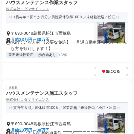
ハウスメンテナンス作業スタッフ
株式会社コダマサイエンス
⭐賞与年３回５か月分／男性育休取得100％／未経験歓迎／松江
〒690-0048島根県松江市西嫁島
月給23万円～30万円
求めている人材 【必要な免許】 ・普通自動車運転免許 【こん
な方を歓迎します！】 ・...
業界未経験歓迎
歩合給あり
+22個
気になる
正社員
ハウスメンテナンス施工スタッフ
株式会社コダマサイエンス
賞与年３回／育休取得100％／残業皆無／未経験◎／松江・出雲
〒690-0048島根県松江市西嫁島
月給23万円～30万円
求めている人材 ❃必須条件 ￣￣V￣￣￣￣￣￣￣￣￣￣￣￣