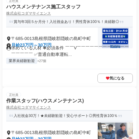
正社員
ハウスメンテナンス施工スタッフ
株式会社コダマサイエンス
賞与年3回５か月分！入社祝金あり！男性育休100％！未経験◎
〒685-0013島根県隠岐郡隠岐の島町中町
月給23万円～30万円
求めている人材 ❃必須条件 ￣￣V￣￣￣￣￣￣￣￣￣￣￣￣
￣￣￣￣￣ ✅普通自動車運転...
業界未経験歓迎
+27個
気になる
正社員
作業スタッフ(ハウスメンテナンス)
株式会社コダマサイエンス
入社祝金30万！★未経験歓迎！安心サポート◎男性育休100％
〒685-0013島根県隠岐郡隠岐の島町中町