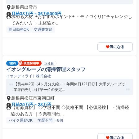
島根県出雲市
月給33万円～36万5000円
求める人材: ◉おすすめポイント◉ ・モノづくりにチャレンジし
てみたい方 ・未経験か...
即日勤務OK
交通費支給
気になる
NEW
正社員
イオングループの清掃管理スタッフ
イオンディライト株式会社
【賞与年2回（4ヶ月分支給）・年間休日121日◎】大手グループで
業界内売り上げ第一位の安定...
島根県松江市東朝日町
月給20万円～28万円
【応募資格】 ◇学歴不問 ◇資格不問 【必須経験】 ・清掃経
験のある方 ｜※業種問わ...
バイク通勤OK
学歴不問
+8個
気になる