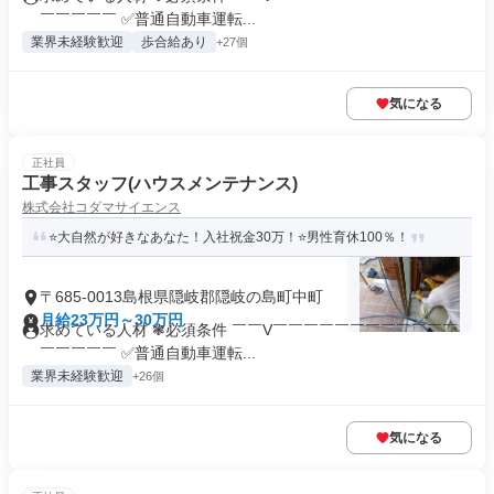
￣￣￣￣￣ ✅普通自動車運転...
業界未経験歓迎
歩合給あり
+27個
気になる
正社員
工事スタッフ(ハウスメンテナンス)
株式会社コダマサイエンス
⭐大自然が好きなあなた！入社祝金30万！⭐男性育休100％！
〒685-0013島根県隠岐郡隠岐の島町中町
月給23万円～30万円
求めている人材 ❃必須条件 ￣￣V￣￣￣￣￣￣￣￣￣￣￣￣
￣￣￣￣￣ ✅普通自動車運転...
業界未経験歓迎
+26個
気になる