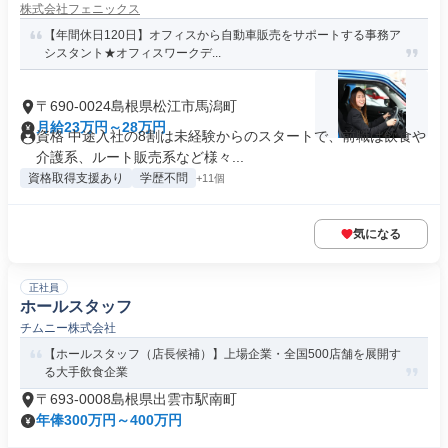
株式会社フェニックス
【年間休日120日】オフィスから自動車販売をサポートする事務ア
シスタント★オフィスワークデ...
〒690-0024島根県松江市馬潟町
月給23万円～28万円
資格 中途入社の8割は未経験からのスタートで、前職は飲食や
介護系、ルート販売系など様々...
資格取得支援あり
学歴不問
+11個
気になる
正社員
ホールスタッフ
チムニー株式会社
【ホールスタッフ（店長候補）】上場企業・全国500店舗を展開す
る大手飲食企業
〒693-0008島根県出雲市駅南町
年俸300万円～400万円