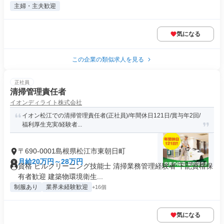
主婦・主夫歓迎
気になる
この企業の類似求人を見る
正社員
清掃管理責任者
イオンディライト株式会社
イオン松江での清掃管理責任者(正社員)/年間休日121日/賞与年2回/
福利厚生充実/経験者...
〒690-0001島根県松江市東朝日町
月給20万円～28万円
資格 ビルクリーニング技能士 清掃業務管理経験者 下記資格保
有者歓迎 建築物環境衛生...
制服あり
業界未経験歓迎
+16個
気になる