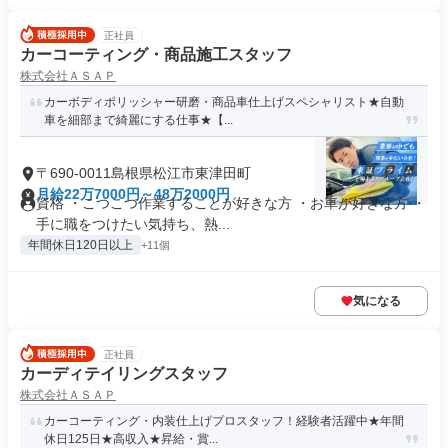
正社員
カーコーティング・商品施工スタッフ
株式会社ＡＳＡＰ
カーボディポリッシャー研磨・商品車仕上げスペシャリスト★自動
車を細部まで綺麗にする仕事★【...
〒690-0011島根県松江市東津田町
月給22万7000円～48万2000円
資格 ・こつこつ作業することが好きな方 ・お車が好きな方 ・
手に職をつけたい気持ち、熱...
年間休日120日以上
+11個
気になる
正社員
カーディテイリングスタッフ
株式会社ＡＳＡＰ
カーコーティング・内装仕上げプロスタッフ！経験者活躍中★年間
休日125日★高収入★昇給・賞...