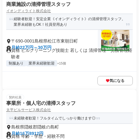
商業施設の清掃管理スタッフ
イオンディライト株式会社
経験者歓迎！安定企業《イオンディライト》の清掃管理スタッフ。
業界未経験もOK！社員登用あり
〒690-0001島根県松江市東朝日町
月給22万円～30万円
資格 ビルクリーニング技能士 若しくは 清掃管理・労務管理経
験者
制服あり
業界未経験歓迎
+15個
気になる
契約社員
事業所・個人宅の清掃スタッフ
太平ビルサービス株式会社
未経験者歓迎！フルタイムでしっかり働けます◎
島根県隠岐郡隠岐の島町
月給16万8912円
資格 年齢・学歴・経験不問