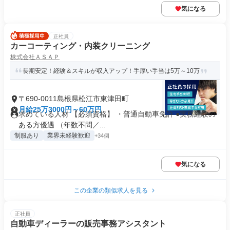
気になる
正社員
カーコーティング・内装クリーニング
株式会社ＡＳＡＰ
長期安定！経験＆スキルが収入アップ！手厚い手当は5万～10万
〒690-0011島根県松江市東津田町
月給25万3000円～60万円
求めている人材 【必須資格】 ・普通自動車免許 ●実務経験の
ある方優遇 （年数不問／...
制服あり
業界未経験歓迎
+34個
気になる
この企業の類似求人を見る
正社員
自動車ディーラーの販売事務アシスタント