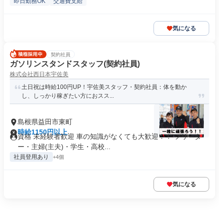
即日勤務OK
交通費支給
気になる
契約社員
ガソリンスタンドスタッフ​(契約社員)
株式会社西日本宇佐美
土日祝は時給100円UP！宇佐美スタッフ・契約社員：体を動か
し、しっかり稼ぎたい方におスス...
島根県益田市東町
時給1150円以上
資格 未経験者歓迎 車の知識がなくても大歓迎！！ フリータ
ー・主婦(主夫)・学生・高校...
社員登用あり
+4個
気になる