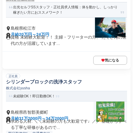
出光セルフSSスタッフ・正社員求人情報：体を動かし、しっかり
稼ぎたい方におススメワーク！
島根県松江市
月給20万円～24万円
資格 未経験大歓迎！！ 主婦・フリーターの方、 たくさんの世
代の方が活躍しています...
気になる
正社員
シリンダーブロックの洗浄スタッフ
株式会社yusha
未経験OK！即日勤務OK！
島根県邑智郡美郷町
月給31万2000円～34万2000円
求める人材: ＼＼未経験の方も大歓迎です♩／／ 基礎から学べ
る丁寧な研修があるので...