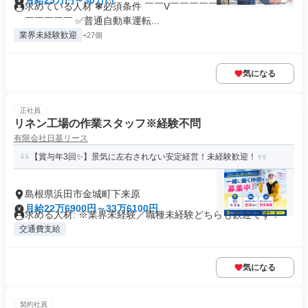
月給23万円～30万円
求めている人材 ❃必須条件 ￣￣V￣￣￣￣￣￣￣￣￣￣￣￣
￣￣￣￣￣ ✅普通自動車運転...
業界未経験歓迎
+27個
気になる
正社員
リネン工場の作業スタッフ※経験不問
有限会社日基リース
【賞与年3回✨】景気に左右されない安定経営！未経験歓迎！
島根県浜田市金城町下来原
月給22万6900円～33万6100円
求める人材: ※業界未経験／職種未経験どちらも歓迎です！
交通費支給
気になる
契約社員