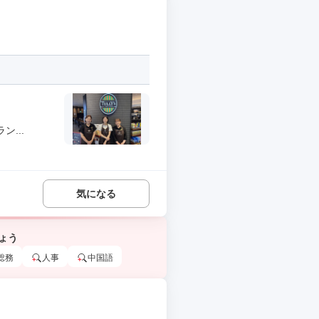
...
気になる
ょう
総務
人事
中国語