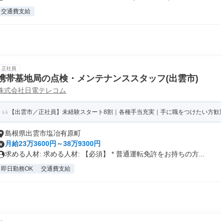
交通費支給
正社員
携帯基地局の点検・メンテナンススタッフ(出雲市)
株式会社日電テレコム
【出雲市／正社員】未経験スタート8割｜各種手当充実｜手に職をつけたい方歓
島根県出雲市塩冶有原町
月給23万3600円～38万9300円
求める人材: 求める人材: 【必須】 * 普通運転免許をお持ちの方...
即日勤務OK
交通費支給