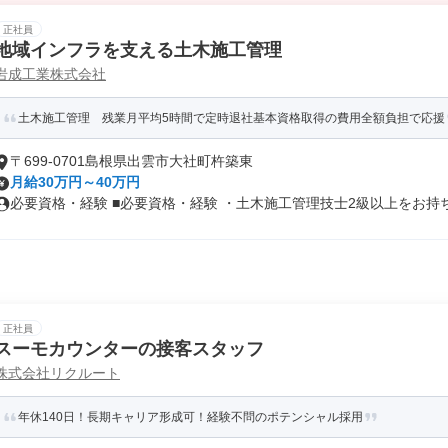
正社員
地域インフラを支える土木施工管理
岩成工業株式会社
土木施工管理 残業月平均5時間で定時退社基本資格取得の費用全額負担で応援
〒699-0701島根県出雲市大社町杵築東
月給30万円～40万円
必要資格・経験 ■必要資格・経験 ・土木施工管理技士2級以上をお持ち.
正社員
スーモカウンターの接客スタッフ
株式会社リクルート
年休140日！長期キャリア形成可！経験不問のポテンシャル採用