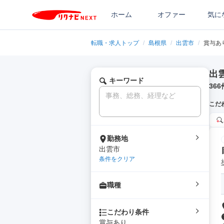
ホーム
オファー
気に
転職・求人トップ
/
島根県
/
出雲市
/
賞与あ
出
キーワード
366
こだ
勤務地
出雲市
条件をクリア
職種
こだわり条件
賞与あり