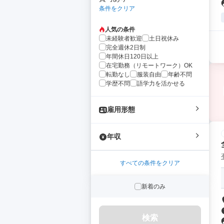
条件をクリア
人気の条件
未経験者歓迎
土日祝休み
完全週休2日制
年間休日120日以上
在宅勤務（リモートワーク）OK
転勤なし
服装自由
年齢不問
学歴不問
語学力を活かせる
雇用形態
年収
すべての条件をクリア
新着のみ
検索