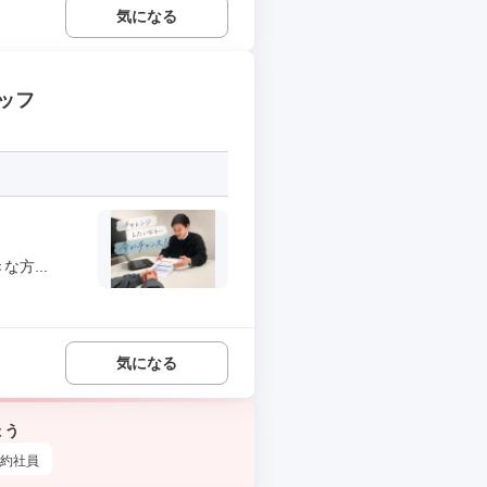
気になる
ッフ
方...
気になる
ょう
約社員