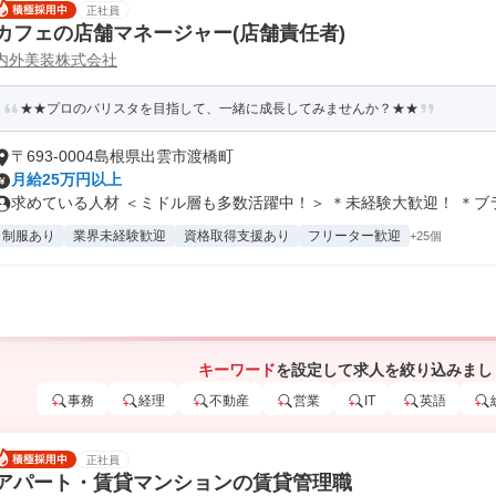
正社員
カフェの店舗マネージャー(店舗責任者)
内外美装株式会社
★★プロのバリスタを目指して、一緒に成長してみませんか？★★
〒693-0004島根県出雲市渡橋町
月給25万円以上
求めている人材 ＜ミドル層も多数活躍中！＞ ＊未経験大歓迎！ ＊ブラン
制服あり
業界未経験歓迎
資格取得支援あり
フリーター歓迎
+25個
キーワード
を設定して求人を絞り込みまし
事務
経理
不動産
営業
IT
英語
正社員
アパート・賃貸マンションの賃貸管理職