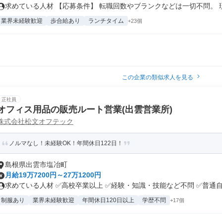
求めている人材 【応募条件】 転職回数やブランクなどは一切不問。 現職
業界未経験歓迎
歩合給あり
ランチタイム
+23個
この企業の類似求人を見る
正社員
オフィス用品の販売ルート営業(出雲営業所)
株式会社松文オフテック
ノルマなし！未経験OK！年間休日122日！
島根県出雲市塩冶町
月給19万7200円～27万1200円
求めている人材 ✅高校卒業以上 ✅経験・知識・技能など不問 ✅普通自動
制服あり
業界未経験歓迎
年間休日120日以上
学歴不問
+17個