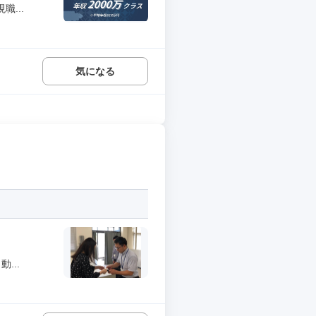
...
気になる
...