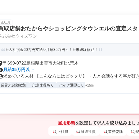
正社員
買取店舗おたからやショッピングタウンエルの査定スタ
株式会社ウィズワン
✨入社祝金60万円支給✨月給35万円～！✨未経験歓迎！
〒699-0722島根県出雲市大社町北荒木
月給35万円以上
求めている人材 【こんな方にはピッタリ】 ・人と会話をする事が好きな
業界未経験歓迎
介護休暇あり
バイク通勤OK
+15個
雇用形態
を設定して求人を絞り込みまし
正社員
派遣社員
業務委託
契