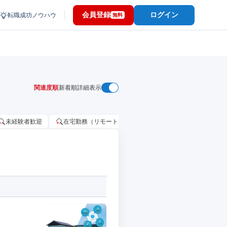
会員登録
ログイン
転職成功ノウハウ
無料
関連度順
新着順
詳細表示
未経験者歓迎
在宅勤務（リモートワーク）OK
家賃補助・住宅手当