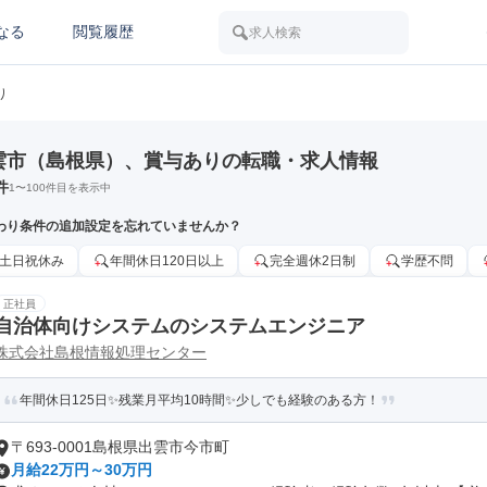
なる
閲覧履歴
求人検索
り
雲市（島根県）、賞与ありの転職・求人情報
件
1
〜
100
件目を表示中
わり条件の追加設定を忘れていませんか？
土日祝休み
年間休日120日以上
完全週休2日制
学歴不問
正社員
自治体向けシステムのシステムエンジニア
株式会社島根情報処理センター
年間休日125日✨残業月平均10時間✨少しでも経験のある方！
〒693-0001島根県出雲市今市町
月給22万円～30万円