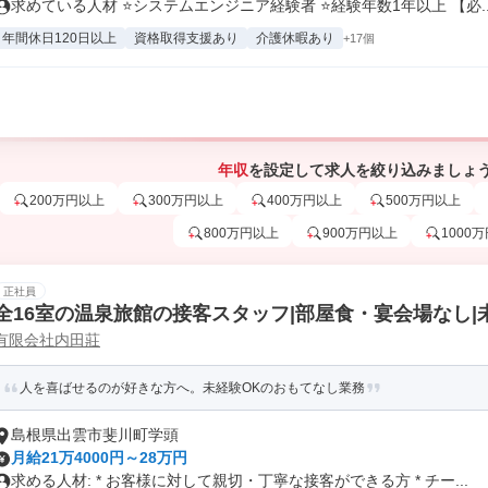
求めている人材 ⭐システムエンジニア経験者 ⭐経験年数1年以上 【必..
年間休日120日以上
資格取得支援あり
介護休暇あり
+17個
年収
を設定して求人を絞り込みましょ
200万円以上
300万円以上
400万円以上
500万円以上
800万円以上
900万円以上
1000
正社員
全16室の温泉旅館の接客スタッフ|部屋食・宴会場なし|
有限会社内田莊
人を喜ばせるのが好きな方へ。未経験OKのおもてなし業務
島根県出雲市斐川町学頭
月給21万4000円～28万円
求める人材: * お客様に対して親切・丁寧な接客ができる方 * チー...