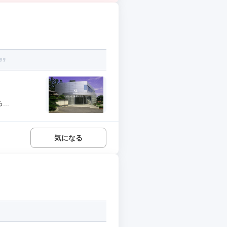
..
気になる