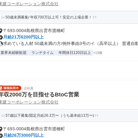
東建コーポレーション株式会社
50歳未満募集/ 年収700万以上可！安定の上場企業！
〒693-0004島根県出雲市渡橋町
月給21万6200円以上
求めている人材 50歳未満の方/例外事由3号のイ（高卒以上） 普通自動.
業界未経験歓迎
ランチタイム
年間休日120日以上
+13個
正社員
年収2000万を目指せるBtoC営業
東建コーポレーション株式会社
57歳以下募集/固定月給26.3万〜（うち基本給13万〜)
〒693-0004島根県出雲市渡橋町
月給26万3000円以上