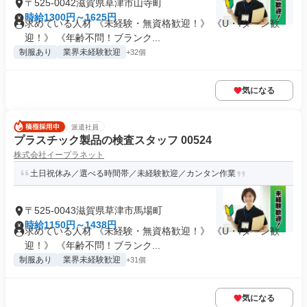
〒525-0042滋賀県草津市山寺町
時給1300円～1625円
求めている人材 《未経験・無資格歓迎！》 《U・Iターン歓
迎！》 《年齢不問！ブランク...
制服あり
業界未経験歓迎
+32個
気になる
派遣社員
プラスチック製品の検査スタッフ 00524
株式会社イープラネット
土日祝休み／選べる時間帯／未経験歓迎／カンタン作業
〒525-0043滋賀県草津市馬場町
時給1150円～1438円
求めている人材 《未経験・無資格歓迎！》 《U・Iターン歓
迎！》 《年齢不問！ブランク...
制服あり
業界未経験歓迎
+31個
気になる