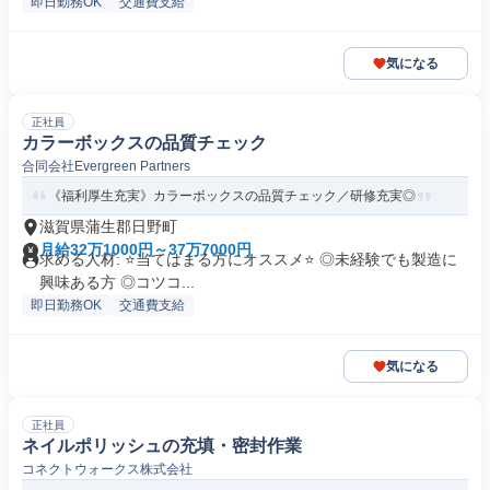
即日勤務OK
交通費支給
気になる
正社員
カラーボックスの品質チェック
合同会社Evergreen Partners
《福利厚生充実》カラーボックスの品質チェック／研修充実◎
滋賀県蒲生郡日野町
月給32万1000円～37万7000円
求める人材: ⭐️当てはまる方にオススメ⭐️ ◎未経験でも製造に
興味ある方 ◎コツコ...
即日勤務OK
交通費支給
気になる
正社員
ネイルポリッシュの充填・密封作業
コネクトウォークス株式会社