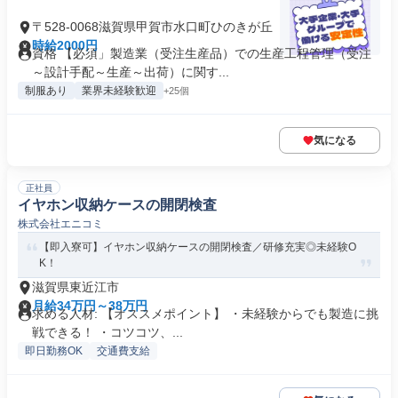
〒528-0068滋賀県甲賀市水口町ひのきが丘
時給2000円
資格 【必須」製造業（受注生産品）での生産工程管理（受注
～設計手配～生産～出荷）に関す...
制服あり
業界未経験歓迎
+25個
気になる
正社員
イヤホン収納ケースの開閉検査
株式会社エニコミ
【即入寮可】イヤホン収納ケースの開閉検査／研修充実◎未経験O
K！
滋賀県東近江市
月給34万円～38万円
求める人材: 【オススメポイント】 ・未経験からでも製造に挑
戦できる！ ・コツコツ、...
即日勤務OK
交通費支給