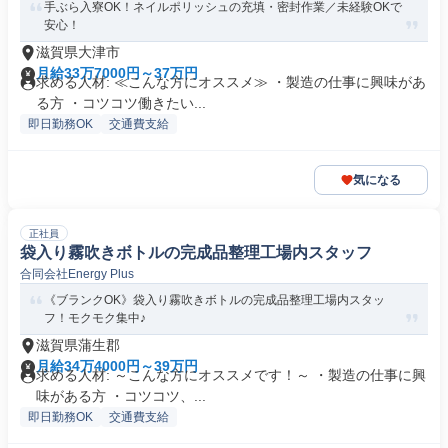
手ぶら入寮OK！ネイルポリッシュの充填・密封作業／未経験OKで
安心！
滋賀県大津市
月給33万7000円～37万円
求める人材: ≪こんな方にオススメ≫ ・製造の仕事に興味があ
る方 ・コツコツ働きたい...
即日勤務OK
交通費支給
気になる
正社員
袋入り霧吹きボトルの完成品整理工場内スタッフ
合同会社Energy Plus
《ブランクOK》袋入り霧吹きボトルの完成品整理工場内スタッ
フ！モクモク集中♪
滋賀県蒲生郡
月給34万4000円～39万円
求める人材: ～こんな方にオススメです！～ ・製造の仕事に興
味がある方 ・コツコツ、...
即日勤務OK
交通費支給