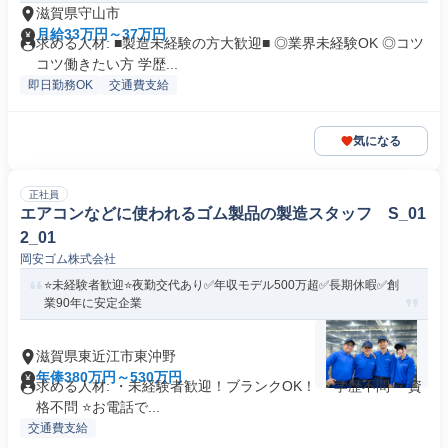
滋賀県守山市
月給33万円～37万円
求める人材: ■製造未経験の方大歓迎■ ◎業界未経験OK ◎コツ
コツ働きたい方 学歴...
即日勤務OK
交通費支給
気になる
正社員
エアコンなどに使われるゴム製品の製造スタッフ S_01
2_01
岡安ゴム株式会社
⭐未経験者歓迎⭐夜勤交代あり✅年収モデル500万超✅長期休暇✅創
業90年に安定企業
滋賀県東近江市東沖野
年俸380万円～530万円
求める人材: ・未経験者歓迎！ブランクOK！ ・学歴不問 ・資
格不問 ⭐お電話で...
交通費支給