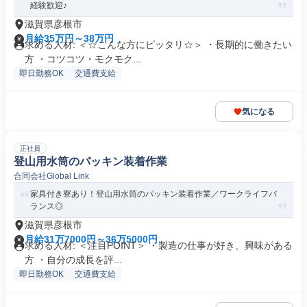
経験歓迎♪
滋賀県彦根市
月給35万円～38万円
求める人材: ＜☆こんな方にピッタリ☆＞ ・長期的に働きたい
方 ・コツコツ・モクモク...
即日勤務OK
交通費支給
気になる
正社員
登山用水筒のパッキン装着作業
合同会社Global Link
家具付き寮あり！登山用水筒のパッキン装着作業／ワークライフバ
ランス◎
滋賀県彦根市
月給31万7000円～36万5000円
求める人材: ＜注目POINT＞ ・製造の仕事が好き、興味がある
方 ・自分の成長を評...
即日勤務OK
交通費支給