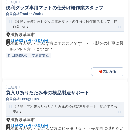
正社員
便利グッズ車用マットの仕分け軽作業スタッフ
合同会社Frontier Works
《冷暖房完備》便利グッズ車用マットの仕分け軽作業スタッフ！軽
作業中心♪
滋賀県草津市
月給33万円～38万円
求める人材: ～こんな方にオススメです！～ ・製造の仕事に興
味がある方 ・コツコツ、...
即日勤務OK
交通費支給
気になる
正社員
袋入り折りたたみ傘の検品製造サポート
合同会社Energy Plus
《学歴不問》袋入り折りたたみ傘の検品製造サポート！初めてでも
安心♪
滋賀県草津市
月給32万円～36万円
求める人材: ＜☆こんな方にピッタリ☆＞ ・長期的に働きたい