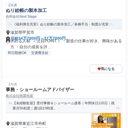
正社員
ぬり絵帳の製本加工
合同会社Next Stage
《福利厚生充実》ぬり絵帳の製本加工／各種手当・制度が充実
滋賀県甲賀市
月給34万7000円～37万7000円
求める人材: ＜注目POINT＞ ・製造の仕事が好き、興味がある
方 ・自分の成長を評...
即日勤務OK
交通費支給
気になる
正社員
事務・ショールームアドバイザー
株式会社桃栗柿屋
【未経験歓迎】受付事務＆ショールーム接客｜年間休日120日｜残
業月5h程度｜週1回15時退...
滋賀県東近江市外町