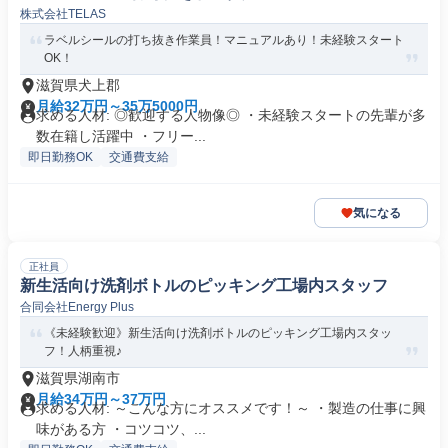
株式会社TELAS
ラベルシールの打ち抜き作業員！マニュアルあり！未経験スタート
OK！
滋賀県犬上郡
月給32万円～35万5000円
求める人材: ◎歓迎する人物像◎ ・未経験スタートの先輩が多
数在籍し活躍中 ・フリー...
即日勤務OK
交通費支給
気になる
正社員
新生活向け洗剤ボトルのピッキング工場内スタッフ
合同会社Energy Plus
《未経験歓迎》新生活向け洗剤ボトルのピッキング工場内スタッ
フ！人柄重視♪
滋賀県湖南市
月給34万円～37万円
求める人材: ～こんな方にオススメです！～ ・製造の仕事に興
味がある方 ・コツコツ、...