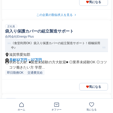
気になる
この企業の類似求人を見る
正社員
袋入り保護カバーの組立製造サポート
合同会社Energy Plus
《食堂利用OK》袋入り保護カバーの組立製造サポート！積極採用
中♪
滋賀県愛知郡
月給32万円～37万円
求める人材: ■製造未経験の方大歓迎■ ◎業界未経験OK ◎コツ
コツ働きたい方 学歴...
即日勤務OK
交通費支給
気になる
正社員
生活雑貨帽子ケースの組立軽作業スタッフ
ホーム
オファー
気になる
合同会社Frontier Works