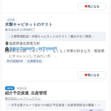
気になる
正社員
木製キャビネットのテスト
株式会社G‐CONNECT
入寮希望歓迎！木製キャビネットのテスト！働きやすい環境
滋賀県蒲生郡竜王町
月給33万6000円～38万3000円
求める人材: ＜ポイント＞・もくもく作業が好きな方・製造業
にチャレンジしてみたい方 ...
即日勤務OK
交通費支給
気になる
NEW
派遣社員
紹介予定派遣_生産管理
株式会社シャフトシステム
大手企業グループ会社での紹介予定派遣！生産管理担当の募集！