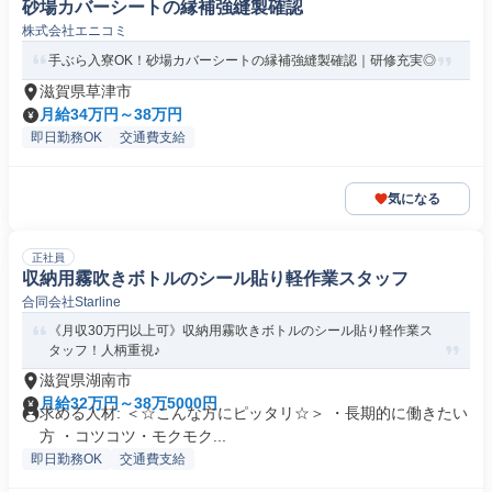
砂場カバーシートの縁補強縫製確認
株式会社エニコミ
手ぶら入寮OK！砂場カバーシートの縁補強縫製確認｜研修充実◎
滋賀県草津市
月給34万円～38万円
即日勤務OK
交通費支給
気になる
正社員
収納用霧吹きボトルのシール貼り軽作業スタッフ
合同会社Starline
《月収30万円以上可》収納用霧吹きボトルのシール貼り軽作業ス
タッフ！人柄重視♪
滋賀県湖南市
月給32万円～38万5000円
求める人材: ＜☆こんな方にピッタリ☆＞ ・長期的に働きたい
方 ・コツコツ・モクモク...
即日勤務OK
交通費支給