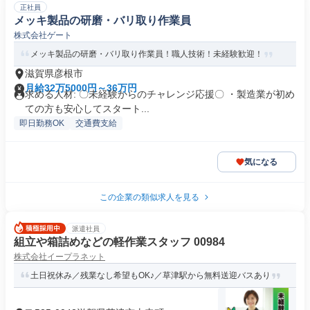
正社員
メッキ製品の研磨・バリ取り作業員
株式会社ゲート
メッキ製品の研磨・バリ取り作業員！職人技術！未経験歓迎！
滋賀県彦根市
月給32万5000円～36万円
求める人材: 〇未経験からのチャレンジ応援〇 ・製造業が初め
ての方も安心してスタート...
即日勤務OK
交通費支給
気になる
この企業の類似求人を見る
派遣社員
組立や箱詰めなどの軽作業スタッフ 00984
株式会社イープラネット
土日祝休み／残業なし希望もOK♪／草津駅から無料送迎バスあり