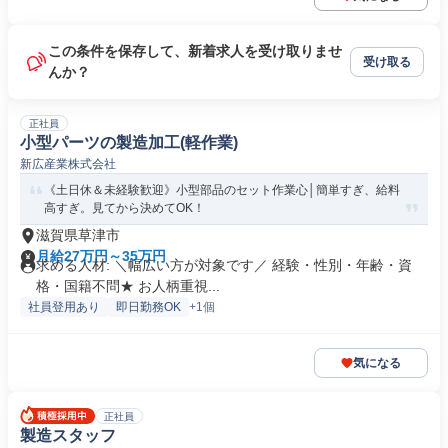
この条件を保存して、新着求人を受け取りませ
受け取る
んか？
正社員
小型パーツの製造加工(軽作業)
新広産業株式会社
《土日休＆未経験歓迎》小型部品のセット作業心│簡単すぎ、給料
高すぎ。見てから決めてOK！
滋賀県草津市
月給27万円～35万円
求める人材: ＼幅広い方が対象です／ 経験・性別・年齢・資
格・国籍不問★ お人柄重視...
社員登用あり
即日勤務OK
+1個
気になる
正社員
製造スタッフ