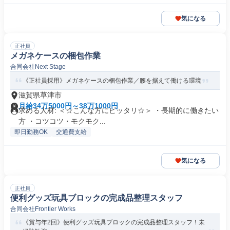
気になる
正社員
メガネケースの梱包作業
合同会社Next Stage
《正社員採用》メガネケースの梱包作業／腰を据えて働ける環境
滋賀県草津市
月給34万5000円～38万1000円
求める人材: ＜☆こんな方にピッタリ☆＞ ・長期的に働きたい
方 ・コツコツ・モクモク...
即日勤務OK
交通費支給
気になる
正社員
便利グッズ玩具ブロックの完成品整理スタッフ
合同会社Frontier Works
《賞与年2回》便利グッズ玩具ブロックの完成品整理スタッフ！未