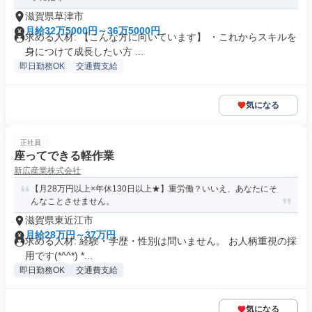
滋賀県草津市
月給32万5000円～36万5000円
求める人材: 【こんな方に向いています】 ・これからスキルを
身につけて成長したい方 ...
即日勤務OK
交通費支給
気になる
正社員
座ってできる軽作業
新広産業株式会社
【月28万円以上×年休130日以上★】重労働？いいえ、あなたにそ
んなことさせません。
滋賀県東近江市
月給28万円～37万円
求める人材: 経験・学歴・性別は問いません。 お人柄重視の採
用です(*^^*) *...
即日勤務OK
交通費支給
気になる