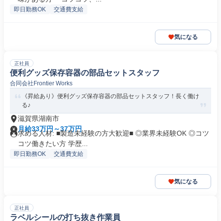
即日勤務OK
交通費支給
気になる
正社員
便利グッズ保存容器の部品セットスタッフ
合同会社Frontier Works
《昇給あり》便利グッズ保存容器の部品セットスタッフ！長く働け
る♪
滋賀県湖南市
月給33万円～37万円
求める人材: ■製造未経験の方大歓迎■ ◎業界未経験OK ◎コツ
コツ働きたい方 学歴...
即日勤務OK
交通費支給
気になる
正社員
ラベルシールの打ち抜き作業員