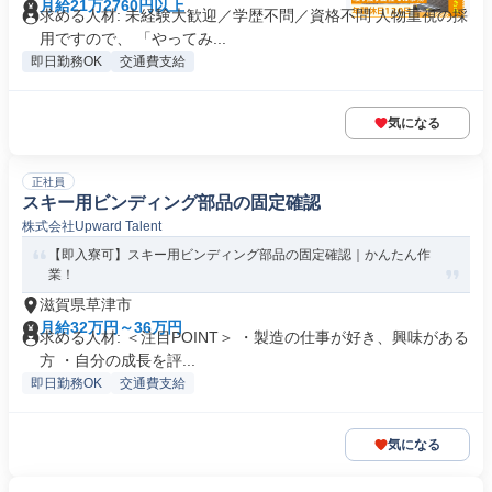
月給21万2760円以上
求める人材: 未経験大歓迎／学歴不問／資格不問 人物重視の採
用ですので、 「やってみ...
即日勤務OK
交通費支給
気になる
正社員
スキー用ビンディング部品の固定確認
株式会社Upward Talent
【即入寮可】スキー用ビンディング部品の固定確認｜かんたん作
業！
滋賀県草津市
月給32万円～36万円
求める人材: ＜注目POINT＞ ・製造の仕事が好き、興味がある
方 ・自分の成長を評...
即日勤務OK
交通費支給
気になる