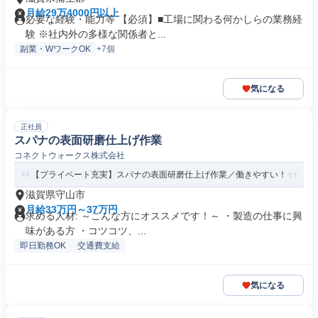
月給29万4000円以上
必要な経験・能力等 【必須】■工場に関わる何かしらの業務経
験 ※社内外の多様な関係者と...
副業・WワークOK
+7個
気になる
正社員
スパナの表面研磨仕上げ作業
コネクトウォークス株式会社
【プライベート充実】スパナの表面研磨仕上げ作業／働きやすい！
滋賀県守山市
月給33万円～37万円
求める人材: ～こんな方にオススメです！～ ・製造の仕事に興
味がある方 ・コツコツ、...
即日勤務OK
交通費支給
気になる