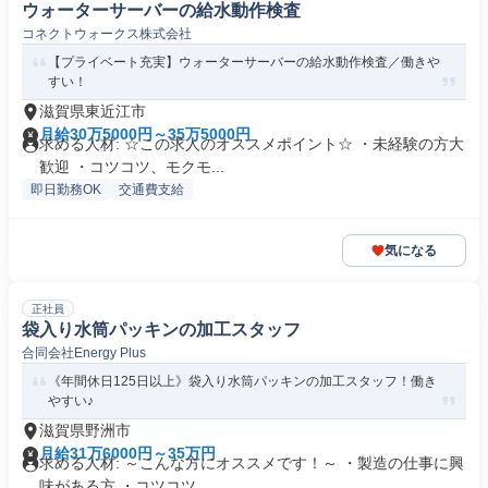
ウォーターサーバーの給水動作検査
コネクトウォークス株式会社
【プライベート充実】ウォーターサーバーの給水動作検査／働きや
すい！
滋賀県東近江市
月給30万5000円～35万5000円
求める人材: ☆この求人のオススメポイント☆ ・未経験の方大
歓迎 ・コツコツ、モクモ...
即日勤務OK
交通費支給
気になる
正社員
袋入り水筒パッキンの加工スタッフ
合同会社Energy Plus
《年間休日125日以上》袋入り水筒パッキンの加工スタッフ！働き
やすい♪
滋賀県野洲市
月給31万6000円～35万円
求める人材: ～こんな方にオススメです！～ ・製造の仕事に興
味がある方 ・コツコツ、...