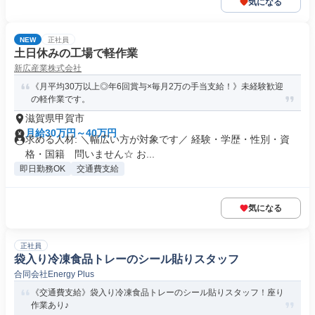
気になる
NEW
正社員
土日休みの工場で軽作業
新広産業株式会社
《月平均30万以上◎年6回賞与×毎月2万の手当支給！》未経験歓迎
の軽作業です。
滋賀県甲賀市
月給30万円～40万円
求める人材: ＼幅広い方が対象です／ 経験・学歴・性別・資
格・国籍 問いません☆ お...
即日勤務OK
交通費支給
気になる
正社員
袋入り冷凍食品トレーのシール貼りスタッフ
合同会社Energy Plus
《交通費支給》袋入り冷凍食品トレーのシール貼りスタッフ！座り
作業あり♪