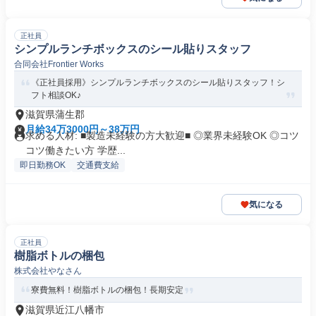
正社員
シンプルランチボックスのシール貼りスタッフ
合同会社Frontier Works
《正社員採用》シンプルランチボックスのシール貼りスタッフ！シ
フト相談OK♪
滋賀県蒲生郡
月給34万3000円～38万円
求める人材: ■製造未経験の方大歓迎■ ◎業界未経験OK ◎コツ
コツ働きたい方 学歴...
即日勤務OK
交通費支給
気になる
正社員
樹脂ボトルの梱包
株式会社やなさん
寮費無料！樹脂ボトルの梱包！長期安定
滋賀県近江八幡市