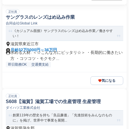
正社員
サングラスのレンズはめ込み作業
合同会社Global Link
《カジュアル面接》サングラスのレンズはめ込み作業／働きやす
い！
滋賀県東近江市
月給32万5000円～36万円
求める人材: ＜☆こんな方にピッタリ☆＞ ・長期的に働きたい
方 ・コツコツ・モクモク...
即日勤務OK
交通費支給
気になる
正社員
S608【滋賀】滋賀工場での生産管理 生産管理
ダイハツ工業株式会社
創業119年の歴史を持ち「良品廉価」「先進技術をみんなのもの
に」を掲げ、世界中で事業を展開...
滋賀県蒲生郡