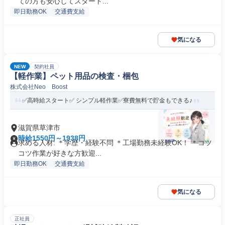
ての方も安心してスタート...
即日勤務OK
交通費支給
気になる
NEW
契約社員
【軽作業】ペット用品の検査・梱包
株式会社Neo Boost
✅高時給スタート✅ シンプル軽作業✅寮費無料で貯金もできる♪
滋賀県草津市
時給1550円～1938円
求める人材: ＊学歴・経験不問 ＊工場勤務未経験OK！ ＊コツ
コツ作業が好きな方歓迎...
即日勤務OK
交通費支給
気になる
正社員