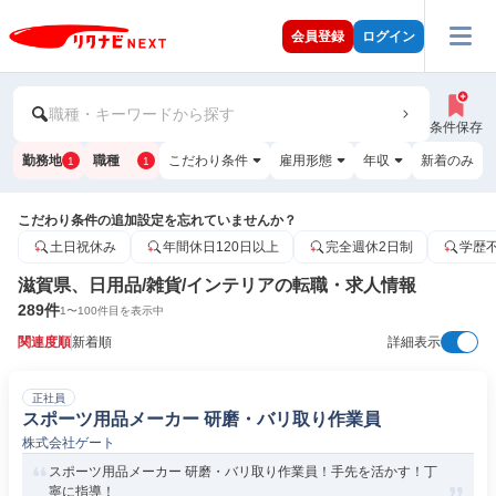
会員登録
ログイン
職種・キーワードから探す
条件保存
勤務地
職種
こだわり条件
雇用形態
年収
新着のみ
1
1
こだわり条件の追加設定を忘れていませんか？
土日祝休み
年間休日120日以上
完全週休2日制
学歴
滋賀県、日用品/雑貨/インテリアの転職・求人情報
289
件
1
〜
100
件目を表示中
関連度順
新着順
詳細表示
正社員
スポーツ用品メーカー 研磨・バリ取り作業員
株式会社ゲート
スポーツ用品メーカー 研磨・バリ取り作業員！手先を活かす！丁
寧に指導！