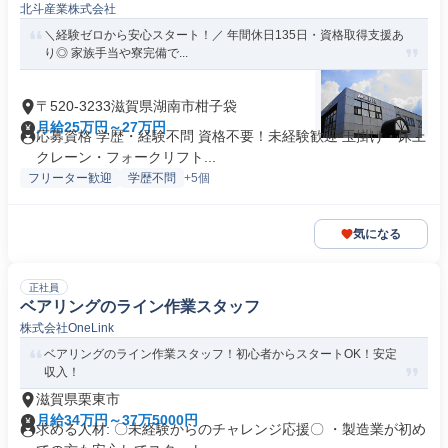
北斗産業株式会社
＼経験ゼロから安心スタート！／ 年間休日135日・資格取得支援あ
り◎ 家族手当や寮完備で...
〒520-3233滋賀県湖南市柑子袋
月給25万円～27万円
応募資格 学歴・経験不問 資格不要！未経験歓迎 玉掛け・床上
クレーン・フォークリフト...
フリーター歓迎
学歴不問
+5個
気になる
正社員
ベアリングのライン作業スタッフ
株式会社OneLink
ベアリングのライン作業スタッフ！初心者からスタートOK！安定
収入！
滋賀県栗東市
月給34万円～37万5000円
求める人材: 〇未経験からのチャレンジ応援〇 ・製造業が初め