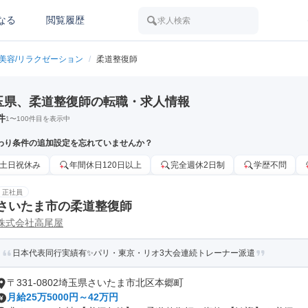
なる
閲覧履歴
求人検索
美容/リラクゼーション
/
柔道整復師
玉県、柔道整復師の転職・求人情報
件
1
〜
100
件目を表示中
わり条件の追加設定を忘れていませんか？
土日祝休み
年間休日120日以上
完全週休2日制
学歴不問
正社員
さいたま市の柔道整復師
株式会社高尾屋
日本代表同行実績有✨パリ・東京・リオ3大会連続トレーナー派遣
〒331-0802埼玉県さいたま市北区本郷町
月給25万5000円～42万円