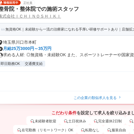
正社員
整骨院・整体院での施術スタッフ
株式会社ＩＣＨＩＮＯＳＨＩＫＩ
無資格OK｜未経験から一流の治療家になれる手厚い研修サポートあり｜店舗拡大
埼玉県川口市本町
月給25万3000円～35万円
求める人材: ◎無資格・未経験OK また、スポーツトレーナーや国家資..
即日勤務OK
交通費支給
この企業の類似求人を見る
こだわり条件
を設定して求人を絞り込みま
未経験者歓迎
土日祝休み
完全週休2日制
在宅勤務（リモートワーク）OK
転勤なし
服装自由