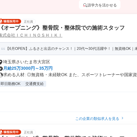
語学力を活かせる
正社員
《オープニング》整骨院・整体院での施術スタッフ
株式会社ＩＣＨＩＮＯＳＨＩＫＩ
【6月OPEN】ふるさと出店のチャンス！｜20代〜30代活躍中！｜無資格OK｜未
埼玉県さいたま市大宮区
月給25万3000円～35万円
求める人材: ◎無資格・未経験OK また、スポーツトレーナーや国家資..
即日勤務OK
交通費支給
この企業の類似求人を見る
正社員