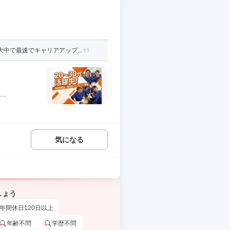
中で最速でキャリアアップ...
.
気になる
しょう
年間休日120日以上
年齢不問
学歴不問