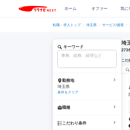
ホーム
オファー
気に
転職・求人トップ
/
埼玉県
/
サービス/接客
/
埼
キーワード
273
こだ
勤務地
埼玉県
条件をクリア
職種
こだわり条件