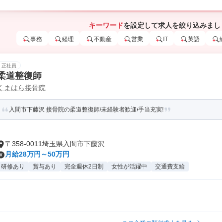
キーワード
を設定して求人を絞り込みまし
事務
経理
不動産
営業
IT
英語
正社員
柔道整復師
くまはら接骨院
入間市下藤沢 接骨院の柔道整復師/未経験者歓迎/手当充実!
〒358-0011埼玉県入間市下藤沢
月給28万円～50万円
研修あり
賞与あり
完全週休2日制
女性が活躍中
交通費支給