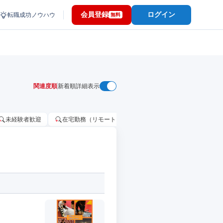
会員登録
ログイン
転職成功ノウハウ
無料
関連度順
新着順
詳細表示
未経験者歓迎
在宅勤務（リモートワーク）OK
家賃補助・住宅手当