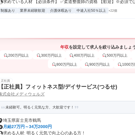
求めている人材 【必須条件】 ✅柔道整復師の資格 【歓迎】※必須では.
制服あり
業界未経験歓迎
介護休暇あり
中途入社50％以上
+22個
年収
を設定して求人を絞り込みましょ
200万円以上
300万円以上
400万円以上
500万円以上
800万円以上
900万円以上
1000
正社員
【正社員】フィットネス型/デイサービス(つるせ)
株式会社メディウェルズ
未経験可。明るく元気な方、大歓迎です！
埼玉県富士見市鶴馬
月給27万円～34万2000円
求める人材: 明るく元気で向上心のある方！