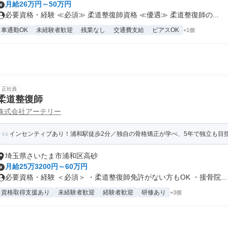
月給26万円～50万円
必要資格・経験 ≪必須≫ 柔道整復師資格 ≪優遇≫ 柔道整復師の...
車通勤OK
未経験者歓迎
残業なし
交通費支給
ピアスOK
+1個
正社員
柔道整復師
株式会社アーテリー
インセンティブあり！浦和駅徒歩2分／独自の骨格矯正が学べ、5年で独立も目
埼玉県さいたま市浦和区高砂
月給25万3200円～60万円
必要資格・経験 ＜必須＞ ・柔道整復師免許がない方もOK ・接骨院...
資格取得支援あり
未経験者歓迎
経験者歓迎
研修あり
+3個