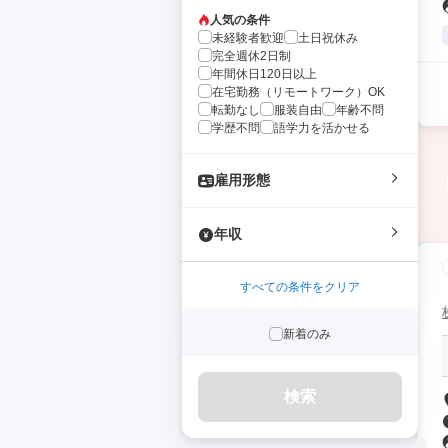
人気の条件
未経験者歓迎
土日祝休み
完全週休2日制
年間休日120日以上
在宅勤務（リモートワーク）OK
転勤なし
服装自由
年齢不問
学歴不問
語学力を活かせる
雇用形態
年収
すべての条件をクリア
新着のみ
検索