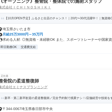
《オープニング》整骨院・整体院での施術スタッフ
株式会社ＩＣＨＩＮＯＳＨＩＫＩ
【10月OPEN予定】ふるさと出店のチャンス！｜20代〜30代活躍中！｜無資格O
埼玉県さいたま市
月給25万3000円～35万円
求める人材: ◎無資格・未経験OK また、スポーツトレーナーや国家資..
即日勤務OK
交通費支給
正社員
整骨院の柔道整復師
株式会社エミナスプランニング
新卒・第二新卒歓迎の柔道整復師／完全予約制で残業ナシ！/店舗経営や技術を
〒344-0067埼玉県春日部市中央