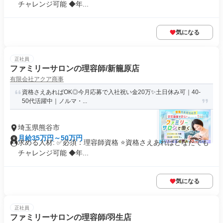
チャレンジ可能 ◆年...
気になる
正社員
ファミリーサロンの理容師/新籠原店
有限会社アクア商事
資格さえあればOK◎今月応募で入社祝い金20万✨️土日休み可｜40-
50代活躍中｜ノルマ・...
埼玉県熊谷市
月給35万円～50万円
求める人材: ✅必須：理容師資格 ⭐️資格さえあればどなたでも
チャレンジ可能 ◆年...
気になる
正社員
ファミリーサロンの理容師/羽生店