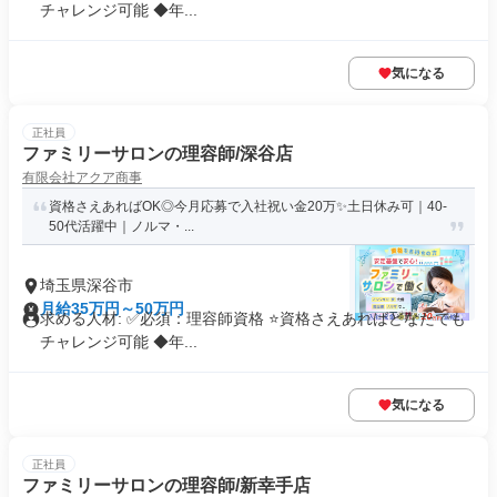
チャレンジ可能 ◆年...
気になる
正社員
ファミリーサロンの理容師/深谷店
有限会社アクア商事
資格さえあればOK◎今月応募で入社祝い金20万✨️土日休み可｜40-
50代活躍中｜ノルマ・...
埼玉県深谷市
月給35万円～50万円
求める人材: ✅必須：理容師資格 ⭐️資格さえあればどなたでも
チャレンジ可能 ◆年...
気になる
正社員
ファミリーサロンの理容師/新幸手店