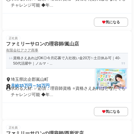
チャレンジ可能 ◆年...
気になる
正社員
ファミリーサロンの理容師/嵐山店
有限会社アクア商事
資格さえあればOK◎今月応募で入社祝い金20万✨️土日休み可｜40-
50代活躍中｜ノルマ・...
埼玉県比企郡嵐山町
月給35万円～50万円
求める人材: ✅必須：理容師資格 ⭐️資格さえあればどなたでも
チャレンジ可能 ◆年...
気になる
正社員
ファミリーサロンの理容師/西所沢店