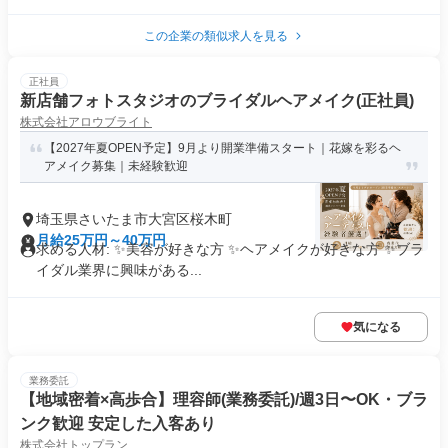
この企業の類似求人を見る
正社員
新店舗フォトスタジオのブライダルヘアメイク(正社員)
株式会社アロウブライト
【2027年夏OPEN予定】9月より開業準備スタート｜花嫁を彩るヘ
アメイク募集｜未経験歓迎
埼玉県さいたま市大宮区桜木町
月給25万円～40万円
求める人材: ✨美容が好きな方 ✨ヘアメイクが好きな方 ✨ブラ
イダル業界に興味がある...
気になる
業務委託
【地域密着×高歩合】理容師(業務委託)/週3日〜OK・ブラ
ンク歓迎 安定した入客あり
株式会社トップラン