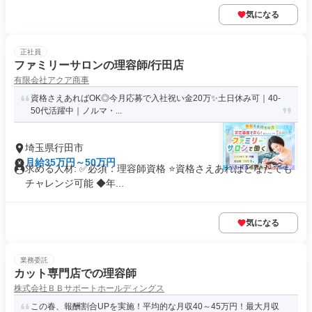
気になる
正社員
ファミリーサロンの理容師/行田店
有限会社アクア商事
資格さえあればOK◎今月応募で入社祝い金20万✨️土日休み可｜40-
50代活躍中｜ノルマ・...
埼玉県行田市
月給35万円～50万円
求める人材: ✅必須：理容師資格 ⭐️資格さえあればどなたでも
チャレンジ可能 ◆年...
気になる
業務委託
カット専門店での理容師
株式会社ＢＢサポートホールディングス
この春、報酬割合UPを実施！平均的な月収40～45万円！最大月収