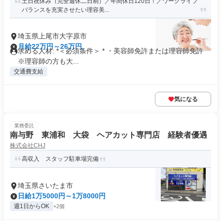
土日祝休み（完全週休二日制）／年間休日120日！／ワークライフ
バランスを充実させたい理容美...
埼玉県上尾市大字原市
月給22万円～26万円
求める人材: *＜必須条件＞ * ・美容師免許または理容師免許
※理容師の方も大...
交通費支給
気になる
業務委託
南与野 東浦和 大袋 ヘアカット専門店 経験者優遇
株式会社CHJ
高収入 スタッフ駐車場完備
埼玉県さいたま市
日給1万5000円～1万8000円
週1日からOK
+2個