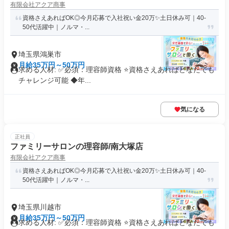
有限会社アクア商事
資格さえあればOK◎今月応募で入社祝い金20万✨️土日休み可｜40-
50代活躍中｜ノルマ・...
埼玉県鴻巣市
月給35万円～50万円
求める人材: ✅必須：理容師資格 ⭐️資格さえあればどなたでも
チャレンジ可能 ◆年...
気になる
正社員
ファミリーサロンの理容師/南大塚店
有限会社アクア商事
資格さえあればOK◎今月応募で入社祝い金20万✨️土日休み可｜40-
50代活躍中｜ノルマ・...
埼玉県川越市
月給35万円～50万円
求める人材: ✅必須：理容師資格 ⭐️資格さえあればどなたでも