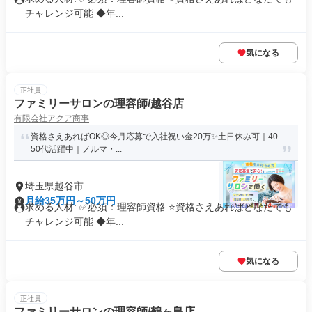
チャレンジ可能 ◆年...
気になる
正社員
ファミリーサロンの理容師/越谷店
有限会社アクア商事
資格さえあればOK◎今月応募で入社祝い金20万✨️土日休み可｜40-
50代活躍中｜ノルマ・...
埼玉県越谷市
月給35万円～50万円
求める人材: ✅必須：理容師資格 ⭐️資格さえあればどなたでも
チャレンジ可能 ◆年...
気になる
正社員
ファミリーサロンの理容師/鶴ヶ島店