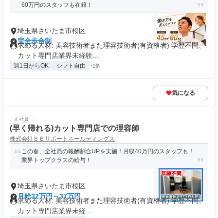
60万円のスタッフも在籍！
埼玉県さいたま市桜区
完全歩合制
求める人材: 美容技術者また理容技術者(有資格者) 学歴不問、
カット専門店業界未経験...
週1日からOK
シフト自由
+1個
気になる
正社員
(早く帰れる)カット専門店での理容師
株式会社ＢＢサポートホールディングス
この春、全社員の報酬割合UPを実施！月収40万円のスタッフも！
業界トップクラスの給与！
埼玉県さいたま市桜区
月給32万円～37万円
求める人材: 美容技術者また理容技術者(有資格者) 学歴不問、
カット専門店業界未経...