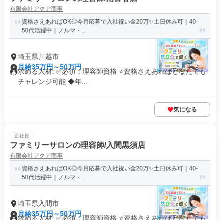
有限会社アクア商事
資格さえあればOK◎今月応募で入社祝い金20万✨️土日休み可｜40-
50代活躍中｜ノルマ・...
埼玉県川越市
月給35万円～50万円
求める人材: ✅必須：理容師資格 ⭐️資格さえあればどなたでも
チャレンジ可能 ◆年...
気になる
正社員
ファミリーサロンの理容師/入間黒須店
有限会社アクア商事
資格さえあればOK◎今月応募で入社祝い金20万✨️土日休み可｜40-
50代活躍中｜ノルマ・...
埼玉県入間市
月給35万円～50万円
求める人材: ✅必須：理容師資格 ⭐️資格さえあればどなたでも