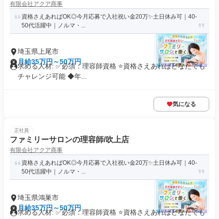
有限会社アクア商事
資格さえあればOK◎今月応募で入社祝い金20万✨️土日休み可｜40-
50代活躍中｜ノルマ・...
埼玉県上尾市
月給35万円～50万円
求める人材: ✅必須：理容師資格 ⭐️資格さえあればどなたでも
チャレンジ可能 ◆年...
気になる
正社員
ファミリーサロンの理容師/吹上店
有限会社アクア商事
資格さえあればOK◎今月応募で入社祝い金20万✨️土日休み可｜40-
50代活躍中｜ノルマ・...
埼玉県鴻巣市
月給35万円～50万円
求める人材: ✅必須：理容師資格 ⭐️資格さえあればどなたでも