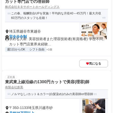
カット専門店での理容師
株式会社ＢＢサポートホールディングス
この春、報酬割合UPを実施！平均的な月収40～45万円！最大月収
60万円のスタッフも在籍！
埼玉県越谷市東越谷
完全歩合制
求める人材: 美容技術者また理容技術者(有資格者) 学歴不問、
カット専門店業界未経験...
週1日からOK
シフト自由
+1個
気になる
正社員
東武東上線沿線の1300円カットで美容(理容)師
有限会社創美
ノルマなし♪カット＆カラー(白髪染め)のみの美容師or理容師
〒350-1133埼玉県川越市砂