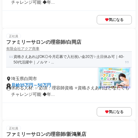
チャレンジ可能 ◆年...
気になる
正社員
ファミリーサロンの理容師/白岡店
有限会社アクア商事
資格さえあればOK◎今月応募で入社祝い金20万✨️土日休み可｜40-
50代活躍中｜ノルマ・...
埼玉県白岡市
月給35万円～50万円
求める人材: ✅必須：理容師資格 ⭐️資格さえあればどなたでも
チャレンジ可能 ◆年...
気になる
正社員
ファミリーサロンの理容師/新鴻巣店