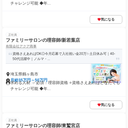
チャレンジ可能 ◆年...
気になる
正社員
ファミリーサロンの理容師/新若葉店
有限会社アクア商事
資格さえあればOK◎今月応募で入社祝い金20万✨️土日休み可｜40-
50代活躍中｜ノルマ・...
埼玉県鶴ヶ島市
月給35万円～50万円
求める人材: ✅必須：理容師資格 ⭐️資格さえあればどなたでも
チャレンジ可能 ◆年...
気になる
正社員
ファミリーサロンの理容師/東鷲宮店