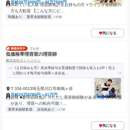
月給30万3000円～40万7500円
求めている人材 理容師免許をお持ちの方 ⭐ウィッグ未経験の
方も大歓迎 【こんな方にピ...
制服あり
業界未経験歓迎
+30個
気になる
正社員
低価格帯理容室の理容師
株式会社カットツイン
《土日休みも可》高水準給与＆育成制度で技術も収入もUP！売上
に関わらず毎月給与保障＋歩合あ...
〒334-0013埼玉県川口市南鳩ヶ谷
月給24万8780円～41万円
資格 ■要理容師免許 ※ただし美容師経験がある方は 資格支援
があり、理容への転向可能！...
業界未経験歓迎
歩合給あり
+17個
気になる