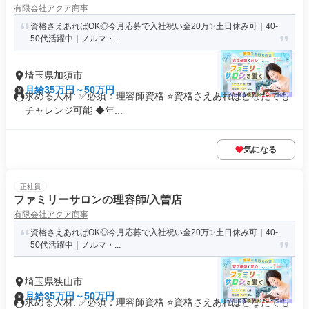
有限会社アクア商事
資格さえあればOK◎今月応募で入社祝い金20万✨️土日休み可｜40-
50代活躍中｜ノルマ・...
埼玉県加須市
月給35万円～50万円
求める人材: ✅必須：理容師資格 ⭐️資格さえあればどなたでも
チャレンジ可能 ◆年...
気になる
正社員
ファミリーサロンの理容師/入曽店
有限会社アクア商事
資格さえあればOK◎今月応募で入社祝い金20万✨️土日休み可｜40-
50代活躍中｜ノルマ・...
埼玉県狭山市
月給35万円～50万円
求める人材: ✅必須：理容師資格 ⭐️資格さえあればどなたでも