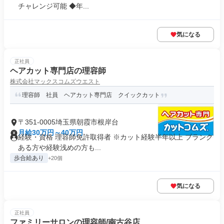
チャレンジ可能 ◆年...
気になる
正社員
ヘアカット専門店の理容師
株式会社マックスコムズウエスト
理容師 社員 ヘアカット専門店 クイックカット
〒351-0005埼玉県朝霞市根岸台
月給30万円～40万円
経験・資格 理容師免許取得者 ※カット経験半年以上 ブランク
ある方や経験浅めの方も...
歩合給あり
+20個
気になる
正社員
ファミリーサロンの理容師/南古谷店