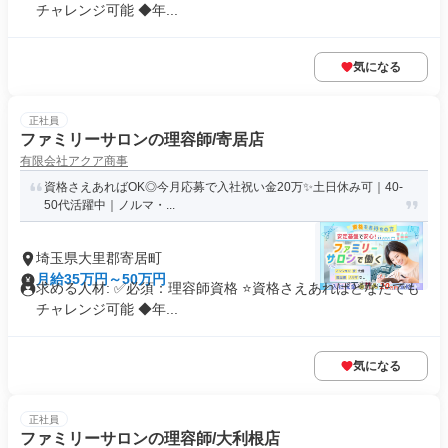
チャレンジ可能 ◆年...
気になる
正社員
ファミリーサロンの理容師/寄居店
有限会社アクア商事
資格さえあればOK◎今月応募で入社祝い金20万✨️土日休み可｜40-
50代活躍中｜ノルマ・...
埼玉県大里郡寄居町
月給35万円～50万円
求める人材: ✅必須：理容師資格 ⭐️資格さえあればどなたでも
チャレンジ可能 ◆年...
気になる
正社員
ファミリーサロンの理容師/大利根店