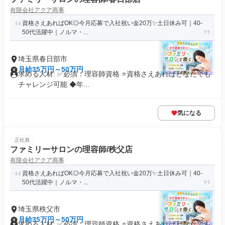
有限会社アクア商事
資格さえあればOK◎今月応募で入社祝い金20万✨️土日休み可｜40-
50代活躍中｜ノルマ・...
埼玉県春日部市
月給35万円～50万円
求める人材: ✅必須：理容師資格 ⭐️資格さえあればどなたでも
チャレンジ可能 ◆年...
気になる
正社員
ファミリーサロンの理容師/秩父店
有限会社アクア商事
資格さえあればOK◎今月応募で入社祝い金20万✨️土日休み可｜40-
50代活躍中｜ノルマ・...
埼玉県秩父市
月給35万円～50万円
求める人材: ✅必須：理容師資格 ⭐️資格さえあればどなたでも