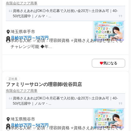
有限会社アクア商事
資格さえあればOK◎今月応募で入社祝い金20万✨️土日休み可｜40-
50代活躍中｜ノルマ・...
埼玉県幸手市
月給35万円～50万円
求める人材: ✅必須：理容師資格 ⭐️資格さえあればどなたでも
チャレンジ可能 ◆年...
気になる
正社員
ファミリーサロンの理容師/佐谷田店
有限会社アクア商事
資格さえあればOK◎今月応募で入社祝い金20万✨️土日休み可｜40-
50代活躍中｜ノルマ・...
埼玉県熊谷市
月給35万円～50万円
求める人材: ✅必須：理容師資格 ⭐️資格さえあればどなたでも