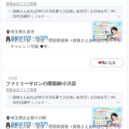
有限会社アクア商事
資格さえあればOK◎今月応募で入社祝い金20万✨️土日休み可｜40-
50代活躍中｜ノルマ・...
埼玉県久喜市
月給35万円～50万円
求める人材: ✅必須：理容師資格 ⭐️資格さえあればどなたでも
チャレンジ可能 ◆年...
気になる
正社員
ファミリーサロンの理容師/小川店
有限会社アクア商事
資格さえあればOK◎今月応募で入社祝い金20万✨️土日休み可｜40-
50代活躍中｜ノルマ・...
埼玉県比企郡小川町
月給35万円～50万円
求める人材: ✅必須：理容師資格 ⭐️資格さえあればどなたでも