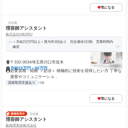
気になる
正社員
理容師アシスタント
株式会社HIKARU
＜月給23万円以上＞賞与年2回あり 完全週休2日制 営業時間内
練習
〒332-0034埼玉県川口市並木
月給23万円～50万円
必要資格・経験 ＜必須＞ 積極的に技術を習得したい方 丁寧な
接客やコミュニケーショ...
資格取得支援あり
+3個
気になる
正社員
理容師アシスタント
阪南理美容株式会社