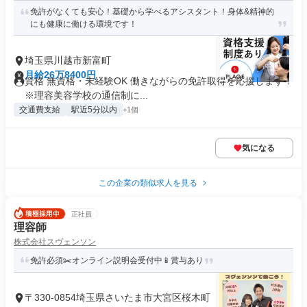
免許がなくても安心！基礎から学べるアシスタント！身体&精神的
にも健康に働ける環境です！
埼玉県川越市新富町
月給26万8400円
資格 無資格・未経験OK 働きながらの免許取得を応援します！
※理容美容学校の通信制に...
交通費支給
駅近5分以内
+1個
気になる
この企業の類似求人を見る
正社員
理容師
株式会社スヴェンソン
免許必須✂️オンライン説明会受付中📱賞与あり
〒330-0854埼玉県さいたま市大宮区桜木町