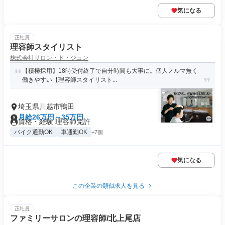
気になる
正社員
理容師スタイリスト
株式会社サロン・ド・ジュン
【積極採用】18時受付終了で自分時間も大事に。個人ノルマ無く
働きやすい【理容師スタイリスト...
埼玉県川越市鴨田
月給26万円～35万円
資格・経験 理容師免許
バイク通勤OK
車通勤OK
+7個
気になる
この企業の類似求人を見る
正社員
ファミリーサロンの理容師/北上尾店