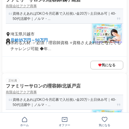
有限会社アクア商事
資格さえあればOK◎今月応募で入社祝い金20万✨️土日休み可｜40-
50代活躍中｜ノルマ・...
埼玉県川越市
月給35万円～50万円
求める人材: ✅必須：理容師資格 ⭐️資格さえあればどなたでも
チャレンジ可能 ◆年...
気になる
正社員
ファミリーサロンの理容師/北坂戸店
有限会社アクア商事
資格さえあればOK◎今月応募で入社祝い金20万✨️土日休み可｜40-
50代活躍中｜ノルマ・...
埼玉県坂戸市
ホーム
オファー
気になる
月給35万円～50万円
求める人材: ✅必須：理容師資格 ⭐️資格さえあればどなたでも