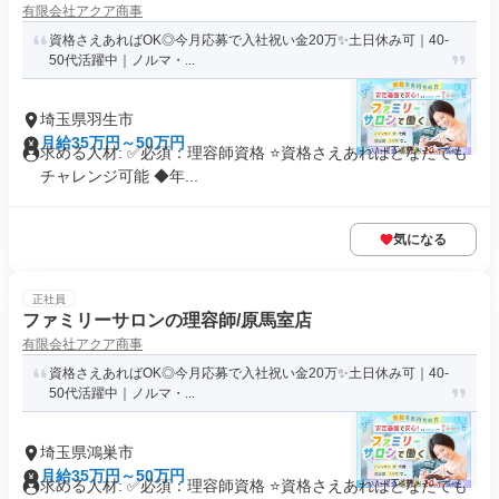
有限会社アクア商事
資格さえあればOK◎今月応募で入社祝い金20万✨️土日休み可｜40-
50代活躍中｜ノルマ・...
埼玉県羽生市
月給35万円～50万円
求める人材: ✅必須：理容師資格 ⭐️資格さえあればどなたでも
チャレンジ可能 ◆年...
気になる
正社員
ファミリーサロンの理容師/原馬室店
有限会社アクア商事
資格さえあればOK◎今月応募で入社祝い金20万✨️土日休み可｜40-
50代活躍中｜ノルマ・...
埼玉県鴻巣市
月給35万円～50万円
求める人材: ✅必須：理容師資格 ⭐️資格さえあればどなたでも