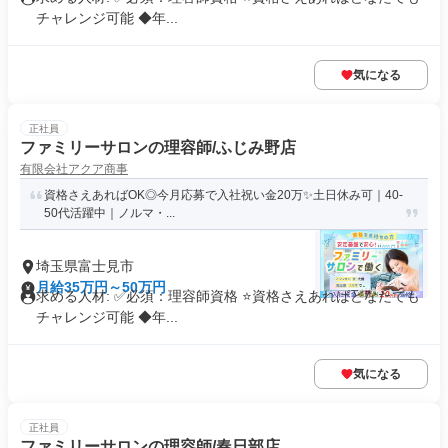
チャレンジ可能 ◆年...
気になる
正社員
ファミリーサロンの理容師/ふじみ野店
有限会社アクア商事
資格さえあればOK◎今月応募で入社祝い金20万✨️土日休み可｜40-
50代活躍中｜ノルマ・...
埼玉県富士見市
月給35万円～50万円
求める人材: ✅必須：理容師資格 ⭐️資格さえあればどなたでも
チャレンジ可能 ◆年...
気になる
正社員
ファミリーサロンの理容師/春日部店