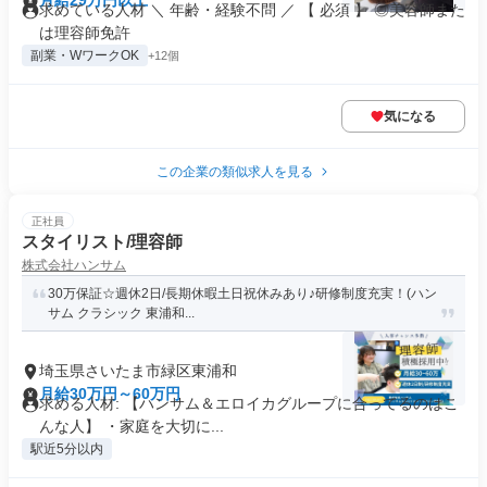
月給29万円以上
求めている人材 ＼ 年齢・経験不問 ／ 【 必須 】 ◎美容師また
は理容師免許
副業・WワークOK
+12個
気になる
この企業の類似求人を見る
正社員
スタイリスト/理容師
株式会社ハンサム
30万保証☆週休2日/長期休暇土日祝休みあり♪研修制度充実！(ハン
サム クラシック 東浦和...
埼玉県さいたま市緑区東浦和
月給30万円～60万円
求める人材: 【ハンサム＆エロイカグループに合ってるのはこ
んな人】 ・家庭を大切に...
駅近5分以内