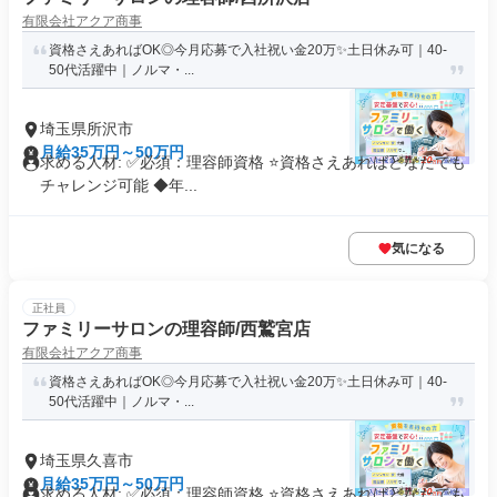
有限会社アクア商事
資格さえあればOK◎今月応募で入社祝い金20万✨️土日休み可｜40-
50代活躍中｜ノルマ・...
埼玉県所沢市
月給35万円～50万円
求める人材: ✅必須：理容師資格 ⭐️資格さえあればどなたでも
チャレンジ可能 ◆年...
気になる
正社員
ファミリーサロンの理容師/西鷲宮店
有限会社アクア商事
資格さえあればOK◎今月応募で入社祝い金20万✨️土日休み可｜40-
50代活躍中｜ノルマ・...
埼玉県久喜市
月給35万円～50万円
求める人材: ✅必須：理容師資格 ⭐️資格さえあればどなたでも