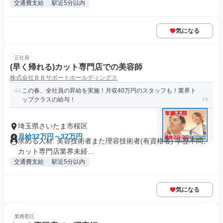
交通費支給
駅近5分以内
気になる
正社員
(早く帰れる)カット専門店での美容師
株式会社ＢＢサポートホールディングス
この春、全社員の昇給を実施！月収40万円のスタッフも！業界ト
ップクラスの給与！
埼玉県さいたま市桜区
月給32万円～37万円
求める人材: 美容技術者また理容技術者(有資格者) 学歴不問、
カット専門店業界未経...
交通費支給
駅近5分以内
気になる
業務委託