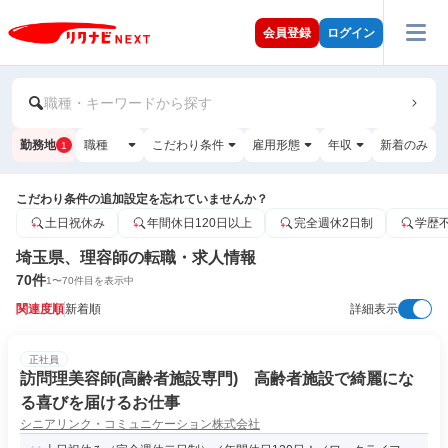
会員登録
ログイン
職種・キーワードから探す
勤務地
職種
こだわり条件
雇用形態
年収
新着のみ
1
こだわり条件の追加設定を忘れていませんか？
土日祝休み
年間休日120日以上
完全週休2日制
学歴
埼玉県、理容師の転職・求人情報
70
件
1
〜
70
件目を表示中
関連度順
新着順
詳細表示
正社員
訪問理美容師(高齢者施設専門) 高齢者施設で綺麗にな
る喜びを届けるお仕事
シニアリンク・コミュニケーション株式会社