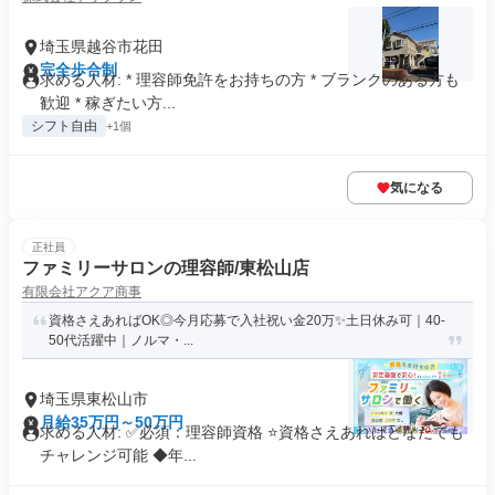
埼玉県越谷市花田
完全歩合制
求める人材: * 理容師免許をお持ちの方 * ブランクのある方も
歓迎 * 稼ぎたい方...
シフト自由
+1個
気になる
正社員
ファミリーサロンの理容師/東松山店
有限会社アクア商事
資格さえあればOK◎今月応募で入社祝い金20万✨️土日休み可｜40-
50代活躍中｜ノルマ・...
埼玉県東松山市
月給35万円～50万円
求める人材: ✅必須：理容師資格 ⭐️資格さえあればどなたでも
チャレンジ可能 ◆年...