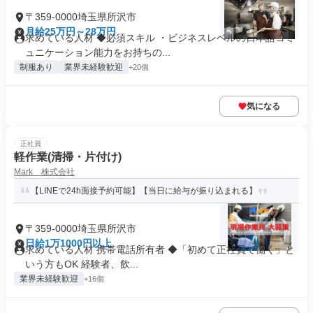
〒359-0000埼玉県所沢市
月給25万円～28万円
求めている人材 ◆必須スキル ・ビジネスレベルの日本語コミ
ュニケーション能力をお持ちの...
制服あり
業界未経験歓迎
+20個
気になる
正社員
軽作業(清掃・片付け)
Mark 株式会社
【LINEで24h面接予約可能】【当日に給与が振り込まれる】
〒359-0000埼玉県所沢市
日給1万1000円以上
求めている人材 携帯電話所有者 ◆「初めて正社員で働く」と
いう方もOK 経験者、飲...
業界未経験歓迎
+16個