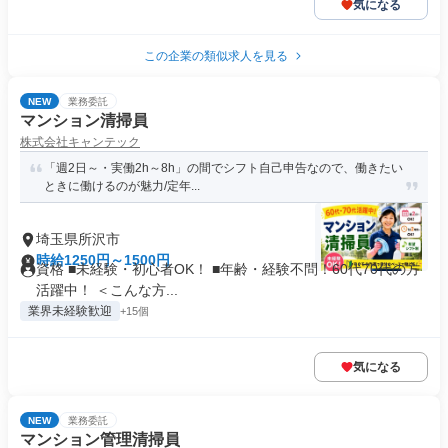
気になる
この企業の類似求人を見る
NEW
業務委託
マンション清掃員
株式会社キャンテック
「週2日～・実働2h～8h」の間でシフト自己申告なので、働きたい
ときに働けるのが魅力/定年...
埼玉県所沢市
時給1250円～1500円
資格 ■未経験・初心者OK！ ■年齢・経験不問！60代70代の方
活躍中！ ＜こんな方...
業界未経験歓迎
+15個
気になる
NEW
業務委託
マンション管理清掃員