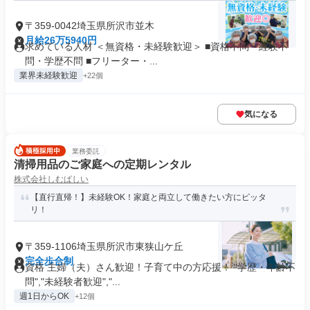
〒359-0042埼玉県所沢市並木
月給26万5940円
求めている人材 ＜無資格・未経験歓迎＞ ■資格不問・経験不
問・学歴不問 ■フリーター・...
業界未経験歓迎
+22個
気になる
業務委託
清掃用品のご家庭への定期レンタル
株式会社しむぱしい
【直行直帰！】未経験OK！家庭と両立して働きたい方にピッタ
リ！
〒359-1106埼玉県所沢市東狭山ケ丘
完全歩合制
資格 主婦（夫）さん歓迎！子育て中の方応援！ "学歴・年齢不
問","未経験者歓迎","...
週1日からOK
+12個