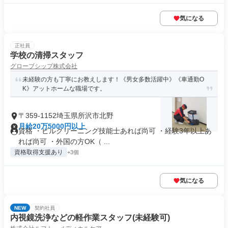
気になる
正社員
学校の清掃スタッフ
グローブシップ株式会社
未経験の方も丁寧にお教えします！《男女多数活躍中》《車通勤O
K》アットホームな職場です。
〒359-1152埼玉県所沢市北野
月給20万5000円以上
資格 ・ビルクリーニング技能士あれば尚可 ・経験3年以上あ
れば尚可 ・外国の方OK（ ...
資格取得支援あり
+3個
気になる
NEW
契約社員
内視鏡洗浄などの軽作業スタッフ(未経験可)