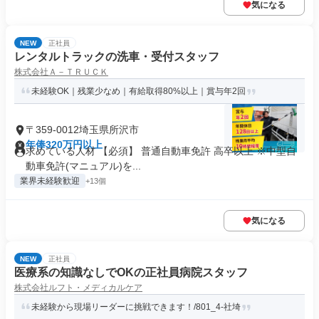
気になる
NEW
正社員
レンタルトラックの洗車・受付スタッフ
株式会社Ａ－ＴＲＵＣＫ
未経験OK｜残業少なめ｜有給取得80%以上｜賞与年2回
〒359-0012埼玉県所沢市
年俸320万円以上
求めている人材 【必須】 普通自動車免許 高卒以上 ※中型自
動車免許(マニュアル)を...
業界未経験歓迎
+13個
気になる
NEW
正社員
医療系の知識なしでOKの正社員病院スタッフ
株式会社ルフト・メディカルケア
未経験から現場リーダーに挑戦できます！/801_4-社埼