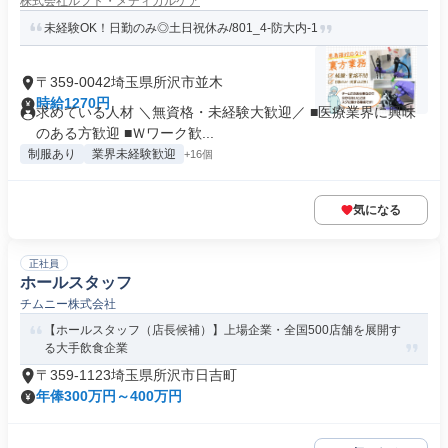
株式会社ルフト・メディカルケア
未経験OK！日勤のみ◎土日祝休み/801_4-防大内-1
〒359-0042埼玉県所沢市並木
時給1270円
求めている人材 ＼無資格・未経験大歓迎／ ■医療業界に興味
のある方歓迎 ■Ｗワーク歓...
制服あり
業界未経験歓迎
+16個
気になる
正社員
ホールスタッフ
チムニー株式会社
【ホールスタッフ（店長候補）】上場企業・全国500店舗を展開す
る大手飲食企業
〒359-1123埼玉県所沢市日吉町
年俸300万円～400万円