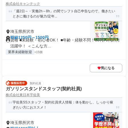
株式会社キャンテック
「週2日～・実働2h～8h」の間でシフト自己申告なので、働きたい
ときに働けるのが魅力/定年...
埼玉県所沢市
時給1250円～1500円
資格 ■未経験・初心者OK！ ■年齢・経験不問！60代70代の方
活躍中！ ＜こんな方...
業界未経験歓迎
+15個
気になる
契約社員
ガソリンスタンドスタッフ​(契約社員)
株式会社東日本宇佐美
宇佐美SSスタッフ・契約社員求人情報：体を動かし、しっかり稼
ぎたい方におススメ！
埼玉県所沢市