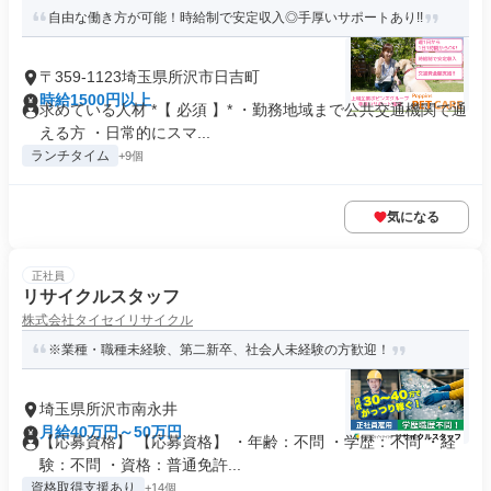
自由な働き方が可能！時給制で安定収入◎手厚いサポートあり!!
〒359-1123埼玉県所沢市日吉町
時給1500円以上
求めている人材 *【 必須 】* ・勤務地域まで公共交通機関で通
える方 ・日常的にスマ...
ランチタイム
+9個
気になる
正社員
リサイクルスタッフ
株式会社タイセイリサイクル
※業種・職種未経験、第二新卒、社会人未経験の方歓迎！
埼玉県所沢市南永井
月給40万円～50万円
【応募資格】 【応募資格】 ・年齢：不問 ・学歴：不問 ・経
験：不問 ・資格：普通免許...
資格取得支援あり
+14個