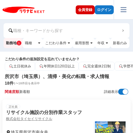
会員登録
ログイン
職種・キーワードから探す
勤務地
職種
こだわり条件
雇用形態
年収
新着のみ
1
こだわり条件の追加設定を忘れていませんか？
土日祝休み
年間休日120日以上
完全週休2日制
学歴
所沢市（埼玉県）、清掃・美化の転職・求人情報
18
件
1
〜
18
件目を表示中
関連度順
新着順
詳細表示
正社員
リサイクル施設の分別作業スタッフ
株式会社タイセイリサイクル
埼玉県所沢市南永井