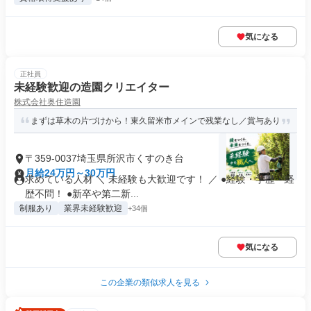
気になる
正社員
未経験歓迎の造園クリエイター
株式会社奥住造園
まずは草木の片づけから！東久留米市メインで残業なし／賞与あり
〒359-0037埼玉県所沢市くすのき台
月給24万円～30万円
求めている人材 ＼ 未経験も大歓迎です！ ／ ●経験・学歴・経
歴不問！ ●新卒や第二新...
制服あり
業界未経験歓迎
+34個
気になる
この企業の類似求人を見る