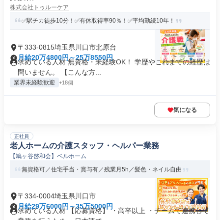
株式会社トゥルーケア
✅駅チカ徒歩10分！✅有休取得率90％！✅平均勤続10年！
〒333-0815埼玉県川口市北原台
月給20万4800円～25万8550円
求めている人材 無資格・未経験OK！ 学歴やこれまでの経歴は
問いません。 【こんな方...
業界未経験歓迎
+18個
気になる
正社員
老人ホームの介護スタッフ・ヘルパー業務
【鳩ヶ谷啓和会】ベルホーム
無資格可／住宅手当・賞与有／残業月5h／髪色・ネイル自由
〒334-0004埼玉県川口市
月給29万6000円～35万5000円
求めている人材 【応募資格】 ・高卒以上 ・チームで連携して