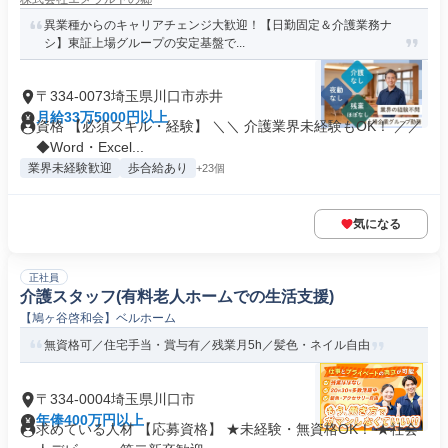
異業種からのキャリアチェンジ大歓迎！【日勤固定＆介護業務ナ
シ】東証上場グループの安定基盤で...
〒334-0073埼玉県川口市赤井
月給33万5000円以上
資格 【必須スキル・経験】 ＼＼ 介護業界未経験もOK！ ／／
◆Word・Excel...
業界未経験歓迎
歩合給あり
+23個
気になる
正社員
介護スタッフ(有料老人ホームでの生活支援)
【鳩ヶ谷啓和会】ベルホーム
無資格可／住宅手当・賞与有／残業月5h／髪色・ネイル自由
〒334-0004埼玉県川口市
年俸400万円以上
求めている人材 【応募資格】 ★未経験・無資格OK！ ★社会