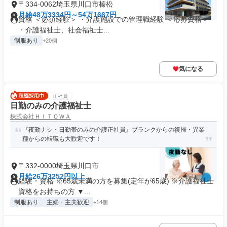
〒334-0062埼玉県川口市榛松
月給48万3334円～54万1667円
資格 ＜必須経験＞ ・介護施設での管理職経験 ＜応募資格＞
・介護福祉士、社会福祉士...
制服あり
+20個
気になる
正社員
日勤のみの介護福祉士
株式会社ＨＩＴＯＷＡ
『夜勤ナシ・日勤帯のみの介護正社員』ブランクからの復帰・異業
種からの転職も大歓迎です！
〒332-0000埼玉県川口市
月給26万3252円以上
経験・資格 ※65歳未満の方を募集(定年が65歳) ※介護福祉士
資格をお持ちの方 ▼...
制服あり
主婦・主夫歓迎
+14個