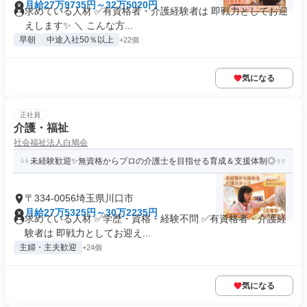
月給27万9735円～32万5020円
求めている人材 ✅有資格者・介護経験者は 即戦力としてお迎
えします✨ ＼ こんな方...
早朝
中途入社50％以上
+22個
気になる
正社員
介護・福祉
社会福祉法人白鳩会
未経験歓迎✨無資格からプロの介護士を目指せる育成＆支援体制◎
〒334-0056埼玉県川口市
月給27万5325円～30万2235円
求めている人材 ✅学歴・資格・経験不問 ✅有資格者・介護経
験者は 即戦力としてお迎え...
主婦・主夫歓迎
+24個
気になる