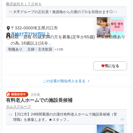
株式会社ＨＩＴＯＷＡ
大手グループの正社員！無資格から介護のプロを目指せます◎
〒332-0000埼玉県川口市
月給27万7752円以上
経験・資格 65歳未満の方を募集(定年が65歳) ※深夜勤務あり
の為､18歳以上(法令...
制服あり
主婦・主夫歓迎
+14個
気になる
この企業の類似求人を見る
正社員
有料老人ホームでの施設長候補
タムスグループ
【川口市】24時間看護の介護付有料老人ホームで施設長候補（管
理職）を募集します。★スタッフ...