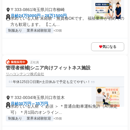
〒333-0861埼玉県川口市柳崎
月給24万5000円～28万1500円
求めている人材 未経験・無資格OKです。 福祉業界が初めての
方も歓迎します。 【こん...
制服あり
業界未経験歓迎
+33個
気になる
正社員
管理者候補|シニア向けフィットネス施設
リハコンテンツ株式会社
年休125日◎日勤×土日休みで予定も立てやすい！
〒332-0034埼玉県川口市並木
月給30万円～35万円
求めている人材 ＜ 必須 ＞ ＊普通自動車運転免許（AT限定
可） ＊月1回のオンライン...
制服あり
業界未経験歓迎
+35個