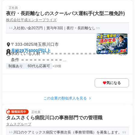
正社員
夜行・長距離なしのスクールバス運転手(大型二種免許)
株式会社平成エンタープライズ
入社祝い金20万円｜賞与年3回｜夜行・長距離なし
〒333-0825埼玉県川口市
月給29万4000円以上
求めている人材 ＝＝＝＝＝＝＝＝＝＝＝＝＝＝＝＝＝＝ 応募
条件 ＝＝＝＝＝＝＝＝＝＝...
制服あり
60代も応募可
+19個
気になる
この企業の類似求人を見る
正社員
タムスさくら病院川口の事務部門での管理職
タムスグループ
川口のケアミックス病院で事務次長（事務管理職）を募集します。