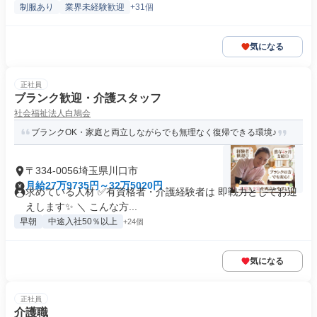
制服あり
業界未経験歓迎
+31個
気になる
正社員
ブランク歓迎・介護スタッフ
社会福祉法人白鳩会
ブランクOK・家庭と両立しながらでも無理なく復帰できる環境♪
〒334-0056埼玉県川口市
月給27万9735円～32万5020円
求めている人材 ✅有資格者・介護経験者は 即戦力としてお迎
えします✨ ＼ こんな方...
早朝
中途入社50％以上
+24個
気になる
正社員
介護職