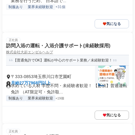
業務を行うため、 日本語で...
制服あり
業界未経験歓迎
+31個
気になる
正社員
訪問入浴の運転・入浴介護サポート(未経験採用)
株式会社大起エンゼルヘルプ
【普通免許でOK】運転が中心のサポート業務／未経験歓迎！
〒333-0853埼玉県川口市芝園町
月給27万7968円以上
求めている人材 学歴不問・未経験者歓迎！ 【必須】普通運転
免許 （AT限定可・免許取...
制服あり
業界未経験歓迎
+19個
気になる
正社員