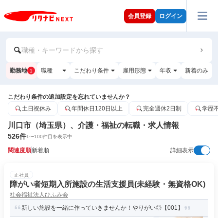
会員登録
ログイン
職種・キーワードから探す
勤務地
職種
こだわり条件
雇用形態
年収
新着のみ
1
こだわり条件の追加設定を忘れていませんか？
土日祝休み
年間休日120日以上
完全週休2日制
学歴
川口市（埼玉県）、介護・福祉の転職・求人情報
526
件
1
〜
100
件目を表示中
関連度順
新着順
詳細表示
正社員
障がい者短期入所施設の生活支援員(未経験・無資格OK)
社会福祉法人ひふみ会
新しい施設を一緒に作っていきませんか！やりがい◎【001】