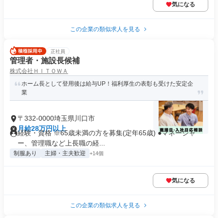
気になる
この企業の類似求人を見る
正社員
管理者・施設長候補
株式会社ＨＩＴＯＷＡ
ホーム長として登用後は給与UP！福利厚生の表彰も受けた安定企
業
〒332-0000埼玉県川口市
月給28万円以上
経験・資格 ※65歳未満の方を募集(定年65歳) ●マネージャ
ー、管理職など上長職の経...
制服あり
主婦・主夫歓迎
+14個
気になる
この企業の類似求人を見る