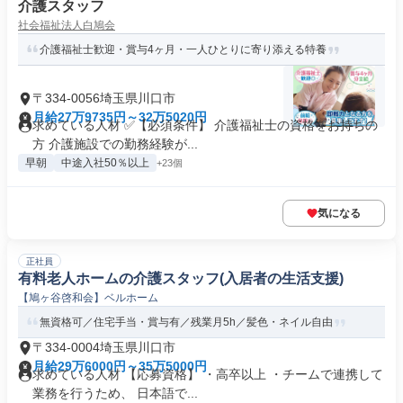
介護スタッフ
社会福祉法人白鳩会
介護福祉士歓迎・賞与4ヶ月・一人ひとりに寄り添える特養
〒334-0056埼玉県川口市
月給27万9735円～32万5020円
求めている人材 ✅【必須条件】 介護福祉士の資格をお持ちの
方 介護施設での勤務経験が...
早朝
中途入社50％以上
+23個
気になる
正社員
有料老人ホームの介護スタッフ(入居者の生活支援)
【鳩ヶ谷啓和会】ベルホーム
無資格可／住宅手当・賞与有／残業月5h／髪色・ネイル自由
〒334-0004埼玉県川口市
月給29万6000円～35万5000円
求めている人材 【応募資格】 ・高卒以上 ・チームで連携して
業務を行うため、 日本語で...