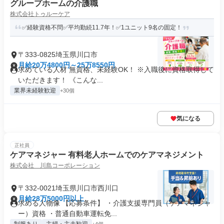
グループホームの介護職
株式会社トゥルーケア
✅経験資格不問✅平均勤続11.7年！✅1ユニット9名の固定！
〒333-0825埼玉県川口市
月給20万4800円～25万8550円
求めている人材 無資格、未経験OK！ ※入職後に資格取得して
いただきます！ 《こんな...
業界未経験歓迎
+30個
気になる
正社員
ケアマネジャー 有料老人ホームでのケアマネジメント
株式会社 川島コーポレーション
〒332-0021埼玉県川口市西川口
月給28万5000円以上
求める人物像 【応募条件】 ・介護支援専門員（ケアマネジャ
ー）資格 ・普通自動車運転免...