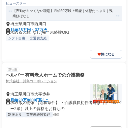
ヒュースター
【夜勤がキツくない職場】月給30万以上可能｜休憩たっぷり｜残
業ほぼなし
埼玉県川口市西川口
月給28万円～32万円
求める人材: なし(完全未経験OK)
シフト自由
交通費支給
気になる
正社員
ヘルパー 有料老人ホームでの介護業務
株式会社 川島コーポレーション
埼玉県川口市大字赤井
月給20万8000円以上
求める人物像 【応募条件】 ・介護職員初任者研修（旧ヘルパ
ー2級）以上の資格をお持ちの...
制服あり
業界未経験歓迎
+5個