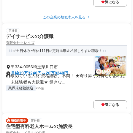
気になる
この企業の類似求人を見る
正社員
デイサービスの介護職
有限会社クレイズ
✅土日休み×年休111日✅定時退勤＆相談しやすい職場！
〒334-0056埼玉県川口市
月給19万3240円～20万8240円
求めている人材 資格経験、不問！ ★寄り添う気持ちがあれば
未経験者も大歓迎★ 働きな...
業界未経験歓迎
+25個
気になる
正社員
住宅型有料老人ホームの施設長
株式会社エメラルドの郷