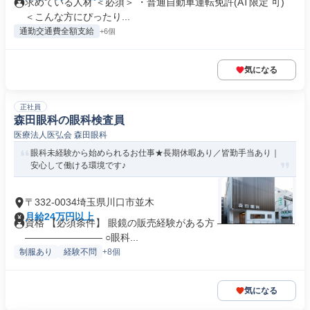
求めている人材 ＜必須＞ ・普通自動車運転免許(AT限定 可)
＜こんな方にぴったり...
通勤交通費全額支給
+6個
気になる
正社員
森田眼科の眼科検査員
医療法人医弘会 森田眼科
眼科未経験から始められるお仕事★長期休暇あり／皆勤手当あり｜
安心して働ける環境です♪
〒332-0034埼玉県川口市並木
月給24万円以上
資格 【必須条件】 眼鏡の販売経験がある方 ――――――――
―――――――― ○眼科...
制服あり
経験不問
+8個
気になる