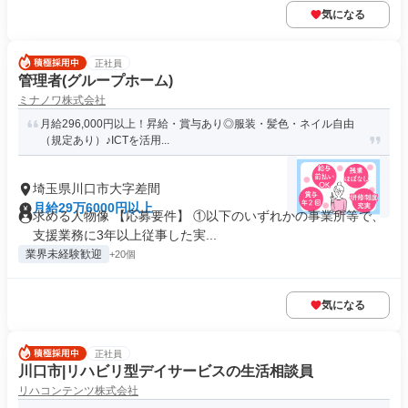
気になる
正社員
管理者(グループホーム)
ミナノワ株式会社
月給296,000円以上！昇給・賞与あり◎服装・髪色・ネイル自由
（規定あり）♪ICTを活用...
埼玉県川口市大字差間
月給29万6000円以上
求める人物像 【応募要件】 ①以下のいずれかの事業所等で、
支援業務に3年以上従事した実...
業界未経験歓迎
+20個
気になる
正社員
川口市|リハビリ型デイサービスの生活相談員
リハコンテンツ株式会社