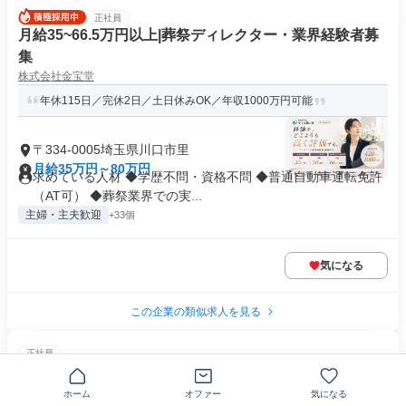
正社員
月給35~66.5万円以上|葬祭ディレクター・業界経験者募
集
株式会社金宝堂
年休115日／完休2日／土日休みOK／年収1000万円可能
〒334-0005埼玉県川口市里
月給35万円～80万円
求めている人材 ◆学歴不問・資格不問 ◆普通自動車運転免許
（AT可） ◆葬祭業界での実...
主婦・主夫歓迎
+33個
気になる
この企業の類似求人を見る
正社員
医療事務・受付
医療法人社団福美会
ホーム
オファー
気になる