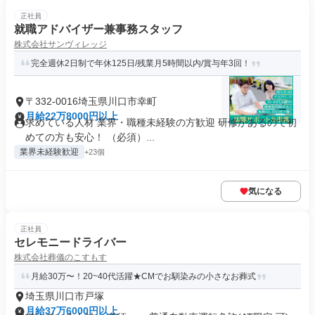
正社員
就職アドバイザー兼事務スタッフ
株式会社サンヴィレッジ
完全週休2日制で年休125日/残業月5時間以内/賞与年3回！
〒332-0016埼玉県川口市幸町
月給22万8000円以上
求めている人材 業界・職種未経験の方歓迎 研修があるので初
めての方も安心！ （必須）...
業界未経験歓迎
+23個
気になる
正社員
セレモニードライバー
株式会社葬儀のこすもす
月給30万〜！20~40代活躍★CMでお馴染みの小さなお葬式
埼玉県川口市戸塚
月給37万6000円以上