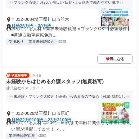
ブランク応援！月26万円以上×日勤×土日休みで働きやすい環境
〒332-0034埼玉県川口市並木
月給26万円～30万円
求めている人材 ⭐業界未経験歓迎 ⭐ブランクOK 【必須条件】
■普通自動車運転免許...
制服あり
業界未経験歓迎
+31個
気になる
正社員
未経験からはじめる介護スタッフ(無資格可)
株式会社ベストライフ
未経験・ブランク大歓迎！研修から始まるので安心！残業ほぼなし
〒332-0025埼玉県川口市原町
月給22万9100円～23万3100円
求めている人材 ◎20代～50代まで年齢に関係なく本当に幅広
い層が活躍してます！ ＜...
業界未経験歓迎
+30個