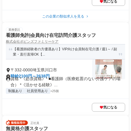
気になる
この企業の類似求人を見る
業務委託
看護師免許|会員向け在宅訪問介護スタッフ
株式会社ポピンズファミリーケア
【看護師経験者の方優遇あり】VIP向け会員制在宅介護 / 週1～ / 副
業・直行直帰OK【...
〒332-0000埼玉県川口市
時給2100円～2638円
資格 *《必須資格》* ■看護師（医療処置のない介護ケアの場
合） *《活かせる経験》...
制服あり
社員登用あり
+25個
気になる
正社員
無資格介護スタッフ