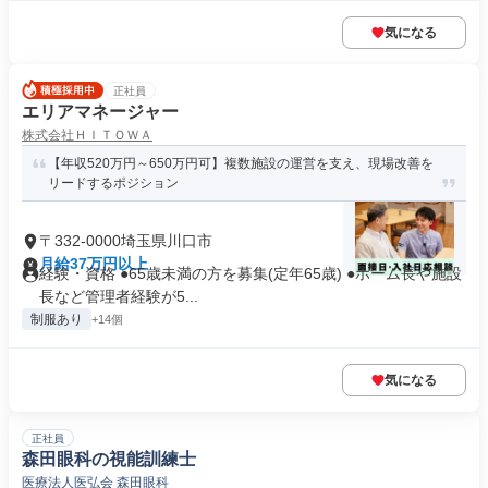
気になる
正社員
エリアマネージャー
株式会社ＨＩＴＯＷＡ
【年収520万円～650万円可】複数施設の運営を支え、現場改善を
リードするポジション
〒332-0000埼玉県川口市
月給37万円以上
経験・資格 ●65歳未満の方を募集(定年65歳) ●ホーム長や施設
長など管理者経験が5...
制服あり
+14個
気になる
正社員
森田眼科の視能訓練士
医療法人医弘会 森田眼科