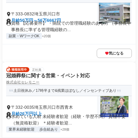
〒333-0832埼玉県川口市
月給50万円～56万6667円
資格 【応募要件】 ・病院での管理職経験のある方 （事務長や
事務長に準ずる管理職経験の...
副業・WワークOK
+20個
気になる
正社員
冠婚葬祭に関する営業・イベント対応
株式会社セレモニー
土日祝休み／17時半まで&残業ほぼなし／インセンティブあり
〒332-0035埼玉県川口市西青木
月給26万円以上
求めている人材 未経験者歓迎（経験・学歴不問） 資格不要
（無資格歓迎） ＊経験者歓迎...
業界未経験歓迎
歩合給あり
+28個