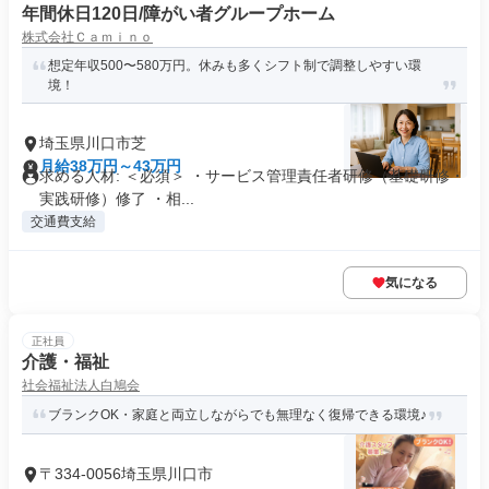
年間休日120日/障がい者グループホーム
株式会社Ｃａｍｉｎｏ
想定年収500〜580万円。休みも多くシフト制で調整しやすい環
境！
埼玉県川口市芝
月給38万円～43万円
求める人材: ＜必須＞ ・サービス管理責任者研修（基礎研修・
実践研修）修了 ・相...
交通費支給
気になる
正社員
介護・福祉
社会福祉法人白鳩会
ブランクOK・家庭と両立しながらでも無理なく復帰できる環境♪
〒334-0056埼玉県川口市