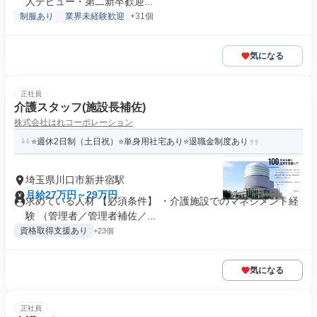
人デビュー・第二新卒歓迎...
制服あり
業界未経験歓迎
+31個
気になる
正社員
介護スタッフ(施設長補佐)
株式会社はれコーポレーション
⭐️週休2日制（土日祝）⭐️単身用社宅あり⭐️退職金制度あり
埼玉県川口市新井宿駅
月給27万円～29万円
求めている人材 【必須条件】 ・介護施設でのマネジメント経
験 （管理者／管理者補佐／...
資格取得支援あり
+23個
気になる
正社員