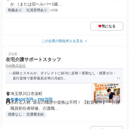
か （または旧ヘルパー1級...
制服あり
社員登用あり
+25個
気になる
この企業の類似求人を見る
正社員
在宅介護サポートスタッフ
hub株式会社
経験とスキルが、ダイレクトに給与に反映！夜勤なし・残業ゼロ・
直行直帰で業界最高水準の月給5...
埼玉県川口市栄町
年俸420万円～700万円
求める人材: 過去の職歴や資格は不問！ 【歓迎要件】 ・介護
職員初任者研修、介護職...
残業なし
交通費支給