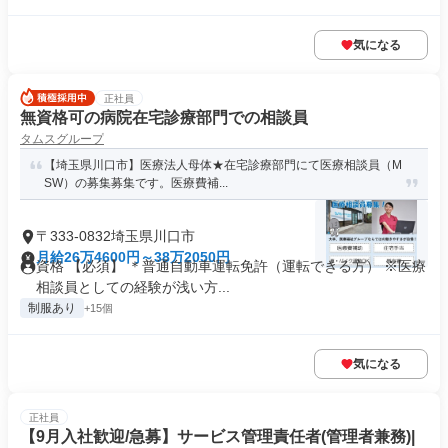
気になる
正社員
無資格可の病院在宅診療部門での相談員
タムスグループ
【埼玉県川口市】医療法人母体★在宅診療部門にて医療相談員（M
SW）の募集募集です。医療費補...
〒333-0832埼玉県川口市
月給26万4600円～38万2050円
資格 【必須】 ＊普通自動車運転免許（運転できる方） ※医療
相談員としての経験が浅い方...
制服あり
+15個
気になる
正社員
【9月入社歓迎/急募】サービス管理責任者(管理者兼務)|