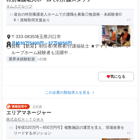
タムスグループ
道合の特別養護老人ホームで介護職を募集◎無資格・未経験者O
K！資格取得支援あり
〒333-0835埼玉県川口市
月給30万5400円～37万4650円
資格 【歓迎】初任者/実務者/介護福祉士 ★デイサービス・グ
ループホーム経験者も活躍中...
業界未経験歓迎
+22個
気になる
この企業の類似求人を見る
正社員
エリアマネージャー
株式会社ＨＩＴＯＷＡ
【年収520万円～650万円可】複数施設の運営を支え、現場改善を
リードするポジション