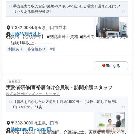
手当充実で収入安定♪経験やスキルを活かせる環境！週休2.5日でメ
リハリある勤務が可能！
〒332-0034埼玉県川口市並木
月給26万円以上
資格 【必須条件】 ■視能訓練士資格 ■眼科での視能訓練士実務
経験1年以上 ――――...
制服あり
歩合給あり
+8個
気になる
業務委託
実務者研修|富裕層向け会員制・訪問介護スタッフ
株式会社ポピンズファミリーケア
【資格を活かしたい方必見】時給1900円～（経験に応じて給与U
P）/ VIPケア / 1訪...
〒332-0000埼玉県川口市
時給1900円～2638円
資格 【必須】 ◎正看護師、介護福祉士、実務者研修のいずれ