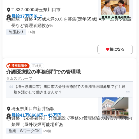
〒332-0000埼玉県川口市
月給37万円以上
経験・資格 ●65歳未満の方を募集(定年65歳) ●ホーム長や施設
長など管理者経験が5...
制服あり
+14個
気になる
正社員
介護医療院の事務部門での管理職
タムスグループ
【埼玉県川口市】川口市の介護医療院での事務管理職募集です！経
験を活かして働きませんか？
埼玉県川口市新井宿駅
月給41万6666円～45万円
資格 【応募要件】 介護施設で事務の管理経験のある方 敷地内
禁煙（屋外喫煙可能場所あ...
副業・WワークOK
+20個