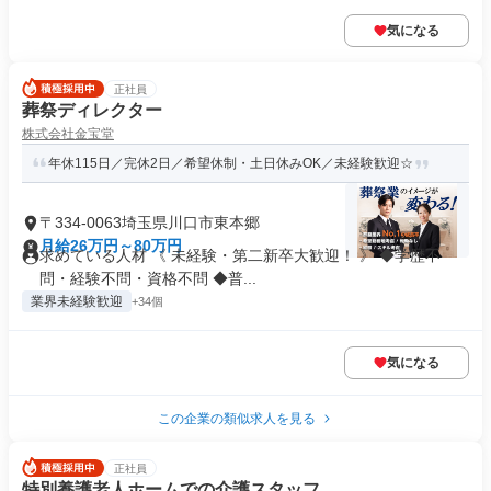
気になる
正社員
葬祭ディレクター
株式会社金宝堂
年休115日／完休2日／希望休制・土日休みOK／未経験歓迎☆
〒334-0063埼玉県川口市東本郷
月給26万円～80万円
求めている人材 《 未経験・第二新卒大歓迎！ 》 ◆学歴不
問・経験不問・資格不問 ◆普...
業界未経験歓迎
+34個
気になる
この企業の類似求人を見る
正社員
特別養護老人ホームでの介護スタッフ