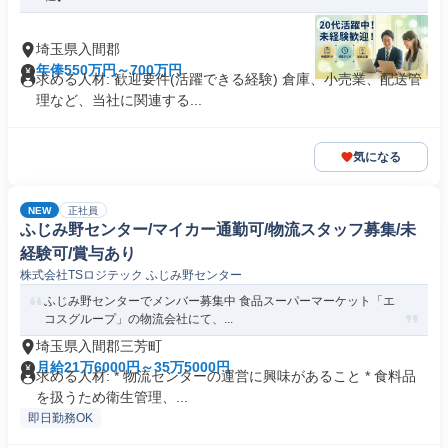
埼玉県入間郡
年俸550万円～700万円
求める人材: 歓迎要件(活躍できる経験) 倉庫、小売業、配送管
理など、当社に関連する...
気になる
NEW
正社員
ふじみ野センター/マイカー通勤可/物流スタッフ募集/未
経験可/賞与あり
株式会社TSロジテック ふじみ野センター
ふじみ野センターでメンバー募集中 食品スーパーマーケット「エ
コスグループ」の物流会社にて、...
埼玉県入間郡三芳町
月給21万6000円～35万5000円
求める人材: * 物流センターの運営に興味があること * 食料品
を扱うため衛生管理、...
即日勤務OK