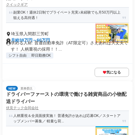
クイックギア
副業OK！週休2日制でプライベート充実♪未経験でも月50万円以上
狙える高待遇！
埼玉県入間郡三芳町
月給38万円～60万円
求める人材: 普通自動車免許（AT限定可）さえあれば大丈夫で
す！ 人柄重視の採用！！...
シフト自由
即日勤務OK
気になる
NEW
業務委託
ドライバーファーストの環境で働ける雑貨商品の小物配
送ドライバー
伏見テック合同会社
人柄重視＆全員面接実施！ 普通免許があれば応募OK／スタートア
ップメンバー募集／ 軽量な荷...