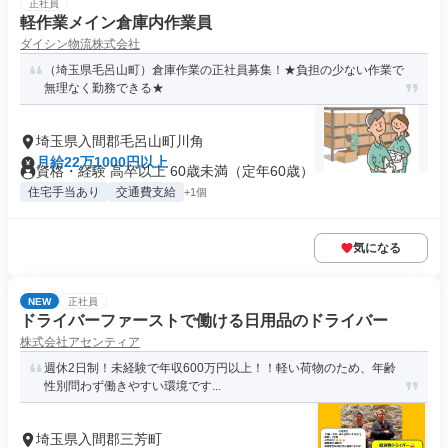
正社員
軽作業メイン倉庫内作業員
ダイシン物流株式会社
（埼玉県毛呂山町）倉庫作業の正社員募集！★負担の少ない作業で
無理なく勤務できる★
埼玉県入間郡毛呂山町川角
月給22万1000円以上
資格・経験 高卒以上 60歳未満（定年60歳）
住宅手当あり
交通費支給
+1個
気になる
NEW
正社員
ドライバーファーストで働ける日用品のドライバー
株式会社アセンティア
週休2日制！未経験で年収600万円以上！！軽い荷物のため、年齢
性別問わず働きやすい環境です...
埼玉県入間郡三芳町