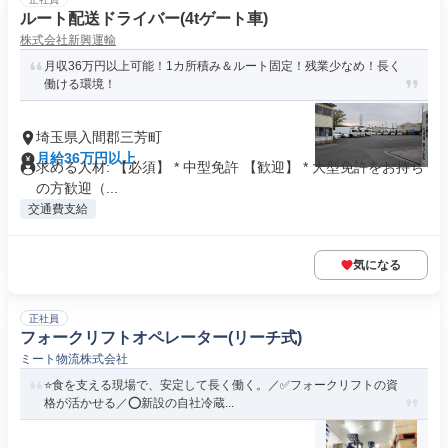
ルート配送ドライバー(4tゲート車)
株式会社新興運輸
月収36万円以上可能！1カ所積み＆ルート固定！残業少なめ！長く
働ける環境！
埼玉県入間郡三芳町
月給36万円以上
求める人材: 【必須】 * 中型免許 【歓迎】 * 大型免許をお持ち
の方歓迎（...
交通費支給
気になる
正社員
フォークリフトオペレーター(リーチ式)
ミート物流株式会社
⭐食を支える現場で、安定して長く働く。／✅フォークリフトの資
格が活かせる／⭕新設の自社冷蔵...