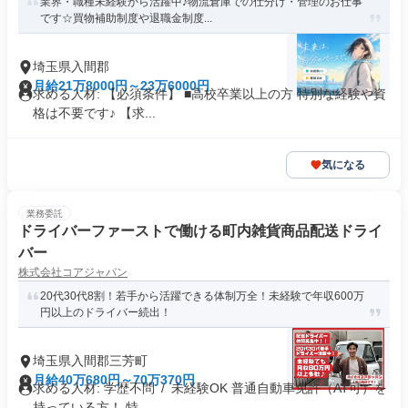
業界・職種未経験から活躍中♪物流倉庫での仕分け・管理のお仕事
です☆買物補助制度や退職金制度...
埼玉県入間郡
月給21万8000円～23万6000円
求める人材: 【必須条件】 ■高校卒業以上の方 特別な経験や資
格は不要です♪ 【求...
気になる
業務委託
ドライバーファーストで働ける町内雑貨商品配送ドライ
バー
株式会社コアジャパン
20代30代8割！若手から活躍できる体制万全！未経験で年収600万
円以上のドライバー続出！
埼玉県入間郡三芳町
月給40万680円～70万370円
求める人材: 学歴不問 / 未経験OK 普通自動車免許（AT可）を
持っている方！ 特...