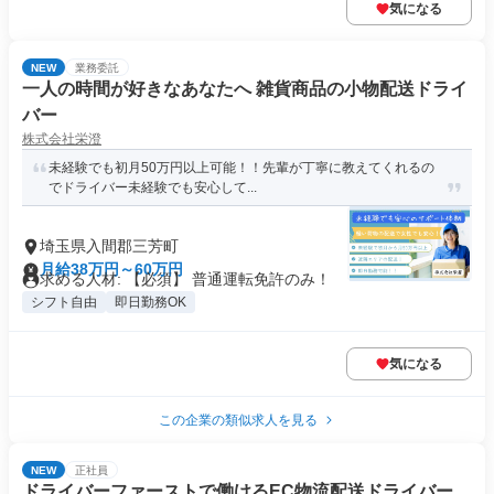
気になる
NEW
業務委託
一人の時間が好きなあなたへ 雑貨商品の小物配送ドライ
バー
株式会社栄澄
未経験でも初月50万円以上可能！！先輩が丁寧に教えてくれるの
でドライバー未経験でも安心して...
埼玉県入間郡三芳町
月給38万円～60万円
求める人材: 【必須】 普通運転免許のみ！
シフト自由
即日勤務OK
気になる
この企業の類似求人を見る
NEW
正社員
ドライバーファーストで働けるEC物流配送ドライバー