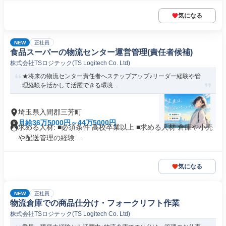
気になる
NEW
正社員
食品スーパーの物流センター運営管理(責任者候補)
株式会社TSロジテック(TS Logitech Co. Ltd)
★将来の物流センター責任者へステップアップ♪リーダー経験や管
理経験を活かして活躍できる環境...
埼玉県入間郡三芳町
月給36万5000円～44万5000円
求める人材: ■必須条件 高校卒業以上 ■求める人材 倉庫や小売
や配送管理の経験 ...
気になる
NEW
正社員
物流倉庫での商品仕分け・フォークリフト作業
株式会社TSロジテック(TS Logitech Co. Ltd)