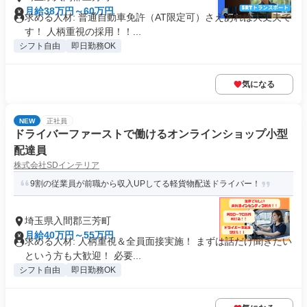
月給38万円～60万円
求める人材: 普通自動車免許（AT限定可）さえあれば大丈夫で
す！ 人柄重視の採用！！...
シフト自由
即日勤務OK
気になる
NEW
正社員
ドライバーファーストで働けるオンラインショップ小型
配達員
株式会社SDインテリア
9割の従業員が前職から収入UPしてる軽貨物配送ドライバー！
埼玉県入間郡三芳町
月給40万円～55万円
求める人材: 人柄重視＆全員面接実施！ まずは話だけ聞きたい
という方も大歓迎！ 必要...
シフト自由
即日勤務OK