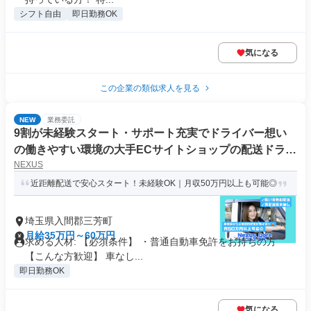
シフト自由
即日勤務OK
気になる
この企業の類似求人を見る
NEW
業務委託
9割が未経験スタート・サポート充実でドライバー想い
の働きやすい環境の大手ECサイトショップの配送ドライ
NEXUS
バー
近距離配送で安心スタート！未経験OK｜月収50万円以上も可能◎
埼玉県入間郡三芳町
月給35万円～60万円
求める人材: 【必須条件】 ・普通自動車免許をお持ちの方
【こんな方歓迎】 車なし...
即日勤務OK
気になる