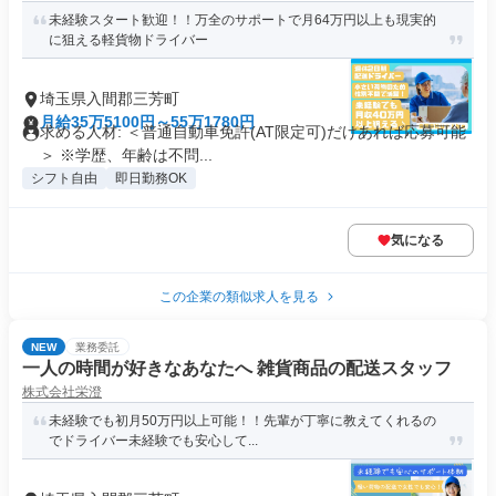
未経験スタート歓迎！！万全のサポートで月64万円以上も現実的
に狙える軽貨物ドライバー
埼玉県入間郡三芳町
月給35万5100円～55万1780円
求める人材: ＜普通自動車免許(AT限定可)だけあれば応募可能
＞ ※学歴、年齢は不問...
シフト自由
即日勤務OK
気になる
この企業の類似求人を見る
NEW
業務委託
一人の時間が好きなあなたへ 雑貨商品の配送スタッフ
株式会社栄澄
未経験でも初月50万円以上可能！！先輩が丁寧に教えてくれるの
でドライバー未経験でも安心して...