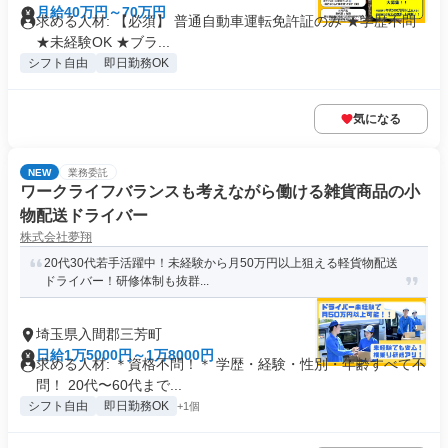
月給40万円～70万円
求める人材: 【必須】 普通自動車運転免許証のみ ★学歴不問
★未経験OK ★ブラ...
シフト自由
即日勤務OK
気になる
NEW
業務委託
ワークライフバランスも考えながら働ける雑貨商品の小
物配送ドライバー
株式会社夢翔
20代30代若手活躍中！未経験から月50万円以上狙える軽貨物配送
ドライバー！研修体制も抜群...
埼玉県入間郡三芳町
日給1万5000円～1万8000円
求める人材: ＊資格不問！＊ 学歴・経験・性別・年齢すべて不
問！ 20代〜60代まで...
シフト自由
即日勤務OK
+1個