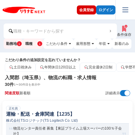
会員登録
ログイン
職種・キーワードから探す
条件保存
勤務地
職種
こだわり条件
雇用形態
年収
新着のみ
1
1
こだわり条件の追加設定を忘れていませんか？
土日祝休み
年間休日120日以上
完全週休2日制
学歴
入間郡（埼玉県）、物流の転職・求人情報
30
件
1
〜
30
件目を表示中
関連度順
新着順
詳細表示
正社員
運輸・配送・倉庫関連【1235】
株式会社TSロジテック(TS Logitech Co. Ltd)
物流センター責任者 募集【東証プライム上場スーパーの100％子会
社】