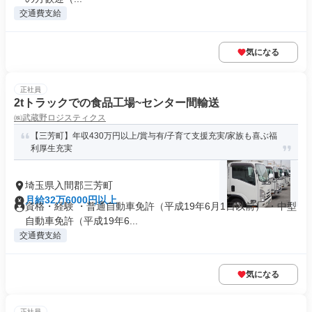
交通費支給
気になる
正社員
2tトラックでの食品工場~センター間輸送
㈱武蔵野ロジスティクス
【三芳町】年収430万円以上/賞与有/子育て支援充実/家族も喜ぶ福
利厚生充実
埼玉県入間郡三芳町
月給32万6000円以上
資格・経験 ・普通自動車免許（平成19年6月1日以前） ・中型
自動車免許（平成19年6...
交通費支給
気になる
正社員