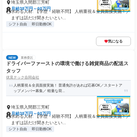
埼玉県入間郡三芳町
月給38万円～60万円
求める人材: 【学歴・経験不問】 人柄重視＆全員面接実施！／
まずは話だけ聞きたいとい...
シフト自由
即日勤務OK
気になる
NEW
業務委託
ドライバーファーストの環境で働ける雑貨商品の配送ス
タッフ
伏見テック合同会社
人柄重視＆全員面接実施！ 普通免許があれば応募OK／スタートア
ップメンバー募集／ 軽量な荷...
埼玉県入間郡三芳町
月給38万円～60万円
求める人材: 【学歴・経験不問】 人柄重視＆全員面接実施！／
まずは話だけ聞きたいとい...
シフト自由
即日勤務OK