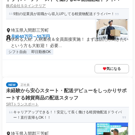
株式会社ＳＤインテリア
9割の従業員が前職から収入UPしてる軽貨物配送ドライバー！
埼玉県入間郡三芳町
月給40万円～55万円
求める人材: 人柄重視＆全員面接実施！ まずは話だけ聞きたい
という方も大歓迎！ 必要...
シフト自由
即日勤務OK
気になる
NEW
正社員
未経験から安心スタート・配送デビューをしっかりサポ
ートする雑貨商品の配送スタッフ
SRTトランスポート
キャリアアップできる！！安定して長く働ける軽貨物配送ドライバ
ー！直行直帰もOK！！
埼玉県入間郡三芳町