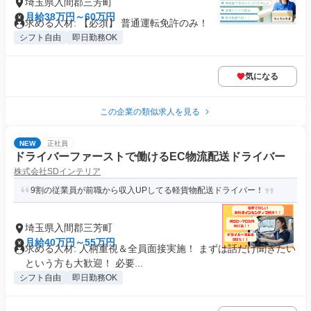
埼玉県入間郡三芳町
月給38万円～60万円
求める人材: 【必須】 普通運転免許のみ！
シフト自由
即日勤務OK
気になる
この企業の類似求人を見る
NEW
正社員
ドライバーファーストで働けるEC物流配送ドライバー
株式会社SDインテリア
9割の従業員が前職から収入UPしてる軽貨物配送ドライバー！
埼玉県入間郡三芳町
月給40万円～55万円
求める人材: 人柄重視＆全員面接実施！ まずは話だけ聞きたい
という方も大歓迎！ 必要...
シフト自由
即日勤務OK