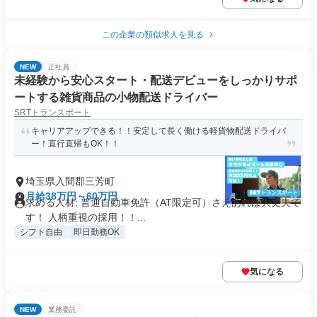
この企業の類似求人を見る
NEW
正社員
未経験から安心スタート・配送デビューをしっかりサポ
ートする雑貨商品の小物配送ドライバー
SRTトランスポート
キャリアアップできる！！安定して長く働ける軽貨物配送ドライバ
ー！直行直帰もOK！！
埼玉県入間郡三芳町
月給38万円～60万円
求める人材: 普通自動車免許（AT限定可）さえあれば大丈夫で
す！ 人柄重視の採用！！...
シフト自由
即日勤務OK
気になる
NEW
業務委託