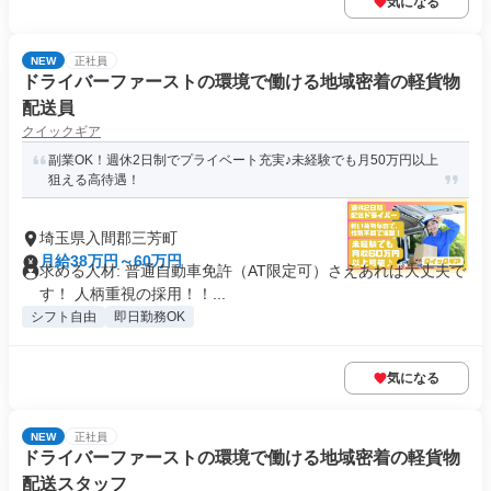
気になる
NEW
正社員
ドライバーファーストの環境で働ける地域密着の軽貨物
配送員
クイックギア
副業OK！週休2日制でプライベート充実♪未経験でも月50万円以上
狙える高待遇！
埼玉県入間郡三芳町
月給38万円～60万円
求める人材: 普通自動車免許（AT限定可）さえあれば大丈夫で
す！ 人柄重視の採用！！...
シフト自由
即日勤務OK
気になる
NEW
正社員
ドライバーファーストの環境で働ける地域密着の軽貨物
配送スタッフ