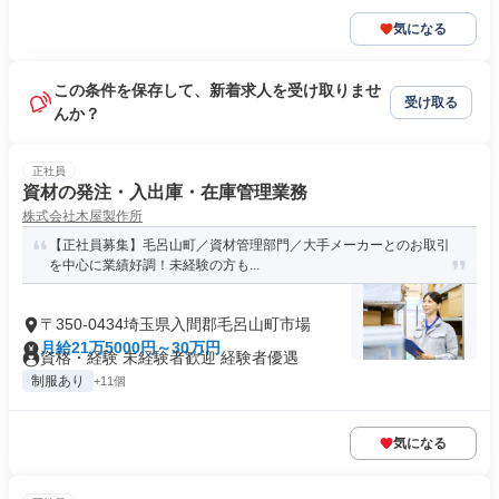
気になる
この条件を保存して、新着求人を受け取りませ
受け取る
んか？
正社員
資材の発注・入出庫・在庫管理業務
株式会社木屋製作所
【正社員募集】毛呂山町／資材管理部門／大手メーカーとのお取引
を中心に業績好調！未経験の方も...
〒350-0434埼玉県入間郡毛呂山町市場
月給21万5000円～30万円
資格・経験 未経験者歓迎 経験者優遇
制服あり
+11個
気になる