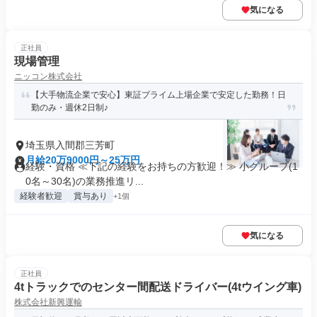
気になる
正社員
現場管理
ニッコン株式会社
【大手物流企業で安心】東証プライム上場企業で安定した勤務！日
勤のみ・週休2日制♪
埼玉県入間郡三芳町
月給20万9000円～25万円
経験・資格 ≪下記の経験をお持ちの方歓迎！≫ 小グループ(1
0名～30名)の業務推進リ...
経験者歓迎
賞与あり
+1個
気になる
正社員
4tトラックでのセンター間配送ドライバー(4tウイング車)
株式会社新興運輸