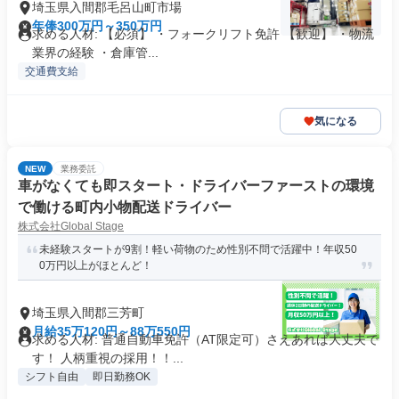
埼玉県入間郡毛呂山町市場
年俸300万円～350万円
求める人材: 【必須】 ・フォークリフト免許 【歓迎】 ・物流
業界の経験 ・倉庫管...
交通費支給
気になる
NEW
業務委託
車がなくても即スタート・ドライバーファーストの環境
で働ける町内小物配送ドライバー
株式会社Global Stage
未経験スタートが9割！軽い荷物のため性別不問で活躍中！年収50
0万円以上がほとんど！
埼玉県入間郡三芳町
月給35万120円～88万550円
求める人材: 普通自動車免許（AT限定可）さえあれば大丈夫で
す！ 人柄重視の採用！！...
シフト自由
即日勤務OK