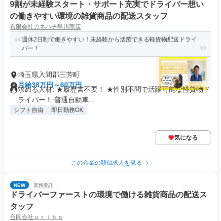
9割が未経験スタート・サポート充実でドライバー想い
の働きやすい環境の雑貨商品の配送スタッフ
有限会社カネハチ早川商店
週休2日制で働きやすい！未経験から活躍できる軽貨物配送ドライ
バー！
埼玉県入間郡三芳町
月給38万円～60万円
求める人材: ★履歴書不要！ ★性別不問で活躍可能な軽貨物ド
ライバー！ 普通自動車...
シフト自由
即日勤務OK
気になる
この企業の類似求人を見る
NEW
業務委託
ドライバーファーストの環境で働ける雑貨商品の配送ス
タッフ
合同会社ｕｒｉｂｏ