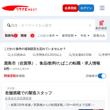
会員登録
ログイン
職種・キーワードから探す
条件保存
勤務地
職種
こだわり条件
雇用形態
年収
新着のみ
1
1
こだわり条件の追加設定を忘れていませんか？
土日祝休み
年間休日120日以上
完全週休2日制
学歴
鹿島市（佐賀県）、食品/飲料/たばこの転職・求人情報
8
件
1
〜
8
件目を表示中
関連度順
新着順
詳細表示
正社員
老舗酒蔵での製造スタッフ
合資会社光武酒造場
創業330年老舗／異業種からの転職多数／20〜40代まで活躍