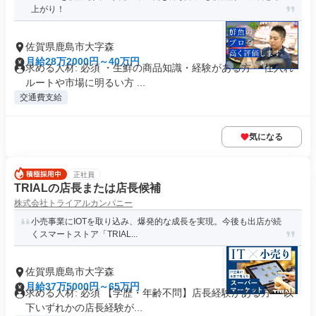
上がり！
佐賀県鹿島市大字森
月給28万2000円～40万円
求める人材: 必須 ・生鮮の商品知識・経験がある方 ・仕入れ
ルートや市場に明るい方 ...
交通費支給
気になる
正社員
TRIALの店長または店長候補
株式会社トライアルカンパニー
小売事業にIOTを取り込み、爆発的な成長を実現。今後も出店が続
くスマートストア「TRIAL...
佐賀県鹿島市大字森
月給37万5000円～65万円
求める人材: 必須 【学歴・年齢不問】店長経験がある方 ～以
下いずれかの店長経験が...