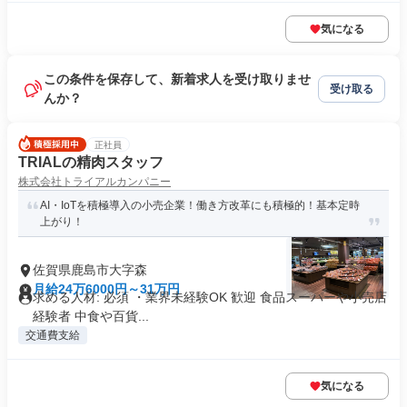
気になる
この条件を保存して、新着求人を受け取りませ
受け取る
んか？
正社員
TRIALの精肉スタッフ
株式会社トライアルカンパニー
AI・IoTを積極導入の小売企業！働き方改革にも積極的！基本定時
上がり！
佐賀県鹿島市大字森
月給24万6000円～31万円
求める人材: 必須 ・業界未経験OK 歓迎 食品スーパーや小売店
経験者 中食や百貨...
交通費支給
気になる