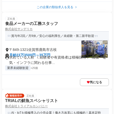
この企業の類似求人を見る
正社員
食品メーカーの工務スタッフ
株式会社サンデリカ
賞与年2回／月9休／安心の福利厚生／未経験・第二新卒歓迎
〒849-1321佐賀県鹿島市古枝
月給23万3500円～35万円
求めている人材 《 経験者や有資格者は積極採用 》 機械・電
気・インフラに関わる仕事...
業界未経験歓迎
+25個
気になる
正社員
TRIALの鮮魚スペシャリスト
株式会社トライアルカンパニー
AI・IoTを積極導入の小売企業！働き方改革にも積極的！基本定時