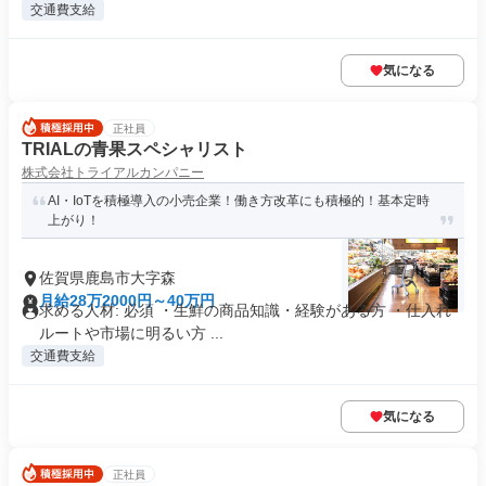
交通費支給
気になる
正社員
TRIALの青果スペシャリスト
株式会社トライアルカンパニー
AI・IoTを積極導入の小売企業！働き方改革にも積極的！基本定時
上がり！
佐賀県鹿島市大字森
月給28万2000円～40万円
求める人材: 必須 ・生鮮の商品知識・経験がある方 ・仕入れ
ルートや市場に明るい方 ...
交通費支給
気になる
正社員