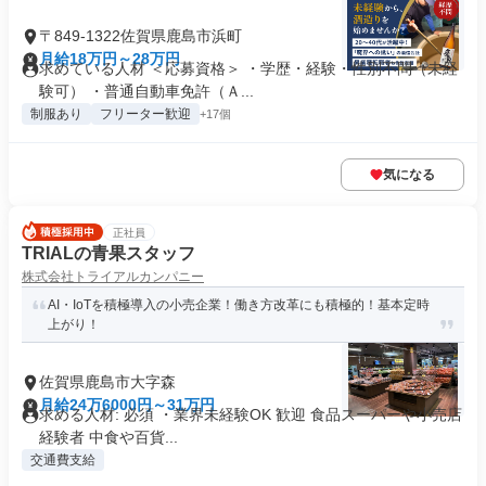
〒849-1322佐賀県鹿島市浜町
月給18万円～28万円
求めている人材 ＜応募資格＞ ・学歴・経験・性別不問（未経
験可） ・普通自動車免許（Ａ...
制服あり
フリーター歓迎
+17個
気になる
正社員
TRIALの青果スタッフ
株式会社トライアルカンパニー
AI・IoTを積極導入の小売企業！働き方改革にも積極的！基本定時
上がり！
佐賀県鹿島市大字森
月給24万6000円～31万円
求める人材: 必須 ・業界未経験OK 歓迎 食品スーパーや小売店
経験者 中食や百貨...
交通費支給