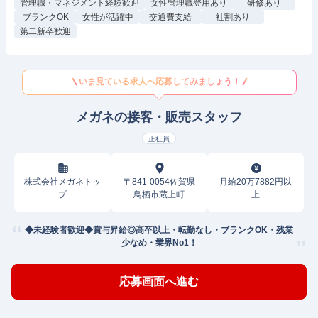
管理職・マネジメント経験歓迎
女性管理職登用あり
研修あり
ブランクOK
女性が活躍中
交通費支給
社割あり
第二新卒歓迎
いま見ている求人へ応募してみましょう！
メガネの接客・販売スタッフ
正社員
株式会社メガネトッ
〒841-0054佐賀県
月給20万7882円以
プ
鳥栖市蔵上町
上
◆未経験者歓迎◆賞与昇給◎高卒以上・転勤なし・ブランクOK・残業
少なめ・業界No1！
応募画面へ進む