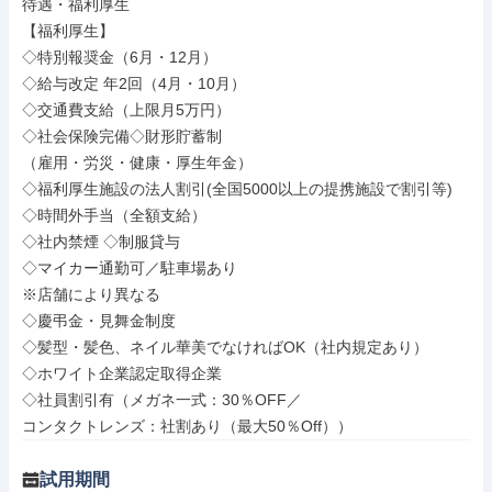
待遇・福利厚生

【福利厚生】

◇特別報奨金（6月・12月）

◇給与改定 年2回（4月・10月）

◇交通費支給（上限月5万円）

◇社会保険完備◇財形貯蓄制

（雇用・労災・健康・厚生年金）

◇福利厚生施設の法人割引(全国5000以上の提携施設で割引等)

◇時間外手当（全額支給）

◇社内禁煙 ◇制服貸与

◇マイカー通勤可／駐車場あり

※店舗により異なる

◇慶弔金・見舞金制度

◇髪型・髪色、ネイル華美でなければOK（社内規定あり）

◇ホワイト企業認定取得企業

◇社員割引有（メガネ一式：30％OFF／

コンタクトレンズ：社割あり（最大50％Off））
試用期間