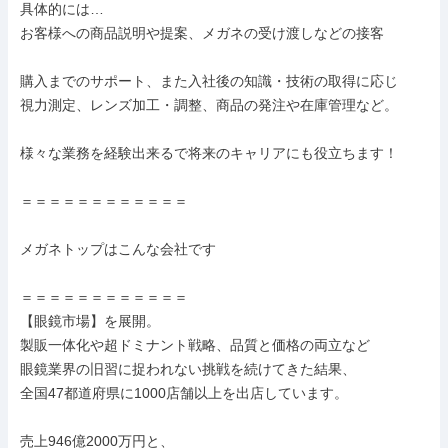
具体的には…

お客様への商品説明や提案、メガネの受け渡しなどの接客

購入までのサポート、また入社後の知識・技術の取得に応じ

視力測定、レンズ加工・調整、商品の発注や在庫管理など。

様々な業務を経験出来るで将来のキャリアにも役立ちます！

＝＝＝＝＝＝＝＝＝＝＝＝

メガネトップはこんな会社です

＝＝＝＝＝＝＝＝＝＝＝＝

【眼鏡市場】を展開。

製販一体化や超ドミナント戦略、品質と価格の両立など

眼鏡業界の旧習に捉われない挑戦を続けてきた結果、

全国47都道府県に1000店舗以上を出店しています。

売上946億2000万円と、
