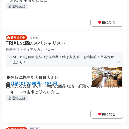
経験者 中食や百貨...
交通費支給
気になる
正社員
TRIALの精肉スペシャリスト
株式会社トライアルカンパニー
AI・IoTを積極導入の小売企業！働き方改革にも積極的！基本定時
上がり！
佐賀県杵島郡大町町大町駅
月給28万2000円～40万円
求める人材: 必須 ・生鮮の商品知識・経験がある方 ・仕入れ
ルートや市場に明るい方 ...
交通費支給
気になる