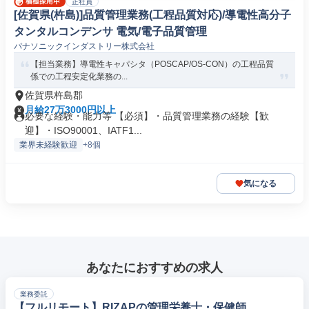
正社員
[佐賀県(杵島)]品質管理業務(工程品質対応)/導電性高分子
タンタルコンデンサ 電気/電子品質管理
パナソニックインダストリー株式会社
【担当業務】導電性キャパシタ（POSCAP/OS-CON）の工程品質
係での工程安定化業務の...
佐賀県杵島郡
月給27万3000円以上
必要な経験・能力等 【必須】・品質管理業務の経験【歓
迎】・ISO90001、IATF1...
業界未経験歓迎
+8個
気になる
あなたにおすすめの求人
業務委託
【フルリモート】RIZAPの管理栄養士・保健師