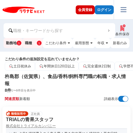
会員登録
ログイン
職種・キーワードから探す
条件保存
勤務地
職種
こだわり条件
雇用形態
年収
新着のみ
1
1
こだわり条件の追加設定を忘れていませんか？
土日祝休み
年間休日120日以上
完全週休2日制
学歴
杵島郡（佐賀県）、食品/香料/飼料専門職の転職・求人情
報
8
件
1
〜
8
件目を表示中
関連度順
新着順
詳細表示
正社員
TRIALの青果スタッフ
株式会社トライアルカンパニー