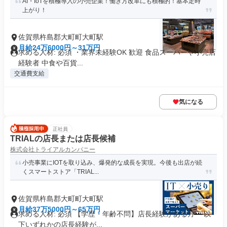
AI・IoTを積極導入の小売企業！働き方改革にも積極的！基本定時
上がり！
佐賀県杵島郡大町町大町駅
月給24万6000円～31万円
求める人材: 必須 ・業界未経験OK 歓迎 食品スーパーや小売店
経験者 中食や百貨...
交通費支給
気になる
正社員
TRIALの店長または店長候補
株式会社トライアルカンパニー
小売事業にIOTを取り込み、爆発的な成長を実現。今後も出店が続
くスマートストア「TRIAL...
佐賀県杵島郡大町町大町駅
月給37万5000円～65万円
求める人材: 必須 【学歴・年齢不問】店長経験がある方 ～以
下いずれかの店長経験が...