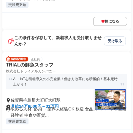
交通費支給
気になる
この条件を保存して、新着求人を受け取りませ
受け取る
んか？
正社員
TRIALの鮮魚スタッフ
株式会社トライアルカンパニー
AI・IoTを積極導入の小売企業！働き方改革にも積極的！基本定時
上がり！
佐賀県杵島郡大町町大町駅
月給24万6000円～31万円
求める人材: 必須 ・業界未経験OK 歓迎 食品スーパーや小売店
経験者 中食や百貨...
交通費支給