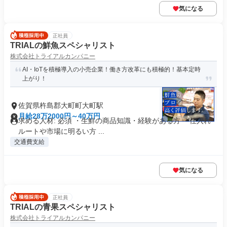
気になる
正社員
TRIALの鮮魚スペシャリスト
株式会社トライアルカンパニー
AI・IoTを積極導入の小売企業！働き方改革にも積極的！基本定時
上がり！
佐賀県杵島郡大町町大町駅
月給28万2000円～40万円
求める人材: 必須 ・生鮮の商品知識・経験がある方 ・仕入れ
ルートや市場に明るい方 ...
交通費支給
気になる
正社員
TRIALの青果スペシャリスト
株式会社トライアルカンパニー