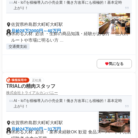
AI・IoTを積極導入の小売企業！働き方改革にも積極的！基本定時
上がり！
佐賀県杵島郡大町町大町駅
月給28万2000円～40万円
求める人材: 必須 ・生鮮の商品知識・経験がある方 ・仕入れ
ルートや市場に明るい方 ...
交通費支給
気になる
正社員
TRIALの精肉スタッフ
株式会社トライアルカンパニー
AI・IoTを積極導入の小売企業！働き方改革にも積極的！基本定時
上がり！
佐賀県杵島郡大町町大町駅
月給24万6000円～31万円
求める人材: 必須 ・業界未経験OK 歓迎 食品スーパーや小売店