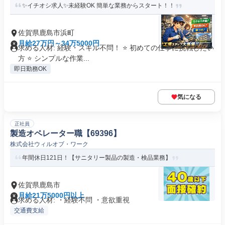
✨イチオシ求人✨未経験OK 簡単な業務からスタート！！
佐賀県鹿島市浜町
月給27万円～34万5000円
求める人材: 経験・スキル不問！ ⭐ 初めての仕事に挑戦したい
方 ⭐ シンプルな作業...
即日勤務OK
気になる
正社員
製造オペレーター職【69396】
株式会社ウィルオブ・ワーク
年間休日121日！【サニタリー製品の製造・検品業務】
佐賀県鹿島市
月給21万5000円以上
求める人材: ・経験不問 ・意欲重視
交通費支給