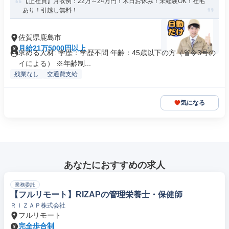
【正社員】月収例：22万～24万円！木日お休み！未経験OK！社宅
あり！引越し無料！
佐賀県鹿島市
月給21万5000円以上
求める人材: 学歴：学歴不問 年齢：45歳以下の方（省令3号の
イによる） ※年齢制...
残業なし
交通費支給
気になる
あなたにおすすめの求人
業務委託
【フルリモート】RIZAPの管理栄養士・保健師
ＲＩＺＡＰ株式会社
フルリモート
完全歩合制