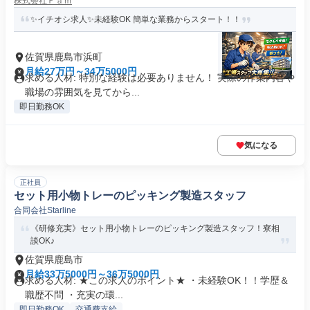
株式会社Ｆａｍ
✨イチオシ求人✨未経験OK 簡単な業務からスタート！！
佐賀県鹿島市浜町
月給27万円～34万5000円
求める人材: 特別な経験は必要ありません！ 実際の作業内容や
職場の雰囲気を見てから...
即日勤務OK
気になる
正社員
セット用小物トレーのピッキング製造スタッフ
合同会社Starline
《研修充実》セット用小物トレーのピッキング製造スタッフ！寮相
談OK♪
佐賀県鹿島市
月給33万5000円～36万5000円
求める人材: ★この求人のポイント★ ・未経験OK！！学歴＆
職歴不問 ・充実の環...
即日勤務OK
交通費支給