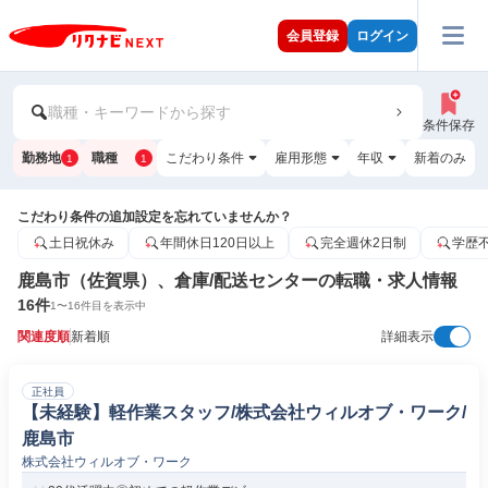
会員登録
ログイン
職種・キーワードから探す
条件保存
勤務地
職種
こだわり条件
雇用形態
年収
新着のみ
1
1
こだわり条件の追加設定を忘れていませんか？
土日祝休み
年間休日120日以上
完全週休2日制
学歴
鹿島市（佐賀県）、倉庫/配送センターの転職・求人情報
16
件
1
〜
16
件目を表示中
関連度順
新着順
詳細表示
正社員
【未経験】軽作業スタッフ/株式会社ウィルオブ・ワーク/
鹿島市
株式会社ウィルオブ・ワーク