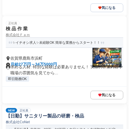
気になる
正社員
検 品 作 業
株式会社Ｆａｍ
✨イチオシ求人✨未経験OK 簡単な業務からスタート！！
佐賀県鹿島市浜町
月給27万円～34万5000円
求める人材: 特別な経験は必要ありません！ 実際の作業内容や
職場の雰囲気を見てから...
即日勤務OK
気になる
NEW
正社員
【日勤】サニタリー製品の研磨・検品
株式会社CoNet