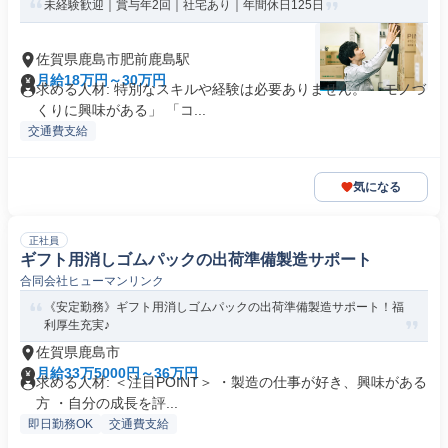
未経験歓迎｜賞与年2回｜社宅あり｜年間休日125日
佐賀県鹿島市肥前鹿島駅
月給18万円～30万円
求める人材: 特別なスキルや経験は必要ありません。 「モノづ
くりに興味がある」 「コ...
交通費支給
気になる
正社員
ギフト用消しゴムパックの出荷準備製造サポート
合同会社ヒューマンリンク
《安定勤務》ギフト用消しゴムパックの出荷準備製造サポート！福
利厚生充実♪
佐賀県鹿島市
月給33万5000円～36万円
求める人材: ＜注目POINT＞ ・製造の仕事が好き、興味がある
方 ・自分の成長を評...
即日勤務OK
交通費支給