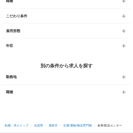
職種
こだわり条件
雇用形態
年収
別の条件から求人を探す
勤務地
職種
転職・求人トップ
/
佐賀県
/
鹿島市
/
交通/運輸/物流専門職
/
倉庫/配送センター