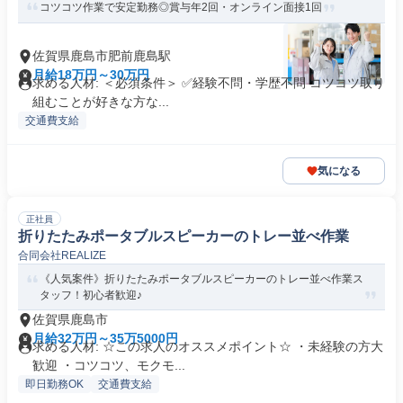
コツコツ作業で安定勤務◎賞与年2回・オンライン面接1回
佐賀県鹿島市肥前鹿島駅
月給18万円～30万円
求める人材: ＜必須条件＞ ✅経験不問・学歴不問 コツコツ取り
組むことが好きな方な...
交通費支給
気になる
正社員
折りたたみポータブルスピーカーのトレー並べ作業
合同会社REALIZE
《人気案件》折りたたみポータブルスピーカーのトレー並べ作業ス
タッフ！初心者歓迎♪
佐賀県鹿島市
月給32万円～35万5000円
求める人材: ☆この求人のオススメポイント☆ ・未経験の方大
歓迎 ・コツコツ、モクモ...
即日勤務OK
交通費支給