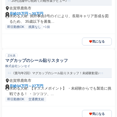
20代活躍中◎初めての軽作業デビュー♪
佐賀県鹿島市
月給25万円～30万円
求める人材: 例外事由3号のイにより、長期キャリア形成を図
るため、 35歳以下を募集...
即日勤務OK
残業なし
+1個
気になる
正社員
マグカップのシール貼りスタッフ
株式会社シンセイ
《賞与年2回》マグカップのシール貼りスタッフ！未経験歓迎♪
佐賀県鹿島市
月給34万円～37万円
求める人材: 【オススメポイント】 ・未経験からでも製造に挑
戦できる！ ・コツコツ、...
即日勤務OK
交通費支給
気になる