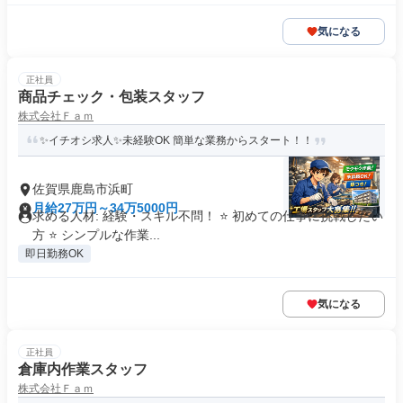
気になる
正社員
商品チェック・包装スタッフ
株式会社Ｆａｍ
✨イチオシ求人✨未経験OK 簡単な業務からスタート！！
佐賀県鹿島市浜町
月給27万円～34万5000円
求める人材: 経験・スキル不問！ ⭐ 初めての仕事に挑戦したい
方 ⭐ シンプルな作業...
即日勤務OK
気になる
正社員
倉庫内作業スタッフ
株式会社Ｆａｍ