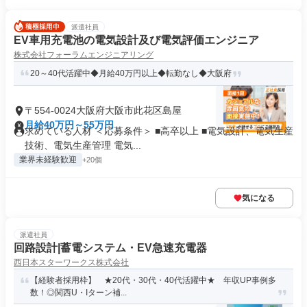
派遣社員
EV車用充電池の電気設計及び電気評価エンジニア
株式会社フォーラムエンジニアリング
20～40代活躍中◆月給40万円以上◆転勤なし◆大阪府
〒554-0024大阪府大阪市此花区島屋
月給40万円～55万円
求めている人材 ＜応募条件＞ ■高卒以上 ■電気設計、電気生産
技術、電気生産管理 電気...
業界未経験歓迎
+20個
気になる
派遣社員
回路設計|蓄電システム・EV急速充電器
西日本スターワークス株式会社
【経験者採用枠】 ★20代・30代・40代活躍中★ 年収UP事例多
数！◎関西U・Iターン補...