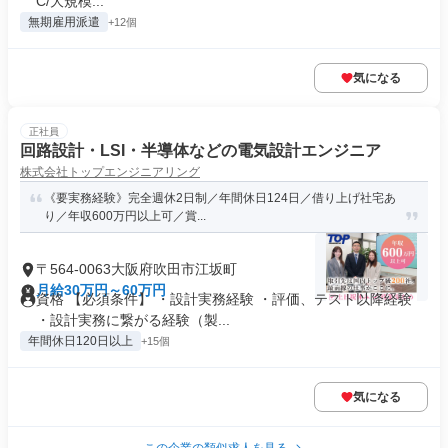
C/大規模...
無期雇用派遣
+12個
気になる
正社員
回路設計・LSI・半導体などの電気設計エンジニア
株式会社トップエンジニアリング
《要実務経験》完全週休2日制／年間休日124日／借り上げ社宅あ
り／年収600万円以上可／賞...
〒564-0063大阪府吹田市江坂町
月給30万円～60万円
資格 【必須条件】 ・設計実務経験 ・評価、テスト以降経験
・設計実務に繋がる経験（製...
年間休日120日以上
+15個
気になる