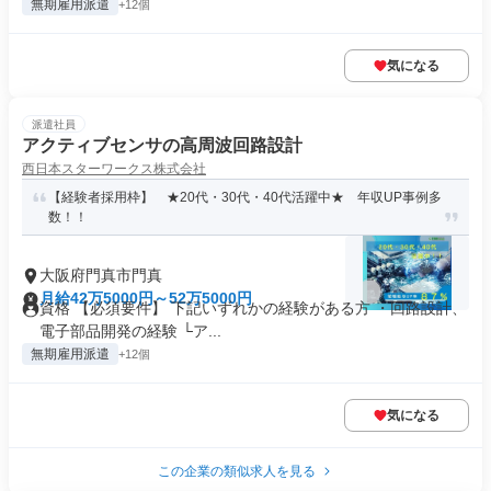
無期雇用派遣
+12個
気になる
派遣社員
アクティブセンサの高周波回路設計
西日本スターワークス株式会社
【経験者採用枠】 ★20代・30代・40代活躍中★ 年収UP事例多
数！！
大阪府門真市門真
月給42万5000円～52万5000円
資格 【必須要件】 下記いずれかの経験がある方 ・回路設計、
電子部品開発の経験 └ア...
無期雇用派遣
+12個
気になる
この企業の類似求人を見る