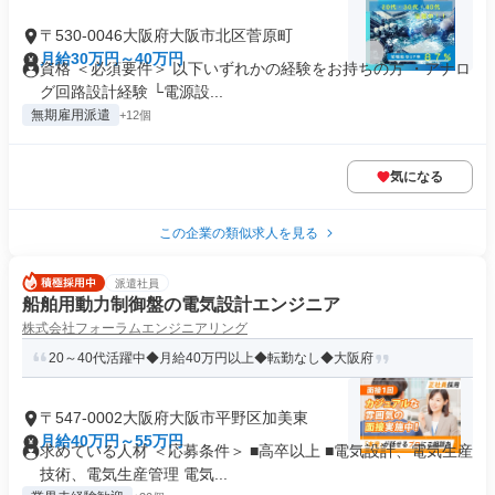
〒530-0046大阪府大阪市北区菅原町
月給30万円～40万円
資格 ＜必須要件＞ 以下いずれかの経験をお持ちの方 ・アナロ
グ回路設計経験 └電源設...
無期雇用派遣
+12個
気になる
この企業の類似求人を見る
派遣社員
船舶用動力制御盤の電気設計エンジニア
株式会社フォーラムエンジニアリング
20～40代活躍中◆月給40万円以上◆転勤なし◆大阪府
〒547-0002大阪府大阪市平野区加美東
月給40万円～55万円
求めている人材 ＜応募条件＞ ■高卒以上 ■電気設計、電気生産
技術、電気生産管理 電気...