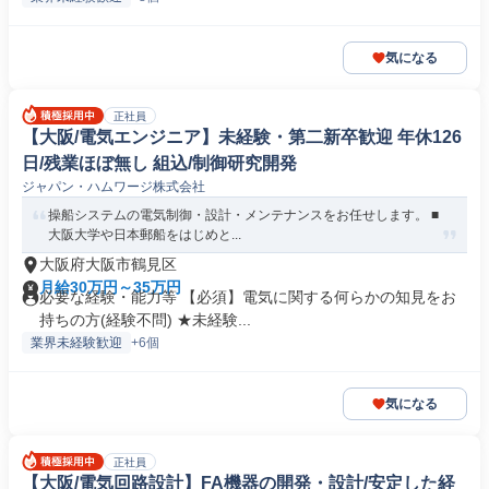
気になる
正社員
【大阪/電気エンジニア】未経験・第二新卒歓迎 年休126
日/残業ほぼ無し 組込/制御研究開発
ジャパン・ハムワージ株式会社
操船システムの電気制御・設計・メンテナンスをお任せします。 ■
大阪大学や日本郵船をはじめと...
大阪府大阪市鶴見区
月給30万円～35万円
必要な経験・能力等 【必須】電気に関する何らかの知見をお
持ちの方(経験不問) ★未経験...
業界未経験歓迎
+6個
気になる
正社員
【大阪/電気回路設計】FA機器の開発・設計/安定した経