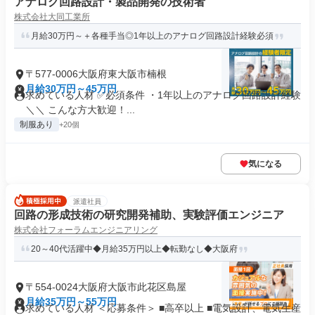
アナログ回路設計・製品開発の技術者
株式会社大同工業所
月給30万円～＋各種手当◎1年以上のアナログ回路設計経験必須
〒577-0006大阪府東大阪市楠根
月給30万円～45万円
求めている人材 ✅必須条件 ・1年以上のアナログ回路設計経験
＼＼ こんな方大歓迎！...
制服あり
+20個
気になる
派遣社員
回路の形成技術の研究開発補助、実験評価エンジニア
株式会社フォーラムエンジニアリング
20～40代活躍中◆月給35万円以上◆転勤なし◆大阪府
〒554-0024大阪府大阪市此花区島屋
月給35万円～55万円
求めている人材 ＜応募条件＞ ■高卒以上 ■電気設計、電気生産