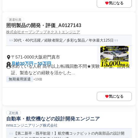
気になる
派遣社員
照明製品の開発・評価_A0127143
株式会社オープンアップネクストエンジニア
30代・40代活躍／経験者限定／多彩な製品／年休最大125日
〒571-0000大阪府門真市
月給30万円～55万円
求めている人材 高卒以上/転職回数不問★実験・評価、品質保
証、製造などの経験を活かした...
無期雇用派遣
+19個
気になる
正社員
自動車・航空機などの設計開発エンジニア
nmsエンジニアリング株式会社
【第二新卒・既卒歓迎！】航空機コックピットの内装部品の設計開