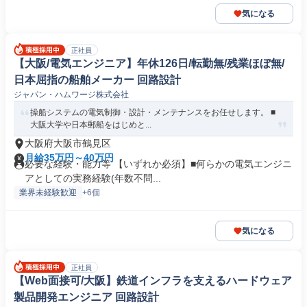
気になる
正社員
【大阪/電気エンジニア】年休126日/転勤無/残業ほぼ無/
日本屈指の船舶メーカー 回路設計
ジャパン・ハムワージ株式会社
操船システムの電気制御・設計・メンテナンスをお任せします。 ■
大阪大学や日本郵船をはじめと...
大阪府大阪市鶴見区
月給35万円～40万円
必要な経験・能力等 【いずれか必須】■何らかの電気エンジニ
アとしての実務経験(年数不問...
業界未経験歓迎
+6個
気になる
正社員
【Web面接可/大阪】鉄道インフラを支えるハードウェア
製品開発エンジニア 回路設計