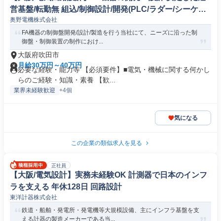
営基盤/転勤無 組込/制御設計/開発(PLC/ラダー/シーケン
奥野電機株式会社
ス制御)
FA機器の制御盤開発/設計/製造を行う当社にて、ニーズに沿った制
御盤・制御装置の制作におけ...
大阪府吹田市
月給30万円～40万円
必要な経験・能力等 【必須要件】■電気・機械に関する何かし
らのご経験・知識・素養 【歓...
業界未経験歓迎
+4個
気になる
この企業の類似求人を見る
正社員
【大阪/電気設計】実務未経験OK 計測器で日本のインフ
ラを支える 年休128日 回路設計
東洋計器株式会社
鉄道・船舶・発電所・発電機等大規模設備、主にインフラ基盤を支
える計器の製造メーカーである当...