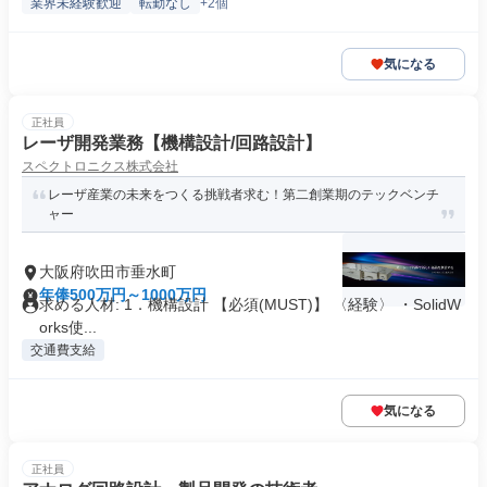
業界未経験歓迎
転勤なし
+2個
気になる
正社員
レーザ開発業務【機構設計/回路設計】
スペクトロニクス株式会社
レーザ産業の未来をつくる挑戦者求む！第二創業期のテックベンチ
ャー
大阪府吹田市垂水町
年俸500万円～1000万円
求める人材: 1．機構設計 【必須(MUST)】 〈経験〉 ・SolidW
orks使...
交通費支給
気になる
正社員