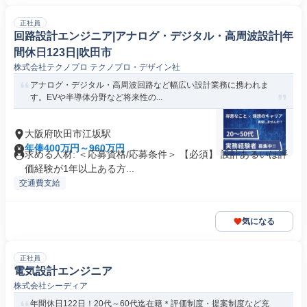
正社員
回路設計エンジニア|アナログ・デジタル・高周波設計|年
間休日123日|吹田市
株式会社テクノプロ テクノプロ・デザイン社
アナログ・デジタル・高周波回路など幅広い設計業務に携われま
す。EVや半導体分野など将来性の...
大阪府吹田市江坂駅
年俸400万円～960万円
求める人材: ＜応募資格/応募条件＞ 【必須】 設計あるいは評
価経験が1年以上ある方...
交通費支給
気になる
正社員
電気設計エンジニア
株式会社シーディア
年間休日122日！20代～60代迄在籍＊評価制度・提案制度など充