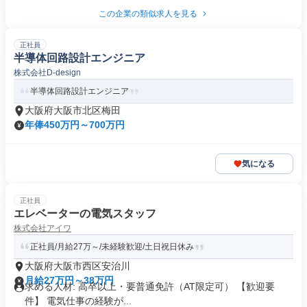
この企業の類似求人を見る
正社員
半導体回路設計エンジニア
株式会社D-design
半導体回路設計エンジニア
大阪府大阪市北区梅田
年俸450万円～700万円
気になる
正社員
エレベーターの電気スタッフ
株式会社アイワ
正社員/月給27万～/未経験歓迎/土日祝日休み
大阪府大阪市西区安治川
月給27万円～38万円
求める人材: 高卒以上・要普通免許（AT限定可） ​【歓迎要
件】 電気仕事の経験が...