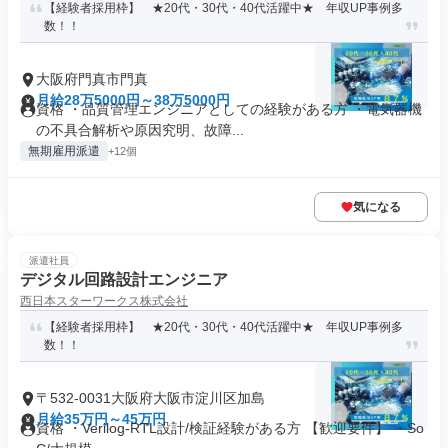
【経験者採用枠】 ★20代・30代・40代活躍中★ 年収UP事例多
数！！
大阪府門真市門真
月給28万5000円～38万5000円
資格 ・品質管理エンジニアとしての経験がある方 ・電気器機
の不具合解析や原因究明、故障...
無期雇用派遣
+12個
気になる
派遣社員
デジタル回路設計エンジニア
西日本スターワークス株式会社
【経験者採用枠】 ★20代・30代・40代活躍中★ 年収UP事例多
数！！
〒532-0031大阪府大阪市淀川区加島
月給35万円～45万円
資格 ・Verilog-RTL設計/検証経験がある方 【歓迎要件】 ・So