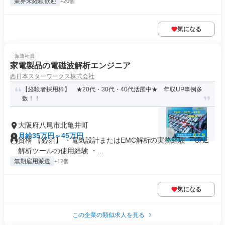
業界未経験歓迎
+20個
気になる
派遣社員
家電製品の電磁波解析エンジニア
西日本スターワークス株式会社
【経験者採用枠】 ★20代・30代・40代活躍中★ 年収UP事例多
数！！
大阪府八尾市北亀井町
月給35万円～45万円
資格 【必須】 ・電気設計またはEMC解析の実務経験 ・CAE
解析ツールの使用経験 ・...
無期雇用派遣
+12個
気になる
この企業の類似求人を見る