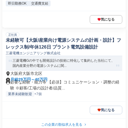
即日勤務OK
交通費支給
気になる
正社員
未経験可【大阪/産業向け電源システムの計画・設計】フ
レックス制/年休126日 プラント電気設備設計
三菱電機エンジニアリング株式会社
三菱電機Gの中でも開発設計の技術に特化して集約した当社にて、
国内産業分野の電源システムに関...
大阪府大阪市北区
月給29万円～40万円
必要な経験・能力等 【必須】コミュニケーション・調整の経
験 ※顧客/工場の設計者/品質...
業界未経験歓迎
+7個
気になる
この企業の類似求人を見る