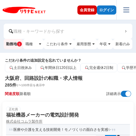
会員登録
ログイン
職種・キーワードから探す
勤務地
職種
こだわり条件
雇用形態
年収
新着のみ
1
こだわり条件の追加設定を忘れていませんか？
土日祝休み
年間休日120日以上
完全週休2日制
学歴
大阪府、回路設計の転職・求人情報
285
件
1
〜
100
件目を表示中
関連度順
新着順
詳細表示
正社員
福祉機器メーカーの電気設計開発
株式会社コムラ製作所
医療や介護を支える技術開発！モノづくりの面白さを実感✨