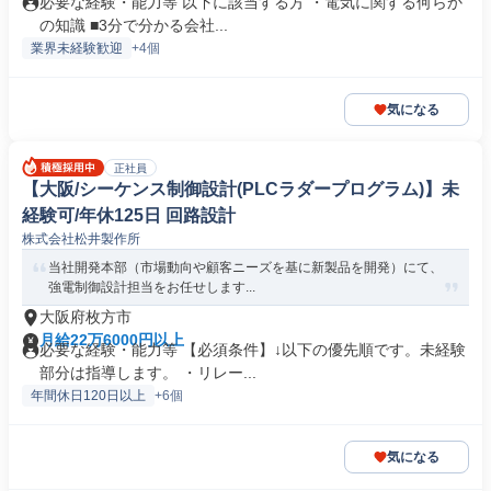
必要な経験・能力等 以下に該当する方 ・電気に関する何らか
の知識 ■3分で分かる会社...
業界未経験歓迎
+4個
気になる
正社員
【大阪/シーケンス制御設計(PLCラダープログラム)】未
経験可/年休125日 回路設計
株式会社松井製作所
当社開発本部（市場動向や顧客ニーズを基に新製品を開発）にて、
強電制御設計担当をお任せします...
大阪府枚方市
月給22万6000円以上
必要な経験・能力等 【必須条件】↓以下の優先順です。未経験
部分は指導します。 ・リレー...
年間休日120日以上
+6個
気になる