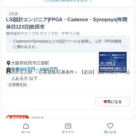
この企業の類似求人を見る
正社員
LSI設計エンジニア|FPGA・Cadence・Synopsys|年間
休日123日|吹田市
株式会社テクノプロ テクノプロ・デザイン社
CadenceやSynopsysなどの設計ツールを使用し、LSI・FPGA開発
に携われます...
大阪府吹田市江坂駅
年俸350万円～1000万円
求める人材: ＜応募資格/応募条件＞ 【必須】 設計経験が1年以
上ある方 以下...
交通費支給
気になる
派遣社員
照明製品の電子回路・ソフト・構造に関する設計評価エ
ンジニア
ホーム
オファー
気になる