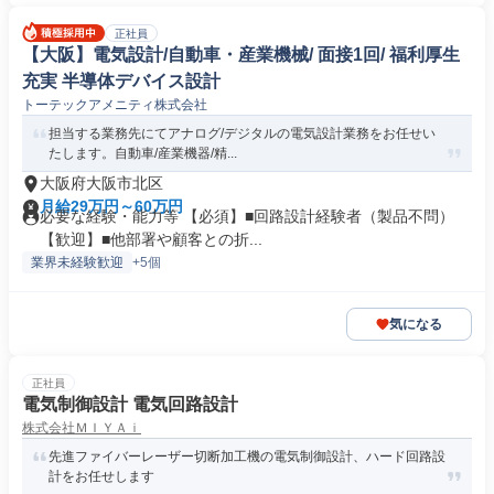
正社員
【大阪】電気設計/自動車・産業機械/ 面接1回/ 福利厚生
充実 半導体デバイス設計
トーテックアメニティ株式会社
担当する業務先にてアナログ/デジタルの電気設計業務をお任せい
たします。自動車/産業機器/精...
大阪府大阪市北区
月給29万円～60万円
必要な経験・能力等 【必須】■回路設計経験者（製品不問）
【歓迎】■他部署や顧客との折...
業界未経験歓迎
+5個
気になる
正社員
電気制御設計 電気回路設計
株式会社ＭＩＹＡｉ
先進ファイバーレーザー切断加工機の電気制御設計、ハード回路設
計をお任せします