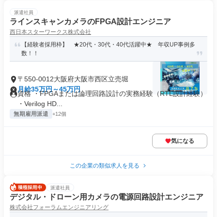
派遣社員
ラインスキャンカメラのFPGA設計エンジニア
西日本スターワークス株式会社
【経験者採用枠】 ★20代・30代・40代活躍中★ 年収UP事例多
数！！
〒550-0012大阪府大阪市西区立売堀
月給35万円～45万円
資格 ・FPGAまたは論理回路設計の実務経験（RTL設計経験）
・Verilog HD...
無期雇用派遣
+12個
気になる
この企業の類似求人を見る
派遣社員
デジタル・ドローン用カメラの電源回路設計エンジニア
株式会社フォーラムエンジニアリング