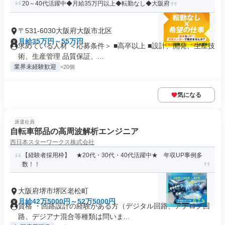
20～40代活躍中◆月給35万円以上◆転勤なし◆大阪府
〒531-6030大阪府大阪市北区
月給35万円～55万円
求めている人材 ＜応募条件＞ ■高卒以上 ■設計、開発、生産技
術、生産管理 品質保証、...
業界未経験歓迎
+20個
気になる
派遣社員
自転車部品の高周波解析エンジニア
西日本スターワークス株式会社
【経験者採用枠】 ★20代・30代・40代活躍中★ 年収UP事例多
数！！
大阪府堺市堺区老松町
月給42万5000円～52万5000円
資格 ・回路設計の経験がある方（デジタル回路、アナログ回
路、デジアナ混合等種類は問いま...