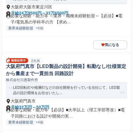
大阪府大阪市東淀川区
月給24万9500円～33万6500円
必要な経験・能力等 ～業界・職種未経験歓迎～【必須】■電
子/電気系の学科卒の方 【求め...
業界未経験歓迎
+6個
気になる
正社員
大阪府門真市【LED製品の設計開発】転勤なし/仕様策定
から量産まで一貫担当 回路設計
株式会社日惠製作所
LED回転灯や積層灯などの自社開発を行っている当社にて、LED製
品の設計開発をお任せいたし...
大阪府門真市
月給32万円～50万円
必要な経験・能力等 【必須】■大卒以上（理工学部専攻）■電
子回路における設計や開発の実...
業界未経験歓迎
+4個