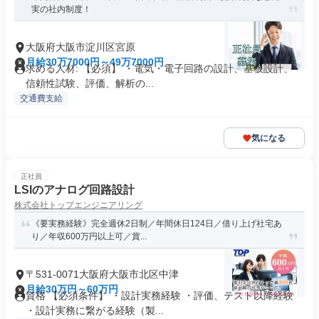
実の社内制度！
大阪府大阪市淀川区宮原
月給30万7000円～49万7000円
求める人材: 【必須】 ・電気・電子回路の設計、基板設計、
信頼性試験、評価、解析の...
交通費支給
気になる
正社員
LSIのアナログ回路設計
株式会社トップエンジニアリング
《要実務経験》完全週休2日制／年間休日124日／借り上げ社宅あ
り／年収600万円以上可／賞...
〒531-0071大阪府大阪市北区中津
月給30万円～60万円
資格 【必須条件】 ・設計実務経験 ・評価、テスト以降経験
・設計実務に繋がる経験（製...