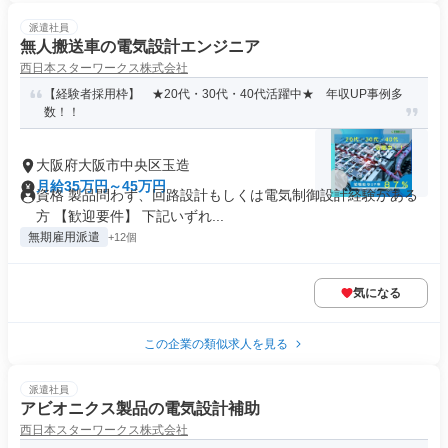
派遣社員
無人搬送車の電気設計エンジニア
西日本スターワークス株式会社
【経験者採用枠】 ★20代・30代・40代活躍中★ 年収UP事例多
数！！
大阪府大阪市中央区玉造
月給35万円～45万円
資格 製品問わず、回路設計もしくは電気制御設計経験がある
方 【歓迎要件】 下記いずれ...
無期雇用派遣
+12個
気になる
この企業の類似求人を見る
派遣社員
アビオニクス製品の電気設計補助
西日本スターワークス株式会社