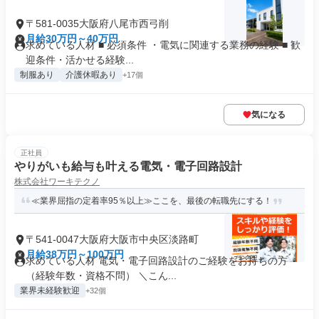
〒581-0035大阪府八尾市西弓削
月給30万円～40万円
求めている人材 ■ 必須条件 ・電気に関連する業務の経験 ■ 歓
迎条件・活かせる経験...
制服あり
介護休暇あり
+17個
気になる
正社員
やりがいも給与も叶える電気・電子回路設計
株式会社ワーキテクノ
≪業界屈指の定着率95％以上≫ここを、最後の転職先にする！
〒541-0047大阪府大阪市中央区淡路町
月給38万円～100万円
求めている人材 電気・電子回路設計のご経験をお持ちの方
（経験年数・資格不問） ＼こん...
業界未経験歓迎
+32個