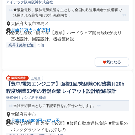
アイテック阪急阪神株式会社
◆阪急電鉄、阪神電気鉄道を主として全国の鉄道事業者の鉄道駅で
活用される乗客向けの行先案内表...
大阪府大阪市福島区
月給21万円～40万円
必要な経験・能力等 【必須】ハードウェア開発経験があり、
基板設計、回路設計、機器筐体設...
業界未経験歓迎
+5個
気になる
正社員
【豊中/電気エンジニア】面接1回/未経験OK/残業月20h
程度/創業53年の老舗企業 レイアウト設計/配線設計
株式会社キシノ科学機械
当社技術担当として下記業務をお任せいたします。
大阪府豊中市
月給28万5000円～37万円
必要な経験・能力等 【必須】■普通自動車運転免許 ■電気系の
バックグラウンドをお持ちの...