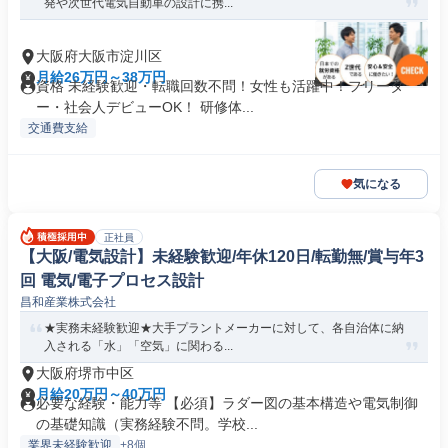
発や次世代電気自動車の設計に携...
大阪府大阪市淀川区
月給26万円～38万円
資格 未経験歓迎・転職回数不問！女性も活躍中！フリータ
ー・社会人デビューOK！ 研修体...
交通費支給
気になる
正社員
【大阪/電気設計】未経験歓迎/年休120日/転勤無/賞与年3
回 電気/電子プロセス設計
昌和産業株式会社
★実務未経験歓迎★大手プラントメーカーに対して、各自治体に納
入される「水」「空気」に関わる...
大阪府堺市中区
月給20万円～40万円
必要な経験・能力等 【必須】ラダー図の基本構造や電気制御
の基礎知識（実務経験不問。学校...
業界未経験歓迎
+8個