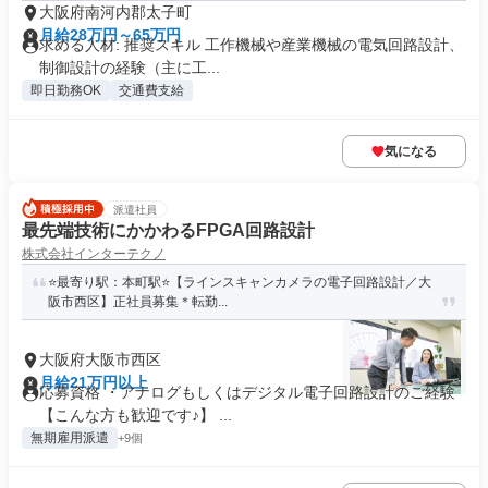
大阪府南河内郡太子町
月給28万円～65万円
求める人材: 推奨スキル 工作機械や産業機械の電気回路設計、
制御設計の経験（主に工...
即日勤務OK
交通費支給
気になる
派遣社員
最先端技術にかかわるFPGA回路設計
株式会社インターテクノ
⭐️最寄り駅：本町駅⭐️【ラインスキャンカメラの電子回路設計／大
阪市西区】正社員募集＊転勤...
大阪府大阪市西区
月給21万円以上
応募資格 ・アナログもしくはデジタル電子回路設計のご経験
【こんな方も歓迎です♪】 ...
無期雇用派遣
+9個