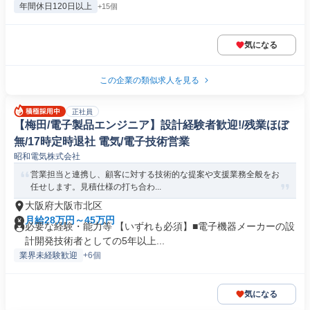
年間休日120日以上
+15個
気になる
この企業の類似求人を見る
正社員
【梅田/電子製品エンジニア】設計経験者歓迎!/残業ほぼ
無/17時定時退社 電気/電子技術営業
昭和電気株式会社
営業担当と連携し、顧客に対する技術的な提案や支援業務全般をお
任せします。見積仕様の打ち合わ...
大阪府大阪市北区
月給28万円～45万円
必要な経験・能力等 【いずれも必須】■電子機器メーカーの設
計開発技術者としての5年以上...
業界未経験歓迎
+6個
気になる