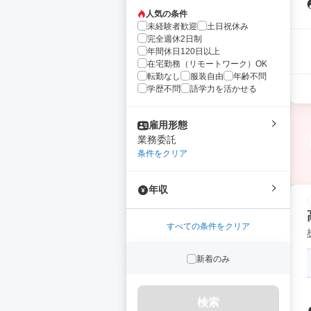
人気の条件
未経験者歓迎
土日祝休み
完全週休2日制
年間休日120日以上
在宅勤務（リモートワーク）OK
転勤なし
服装自由
年齢不問
学歴不問
語学力を活かせる
雇用形態
業務委託
条件をクリア
年収
すべての条件をクリア
新着のみ
検索