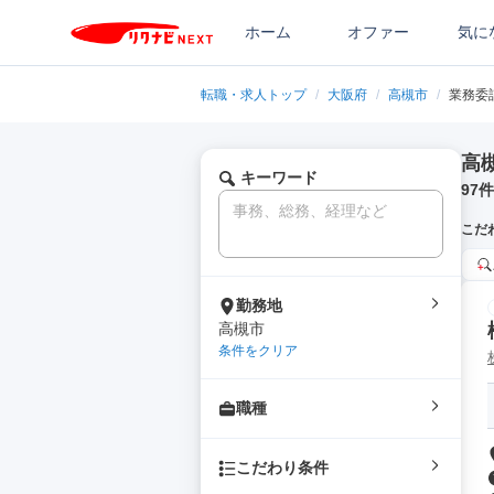
ホーム
オファー
気に
転職・求人トップ
/
大阪府
/
高槻市
/
業務委
高
キーワード
97
件
こだ
勤務地
高槻市
条件をクリア
職種
こだわり条件