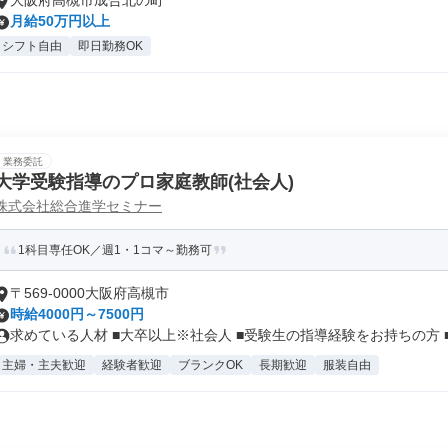
大阪府高槻市成合北の町
月給50万円以上
シフト自由
即日勤務OK
業務委託
大学受験指導のプロ家庭教師(社会人)
株式会社総合進学セミナー
1科目専任OK／週1・1コマ～勤務可
〒569-0000大阪府高槻市
時給4000円～7500円
求めている人材 ■大卒以上※社会人 ■受験生の指導経験をお持ちの方 ■.
主婦・主夫歓迎
経験者歓迎
ブランクOK
長期歓迎
服装自由