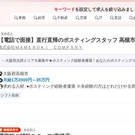
キーワード
を設定して求人を絞り込みまし
事務
経理
不動産
営業
IT
英語
業務委託
【電話で面接】直行直帰のポスティングスタッフ 高槻
株式会社ＭＡＭＥＮＯＫＩ ＣＯＭＰＡＮＹ
市など
大阪府北摂エリア大募集中★ポスティング経験者優遇！あなたのポスティングスキ
大阪府高槻市
月給1万2000円～35万円
求める人材: ●ポスティング経験者優遇 ※未経験の方はどれだけやる気.
シフト自由
業務委託