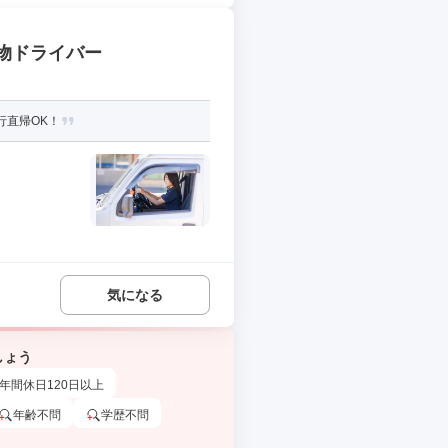
貨物ドライバー
行直帰OK！
気になる
しょう
年間休日120日以上
年齢不問
学歴不問