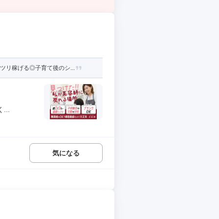
リ稼げる◎子育て後のシ...
..
気になる