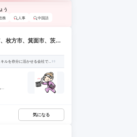
ょう
総務
人事
中国語
市、枚方市、箕面市、茨木
ルを存分に活かせる会社で...
..
気になる