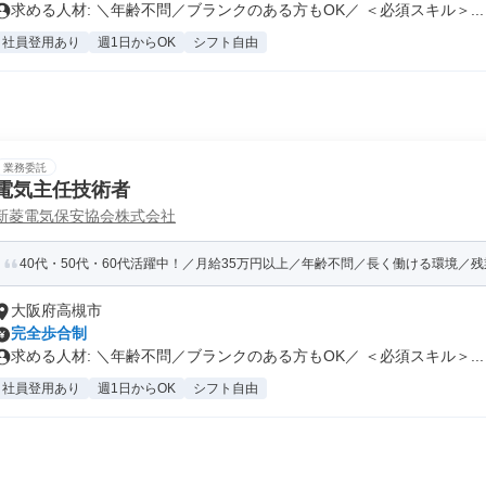
求める人材: ＼年齢不問／ブランクのある方もOK／ ＜必須スキル＞...
社員登用あり
週1日からOK
シフト自由
業務委託
電気主任技術者
新菱電気保安協会株式会社
40代・50代・60代活躍中！／月給35万円以上／年齢不問／長く働ける環境／
大阪府高槻市
完全歩合制
求める人材: ＼年齢不問／ブランクのある方もOK／ ＜必須スキル＞...
社員登用あり
週1日からOK
シフト自由