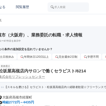
なる
閲覧履歴
求人検索
託
槻市（大阪府）、業務委託の転職・求人情報
1
〜
97
件目を表示中
わり条件の追加設定を忘れていませんか？
土日祝休み
年間休日120日以上
完全週休2日制
学歴不問
業務委託
松坂屋高槻店内サロンで働くセラピスト/6214
株式会社リフレッシュセンター
【スキルを磨ける】セラピスト・松坂屋高槻店内☆経験者歓迎☆フリーランス
大阪府高槻市紺屋町
時給2772円～4435円