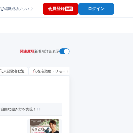
会員登録
ログイン
転職成功ノウハウ
無料
関連度順
新着順
詳細表示
未経験者歓迎
在宅勤務（リモートワーク）OK
家賃補助・住宅手当
で自由な働き方を実現！