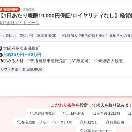
業務委託
【1日あたり報酬19,000円保証/ロイヤリティなし】軽
株式会社エイトピース
週払い、前払い可（車両貸出OK！（保険加入で事故の時も安心）集配所への直
大阪府高槻市高槻町
月給35万円～60万円
求める人材: ◇普通自動車運転免許（AT限定可） ◇未経験大歓迎 ...
シフト自由
即日勤務OK
こだわり条件
を設定して求人を絞り込みま
未経験者歓迎
土日祝休み
完全週休2日制
在宅勤務（リモートワーク）OK
転勤なし
服装自由
語学力を活かせる