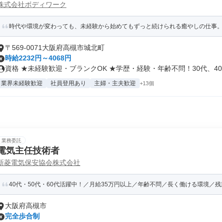
株式会社ボディワーク
時代や環境が変わっても、未経験から始めてもずっと続けられる癒やしの仕事。手
〒569-0071大阪府高槻市城北町
時給2232円～4068円
資格 ★未経験歓迎・ブランクOK ★学歴・経験・年齢不問！30代、40.
業界未経験歓迎
社員登用あり
主婦・主夫歓迎
+13個
業務委託
電気主任技術者
新菱電気保安協会株式会社
40代・50代・60代活躍中！／月給35万円以上／年齢不問／長く働ける環境／
大阪府高槻市
完全歩合制