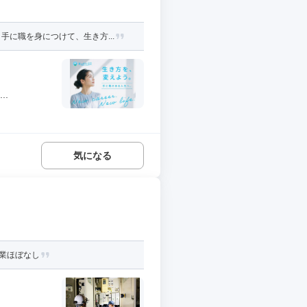
に職を身につけて、生き方...
..
気になる
残業ほぼなし