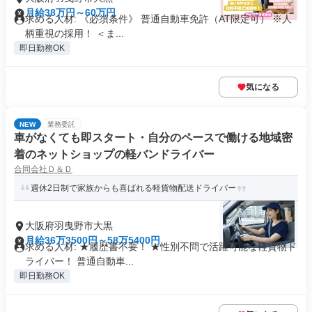
月給38万円～60万円
求める人材: 《必須条件》 普通自動車免許（AT限定可） ※人
柄重視の採用！ ＜ま...
即日勤務OK
気になる
NEW
業務委託
車がなくても即スタート・自分のペースで働ける地域密
着のネットショップの軽バンドライバー
合同会社Ｄ＆Ｄ
週休2日制で家族からも喜ばれる軽貨物配送ドライバー
大阪府羽曳野市大黒
月給36万3500円～58万5400円
求める人材: ★履歴書不要！ ★性別不問で活躍可能な軽貨物ド
ライバー！ 普通自動車...
即日勤務OK