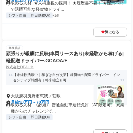
月給38万円～60万円
求める人材: ★人柄重視の採用！ ★履歴書不要！ ★性別不問
で活躍可能な軽貨物ドライ...
シフト自由
即日勤務OK
+1個
気になる
業務委託
頑張りが報酬に反映|車両リースあり|未経験から稼げる|
軽配送ドライバー-GCAOA/F
株式会社DEALife
【未経験活躍中｜稼ぎは自分次第】軽荷物の配送ドライバー｜イン
センティブ報酬有｜将来独立も可...
大阪府羽曳野市恵我ノ荘駅
月給50万円～70万円
求める人材: 《必須》 普通自動車運転免許（AT限定可） 異業
種からのチャレンジで...
シフト自由
即日勤務OK