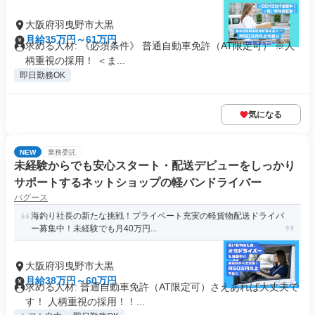
大阪府羽曳野市大黒
月給35万円～61万円
求める人材: 《必須条件》 普通自動車免許（AT限定可） ※人
柄重視の採用！ ＜ま...
即日勤務OK
気になる
NEW
業務委託
未経験からでも安心スタート・配送デビューをしっかり
サポートするネットショップの軽バンドライバー
バグース
海釣り社長の新たな挑戦！プライベート充実の軽貨物配送ドライバ
ー募集中！未経験でも月40万円...
大阪府羽曳野市大黒
月給38万円～60万円
求める人材: 普通自動車免許（AT限定可）さえあれば大丈夫で
す！ 人柄重視の採用！！...