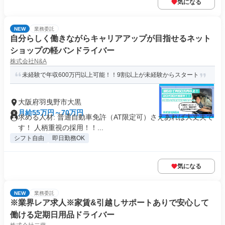
気になる
NEW
業務委託
自分らしく働きながらキャリアアップが目指せるネット
ショップの軽バンドライバー
株式会社N&A
未経験で年収600万円以上可能！！9割以上が未経験からスタート
大阪府羽曳野市大黒
月給55万円～70万円
求める人材: 普通自動車免許（AT限定可）さえあれば大丈夫で
す！ 人柄重視の採用！！...
シフト自由
即日勤務OK
気になる
NEW
業務委託
※業界レア求人※家賃&引越しサポートありで安心して
働ける定期日用品ドライバー