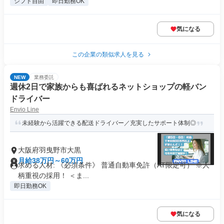
シフト自由
即日勤務OK
気になる
この企業の類似求人を見る
NEW
業務委託
週休2日で家族からも喜ばれるネットショップの軽バン
ドライバー
Envio Line
未経験から活躍できる配送ドライバー／充実したサポート体制◎
大阪府羽曳野市大黒
月給38万円～60万円
求める人材: 《必須条件》 普通自動車免許（AT限定可） ※人
柄重視の採用！ ＜ま...
即日勤務OK
気になる