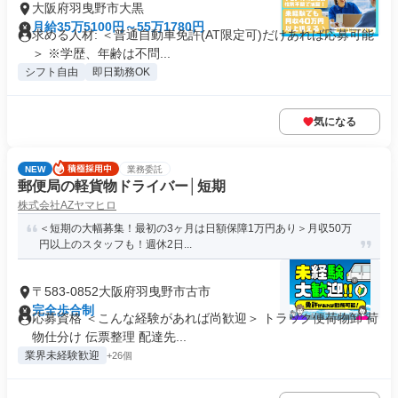
大阪府羽曳野市大黒
月給35万5100円～55万1780円
求める人材: ＜普通自動車免許(AT限定可)だけあれば応募可能
＞ ※学歴、年齢は不問...
シフト自由
即日勤務OK
気になる
NEW
業務委託
郵便局の軽貨物ドライバー│短期
株式会社AZヤマヒロ
＜短期の大幅募集！最初の3ヶ月は日額保障1万円あり＞月収50万
円以上のスタッフも！週休2日...
〒583-0852大阪府羽曳野市古市
完全歩合制
応募資格 ＜こんな経験があれば尚歓迎＞ トラック便荷物卸 荷
物仕分け 伝票整理 配達先...
業界未経験歓迎
+26個