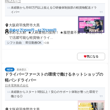
PALZカーゴ
未経験から月60万円以上狙える◎研修体制抜群の軽貨物配送ドラ
イバー
大阪府羽曳野市大黒
月給41万3500円～61万5300円
求める人材: ★人柄重視の採用！ ★履歴書不要！ ★性別不問
で活躍可能な軽貨物ドライ...
シフト自由
即日勤務OK
+1個
気になる
NEW
業務委託
ドライバーファーストの環境で働けるネットショップの
軽バンドライバー
日本電興株式会社
未経験からスタート9割以上！安心のサポート体制が整った環境で
働ける◎
大阪府羽曳野市大黒