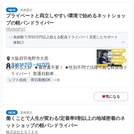
NEW
業務委託
プライベートと両立しやすい環境で始めるネットショッ
プの軽バンドライバー
TRANSPOT
未経験で月50万円以上狙える配送ドライバー！充実したサポート
体制◎
大阪府羽曳野市大黒
月給38万円～60万円
求める人材: ★履歴書不要！ ★性別不問で活躍可能な軽貨物ド
ライバー！ 普通自動車...
シフト自由
即日勤務OK
+1個
気になる
NEW
業務委託
働くことで人生が変わる!定着率9割以上の地域密着のネ
ットショップの軽バンドライバー
株式会社ＥＮＴＥＲ