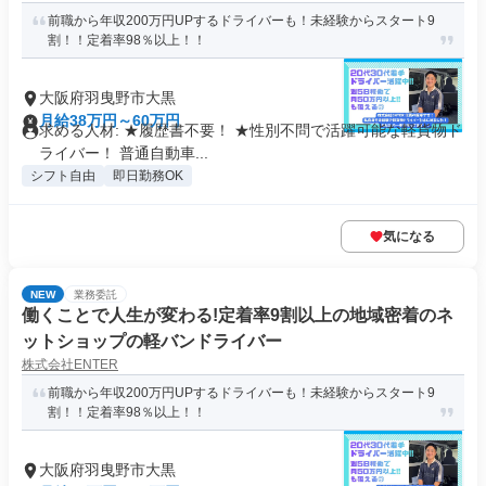
前職から年収200万円UPするドライバーも！未経験からスタート9
割！！定着率98％以上！！
大阪府羽曳野市大黒
月給38万円～60万円
求める人材: ★履歴書不要！ ★性別不問で活躍可能な軽貨物ド
ライバー！ 普通自動車...
シフト自由
即日勤務OK
気になる
NEW
業務委託
働くことで人生が変わる!定着率9割以上の地域密着のネ
ットショップの軽バンドライバー
株式会社ENTER
前職から年収200万円UPするドライバーも！未経験からスタート9
割！！定着率98％以上！！
大阪府羽曳野市大黒