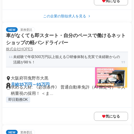
気になる
この企業の類似求人を見る
NEW
業務委託
車がなくても即スタート・自分のペースで働けるネット
ショップの軽バンドライバー
株式会社HOPES
未経験で年収500万円以上狙える◎研修体制も充実で未経験からの
活躍が98％！
大阪府羽曳野市大黒
月給35万円～65万円
求める人材: 《必須条件》 普通自動車免許（AT限定可） ※人
柄重視の採用！ ＜ま...
即日勤務OK
気になる
NEW
業務委託