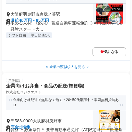
大阪府羽曳野市恵我ノ荘駅
月給40万円～85万円
求める人材: 《必須》 普通自動車運転免許 ※AT限定OK 《未
経験スタート大...
シフト自由
即日勤務OK
気になる
この企業の類似求人を見る
業務委託
企業向けお弁当・食品の配送(軽貨物)
株式会社ロジクエスト
企業向け軽配送で無理なく働く＊20~50代活躍中＊車両無料貸与あ
り
〒583-0000大阪府羽曳野市
完全歩合制
資格 ＊必須条件＊ 要普自動車通免許（AT限定可） ＊歓迎条