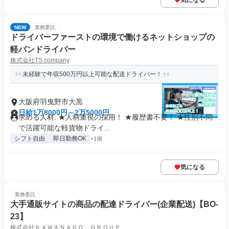
気になる
NEW
業務委託
ドライバーファーストの環境で働けるネットショップの
軽バンドライバー
株式会社TS company
未経験で年収500万円以上可能な配送ドライバー！
大阪府羽曳野市大黒
日給1万8000円～2万5000円
求める人材: ★人柄重視の採用！ ★履歴書不要！ ★性別不問
で活躍可能な軽貨物ドライ...
シフト自由
即日勤務OK
+1個
気になる
業務委託
大手通販サイトの商品の配達ドライバー(企業配送)【BO-
23】
株式会社ＫＡＷＡＮＡＧＯ ＧＲＯＵＰ