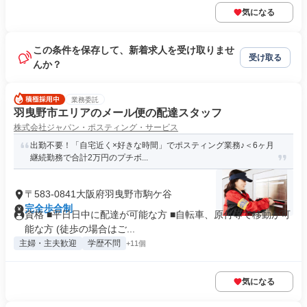
気になる
この条件を保存して、新着求人を受け取りませ
受け取る
んか？
業務委託
羽曳野市エリアのメール便の配達スタッフ
株式会社ジャパン・ポスティング・サービス
出勤不要！「自宅近く×好きな時間」でポスティング業務♪＜6ヶ月
継続勤務で合計2万円のプチボ...
〒583-0841大阪府羽曳野市駒ケ谷
完全歩合制
資格 ■平日日中に配達が可能な方 ■自転車、原付等で移動が可
能な方 (徒歩の場合はご...
主婦・主夫歓迎
学歴不問
+11個
気になる