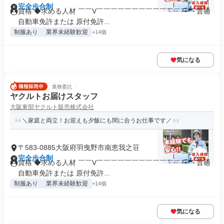
完全歩合制
資格 ◆求める人材 ￣￣V￣￣￣￣￣￣￣￣￣￣￣￣￣￣ 普通
自動車免許または 原付免許...
制服あり
業界未経験歓迎
+14個
気になる
業務委託
ヤクルトお届けスタッフ
大阪東部ヤクルト販売株式会社
＼家庭と両立！お迎えも夕飯にも間に合うお仕事です／
〒583-0885大阪府羽曳野市南恵我之荘
完全歩合制
資格 ◆求める人材 ￣￣V￣￣￣￣￣￣￣￣￣￣￣￣￣￣ 普通
自動車免許または 原付免許...
制服あり
業界未経験歓迎
+14個
気になる