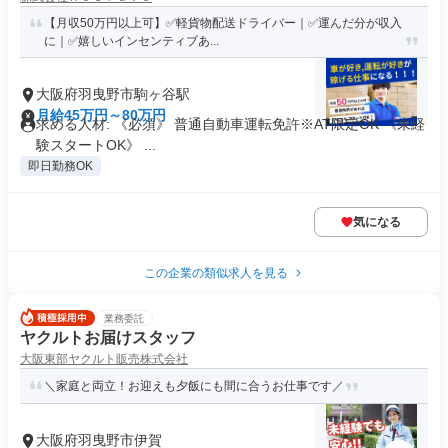
【月収50万円以上可】✅軽貨物配送ドライバー｜✅運んだ分が収入
に｜✅嬉しいインセンティブあ...
大阪府羽曳野市駒ヶ谷駅
月給45万円～80万円
求める人材: 《必須》 普通自動車運転免許※AT限定OK 《未経
験スタートOK》 ...
即日勤務OK
気になる
この企業の類似求人を見る
業務委託
ヤクルトお届けスタッフ
大阪東部ヤクルト販売株式会社
＼家庭と両立！お迎えも夕飯にも間に合うお仕事です／
大阪府羽曳野市伊賀