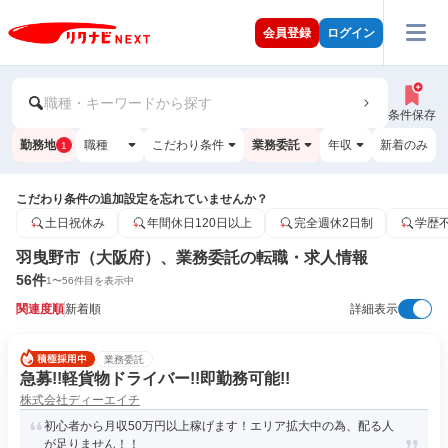
会員登録
ログイン
職種・キーワードから探す
条件保存
勤務地
職種
こだわり条件
業務委託
年収
新着のみ
1
こだわり条件の追加設定を忘れていませんか？
土日祝休み
年間休日120日以上
完全週休2日制
学歴
羽曳野市（大阪府）、業務委託の転職・求人情報
56
件
1
〜
56
件目を表示中
関連度順
新着順
詳細表示
業務委託
急募!!軽貨物ドライバー!!即勤務可能!!
株式会社ディーエイチ
初心者から月収50万円以上稼げます！エリア拡大中の為、配る人
が足りません！！