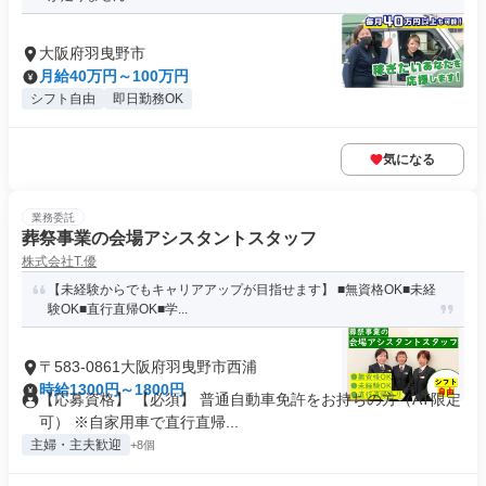
大阪府羽曳野市
月給40万円～100万円
シフト自由
即日勤務OK
気になる
業務委託
葬祭事業の会場アシスタントスタッフ
株式会社T.優
【未経験からでもキャリアアップが目指せます】 ■無資格OK■未経
験OK■直行直帰OK■学...
〒583-0861大阪府羽曳野市西浦
時給1300円～1800円
【応募資格】 【必須】 普通自動車免許をお持ちの方（AT限定
可） ※自家用車で直行直帰...
主婦・主夫歓迎
+8個