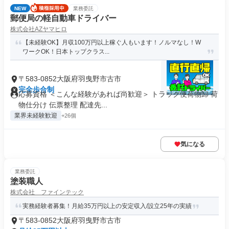
NEW
業務委託
郵便局の軽自動車ドライバー
株式会社AZヤマヒロ
【未経験OK】月収100万円以上稼ぐ人もいます！ノルマなし！W
ワークOK！日本トップクラス...
〒583-0852大阪府羽曳野市古市
完全歩合制
応募資格 ＜こんな経験があれば尚歓迎＞ トラック便荷物卸 荷
物仕分け 伝票整理 配達先...
業界未経験歓迎
+26個
気になる
業務委託
塗装職人
株式会社 ファインテック
実務経験者募集！月給35万円以上の安定収入/設立25年の実績
〒583-0852大阪府羽曳野市古市