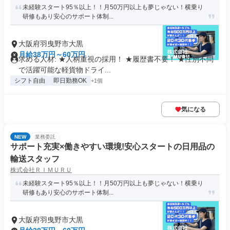
未経験スタート95％以上！！月50万円以上も夢じゃない！横乗り
研修もあり安心のサポート体制...
大阪府羽曳野市大黒
月給38万円～60万円
求める人材: ★人柄重視の採用！ ★履歴書不要！ ★性別不問
で活躍可能な軽貨物ドライ...
シフト自由
即日勤務OK
+1個
気になる
NEW
業務委託
サポート充実×働きやすい環境!安心スタートの日用品の
輸送スタッフ
株式会社ＲＩＭＵＲＵ
未経験スタート95％以上！！月50万円以上も夢じゃない！横乗り
研修もあり安心のサポート体制...
大阪府羽曳野市大黒