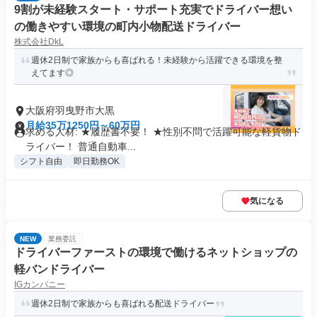
9割が未経験スタート・サポート充実でドライバー想い
の働きやすい環境の町内小物配送ドライバー
株式会社DkL
週休2日制で家族からも喜ばれる！未経験から活躍できる環境を整
えてます◎
大阪府羽曳野市大黒
月給35万1250円～60万円
求める人材: ★履歴書不要！ ★性別不問で活躍可能な軽貨物ド
ライバー！ 普通自動車...
シフト自由
即日勤務OK
気になる
NEW
業務委託
ドライバーファーストの環境で働けるネットショップの
軽バンドライバー
IGカンパニー
週休2日制で家族からも喜ばれる配送ドライバー