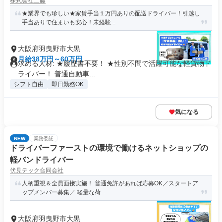
株式会社二藤
★業界でも珍しい★家賃手当１万円ありの配送ドライバー！引越し
手当ありで住まいも安心！未経験...
大阪府羽曳野市大黒
月給38万円～60万円
求める人材: ★履歴書不要！ ★性別不問で活躍可能な軽貨物ド
ライバー！ 普通自動車...
シフト自由
即日勤務OK
気になる
NEW
業務委託
ドライバーファーストの環境で働けるネットショップの
軽バンドライバー
伏見テック合同会社
人柄重視＆全員面接実施！ 普通免許があれば応募OK／スタートア
ップメンバー募集／ 軽量な荷...
大阪府羽曳野市大黒