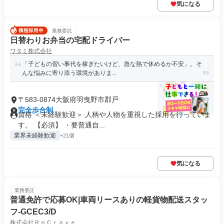
気になる
業務委託
日替わりお弁当の宅配ドライバー
ワタミ株式会社
「子どもの習い事代を稼ぎたいけど、急な熱で休めるか不安」。そ
んな悩みに寄り添う環境がありま...
〒583-0874大阪府羽曳野市郡戸
完全歩合制
資格 ＜未経験歓迎＞ 人柄や人物を重視した採用を行っていま
す。 【必須】 ・要普通自...
業界未経験歓迎
+21個
気になる
業務委託
普通免許で応募OK|車両リースありの軽貨物配送スタッ
フ-GCEC3/D
株式会社ＲｏＣｒａｖｅ