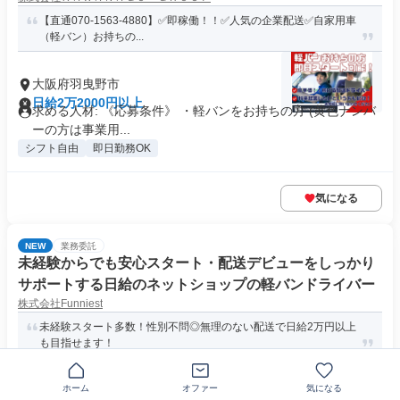
【直通070-1563-4880】✅即稼働！！✅人気の企業配送✅自家用車
（軽バン）お持ちの...
大阪府羽曳野市
日給2万2000円以上
求める人材: 《応募条件》 ・軽バンをお持ちの方 (黄色ナンバ
ーの方は事業用...
シフト自由
即日勤務OK
気になる
NEW
業務委託
未経験からでも安心スタート・配送デビューをしっかり
サポートする日給のネットショップの軽バンドライバー
株式会社Funniest
未経験スタート多数！性別不問◎無理のない配送で日給2万円以上
も目指せます！
大阪府羽曳野市大黒
ホーム
オファー
気になる