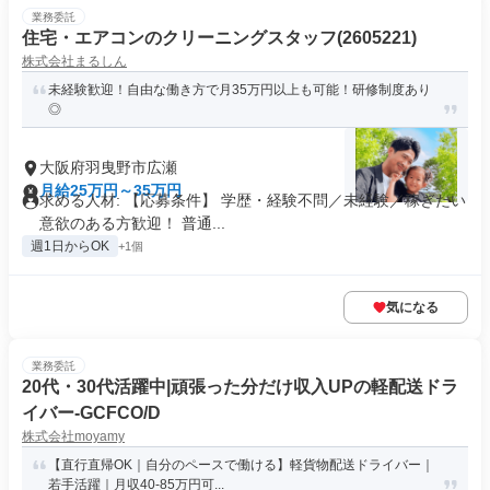
業務委託
住宅・エアコンのクリーニングスタッフ(2605221)
株式会社まるしん
未経験歓迎！自由な働き方で月35万円以上も可能！研修制度あり
◎
大阪府羽曳野市広瀬
月給25万円～35万円
求める人材: 【応募条件】 学歴・経験不問／未経験／稼ぎたい
意欲のある方歓迎！ 普通...
週1日からOK
+1個
気になる
業務委託
20代・30代活躍中|頑張った分だけ収入UPの軽配送ドラ
イバー-GCFCO/D
株式会社moyamy
【直行直帰OK｜自分のペースで働ける】軽貨物配送ドライバー｜
若手活躍｜月収40-85万円可...