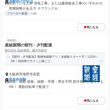
月給35万円以上
求めている人材 塗装工事、または建築板金工事のいずれかの
実務経験がある方 ※ブランクが...
フリーター歓迎
+15個
気になる
業務委託
産経新聞の朝刊・夕刊配達
株式会社 産経新聞 藤井寺販売
【朝刊・夕刊配達】勤務地複数アリ！未経験スタート可！1日2h～
OK！短時間でサクッと稼ごう...
大阪府羽曳野市高鷲
完全歩合制
資格・経験 資格・経験・学歴・男女不問 原付免許がなくても
OK！ 電動自転車で配達で...
気になる