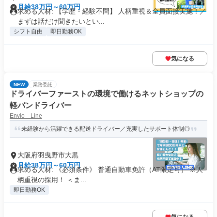
月給38万円～60万円
求める人材: 【学歴・経験不問】 人柄重視＆全員面接実施！／
まずは話だけ聞きたいとい...
シフト自由
即日勤務OK
気になる
NEW
業務委託
ドライバーファーストの環境で働けるネットショップの
軽バンドライバー
Envio Line
未経験から活躍できる配送ドライバー／充実したサポート体制◎
大阪府羽曳野市大黒
月給38万円～60万円
求める人材: 《必須条件》 普通自動車免許（AT限定可） ※人
柄重視の採用！ ＜ま...
即日勤務OK