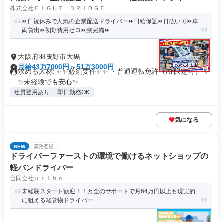
株式会社ＥＩＧＨＴ ＢＲＩＤＧＥ
⏩日祝休みで人気の企業配送ドライバー⏩日給保証⏩日払い可⏩車
両貸出⏩初期費用ゼロ⏩寮完備⏩...
大阪府羽曳野市大黒
月給43万7000円～51万3000円
求める人材: ✨✨必須要件✨✨ ・普通運転免許（AT限定可） ✨
✨未経験でも安心✨...
社員登用あり
即日勤務OK
気になる
NEW
業務委託
ドライバーファーストの環境で働けるネットショップの
軽バンドライバー
合同会社ｕｒｉｂｏ
未経験スタート歓迎！！万全のサポートで月64万円以上も現実的
に狙える軽貨物ドライバー