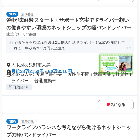
NEW
業務委託
9割が未経験スタート・サポート充実でドライバー想い
の働きやすい環境のネットショップの軽バンドライバー
株式会社Funniest
子供からも喜ばれる週休2日制の配送ドライバー！家族の時間も作
れて、年収も500万円以上狙え...
大阪府羽曳野市大黒
月給38万2150円～60万8510円
求める人材: ★履歴書不要！ ★性別不問で活躍可能な軽貨物ド
ライバー！ 普通自動車...
即日勤務OK
気になる
NEW
業務委託
ワークライフバランスも考えながら働けるネットショッ
プの軽バンドライバー