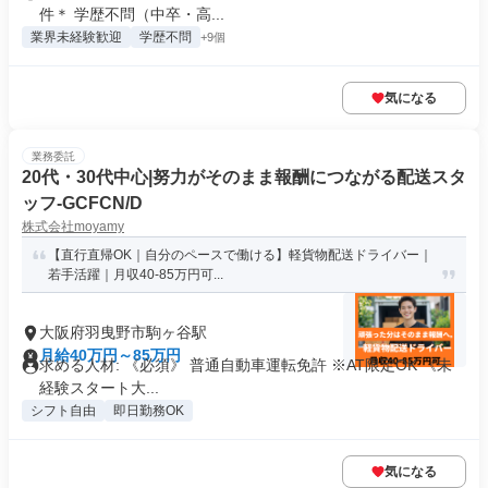
件＊ 学歴不問（中卒・高...
業界未経験歓迎
学歴不問
+9個
気になる
業務委託
20代・30代中心|努力がそのまま報酬につながる配送スタ
ッフ-GCFCN/D
株式会社moyamy
【直行直帰OK｜自分のペースで働ける】軽貨物配送ドライバー｜
若手活躍｜月収40-85万円可...
大阪府羽曳野市駒ヶ谷駅
月給40万円～85万円
求める人材: 《必須》 普通自動車運転免許 ※AT限定OK 《未
経験スタート大...
シフト自由
即日勤務OK
気になる