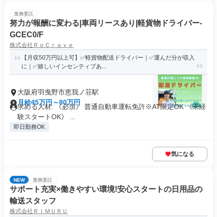
業務委託
努力が報酬に変わる|車両リースあり|軽貨物ドライバー-
GCEC0/F
株式会社ＲｏＣｒａｖｅ
【月収50万円以上可】✅軽貨物配送ドライバー｜✅運んだ分が収入
に｜✅嬉しいインセンティブあ...
大阪府羽曳野市恵我ノ荘駅
月給45万円～80万円
求める人材: 《必須》 普通自動車運転免許※AT限定OK 《未経
験スタートOK》 ...
即日勤務OK
気になる
NEW
業務委託
サポート充実×働きやすい環境!安心スタートの日用品の
輸送スタッフ
株式会社ＲＩＭＵＲＵ