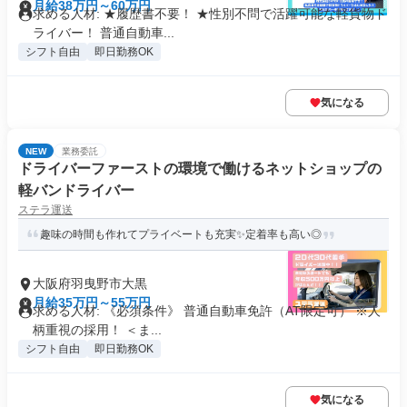
月給38万円～60万円
求める人材: ★履歴書不要！ ★性別不問で活躍可能な軽貨物ド
ライバー！ 普通自動車...
シフト自由
即日勤務OK
気になる
NEW
業務委託
ドライバーファーストの環境で働けるネットショップの
軽バンドライバー
ステラ運送
趣味の時間も作れてプライベートも充実✨定着率も高い◎
大阪府羽曳野市大黒
月給35万円～55万円
求める人材: 《必須条件》 普通自動車免許（AT限定可） ※人
柄重視の採用！ ＜ま...
シフト自由
即日勤務OK
気になる