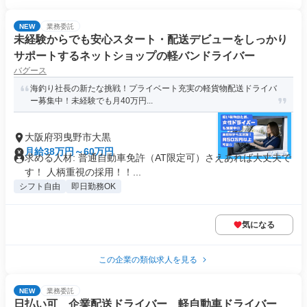
NEW
業務委託
未経験からでも安心スタート・配送デビューをしっかり
サポートするネットショップの軽バンドライバー
バグース
海釣り社長の新たな挑戦！プライベート充実の軽貨物配送ドライバ
ー募集中！未経験でも月40万円...
大阪府羽曳野市大黒
月給38万円～60万円
求める人材: 普通自動車免許（AT限定可）さえあれば大丈夫で
す！ 人柄重視の採用！！...
シフト自由
即日勤務OK
気になる
この企業の類似求人を見る
NEW
業務委託
日払い可 企業配送ドライバー 軽自動車ドライバー