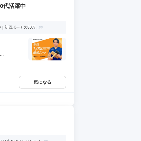
30代活躍中
初回ボーナス80万...
.
気になる