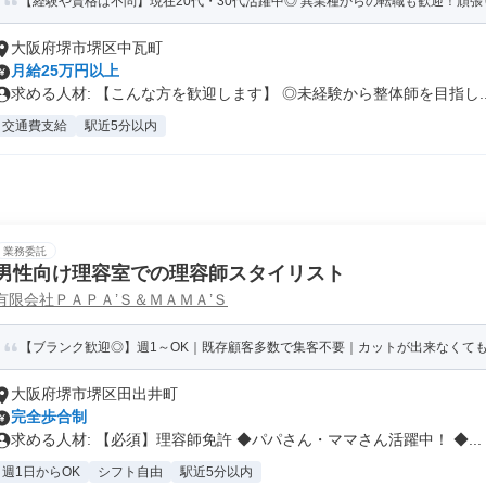
【経験や資格は不問】現在20代・30代活躍中◎ 異業種からの転職も歓迎！頑張り
大阪府堺市堺区中瓦町
月給25万円以上
求める人材: 【こんな方を歓迎します】 ◎未経験から整体師を目指し..
交通費支給
駅近5分以内
業務委託
男性向け理容室での理容師スタイリスト
有限会社ＰＡＰＡ’Ｓ＆ＭＡＭＡ’Ｓ
【ブランク歓迎◎】週1～OK｜既存顧客多数で集客不要｜カットが出来なくても大
大阪府堺市堺区田出井町
完全歩合制
求める人材: 【必須】理容師免許 ◆パパさん・ママさん活躍中！ ◆...
週1日からOK
シフト自由
駅近5分以内