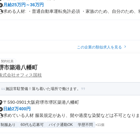
月給25万円～36万円
求める人材: ・普通自動車運転免許必須 ・家族のため、自分のため、将.
この企業の類似求人を見る
契約社員
堺市築港八幡町
株式会社オフィス国枝
施設常駐警備！落ち着いた場所で働けます。
〒590-0901大阪府堺市堺区築港八幡町
日給2万400円
求めている人材 服装規定があり、髭や過度な染髪などは不可となります。
制服あり
60代も応募可
バイク通勤OK
学歴不問
+11個