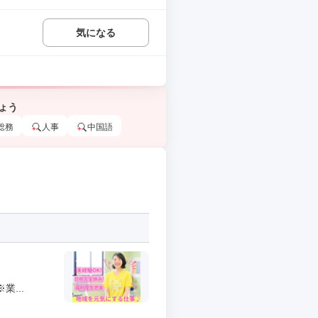
気になる
ょう
総務
人事
中国語
...