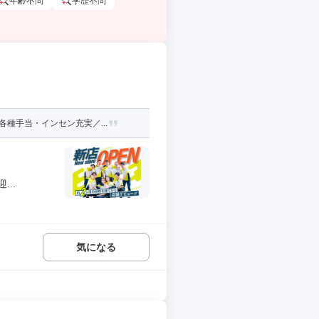
年齢不問
学歴不問
種手当・インセン充実／...
..
気になる