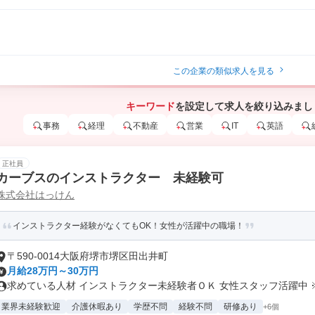
この企業の類似求人を見る
キーワード
を設定して求人を絞り込みまし
事務
経理
不動産
営業
IT
英語
正社員
カーブスのインストラクター 未経験可
株式会社はっけん
インストラクター経験がなくてもOK！女性が活躍中の職場！
〒590-0014大阪府堺市堺区田出井町
月給28万円～30万円
求めている人材 インストラクター未経験者ＯＫ 女性スタッフ活躍中 ※業
業界未経験歓迎
介護休暇あり
学歴不問
経験不問
研修あり
+6個