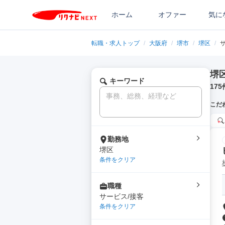
ホーム
オファー
気に
転職・求人トップ
/
大阪府
/
堺市
/
堺区
/
堺
キーワード
175
こだ
勤務地
堺区
条件をクリア
職種
サービス/接客
条件をクリア