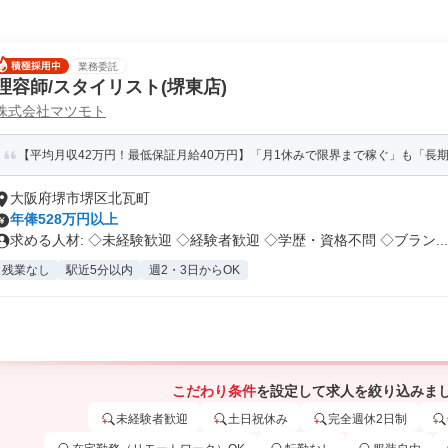
業務委託
理容師/スタイリスト(堺東店)
株式会社マツモト
【平均月収42万円！最低保証月給40万円】「月1休みで限界まで稼ぐ」も「長期休暇
大阪府堺市堺区北瓦町
年俸528万円以上
求める人材: ◇未経験歓迎 ◇経験者歓迎 ◇学歴・資格不問 ◇ブラン...
残業なし
駅近5分以内
週2・3日からOK
こだわり条件
を設定して求人を絞り込みま
未経験者歓迎
土日祝休み
完全週休2日制