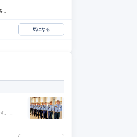
..
気になる
 ...