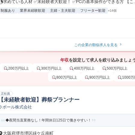
求めている人材 ✅未経験者大歓迎！ ✅PCの基本操作ができる方 【こ..
制服あり
業界未経験歓迎
主婦・主夫歓迎
フリーター歓迎
+14個
この企業の類似求人を見る
年収
を設定して求人を絞り込みましょ
200万円以上
300万円以上
400万円以上
500万円以上
800万円以上
900万円以上
1000
正社員
【未経験者歓迎】葬祭プランナー
ラポール株式会社
◆夜間当直業務なし！年間休日125日で働きやすい！
大阪府堺市堺区緑ケ丘南町