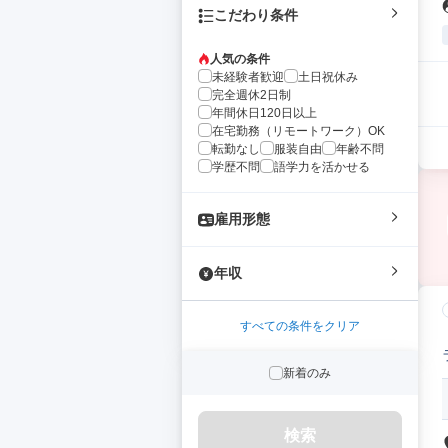
こだわり条件
人気の条件
未経験者歓迎
土日祝休み
完全週休2日制
年間休日120日以上
在宅勤務（リモートワーク）OK
転勤なし
服装自由
年齢不問
学歴不問
語学力を活かせる
雇用形態
年収
すべての条件をクリア
新着のみ
検索