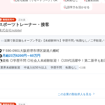
在宅勤務（リモートワーク）OK
転勤なし
服装自由
語学力を活かせる
正社員
スポーツトレーナー・接客
株式会社nobitel
近隣で新店舗もオープン予定♪【未経験98％】学歴不問／転勤なし／二卒歓迎／各
〒590-0901大阪府堺市堺区築港八幡町
月給23万6200円～60万円
資格 ◎学歴不問 ◎社会人未経験歓迎！ ◎20代活躍中！第二新卒も歓迎.
業界未経験歓迎
中途入社50％以上
学歴不問
転勤なし
+11個
この企業の類似求人を見る
正社員