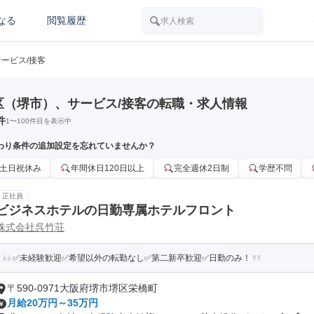
なる
閲覧履歴
求人検索
サービス/接客
区（堺市）、サービス/接客の転職・求人情報
件
1
〜
100
件目を表示中
わり条件の追加設定を忘れていませんか？
土日祝休み
年間休日120日以上
完全週休2日制
学歴不問
正社員
ビジネスホテルの日勤専属ホテルフロント
株式会社呉竹荘
✅未経験歓迎✅希望以外の転勤なし✅第二新卒歓迎✅日勤のみ！
〒590-0971大阪府堺市堺区栄橋町
月給20万円～35万円