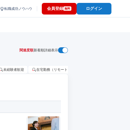
会員登録
ログイン
転職成功ノウハウ
無料
関連度順
新着順
詳細表示
未経験者歓迎
在宅勤務（リモートワーク）OK
家賃補助・住宅手当