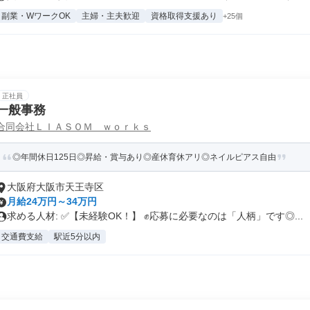
副業・WワークOK
主婦・主夫歓迎
資格取得支援あり
+25個
正社員
一般事務
合同会社ＬＩＡＳＯＭ ｗｏｒｋｓ
◎年間休日125日◎昇給・賞与あり◎産休育休アリ◎ネイルピアス自由
大阪府大阪市天王寺区
月給24万円～34万円
求める人材: ✅【未経験OK！】 ✊️応募に必要なのは「人柄」です◎...
交通費支給
駅近5分以内