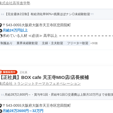
株式会社高等進学塾
【完全週休2日制】有給消化率90%+残業ほぼナシ◎未経験歓迎
〒543-0055大阪府大阪市天王寺区悲田院町
月給24万円以上
求めている人材 ≪必須≫ 高卒以上 ＝＝＝＝＝＝＝＝＝＝＝＝＝＝＝＝.
制服あり
業界未経験歓迎
主婦・主夫歓迎
フリーター歓迎
+30個
正社員
【正社員】BOX cafe 天王寺MIO店/店長候補
株式会社 トランジットテーマカフェオペレーション
月給28万2,600円～・賞与年1回・昇給年1回◎交通費は上限月10万円まで全額支
〒543-0055大阪府大阪市天王寺区悲田院町
月給28万2600円～32万円