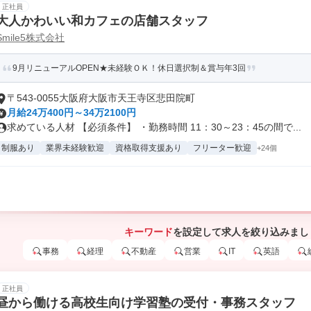
正社員
大人かわいい和カフェの店舗スタッフ
Smile5株式会社
9月リニューアルOPEN★未経験ＯＫ！休日選択制＆賞与年3回
〒543-0055大阪府大阪市天王寺区悲田院町
月給24万400円～34万2100円
求めている人材 【必須条件】 ・勤務時間 11：30～23：45の間で...
制服あり
業界未経験歓迎
資格取得支援あり
フリーター歓迎
+24個
キーワード
を設定して求人を絞り込みまし
事務
経理
不動産
営業
IT
英語
正社員
昼から働ける高校生向け学習塾の受付・事務スタッフ