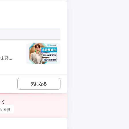
経...
気になる
ょう
約社員