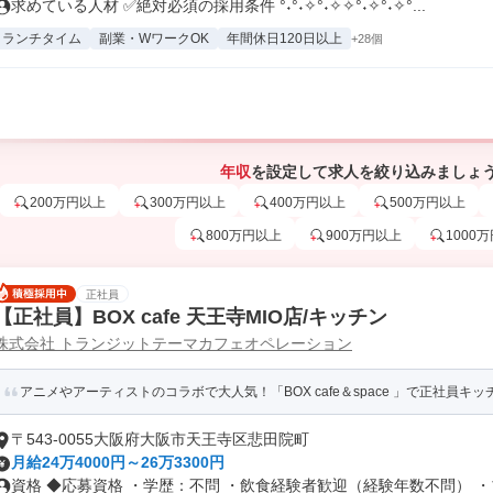
求めている人材 ✅絶対必須の採用条件 °˖°˖✧°˖✧✧°˖✧°˖✧°...
ランチタイム
副業・WワークOK
年間休日120日以上
+28個
年収
を設定して求人を絞り込みましょ
200万円以上
300万円以上
400万円以上
500万円以上
800万円以上
900万円以上
1000
正社員
【正社員】BOX cafe 天王寺MIO店/キッチン
株式会社 トランジットテーマカフェオペレーション
アニメやアーティストのコラボで大人気！「BOX cafe＆space 」で正社員キッチ
〒543-0055大阪府大阪市天王寺区悲田院町
月給24万4000円～26万3300円
資格 ◆応募資格 ・学歴：不問 ・飲食経験者歓迎（経験年数不問） ・ブ.