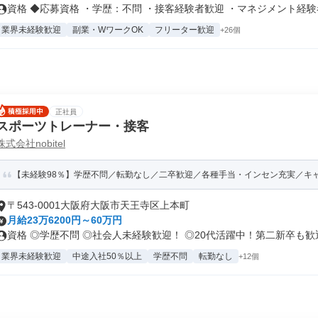
資格 ◆応募資格 ・学歴：不問 ・接客経験者歓迎 ・マネジメント経験者.
業界未経験歓迎
副業・WワークOK
フリーター歓迎
+26個
正社員
スポーツトレーナー・接客
株式会社nobitel
【未経験98％】学歴不問／転勤なし／二卒歓迎／各種手当・インセン充実／キ
〒543-0001大阪府大阪市天王寺区上本町
月給23万6200円～60万円
資格 ◎学歴不問 ◎社会人未経験歓迎！ ◎20代活躍中！第二新卒も歓迎.
業界未経験歓迎
中途入社50％以上
学歴不問
転勤なし
+12個