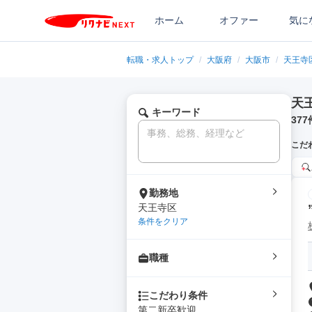
ホーム
オファー
気に
転職・求人トップ
/
大阪府
/
大阪市
/
天王寺
天
キーワード
377
こだ
勤務地
天王寺区
条件をクリア
職種
こだわり条件
第二新卒歓迎