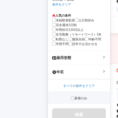
条件をクリア
人気の条件
未経験者歓迎
土日祝休み
完全週休2日制
年間休日120日以上
在宅勤務（リモートワーク）OK
転勤なし
服装自由
年齢不問
学歴不問
語学力を活かせる
雇用形態
年収
すべての条件をクリア
新着のみ
検索