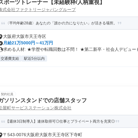
スポーツトレーナー【未経験枠/人柄重視】
株式会社ファクトリージャパングループ
〈平均年齢28歳〉あなたの「誰かの力になりたい」が活きる場所。
大阪府大阪市天王寺区
月給21万5000円～41万円
求める人材: ★学歴や転職回数は不問！ ★第二新卒・社会人デビューも.
交通費支給
駅近5分以内
契約社員
ガソリンスタンドでの店舗スタッフ
松屋町サービスステーション株式会社
【週休3日制導入】連休取得可◎仕事とプライベート両方を充実◎
〒543-0076大阪府大阪市天王寺区下寺町