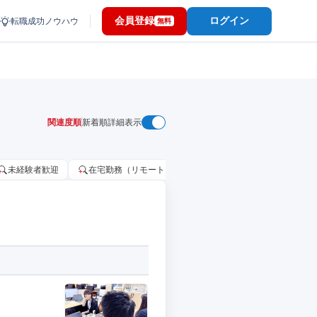
会員登録
ログイン
転職成功ノウハウ
無料
関連度順
新着順
詳細表示
未経験者歓迎
在宅勤務（リモートワーク）OK
家賃補助・住宅手当