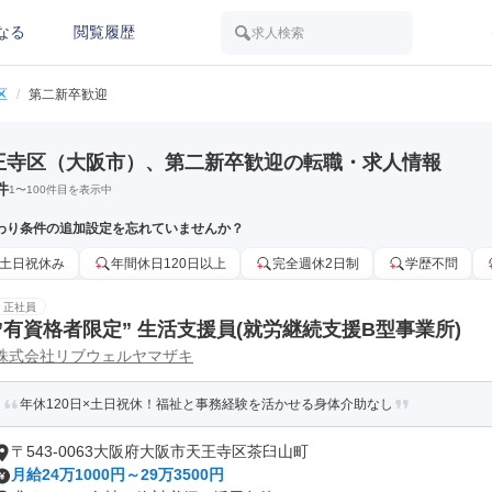
なる
閲覧履歴
求人検索
区
/
第二新卒歓迎
王寺区（大阪市）、第二新卒歓迎の転職・求人情報
件
1
〜
100
件目を表示中
わり条件の追加設定を忘れていませんか？
土日祝休み
年間休日120日以上
完全週休2日制
学歴不問
正社員
”有資格者限定” 生活支援員(就労継続支援B型事業所)
株式会社リブウェルヤマザキ
年休120日×土日祝休！福祉と事務経験を活かせる身体介助なし
〒543-0063大阪府大阪市天王寺区茶臼山町
月給24万1000円～29万3500円