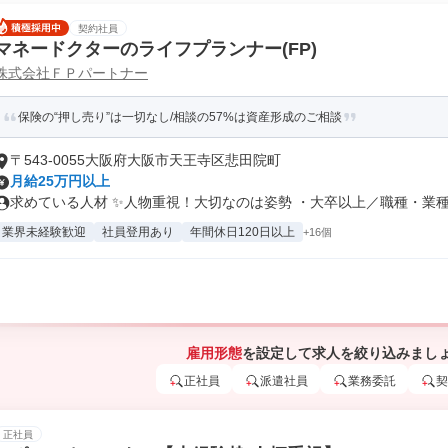
契約社員
マネードクターのライフプランナー(FP)
株式会社ＦＰパートナー
保険の“押し売り”は一切なし/相談の57%は資産形成のご相談
〒543-0055大阪府大阪市天王寺区悲田院町
月給25万円以上
求めている人材 ✨人物重視！大切なのは姿勢 ・大卒以上／職種・業種未
業界未経験歓迎
社員登用あり
年間休日120日以上
+16個
雇用形態
を設定して求人を絞り込みまし
正社員
派遣社員
業務委託
契
正社員