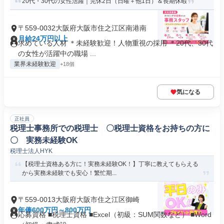
20代・30代の女性活躍｜完休2日（日曜＋他1日）＆長期休暇
〒559-0032大阪府大阪市住之江区南港南
月給24万円以上
求めている人材 ＊未経験歓迎！人物重視の採用 ＊20代、30代
の女性が活躍中の職場 ...
業界未経験歓迎
+18個
気になる
正社員
税理士事務所での税理士 〇税理士資格をお持ちの方に
〇 実務未経験OK
税理士法人HYK
【税理士資格ある方に！実務未経験OK！】丁寧に教えてもらえる
から実務未経験でも安心！繁忙期...
〒559-0013大阪府大阪市住之江区御崎
年俸600万円～800万円
応募資格 ■税理士資格 ■Excel（初級：SUM関数など） ■Word