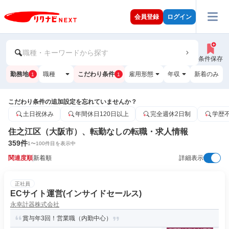
会員登録
ログイン
職種・キーワードから探す
条件保存
勤務地
職種
こだわり条件
雇用形態
年収
新着のみ
1
1
こだわり条件の追加設定を忘れていませんか？
土日祝休み
年間休日120日以上
完全週休2日制
学歴
住之江区（大阪市）、転勤なしの転職・求人情報
359
件
1
〜
100
件目を表示中
関連度順
新着順
詳細表示
正社員
ECサイト運営(インサイドセールス)
永幸計器株式会社
賞与年3回！営業職（内勤中心）