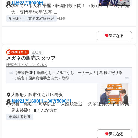
月給23万5000円
求めている人材 学歴・転職回数不問！ ＜歓迎＞ 中卒/高卒/短
大・専門卒/大卒/既卒 ...
制服あり
業界未経験歓迎
+22個
気になる
正社員
メガネの販売スタッフ
株式会社ビジョンメガネ
【未経験OK】転勤なし・ノルマなし｜一人一人のお客様に寄り添
う接客｜国家資格手当充実・取得...
大阪府大阪市住之江区粉浜
月給21万1600円～30万5000円
資格・経験 ・高卒以上 ・未経験歓迎 （先輩社員の約9割が業
界未経験） ■こんな方に...
未経験者歓迎
気になる