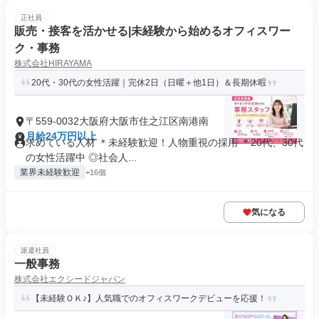
正社員
販売・接客を活かせる|未経験から始めるオフィスワー
ク・事務
株式会社HIRAYAMA
20代・30代の女性活躍｜完休2日（日曜＋他1日）＆長期休暇
〒559-0032大阪府大阪市住之江区南港南
月給24万円以上
求めている人材 ＊未経験歓迎！人物重視の採用 ＊20代、30代
の女性活躍中 ◎社会人...
業界未経験歓迎
+16個
気になる
派遣社員
一般事務
株式会社エクシードジャパン
【未経験ＯＫ♪】人気職でのオフィスワークデビューを応援！