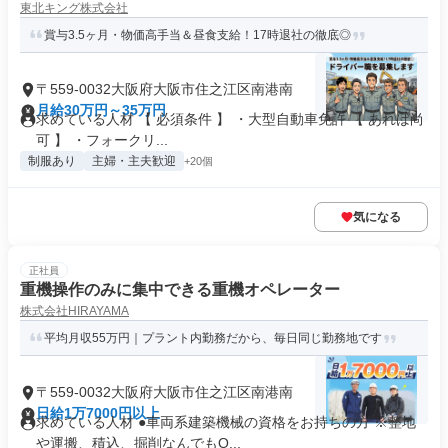
東北キング株式会社
賞与3.5ヶ月・物価高手当＆昼食支給！17時退社の徹底◎
〒559-0032大阪府大阪市住之江区南港南
月給30万円～35万円
求めている人材 【 必須条件 】 ・大型自動車免許 【 あれば尚
可 】 ・フォークリ...
制服あり
主婦・主夫歓迎
+20個
気になる
正社員
重機操作のみに集中できる重機オペレーター
株式会社HIRAYAMA
平均月収55万円｜プラント内勤務だから、毎日同じ勤務地です
〒559-0032大阪府大阪市住之江区南港南
日給1万7000円以上
求めている人材 ●車両系建築機械の資格をお持ちの方 ※整地
や運搬、積込、掘削なんでもO...