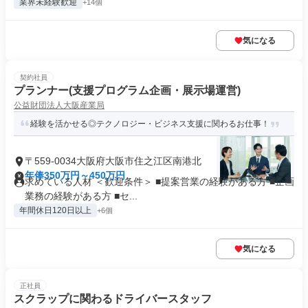
業界未経験歓迎
+14個
気になる
契約社員
プランナー(支援プログラム企画・展示場運営)
公益財団法人大阪産業局
経験を活かせる◎テクノロジー・ビジネス支援に関わるお仕事！
〒559-0034大阪府大阪市住之江区南港北
年俸350万円～450万円
求めている人材 ＜歓迎条件＞ ■提案営業の経験がある方 ■企画
業務の経験がある方 ■セ...
年間休日120日以上
+6個
気になる
正社員
スクラップに関わるドライバースタッフ