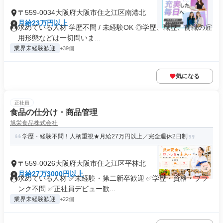
〒559-0034大阪府大阪市住之江区南港北
月給23万円以上
求めている人材 学歴不問 / 未経験OK ◎学歴、職歴、前職の雇
用形態などは一切問いま...
業界未経験歓迎
+39個
気になる
正社員
食品の仕分け・商品管理
旭栄食品株式会社
学歴・経験不問！人柄重視★月給27万円以上／完全週休2日制
〒559-0026大阪府大阪市住之江区平林北
月給27万3000円以上
求めている人材 ✅未経験・第二新卒歓迎 ✅学歴・資格・ブラ
ンク不問 ✅正社員デビュー歓...
業界未経験歓迎
+22個