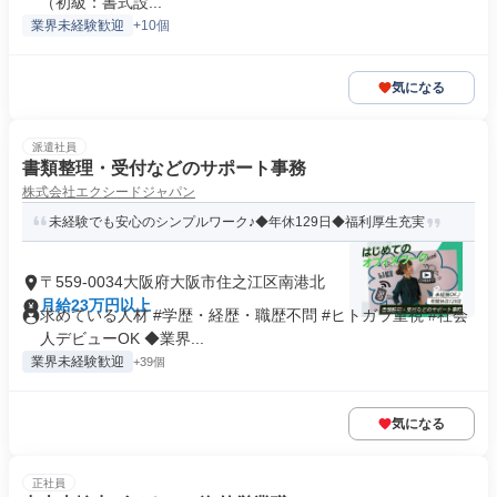
（初級：書式設...
業界未経験歓迎
+10個
気になる
派遣社員
書類整理・受付などのサポート事務
株式会社エクシードジャパン
未経験でも安心のシンプルワーク♪◆年休129日◆福利厚生充実
〒559-0034大阪府大阪市住之江区南港北
月給23万円以上
求めている人材 #学歴・経歴・職歴不問 #ヒトガラ重視 #社会
人デビューOK ◆業界...
業界未経験歓迎
+39個
気になる
正社員