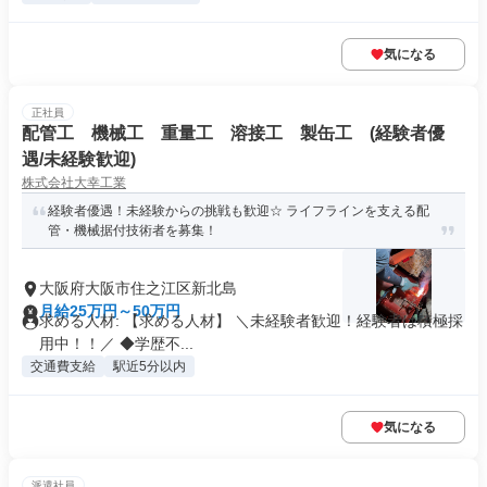
気になる
正社員
配管工 機械工 重量工 溶接工 製缶工 (経験者優
遇/未経験歓迎)
株式会社大幸工業
経験者優遇！未経験からの挑戦も歓迎☆ ライフラインを支える配
管・機械据付技術者を募集！
大阪府大阪市住之江区新北島
月給25万円～50万円
求める人材: 【求める人材】 ＼未経験者歓迎！経験者は積極採
用中！！／ ◆学歴不...
交通費支給
駅近5分以内
気になる
派遣社員