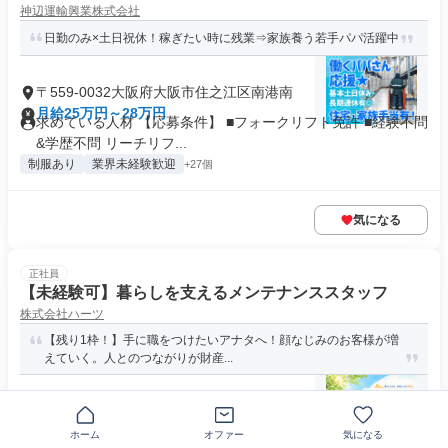
神辺運輸興業株式会社
日勤のみ×土日祝休！稼ぎたい時に残業⇒家族養う若手パパ活躍中
〒559-0032大阪府大阪市住之江区南港南
月給25万円～28万円
求めている人材 【応募条件】 ■フォークリフト免許 ■経験不問
&学歴不問 リーチリフ...
制服あり
業界未経験歓迎
+27個
気になる
正社員
【未経験可】暮らしを支えるメンテナンススタッフ
株式会社ハーツ
【残り1枠！】手に職をつけたいアナタへ！顔なじみのお客様が増
えていく。人とのつながりが財産...
大阪府大阪市住之江区中加賀屋
年俸410万円～660万円
ホーム
オファー
気になる
求める人材: ＜応募条件＞ ■普通自動車免許（AT限定OK） ＜