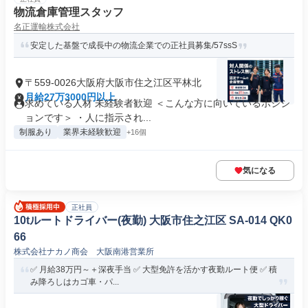
物流倉庫管理スタッフ
名正運輸株式会社
安定した基盤で成長中の物流企業での正社員募集/57ssS
〒559-0026大阪府大阪市住之江区平林北
月給27万3000円以上
求めている人材 未経験者歓迎 ＜こんな方に向いているポジシ
ョンです＞ ・人に指示され...
制服あり
業界未経験歓迎
+16個
気になる
正社員
10tルートドライバー(夜勤) 大阪市住之江区 SA-014 QK0
66
株式会社ナカノ商会 大阪南港営業所
✅ 月給38万円～＋深夜手当 ✅ 大型免許を活かす夜勤ルート便 ✅ 積
み降ろしはカゴ車・パ...