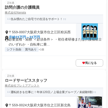
正社員
訪問介護の介護職員
株式会社Nanala
住み慣れたご自宅での生活をサポート！
〒559-0007大阪府大阪市住之江区粉浜西
月給23万円～33万円
必要資格・経験 ＜必須条件＞ ・初任者研修または介護福祉士
のいずれか ・自転車に乗...
シフト自由
賞与あり
+1個
気になる
正社員
ロードサービススタッフ
株式会社プレミアアシスト
運転好きを仕事に！年休120日／上場企業グループ／未経験8割
〒559-0024大阪府大阪市住之江区新北島