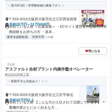
賞与年3回！管理職候補の募集です☆
〒559-0016大阪府大阪市住之江区西加賀屋
月給28万円～31万5000円
求めている人材 ＜応募資格＞ ・ECサイト運営または販売の実
務経験をお持ちの方 ・基本...
業界未経験歓迎
学歴不問
+14個
気になる
正社員
アスファルト合材プラント内操作盤オペレーター
株式会社彩峰工業
夜勤手当も別途あり！！
〒559-0026大阪府大阪市住之江区平林北
月給30万円以上
求めている人材 【こんな方が入社されて活躍しています】 ＊
重機作業がとにかく好きな方 ...