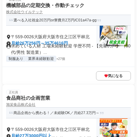
機械部品の定期交換・作動チェック
株式会社ウイルテック
選べる入社祝金20万円or寮費月2万円/C01a47a-gg
〒559-0026大阪府大阪市住之江区平林北
月給26万256円～35万4616円
求めている人材 工場未経験歓迎 学歴不問 - 【先輩の声】 （30
代/男性 製造業）...
制服あり
業界未経験歓迎
+27個
気になる
正社員
食品商社の企画営業
旭栄食品株式会社
商品企画から携わる！／未経験OK／月給27.3万円～
〒559-0026大阪府大阪市住之江区平林北
月給27万3000円以上