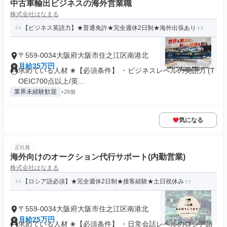
中古車輸出ビジネスの海外営業職
株式会社はなまる
【ビジネス英語力】★普通免許★完全週休2日制★海外出張あり
〒559-0034大阪府大阪市住之江区南港北
月給35万円
求めている人材 ✬【必須条件】 ・ビジネスレベルの英語力 (T
OEIC700点以上/英...
業界未経験歓迎
+26個
気になる
正社員
海外向けのオークション代行サポート(内勤営業)
株式会社はなまる
【ロシア語必須】★完全週休2日制★接客経験★土日祝休み
〒559-0034大阪府大阪市住之江区南港北
月給25万円
求めている人材 ✬【必須条件】 ・日常会話レベルのロシア語