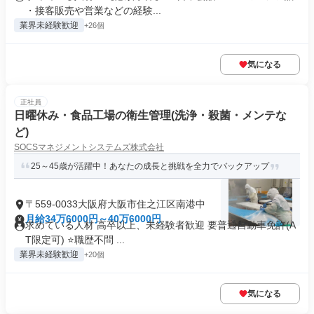
・接客販売や営業などの経験...
業界未経験歓迎
+26個
気になる
正社員
日曜休み・食品工場の衛生管理(洗浄・殺菌・メンテな
ど)
SOCSマネジメントシステムズ株式会社
25～45歳が活躍中！あなたの成長と挑戦を全力でバックアップ
〒559-0033大阪府大阪市住之江区南港中
月給34万6000円～40万6000円
求めている人材 高卒以上、未経験者歓迎 要普通自動車免許(A
T限定可) ⭐職歴不問 ...
業界未経験歓迎
+20個
気になる