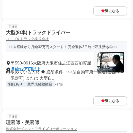
気になる
正社員
大型(8t車)トラックドライバー
コトブキトラック株式会社
未経験から月給32万円スタート！ 完全週休2日制で私生活も◎
〒559-0016大阪府大阪市住之江区西加賀屋
月給32万円以上
求めている人材 ◆ 必須条件 ・中型自動車第一種運転免許(8t
限定可) または 大型自...
制服あり
業界未経験歓迎
+17個
気になる
正社員
理容師・美容師
株式会社ヴィジュアライズコーポレーション