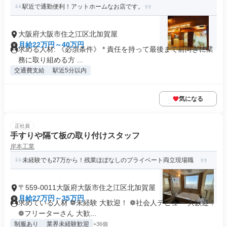
駅近で通勤便利！アットホームなお店です。
大阪府大阪市住之江区北加賀屋
月給22万円～40万円
求める人材: 《必須条件》 * 責任を持って最後まで前向きに業
務に取り組める方 ...
交通費支給
駅近5分以内
気になる
正社員
手すりや隔て板の取り付けスタッフ
岸本工業
未経験でも27万から！残業ほぼなしのプライベート両立現場職
〒559-0011大阪府大阪市住之江区北加賀屋
月給27万円～35万円
求めている人材 ❁未経験 大歓迎！ ❁社会人デビュー 大歓迎！
❁フリーターさん 大歓...
制服あり
業界未経験歓迎
+36個