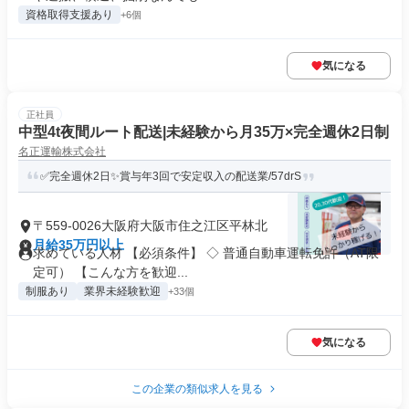
資格取得支援あり
+6個
気になる
正社員
中型4t夜間ルート配送|未経験から月35万×完全週休2日制
名正運輸株式会社
✅完全週休2日✨賞与年3回で安定収入の配送業/57drS
〒559-0026大阪府大阪市住之江区平林北
月給35万円以上
求めている人材 【必須条件】 ◇ 普通自動車運転免許（AT限
定可） 【こんな方を歓迎...
制服あり
業界未経験歓迎
+33個
気になる
この企業の類似求人を見る