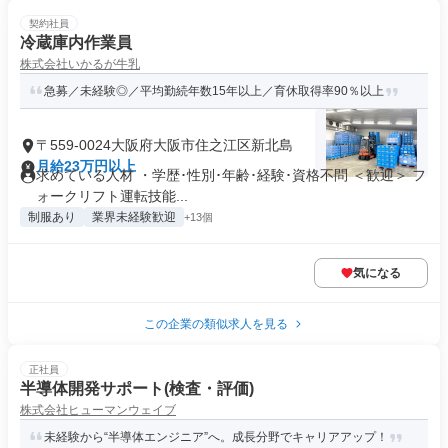
契約社員
冷蔵庫内作業員
株式会社いかるが牛乳
急募／未経験◎／平均勤続年数15年以上／育休取得率90％以上
〒559-0024大阪府大阪市住之江区新北島
月給23万円以上
求めている人材 ・学歴･性別･年齢･経験･資格不問 ＜歓迎＞ フ
ォークリフト運転技能...
制服あり
業界未経験歓迎
+13個
気になる
この企業の類似求人を見る
正社員
半導体開発サポート(検査・評価)
株式会社ヒューマンウェイブ
未経験から“半導体エンジニア”へ。成長分野でキャリアアップ！