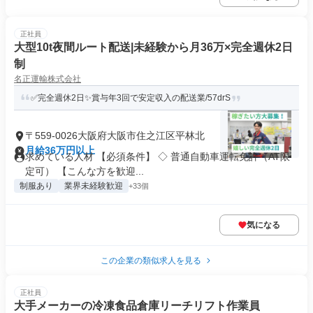
正社員
大型10t夜間ルート配送|未経験から月36万×完全週休2日
制
名正運輸株式会社
✅完全週休2日✨賞与年3回で安定収入の配送業/57drS
〒559-0026大阪府大阪市住之江区平林北
月給36万円以上
求めている人材 【必須条件】 ◇ 普通自動車運転免許（AT限
定可） 【こんな方を歓迎...
制服あり
業界未経験歓迎
+33個
気になる
この企業の類似求人を見る
正社員
大手メーカーの冷凍食品倉庫リーチリフト作業員