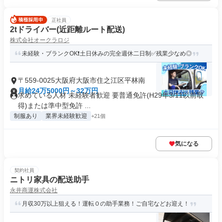
正社員
2tドライバー(近距離ルート配送)
株式会社オークラロジ
未経験・ブランクOK❗土日休みの完全週休二日制✅残業少なめ◎
〒559-0025大阪府大阪市住之江区平林南
月給24万5000円～32万円
求めている人材 未経験者歓迎 要普通免許(H29年3/11以前取
得)または準中型免許 ...
制服あり
業界未経験歓迎
+21個
気になる
契約社員
ニトリ家具の配送助手
永井商運株式会社
月収30万以上狙える！運転０の助手業務！ご自宅などお迎え！