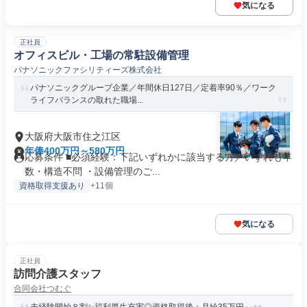
気になる
正社員
オフィスビル・工場の常駐設備管理
パナソニックファシリティーズ株式会社
パナソニックグループ企業／年間休日127日／定着率90％／ワーク
ライフバランスの取れた職場...
大阪府大阪市住之江区
年俸400万円～580万円
応募条件 ■必須経験：下記いずれかに該当する方／いずれも年
数・構造不問 ・設備管理のご...
資格取得支援あり
+11個
気になる
正社員
訪問介護スタッフ
合同会社つむぐ