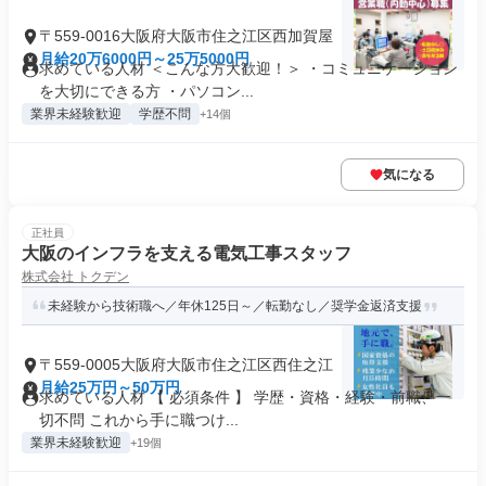
〒559-0016大阪府大阪市住之江区西加賀屋
月給20万6000円～25万5000円
求めている人材 ＜こんな方大歓迎！＞ ・コミュニケーション
を大切にできる方 ・パソコン...
業界未経験歓迎
学歴不問
+14個
気になる
正社員
大阪のインフラを支える電気工事スタッフ
株式会社 トクデン
未経験から技術職へ／年休125日～／転勤なし／奨学金返済支援
〒559-0005大阪府大阪市住之江区西住之江
月給25万円～50万円
求めている人材 【 必須条件 】 学歴・資格・経験・前職、一
切不問 これから手に職つけ...
業界未経験歓迎
+19個