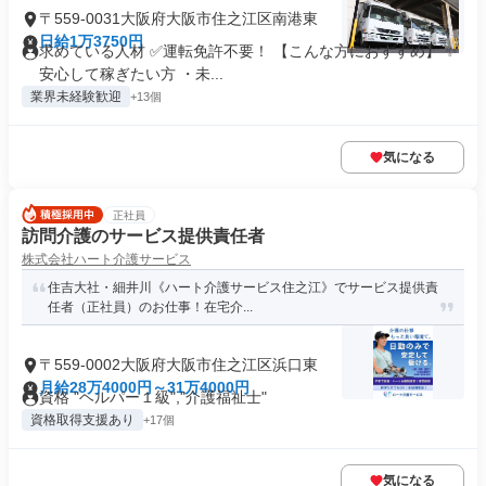
〒559-0031大阪府大阪市住之江区南港東
日給1万3750円
求めている人材 ✅運転免許不要！ 【こんな方におすすめ】 ✨
安心して稼ぎたい方 ・未...
業界未経験歓迎
+13個
気になる
正社員
訪問介護のサービス提供責任者
株式会社ハート介護サービス
住吉大社・細井川《ハート介護サービス住之江》でサービス提供責
任者（正社員）のお仕事！在宅介...
〒559-0002大阪府大阪市住之江区浜口東
月給28万4000円～31万4000円
資格 "ヘルパー１級","介護福祉士"
資格取得支援あり
+17個
気になる