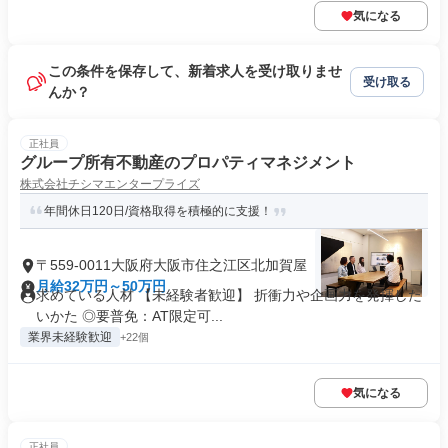
気になる
この条件を保存して、新着求人を受け取りませ
受け取る
んか？
正社員
グループ所有不動産のプロパティマネジメント
株式会社チシマエンタープライズ
年間休日120日/資格取得を積極的に支援！
〒559-0011大阪府大阪市住之江区北加賀屋
月給32万円～50万円
求めている人材 【未経験者歓迎】 折衝力や企画力を発揮した
いかた ◎要普免：AT限定可...
業界未経験歓迎
+22個
気になる
正社員