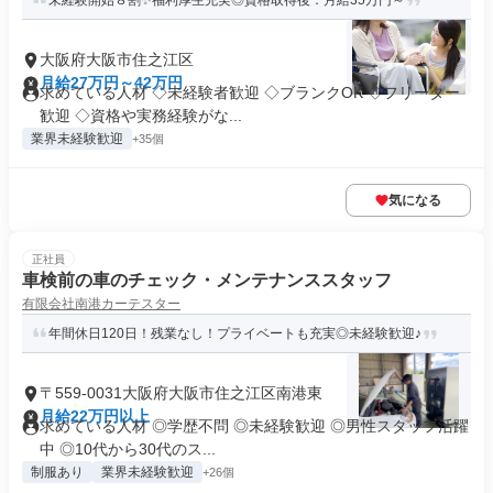
未経験開始８割✨福利厚生充実◎資格取得後：月給35万円～
大阪府大阪市住之江区
月給27万円～42万円
求めている人材 ◇未経験者歓迎 ◇ブランクOK ◇フリーター
歓迎 ◇資格や実務経験がな...
業界未経験歓迎
+35個
気になる
正社員
車検前の車のチェック・メンテナンススタッフ
有限会社南港カーテスター
年間休日120日！残業なし！プライベートも充実◎未経験歓迎♪
〒559-0031大阪府大阪市住之江区南港東
月給22万円以上
求めている人材 ◎学歴不問 ◎未経験歓迎 ◎男性スタッフ活躍
中 ◎10代から30代のス...
制服あり
業界未経験歓迎
+26個