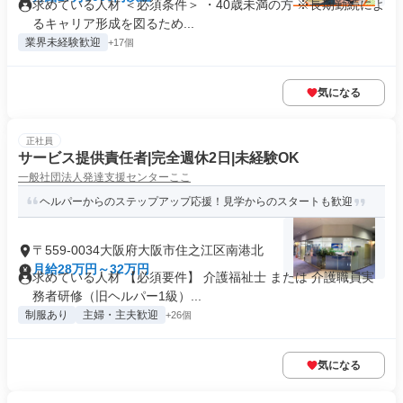
求めている人材 ＜必須条件＞ ・40歳未満の方 ※長期勤続によ
るキャリア形成を図るため...
業界未経験歓迎
+17個
気になる
正社員
サービス提供責任者|完全週休2日|未経験OK
一般社団法人発達支援センターここ
ヘルパーからのステップアップ応援！見学からのスタートも歓迎
〒559-0034大阪府大阪市住之江区南港北
月給28万円～32万円
求めている人材 【必須要件】 介護福祉士 または 介護職員実
務者研修（旧ヘルパー1級）...
制服あり
主婦・主夫歓迎
+26個
気になる