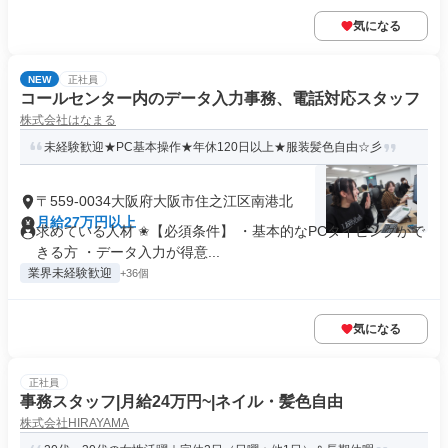
気になる
NEW
正社員
コールセンター内のデータ入力事務、電話対応スタッフ
株式会社はなまる
未経験歓迎★PC基本操作★年休120日以上★服装髪色自由☆彡
〒559-0034大阪府大阪市住之江区南港北
月給27万円以上
求めている人材 ✬【必須条件】 ・基本的なPCタイピングがで
きる方 ・データ入力が得意...
業界未経験歓迎
+36個
気になる
正社員
事務スタッフ|月給24万円~|ネイル・髪色自由
株式会社HIRAYAMA