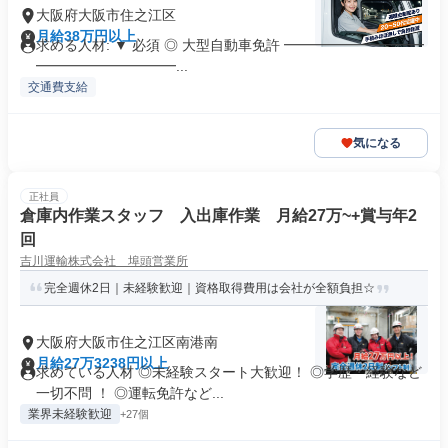
大阪府大阪市住之江区
月給38万円以上
求める人材: ▼ 必須 ◎ 大型自動車免許 ━━━━━━━━━━
━━━━━━━━━━...
交通費支給
気になる
正社員
倉庫内作業スタッフ 入出庫作業 月給27万~+賞与年2
回
吉川運輸株式会社 埠頭営業所
完全週休2日｜未経験歓迎｜資格取得費用は会社が全額負担☆
大阪府大阪市住之江区南港南
月給27万3238円以上
求めている人材 ◎未経験スタート大歓迎！ ◎学歴・経験など
一切不問 ！ ◎運転免許など...
業界未経験歓迎
+27個