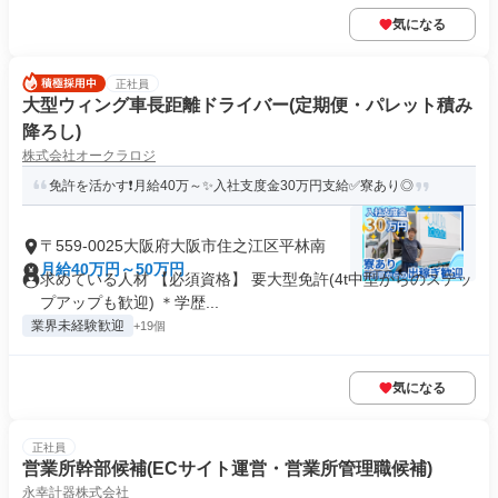
気になる
正社員
大型ウィング車長距離ドライバー(定期便・パレット積み
降ろし)
株式会社オークラロジ
免許を活かす❗月給40万～✨入社支度金30万円支給✅寮あり◎
〒559-0025大阪府大阪市住之江区平林南
月給40万円～50万円
求めている人材 【必須資格】 要大型免許(4t中型からのステッ
プアップも歓迎) ＊学歴...
業界未経験歓迎
+19個
気になる
正社員
営業所幹部候補(ECサイト運営・営業所管理職候補)
永幸計器株式会社