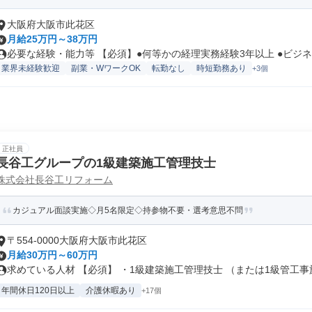
大阪府大阪市此花区
月給25万円～38万円
必要な経験・能力等 【必須】●何等かの経理実務経験3年以上 ●ビジネス
業界未経験歓迎
副業・WワークOK
転勤なし
時短勤務あり
+3個
正社員
長谷工グループの1級建築施工管理技士
株式会社長谷工リフォーム
カジュアル面談実施◇月5名限定◇持参物不要・選考意思不問
〒554-0000大阪府大阪市此花区
月給30万円～60万円
求めている人材 【必須】 ・1級建築施工管理技士 （または1級管工事施.
年間休日120日以上
介護休暇あり
+17個