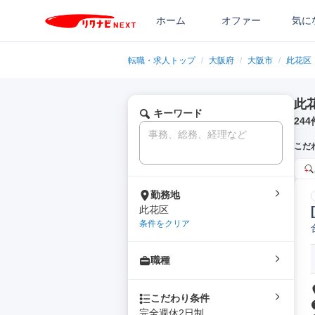
ホーム
オファー
気に
転職・求人トップ
/
大阪府
/
大阪市
/
此花区
此
キーワード
244
こだ
勤務地
此花区
条件をクリア
職種
こだわり条件
完全週休2日制