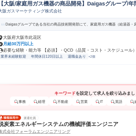
【大阪/家庭用ガス機器の商品開発】Daigasグループ/年間
大阪ガスマーケティング株式会社
械研究開発
Daigasグループである当社の商品技術開発部にて、家庭用ガス機器（給湯器・床
大阪府大阪市此花区
月給30万円以上
必要な経験・能力等 【必須】・QCD（品質・コスト・スケジュール）を
業界未経験歓迎
年間休日120日以上
退職金あり
+2個
キーワード
を設定して求人を絞り込みまし
事務
経理
不動産
営業
IT
英語
派遣社員
脱炭素エネルギーシステムの機械評価エンジニア
株式会社フォーラムエンジニアリング