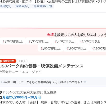
必要な経験・能力等 【必須】●広報戦略の立案および実務経験 ●プレスリ
転勤なし
退職金あり
完全週休2日制
年収
を設定して求人を絞り込みましょ
200万円以上
300万円以上
400万円以上
500万円以上
800万円以上
900万円以上
1000
正社員
USJパーク内の音響・映像設備メンテナンス
合同会社ユー・エス・ジェイ
年休120日｜パークを彩る音響機器を支える縁の下の力持ち！
〒554-0031大阪府大阪市此花区桜島
月給25万3000円～28万円
求めている人材 【必須】 映像・音響いずれかの設備、または制御システ