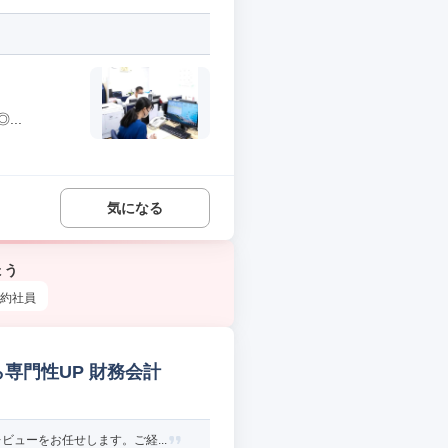
..
気になる
ょう
約社員
ら専門性UP 財務会計
ューをお任せします。ご経...