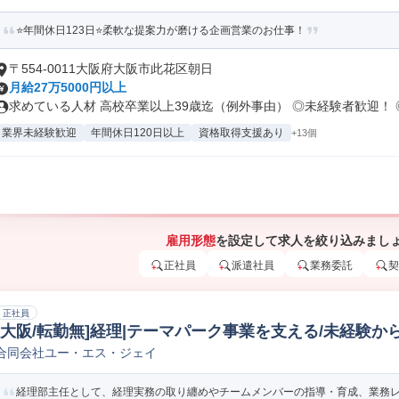
⭐年間休日123日⭐柔軟な提案力が磨ける企画営業のお仕事！
〒554-0011大阪府大阪市此花区朝日
月給27万5000円以上
求めている人材 高校卒業以上39歳迄（例外事由） ◎未経験者歓迎！ ◎.
業界未経験歓迎
年間休日120日以上
資格取得支援あり
+13個
雇用形態
を設定して求人を絞り込みまし
正社員
派遣社員
業務委託
契
正社員
[大阪/転勤無]経理|テーマパーク事業を支える/未経験か
合同会社ユー・エス・ジェイ
経理部主任として、経理実務の取り纏めやチームメンバーの指導・育成、業務レビ