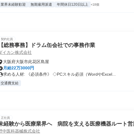
業界未経験歓迎
無期雇用派遣
年間休日120日以上
+18個
契約社員
【総務事務】ドラム缶会社での事務作業
ダイカン株式会社
大阪府大阪市此花区島屋
月給22万3000円
求める人材: 《必須条件》 ◇PCスキル必須（WordやExcel...
交通費支給
正社員
未経験から医療業界へ 病院を支える医療機器ルート営
野中医科器械株式会社