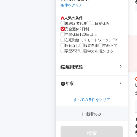
条件をクリア
人気の条件
未経験者歓迎
土日祝休み
完全週休2日制
年間休日120日以上
在宅勤務（リモートワーク）OK
転勤なし
服装自由
年齢不問
学歴不問
語学力を活かせる
雇用形態
年収
すべての条件をクリア
新着のみ
検索