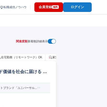
会員登録
ログイン
転職成功ノウハウ
無料
関連度順
新着順
詳細表示
在宅勤務（リモートワーク）OK
家賃補助・住宅手当あり
固定給25
ンド価値を社会に届ける 広
ブランド「ユニバーサル...