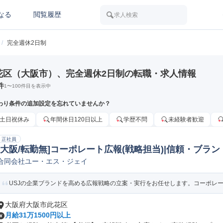
なる
閲覧履歴
求人検索
/
完全週休2日制
花区（大阪市）、完全週休2日制の転職・求人情報
件
1
〜
100
件目を表示中
わり条件の追加設定を忘れていませんか？
土日祝休み
年間休日120日以上
学歴不問
未経験者歓迎
正社員
[大阪/転勤無]コーポレート広報(戦略担当)|信頼・ブラ
合同会社ユー・エス・ジェイ
報/PR
USJの企業ブランドを高める広報戦略の立案・実行をお任せします。コーポレート
大阪府大阪市此花区
月給31万1500円以上