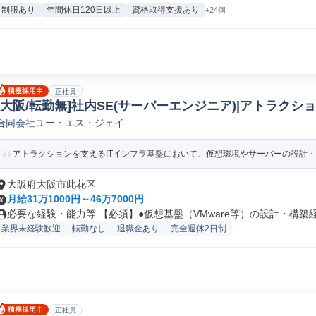
制服あり
年間休日120日以上
資格取得支援あり
+24個
正社員
[大阪/転勤無]社内SE(サーバーエンジニア)|アトラクシ
合同会社ユー・エス・ジェイ
サイドエンジニア
アトラクションを支えるITインフラ基盤において、仮想環境やサーバーの設計・改
大阪府大阪市此花区
月給31万1000円～46万7000円
必要な経験・能力等 【必須】●仮想基盤（VMware等）の設計・構築経.
業界未経験歓迎
転勤なし
退職金あり
完全週休2日制
正社員