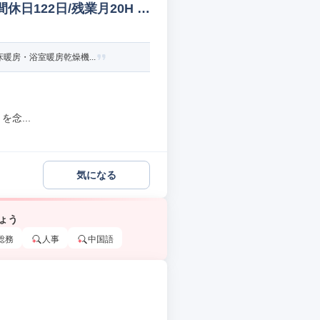
休日122日/残業月20H 機
暖房・浴室暖房乾燥機...
念...
気になる
ょう
総務
人事
中国語