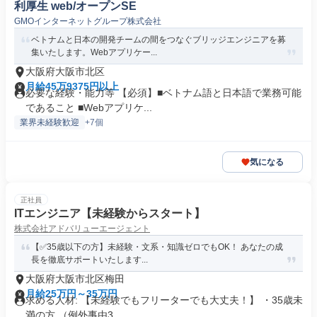
利厚生 web/オープンSE
GMOインターネットグループ株式会社
ベトナムと日本の開発チームの間をつなぐブリッジエンジニアを募
集いたします。Webアプリケー...
大阪府大阪市北区
月給45万9375円以上
必要な経験・能力等 【必須】■ベトナム語と日本語で業務可能
であること ■Webアプリケ...
業界未経験歓迎
+7個
気になる
正社員
ITエンジニア【未経験からスタート】
株式会社アドバリューエージェント
【✅35歳以下の方】未経験・文系・知識ゼロでもOK！ あなたの成
長を徹底サポートいたします...
大阪府大阪市北区梅田
月給25万円～35万円
求める人材: 【未経験でもフリーターでも大丈夫！】 ・35歳未
満の方 （例外事由3...