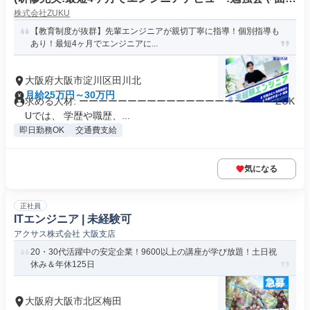
株式会社ZUKU
でスキルアップ)
【教育制度が抜群】先輩エンジニアが親切丁寧に指導！個別指導も
あり！最短4ヶ月でエンジニアに...
大阪府大阪市淀川区田川北
月給25万円～30万円
求める人材: ーーーーーーーーーーーーーーーーーーーー ZUK
Uでは、 学歴や職歴、...
即日勤務OK
交通費支給
気になる
正社員
ITエンジニア | 未経験可
アクサス株式会社 大阪支店
20・30代活躍中の安定企業！9600以上の講座が学び放題！土日祝
休み＆年休125日
大阪府大阪市北区梅田