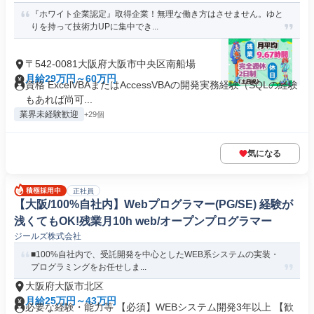
『ホワイト企業認定』取得企業！無理な働き方はさせません。ゆと
りを持って技術力UPに集中でき...
〒542-0081大阪府大阪市中央区南船場
月給29万円～60万円
資格 ExcelVBAまたはAccessVBAの開発実務経験（SQLの経験
もあれば尚可...
業界未経験歓迎
+29個
気になる
正社員
【大阪/100%自社内】Webプログラマー(PG/SE) 経験が
浅くてもOK!残業月10h web/オープンプログラマー
ジールズ株式会社
■100%自社内で、受託開発を中心としたWEB系システムの実装・
プログラミングをお任せしま...
大阪府大阪市北区
月給25万円～43万円
必要な経験・能力等 【必須】WEBシステム開発3年以上 【歓