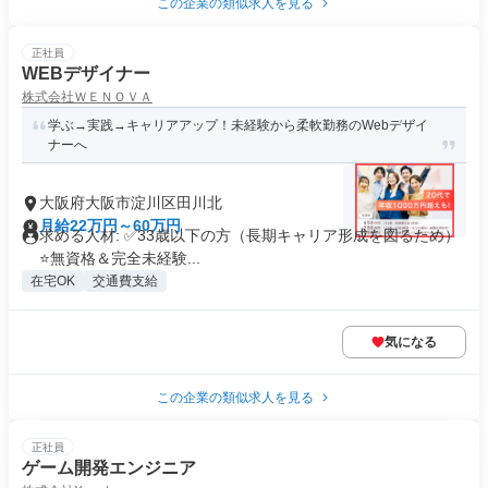
この企業の類似求人を見る
正社員
WEBデザイナー
株式会社ＷＥＮＯＶＡ
学ぶ→実践→キャリアアップ！未経験から柔軟勤務のWebデザイ
ナーへ
大阪府大阪市淀川区田川北
月給22万円～60万円
求める人材: ✅33歳以下の方（長期キャリア形成を図るため）
⭐無資格＆完全未経験...
在宅OK
交通費支給
気になる
この企業の類似求人を見る
正社員
ゲーム開発エンジニア