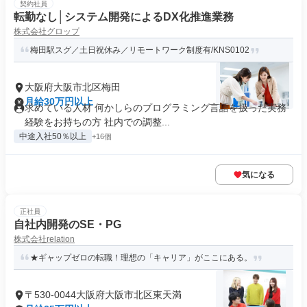
契約社員
転勤なし│システム開発によるDX化推進業務
株式会社グロップ
梅田駅スグ／土日祝休み／リモートワーク制度有/KNS0102
大阪府大阪市北区梅田
月給30万円以上
求めている人材 何かしらのプログラミング言語を扱った実務
経験をお持ちの方 社内での調整...
中途入社50％以上
+16個
気になる
正社員
自社内開発のSE・PG
株式会社relation
★ギャップゼロの転職！理想の「キャリア」がここにある。
〒530-0044大阪府大阪市北区東天満