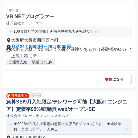
正社員
VB.NETプログラマー
株式会社オーアイエス
100％自社での開発！★福利厚生充実★転勤なし
大阪府大阪市西区西本町
月給24万8000円～26万8000円
求める人材: * VB.NETでの開発経験がある方（経験浅めOK） *
上流工程にチ...
交通費支給
駅近5分以内
気になる
正社員
急募SE/9月入社限定/テレワーク可能【大阪/ITエンジニ
ア】定着率95%/転勤無 web/オープンSE
株式会社ブレーンナレッジシステムズ
★2026年9月入社限定の急募求人(SEポジション)です。 ★経験年
数・言語は不問。一人称...
大阪府大阪市北区