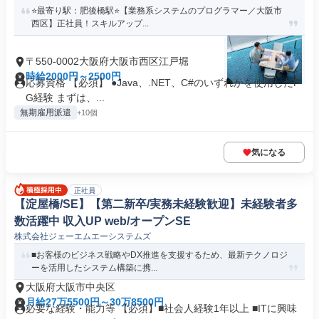
⭐️最寄り駅：肥後橋駅⭐️【業務系システムのプログラマー／大阪市
西区】正社員！スキルアップ...
〒550-0002大阪府大阪市西区江戸堀
時給2000円～2500円
応募資格 【必須】 ●Java、.NET、C#のいずれかを使用したP
G経験 まずは、...
無期雇用派遣
+10個
気になる
正社員
【淀屋橋/SE】【第二新卒/実務未経験歓迎】未経験者多
数活躍中 収入UP web/オープンSE
株式会社ジェーエムエーシステムズ
■お客様のビジネス戦略やDX推進を支援するため、最新テクノロジ
ーを活用したシステム構築に携...
大阪府大阪市中央区
月給27万5500円～30万8500円
必要な経験・能力等 【必須】■社会人経験1年以上 ■ITに興味