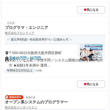
気になる
正社員
プログラマ・エンジニア
株式会社フロンティア
還元率8割超✨有給取得率97％✨12連休も可
〒550-0013大阪府大阪市西区新町
月給25万円～50万円
求めている人材 ✅学歴不問 ✅システム開発の経験をお持ちの
方 ★経験1年未満や 運用...
年間休日120日以上
+18個
気になる
派遣社員
オープン系システムのプログラマー
株式会社インターテクノ