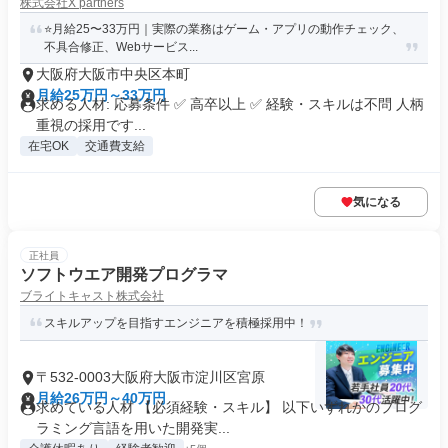
株式会社X partners
⭐月給25〜33万円｜実際の業務はゲーム・アプリの動作チェック、
不具合修正、Webサービス...
大阪府大阪市中央区本町
月給25万円～33万円
求める人材: 応募条件 ✅ 高卒以上 ✅ 経験・スキルは不問 人柄
重視の採用です...
在宅OK
交通費支給
気になる
正社員
ソフトウエア開発プログラマ
ブライトキャスト株式会社
スキルアップを目指すエンジニアを積極採用中！
〒532-0003大阪府大阪市淀川区宮原
月給26万円～40万円
求めている人材 【必須経験・スキル】 以下いずれかのプログ
ラミング言語を用いた開発実...