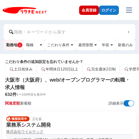
会員登録
ログイン
職種・キーワードから探す
勤務地
職種
こだわり条件
雇用形態
年収
新着のみ
1
こだわり条件の追加設定を忘れていませんか？
土日祝休み
年間休日120日以上
完全週休2日制
学歴
大阪市（大阪府）、web/オープンプログラマーの転職・
求人情報
632
件
1
〜
100
件目を表示中
関連度順
新着順
詳細表示
正社員
業務系システム開発
株式会社ウイルテック