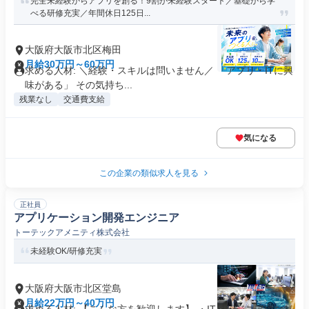
完全未経験からアプリを創る！9割が未経験スタート／基礎から学
べる研修充実／年間休日125日...
大阪府大阪市北区梅田
月給30万円～60万円
求める人材: ＼経験・スキルは問いません／ 「アプリ・ITに興
味がある」 その気持ち...
残業なし
交通費支給
気になる
この企業の類似求人を見る
正社員
アプリケーション開発エンジニア
トーテックアメニティ株式会社
未経験OK/研修充実
大阪府大阪市北区堂島
月給22万円～40万円