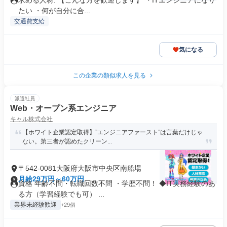
求める人材: 【こんな方を歓迎します】 ・ITエンジニアになり
たい ・何が自分に合...
交通費支給
気になる
この企業の類似求人を見る
派遣社員
Web・オープン系エンジニア
キャル株式会社
【ホワイト企業認定取得】”エンジニアファースト”は言葉だけじゃ
ない。第三者が認めたクリーン...
〒542-0081大阪府大阪市中央区南船場
月給29万円～60万円
資格 年齢不問・転職回数不問 ・学歴不問！ ◆IT実務経験のあ
る方（学習経験でも可） ...
業界未経験歓迎
+29個