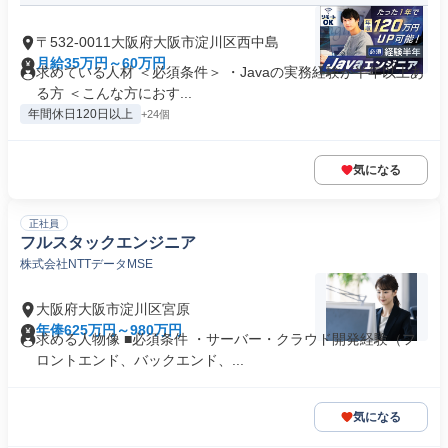
〒532-0011大阪府大阪市淀川区西中島
月給35万円～60万円
求めている人材 ＜必須条件＞ ・Javaの実務経験が半年以上あ
る方 ＜こんな方におす...
年間休日120日以上
+24個
気になる
正社員
フルスタックエンジニア
株式会社NTTデータMSE
大阪府大阪市淀川区宮原
年俸625万円～980万円
求める人物像 ■必須条件 ・サーバー・クラウド開発経験（フ
ロントエンド、バックエンド、...
気になる