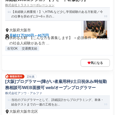
株式会社トラストコーポレーション
【未経験人柄重視！】＼HTMLなど少し学習経験のある方歓迎／今
の仕事を辞めずに3〜6ヶ月の...
大阪府大阪市
月給21万200円～40万円
求める人材: 【こんな方を募集します】 ＜必須条件＞ 2年以上
の社会人経験がある方 ...
在宅OK
交通費支給
気になる
正社員
[大阪]プログラマー(障がい者雇用枠)/土日祝休み/時短勤
務相談可/WEB面接可 web/オープンプログラマー
株式会社アソウ・アルファ
当社のプログラマーとして、詳細設計からプログラミング、単体・
結合テストまでの一連の工程をお...
大阪府大阪市北区