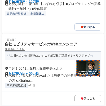
月給25万円～32万円
必要な経験・能力等 【いずれも必須】■プログラミングの実務
経験(半年以上) ■身体障害...
業界未経験歓迎
土日祝休み
気になる
正社員
自社モビリティサービスのWebエンジニア
株式会社ＣＴＮ
土日休みの自社開発エンジニア最新技術環境でキャリアアップ
〒541-0041大阪府大阪市中央区北浜
月給30万円～50万円
求めている人材 👉JavaまたはPHPでの開発実務経験をお持ち
の方 👉Spring...
業界未経験歓迎
+21個
気になる