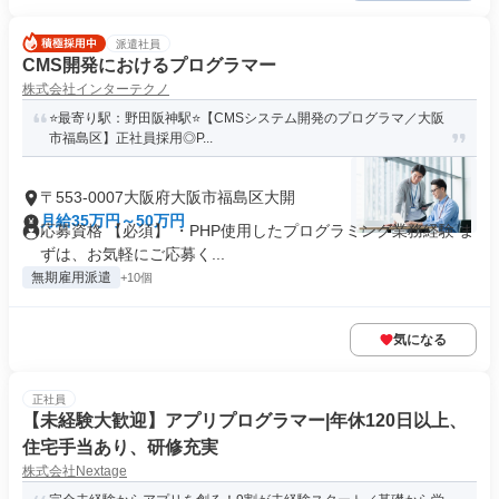
派遣社員
CMS開発におけるプログラマー
株式会社インターテクノ
⭐️最寄り駅：野田阪神駅⭐️【CMSシステム開発のプログラマ／大阪
市福島区】正社員採用◎P...
〒553-0007大阪府大阪市福島区大開
月給35万円～50万円
応募資格 【必須】 ・PHP使用したプログラミング業務経験 ま
ずは、お気軽にご応募く...
無期雇用派遣
+10個
気になる
正社員
【未経験大歓迎】アプリプログラマー|年休120日以上、
住宅手当あり、研修充実
株式会社Nextage