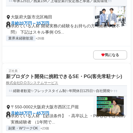
年休125日／残業15h／上場企業の安定感と厚遇／成長環境
大阪府大阪市北区梅田
月給20万円～35万円
求めている人材 開発実務の経験をお持ちの方（経験年数不
問） 下記はスキル事例 OS...
業界未経験歓迎
+26個
気になる
正社員
新プロダクト開発に挑戦できるSE・PG(客先常駐ナシ)
株式会社D.O.Sシステムサービス
経験者歓迎✨フレックスタイム制✨年間休日125日✨自社開発✨
〒550-0002大阪府大阪市西区江戸堀
月給28万円～45万円
求めている人材 【必須条件】 ・高卒以上 ・PGもしくはSEの
実務経験者 （1年間で...
副業・WワークOK
+23個