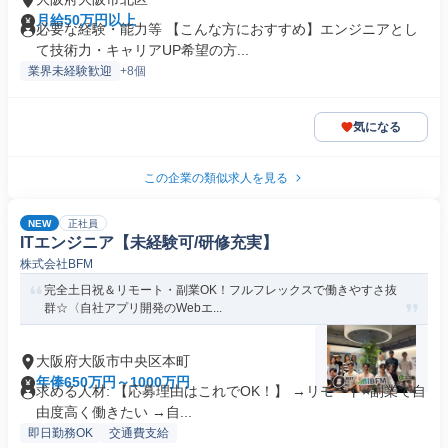
月給50万円以上
必要な経験・能力等 【こんな方におすすめ】エンジニアとし
て技術力・キャリアUP希望の方...
業界未経験歓迎
+8個
気になる
この企業の類似求人を見る
NEW
正社員
ITエンジニア【未経験可/研修充実】
株式会社BFM
完全土日祝＆リモート・副業OK！フルフレックスで働きやすさ抜
群☆〈自社アプリ開発のWebエ...
大阪府大阪市中央区本町
年俸650万円～1000万円
求める人材: 【応募理由はこれでOK！】 →リモート×副業で自
由度高く働きたい →自...
即日勤務OK
交通費支給