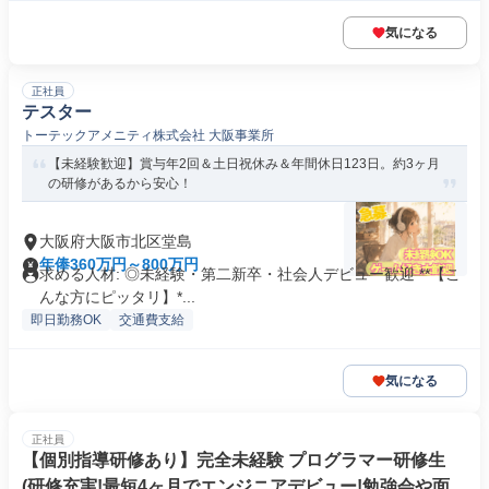
気になる
正社員
テスター
トーテックアメニティ株式会社 大阪事業所
【未経験歓迎】賞与年2回＆土日祝休み＆年間休日123日。約3ヶ月
の研修があるから安心！
大阪府大阪市北区堂島
年俸360万円～800万円
求める人材: ◎未経験・第二新卒・社会人デビュー歓迎 **【こ
んな方にピッタリ】*...
即日勤務OK
交通費支給
気になる
正社員
【個別指導研修あり】完全未経験 プログラマー研修生
(研修充実!最短4ヶ月でエンジニアデビュー!勉強会や面談