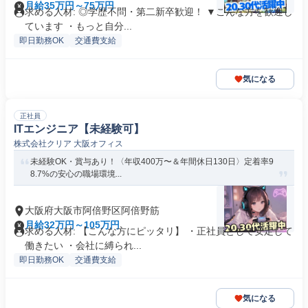
月給35万円～75万円
求める人材: ◎学歴不問・第二新卒歓迎！ ▼こんな方を歓迎し
ています ・もっと自分...
即日勤務OK
交通費支給
気になる
正社員
ITエンジニア【未経験可】
株式会社クリア 大阪オフィス
未経験OK・賞与あり！〈年収400万〜＆年間休日130日〉定着率9
8.7%の安心の職場環境...
大阪府大阪市阿倍野区阿倍野筋
月給32万円～105万円
求める人材: 【こんな方にピッタリ】 ・正社員として安定して
働きたい ・会社に縛られ...
即日勤務OK
交通費支給
気になる