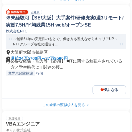
正社員
※未経験可【SE/大阪】大手案件/研修充実/週3リモート/
実働7.5H/平均残業15H web/オープンSE
株式会社NTC
～創業64年の安定性のもとで、働き方も整えながらキャリアUP～
NTTグループ各社の通信イ...
大阪府大阪市都島区
月給24万5700円～37万9560円
必要な経験・能力等 【必須】 ■ITに関する勉強をされている
方／学生時代にIT関連の授...
業界未経験歓迎
+9個
気になる
この企業の類似求人を見る
派遣社員
VBAエンジニア
キャル株式会社