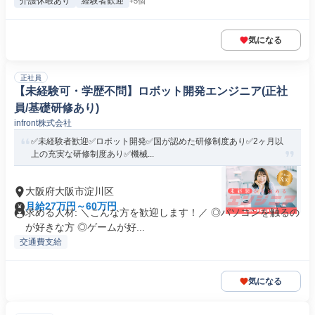
介護休暇あり
経験者歓迎
+5個
気になる
正社員
【未経験可・学歴不問】ロボット開発エンジニア(正社
員/基礎研修あり)
​infront株式会社
✅未経験者歓迎✅ロボット開発✅国が認めた研修制度あり✅2ヶ月以
上の充実な研修制度あり✅機械...
大阪府大阪市淀川区
月給27万円～60万円
求める人材: ＼こんな方を歓迎します！／ ◎パソコンを触るの
が好きな方 ◎ゲームが好...
交通費支給
気になる