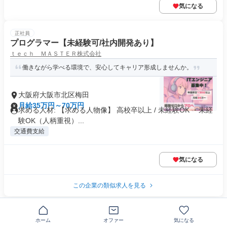
気になる
正社員
プログラマー【未経験可/社内開発あり】
ｔｅｃｈ ＭＡＳＴＥＲ株式会社
働きながら学べる環境で、安心してキャリア形成しませんか。
大阪府大阪市北区梅田
月給35万円～70万円
求める人材: 【求める人物像】 高校卒以上 / 未経験OK ・未経
験OK（人柄重視）...
交通費支給
気になる
この企業の類似求人を見る
正社員
【大阪本社】自社内勤務優先/受託/ワークライフバランス
ホーム
オファー
気になる