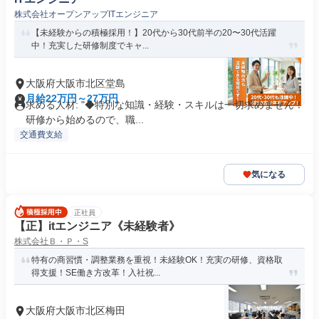
株式会社オープンアップITエンジニア
【未経験からの積極採用！】20代から30代前半の20〜30代活躍
中！充実した研修制度でキャ...
大阪府大阪市北区堂島
月給22万円～27万円
求める人材: "◆特別な知識・経験・スキルは一切求めません！
研修から始めるので、職...
交通費支給
気になる
正社員
【正】itエンジニア《未経験者》
株式会社Ｂ・Ｐ・S
特有の商習慣・調整業務を重視！未経験OK！充実の研修、資格取
得支援！SE働き方改革！入社祝...
大阪府大阪市北区梅田