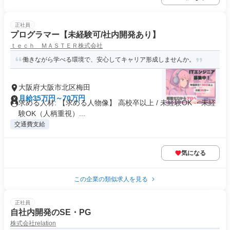
正社員
プログラマー【未経験可/社内開発あり】
ｔｅｃｈ ＭＡＳＴＥＲ株式会社
働きながら学べる環境で、安心してキャリア形成しませんか。
大阪府大阪市北区梅田
月給35万円～70万円
求める人材: 【求める人物像】 高校卒以上 / 未経験OK ・未経
験OK（人柄重視）...
交通費支給
気になる
この企業の類似求人を見る
正社員
自社内開発のSE・PG
株式会社relation