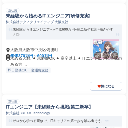
正社員
未経験から始めるITエンジニア[研修充実]
株式会社テクノクリエイティブ 大阪支社
未経験からITエンジニアへ⭐︎年収600万円⭐︎第二新卒歓迎⭐︎働きやす
さ◎
大阪府大阪市中央区備後町
年俸370万円～600万円
求める人材: ⚫︎ 未経験OK ⚫︎ 高卒以上 ⚫︎ ITエンジニアに興味の
ある方 ...
即日勤務OK
交通費支給
気になる
正社員
ITエンジニア【未経験から挑戦/第二新卒】
株式会社BREXA Technology
ゼロから学べる研修で、ITキャリアの第一歩を踏み出そう。