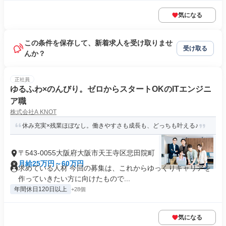
気になる
この条件を保存して、新着求人を受け取りませ
受け取る
んか？
正社員
ゆるふわ×のんびり。ゼロからスタートOKのITエンジニ
ア職
株式会社A KNOT
休み充実×残業ほぼなし。働きやすさも成長も、どっちも叶える♪
〒543-0055大阪府大阪市天王寺区悲田院町
月給25万円～60万円
求めている人材 今回の募集は、これからゆっくりキャリアを
作っていきたい方に向けたもので...
年間休日120日以上
+28個
気になる