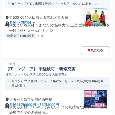
★ギャップゼロの転職！理想の「キャリア」がここにある。
〒530-0044大阪府大阪市北区東天満
月給25万円以上
求めている人材 ＼あなたの“技術力”が正当に評価される環境を
一緒に作りませんか？／ ◎...
年間休日120日以上
+11個
気になる
正社員
【ITエンジニア】 未経験可・研修充実
日本ルクソールシステム株式会社 大阪事業所
ゼロから“手に職”ITデビュー！年収500万円～！残業少なめ×年間休
日124日！
大阪府大阪市淀川区西中島
月給41万6000円～58万3000円
求める人材: 「ITやってみたい」その気持ちだけでOK！ ◎未
経験でも安心の研修あ...