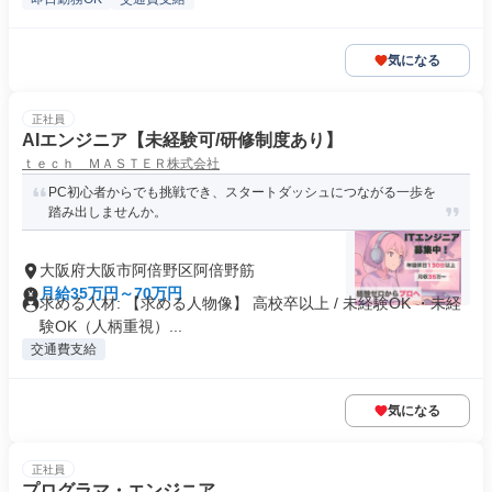
気になる
正社員
AIエンジニア【未経験可/研修制度あり】
ｔｅｃｈ ＭＡＳＴＥＲ株式会社
PC初心者からでも挑戦でき、スタートダッシュにつながる一歩を
踏み出しませんか。
大阪府大阪市阿倍野区阿倍野筋
月給35万円～70万円
求める人材: 【求める人物像】 高校卒以上 / 未経験OK ・未経
験OK（人柄重視）...
交通費支給
気になる
正社員
プログラマ・エンジニア