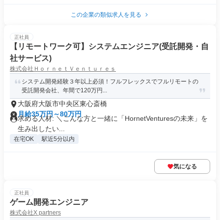
この企業の類似求人を見る
正社員
【リモートワーク可】システムエンジニア(受託開発・自
社サービス)
株式会社ＨｏｒｎｅｔＶｅｎｔｕｒｅｓ
システム開発経験３年以上必須！フルフレックスでフルリモートの
受託開発会社、年間で120万円...
大阪府大阪市中央区東心斎橋
月給35万円～80万円
求める人材: ＼こんな方と一緒に「HornetVenturesの未来」を
生み出したい...
在宅OK
駅近5分以内
気になる
正社員
ゲーム開発エンジニア
株式会社X partners