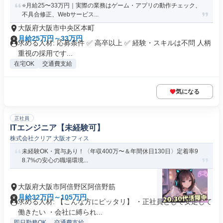
⭐月給25〜33万円｜実際の業務はゲーム・アプリの動作チェック、
不具合修正、Webサービス...
大阪府大阪市中央区本町
月給25万円～33万円
求める人材: 応募条件 ✅ 高卒以上 ✅ 経験・スキルは不問 人柄
重視の採用です...
在宅OK
交通費支給
気になる
正社員
ITエンジニア【未経験可】
株式会社クリア 大阪オフィス
未経験OK・賞与あり！〈年収400万〜＆年間休日130日〉定着率9
8.7%の安心の職場環境...
大阪府大阪市阿倍野区阿倍野筋
月給32万円～105万円
求める人材: 【こんな方にピッタリ】 ・正社員として安定して
働きたい ・会社に縛られ...
即日勤務OK
交通費支給