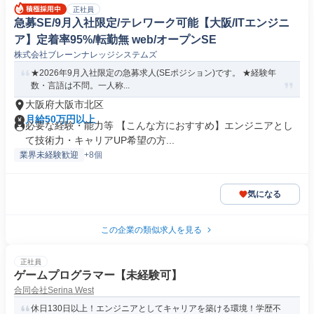
正社員
急募SE/9月入社限定/テレワーク可能【大阪/ITエンジニ
ア】定着率95%/転勤無 web/オープンSE
株式会社ブレーンナレッジシステムズ
★2026年9月入社限定の急募求人(SEポジション)です。 ★経験年
数・言語は不問。一人称...
大阪府大阪市北区
月給50万円以上
必要な経験・能力等 【こんな方におすすめ】エンジニアとし
て技術力・キャリアUP希望の方...
業界未経験歓迎
+8個
気になる
この企業の類似求人を見る
正社員
ゲームプログラマー【未経験可】
合同会社Serina West
休日130日以上！エンジニアとしてキャリアを築ける環境！学歴不