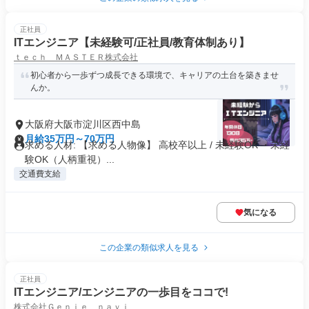
正社員
ITエンジニア【未経験可/正社員/教育体制あり】
ｔｅｃｈ ＭＡＳＴＥＲ株式会社
初心者から一歩ずつ成長できる環境で、キャリアの土台を築きませ
んか。
大阪府大阪市淀川区西中島
月給35万円～70万円
求める人材: 【求める人物像】 高校卒以上 / 未経験OK ・未経
験OK（人柄重視）...
交通費支給
気になる
この企業の類似求人を見る
正社員
ITエンジニア/エンジニアの一歩目をココで!
株式会社Ｇｅｎｉｅ ｎａｖｉ