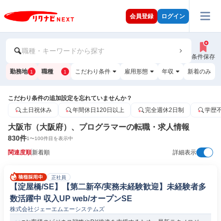
会員登録
ログイン
職種・キーワードから探す
条件保存
勤務地
職種
こだわり条件
雇用形態
年収
新着のみ
1
1
こだわり条件の追加設定を忘れていませんか？
土日祝休み
年間休日120日以上
完全週休2日制
学歴
大阪市（大阪府）、プログラマーの転職・求人情報
830
件
1
〜
100
件目を表示中
関連度順
新着順
詳細表示
正社員
【淀屋橋/SE】【第二新卒/実務未経験歓迎】未経験者多
数活躍中 収入UP web/オープンSE
株式会社ジェーエムエーシステムズ