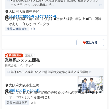
■お客様のビジネス戦略やDX推進を支援するため、最新テクノロジ
ーを活用したシステム構築に携...
大阪府大阪市中央区
月給27万5500円～30万8500円
必要な経験・能力等 【必須】■社会人経験1年以上 ■ITに興味
があり、何らかのプログラ...
業界未経験歓迎
+6個
気になる
正社員
業務系システム開発
株式会社ウイルテック
年休125日／残業15h／上場企業の安定感と厚遇／成長環境
大阪府大阪市北区梅田
月給20万円～35万円
求めている人材 開発実務の経験をお持ちの方（経験年数不
問） 下記はスキル事例 OS...
業界未経験歓迎
+26個