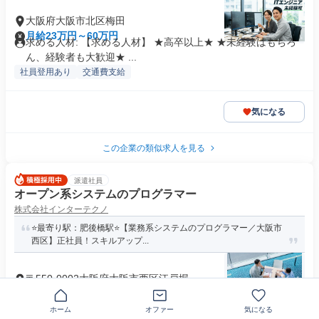
大阪府大阪市北区梅田
月給23万円～60万円
求める人材: 【求める人材】 ★高卒以上★ ★未経験はもちろ
ん、経験者も大歓迎★ ...
社員登用あり
交通費支給
気になる
この企業の類似求人を見る
派遣社員
オープン系システムのプログラマー
株式会社インターテクノ
⭐️最寄り駅：肥後橋駅⭐️【業務系システムのプログラマー／大阪市
西区】正社員！スキルアップ...
〒550-0002大阪府大阪市西区江戸堀
時給2000円～2500円
応募資格 【必須】 ●Java、.NET、C#のいずれかを使用したP
ホーム
オファー
気になる
G経験 まずは、...