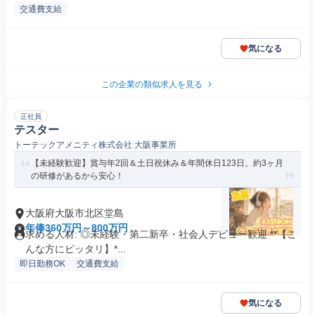
交通費支給
気になる
この企業の類似求人を見る
正社員
テスター
トーテックアメニティ株式会社 大阪事業所
【未経験歓迎】賞与年2回＆土日祝休み＆年間休日123日。約3ヶ月
の研修があるから安心！
大阪府大阪市北区堂島
年俸360万円～800万円
求める人材: ◎未経験・第二新卒・社会人デビュー歓迎 **【こ
んな方にピッタリ】*...
即日勤務OK
交通費支給
気になる