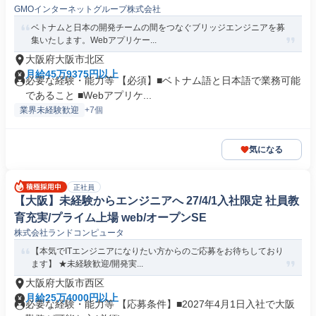
GMOインターネットグループ株式会社
ベトナムと日本の開発チームの間をつなぐブリッジエンジニアを募
集いたします。Webアプリケー...
大阪府大阪市北区
月給45万9375円以上
必要な経験・能力等 【必須】■ベトナム語と日本語で業務可能
であること ■Webアプリケ...
業界未経験歓迎
+7個
気になる
正社員
【大阪】未経験からエンジニアへ 27/4/1入社限定 社員教
育充実/プライム上場 web/オープンSE
株式会社ランドコンピュータ
【本気でITエンジニアになりたい方からのご応募をお待ちしており
ます】 ★未経験歓迎/開発実...
大阪府大阪市西区
月給25万4000円以上
必要な経験・能力等 【応募条件】■2027年4月1日入社で大阪