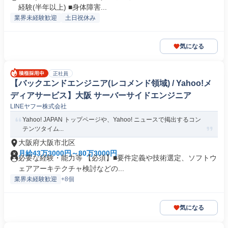
経験(半年以上) ■身体障害...
業界未経験歓迎
土日祝休み
気になる
正社員
【バックエンドエンジニア(レコメンド領域) / Yahoo!メ
ディアサービス】大阪 サーバーサイドエンジニア
LINEヤフー株式会社
Yahoo! JAPAN トップページや、Yahoo! ニュースで掲出するコン
テンツタイム...
大阪府大阪市北区
月給43万3000円～80万3000円
必要な経験・能力等 【必須】■要件定義や技術選定、ソフトウ
ェアアーキテクチャ検討などの...
業界未経験歓迎
+8個
気になる