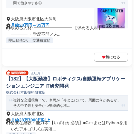
問で働きやすさ◎
大阪府大阪市北区大深町
月給28万円～35万円
求める人材: ━━━━━━━━━ 【求める人材】 ━━━━━
━━━━ ・学歴不問／未...
即日勤務OK
交通費支給
気になる
正社員
【182】【大阪勤務】ロボティクス/自動運転アプリケー
ションエンジニア IT研究開発
株式会社本田技術研究所
複雑な交通環境下で、車両が「今どこにいて、周囲に何があるか、
その中で最も安全かつ効率的な移...
大阪府大阪市北区
月給28万7000円以上
必要な経験・能力等 【いずれか必須】■C++またはPythonを用
いたアルゴリズム実装...