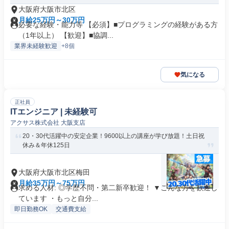
大阪府大阪市北区
月給25万円～30万円
必要な経験・能力等 【必須】■プログラミングの経験がある方
（1年以上） 【歓迎】■協調...
業界未経験歓迎
+8個
気になる
正社員
ITエンジニア | 未経験可
アクサス株式会社 大阪支店
20・30代活躍中の安定企業！9600以上の講座が学び放題！土日祝
休み＆年休125日
大阪府大阪市北区梅田
月給35万円～75万円
求める人材: ◎学歴不問・第二新卒歓迎！ ▼こんな方を歓迎し
ています ・もっと自分...
即日勤務OK
交通費支給