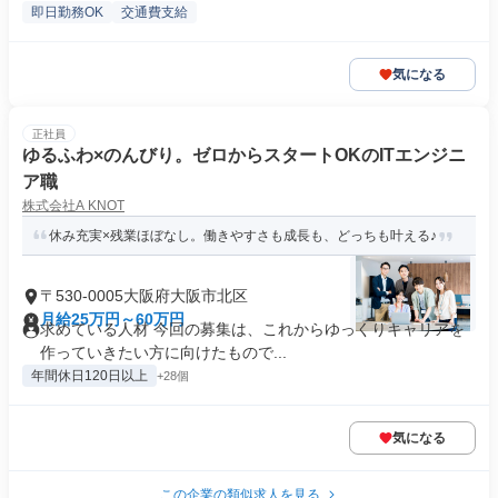
即日勤務OK
交通費支給
気になる
正社員
ゆるふわ×のんびり。ゼロからスタートOKのITエンジニ
ア職
株式会社A KNOT
休み充実×残業ほぼなし。働きやすさも成長も、どっちも叶える♪
〒530-0005大阪府大阪市北区
月給25万円～60万円
求めている人材 今回の募集は、これからゆっくりキャリアを
作っていきたい方に向けたもので...
年間休日120日以上
+28個
気になる
この企業の類似求人を見る