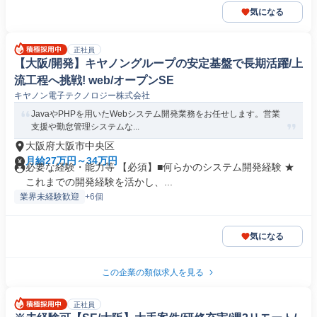
気になる
正社員
【大阪/開発】キヤノングループの安定基盤で長期活躍/上
流工程へ挑戦! web/オープンSE
キヤノン電子テクノロジー株式会社
JavaやPHPを用いたWebシステム開発業務をお任せします。営業
支援や勤怠管理システムな...
大阪府大阪市中央区
月給27万円～34万円
必要な経験・能力等 【必須】■何らかのシステム開発経験 ★
これまでの開発経験を活かし、...
業界未経験歓迎
+6個
気になる
この企業の類似求人を見る
正社員