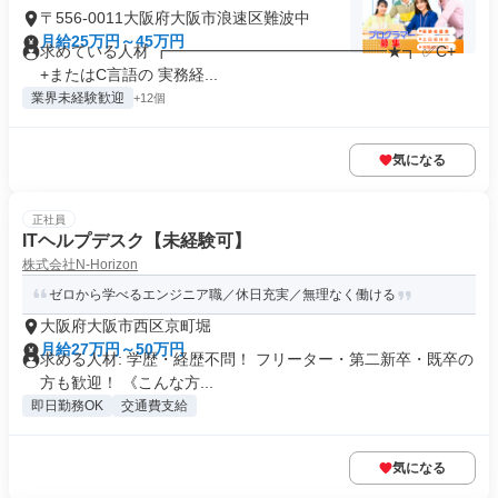
〒556-0011大阪府大阪市浪速区難波中
月給25万円～45万円
求めている人材 ┏━━━━━━━━━━━━━━★┓ ✅C+
+またはC言語の 実務経...
業界未経験歓迎
+12個
気になる
正社員
ITヘルプデスク【未経験可】
株式会社N-Horizon
ゼロから学べるエンジニア職／休日充実／無理なく働ける
大阪府大阪市西区京町堀
月給27万円～50万円
求める人材: 学歴・経歴不問！ フリーター・第二新卒・既卒の
方も歓迎！ 《こんな方...
即日勤務OK
交通費支給
気になる