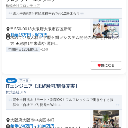
株式会社フロンティア
還元率8割超✨有給取得率97％✨12連休も可
〒550-0013大阪府大阪市西区新町
月給25万円～50万円
求めている人材 ✅学歴不問 ✅システム開発の経験をお持ちの
方 ★経験1年未満や 運用...
年間休日120日以上
+18個
気になる
NEW
正社員
ITエンジニア【未経験可/研修充実】
株式会社BFM
完全土日祝＆リモート・副業OK！フルフレックスで働きやすさ抜
群☆〈自社アプリ開発のWebエ...
大阪府大阪市中央区本町
年俸650万円～1000万円