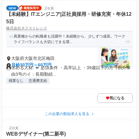
NEW
正社員
【未経験】ITエンジニア|正社員採用・研修充実・年休12
5日
株式会社ネクストレンド
異業種からの転職者も活躍中！未経験から、少しずつ成長。ワーク
ライフバランスも大切にできる環...
大阪府大阪市北区梅田
月給30万円～60万円
求める人材: ⏩ 必須条件 ・高卒以上 ・39歳以下の方（例外事
由3号のイ：長期勤続...
残業なし
交通費支給
気になる
この企業の類似求人を見る
正社員
WEBデザイナー(第二新卒)