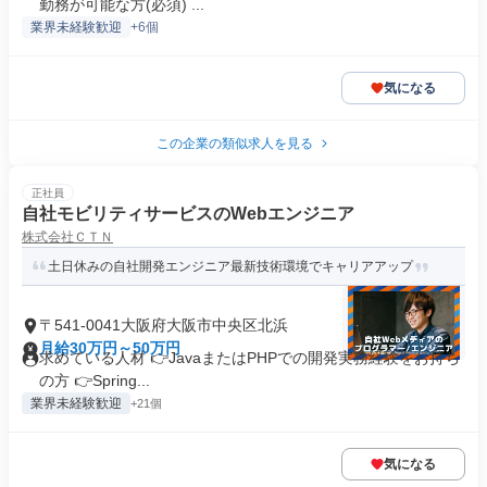
勤務が可能な方(必須) ...
業界未経験歓迎
+6個
気になる
この企業の類似求人を見る
正社員
自社モビリティサービスのWebエンジニア
株式会社ＣＴＮ
土日休みの自社開発エンジニア最新技術環境でキャリアアップ
〒541-0041大阪府大阪市中央区北浜
月給30万円～50万円
求めている人材 👉JavaまたはPHPでの開発実務経験をお持ち
の方 👉Spring...
業界未経験歓迎
+21個
気になる