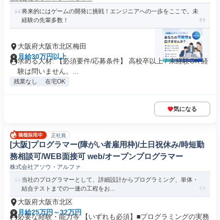
将来的にはゲームの開発に挑戦！エンジニアへの一歩をここで。未
経験の先輩多数！
大阪府大阪市北区梅田
月給30万円以上
求める人材: 【必須要件/応募条件】 高校卒以上 / 未経験OK 経
験は問いません。...
残業なし
在宅OK
気になる
正社員
[大阪]プログラマー(障がい者雇用枠)/土日祝休み/時短勤
務相談可/WEB面接可 web/オープンプログラマー
株式会社アソウ・アルファ
当社のプログラマーとして、詳細設計からプログラミング、単体・
結合テストまでの一連の工程をお...
大阪府大阪市北区
月給25万円～32万円
必要な経験・能力等 【いずれも必須】■プログラミングの実務