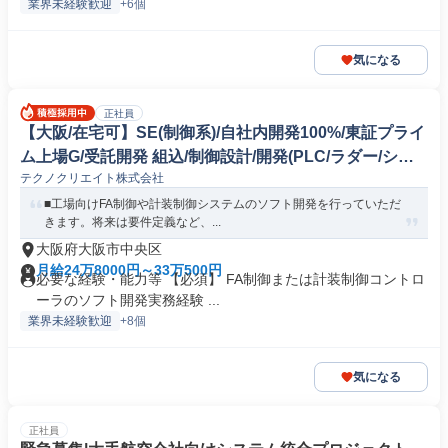
業界未経験歓迎
+6個
気になる
正社員
【大阪/在宅可】SE(制御系)/自社内開発100%/東証プライ
ム上場G/受託開発 組込/制御設計/開発(PLC/ラダー/シー
テクノクリエイト株式会社
ケンス制御)
■工場向けFA制御や計装制御システムのソフト開発を行っていただ
きます。将来は要件定義など、...
大阪府大阪市中央区
月給24万8000円～33万500円
必要な経験・能力等 【必須】 FA制御または計装制御コントロ
ーラのソフト開発実務経験 ...
業界未経験歓迎
+8個
気になる
正社員