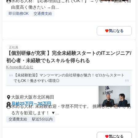
求める人材: 【応募理由はこれでOK！】 →リモート×副業で自
由度高く働きたい →自...
即日勤務OK
交通費支給
気になる
正社員
【個別研修が充実 】完全未経験スタートのITエンジニア/
初心者・未経験でもスキルを得られる
K-hope株式会社
【未経験歓迎】マンツーマンの自社研修が魅力！ゼロからスタート
でもOK！働きやすい環境◎
大阪府大阪市北区梅田
月給25万円～30万円
求める人材: 未経験歓迎・学歴不問です。 挑戦したい想いがあ
る方を歓迎します！ ▼...
交通費支給
駅近5分以内
気になる