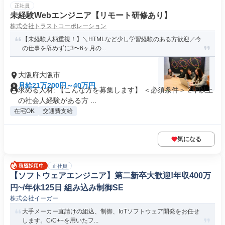
正社員
未経験Webエンジニア【リモート研修あり】
株式会社トラストコーポレーション
【未経験人柄重視！】＼HTMLなど少し学習経験のある方歓迎／今
の仕事を辞めずに3〜6ヶ月の...
大阪府大阪市
月給21万200円～40万円
求める人材: 【こんな方を募集します】 ＜必須条件＞ 2年以上
の社会人経験がある方 ...
在宅OK
交通費支給
気になる
正社員
【ソフトウェアエンジニア】第二新卒大歓迎!年収400万
円~/年休125日 組み込み制御SE
株式会社イーガー
大手メーカー直請けの組込、制御、IoTソフトウェア開発をお任せ
します。C/C++を用いたフ...