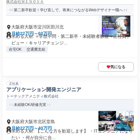
株式会社ＷＥＮＯＶＡ
第二新卒歓迎！学び直しで、将来につながるWebデザイナー職へ
大阪府大阪市淀川区田川北
月給22万円～60万円
求める人材: ⭐学歴不問・第二新卒・未経験者歓迎 ⭐正社員デ
ビュー・キャリアチェンジ...
在宅OK
交通費支給
気になる
正社員
アプリケーション開発エンジニア
トーテックアメニティ株式会社
未経験OK/研修充実
大阪府大阪市北区堂島
月給22万円～40万円
求める人材: 【こんな方を歓迎します】 ・ITエンジニアになり
たい ・何が自分に合...