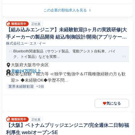
この企業の類似求人を見る
正社員
【組み込みエンジニア】未経験歓迎|3ヶ月の実践研修|大
手メーカーの製品開発 組込/制御設計/開発(アプリケーシ
株式会社ユー･エス･イー
ョン)
Bluetooth関連製品（サウンド製品、電動アシスト自転車、バイ
ク、トイ製品）などを実際...
大阪府大阪市中央区
月給24万円以上
必要な経験・能力等 ≪独学で勉強中＆IT職種微経験の方も歓
迎≫ ◆未経験OK◆学歴不問...
業界未経験歓迎
+3個
気になる
正社員
【大阪】ベトナムブリッジエンジニア/完全週休二日制/福
利厚生 web/オープンSE