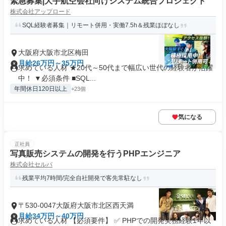
緊急募集|大手航空会社向けシステム統合プロジェクト
株式会社アップロード
SQL経験者募集｜リモート併用・実働7.5h＆残業ほぼなし
大阪府大阪市北区梅田
月給26万円～35万円
求めている人材 ★20代～50代まで幅広い世代の経験者が活躍
中！ ▼必須条件 ■SQL...
年間休日120日以上
+23個
気になる
正社員
写真販売システムの開発を行うPHPエンジニア
株式会社セルバ
残業平均7時間/完全自社開発で客先常駐なし
〒530-0047大阪府大阪市北区西天満
月給34万円～40万円
求めている人材 【必須要件】 ✅ PHPでの開発実務経験1年以