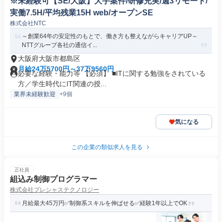
※未経験可【SE/大阪】大手案件/研修充実/週3リモート/
実働7.5H/平均残業15H web/オープンSE
株式会社NTC
～創業64年の安定性のもとで、働き方も整えながらキャリアUP～
NTTグループ各社の通信イ...
大阪府大阪市都島区
月給24万5700円～37万9560円
必要な経験・能力等 【必須】 ■ITに関する勉強をされている
方／学生時代にIT関連の授...
業界未経験歓迎
+9個
気になる
この企業の類似求人を見る
正社員
組込み制御プログラマー
株式会社プレシャステクノロジー
月給最大45万円✅制御系スキルを伸ばせる✅経験1年以上でOK