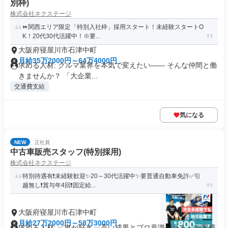
別枠)
株式会社ネクステージ
⏩️関西エリア限定「特別入社枠」採用スタート！未経験スタートO
K！20代30代活躍中！※要...
大阪府寝屋川市石津中町
月給35万2000円～64万4000円
求める人材: クルマ業界を本気で変えたい―― そんな仲間と働
きませんか？ 「大企業...
交通費支給
気になる
NEW
正社員
中古車販売スタッフ(特別採用)
株式会社ネクステージ
特別待遇有❗未経験歓迎✨20～30代活躍中✨要普通自動車免許✅引
越無し❗賞与年4回❗固定給...
大阪府寝屋川市石津中町
月給27万2000円～58万3000円
求める人材: ✅車が好き ✅高い成果とプロ意識がある ✅お客様