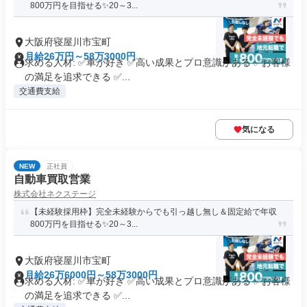
800万円を目指せる✨20～3...
大阪府寝屋川市宝町
月給26万円～58万3000円
求める人材: ✅車が好き ✅高い成果とプロ意識がある ✅お客様
の満足を追求できる ✅...
交通費支給
気になる
NEW
正社員
自動車買取営業
株式会社ネクステージ
【未経験採用枠】完全未経験からでも引っ越し無し＆固定給で年収
800万円を目指せる✨20～3...
大阪府寝屋川市宝町
月給26万6000円～58万3000円
求める人材: ✅車が好き ✅高い成果とプロ意識がある ✅お客様
の満足を追求できる ✅...