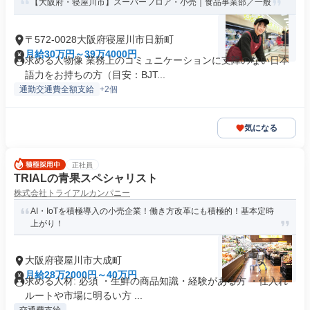
【大阪府・寝屋川市】スーパーフロア・小売｜食品事業部／一般
〒572-0028大阪府寝屋川市日新町
月給30万円～39万4000円
求める人物像 業務上のコミュニケーションに支障のない日本
語力をお持ちの方（目安：BJT...
通勤交通費全額支給
+2個
気になる
正社員
TRIALの青果スペシャリスト
株式会社トライアルカンパニー
AI・IoTを積極導入の小売企業！働き方改革にも積極的！基本定時
上がり！
大阪府寝屋川市大成町
月給28万2000円～40万円
求める人材: 必須 ・生鮮の商品知識・経験がある方 ・仕入れ
ルートや市場に明るい方 ...