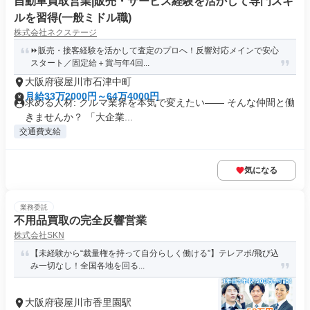
自動車買取営業|販売・サービス経験を活かして専門スキ
ルを習得(一般ミドル職)
株式会社ネクステージ
⏩️販売・接客経験を活かして査定のプロへ！反響対応メインで安心
スタート／固定給＋賞与年4回...
大阪府寝屋川市石津中町
月給33万2000円～64万4000円
求める人材: クルマ業界を本気で変えたい―― そんな仲間と働
きませんか？ 「大企業...
交通費支給
気になる
業務委託
不用品買取の完全反響営業
株式会社SKN
【未経験から“裁量権を持って自分らしく働ける”】テレアポ/飛び込
み一切なし！全国各地を回る...
大阪府寝屋川市香里園駅