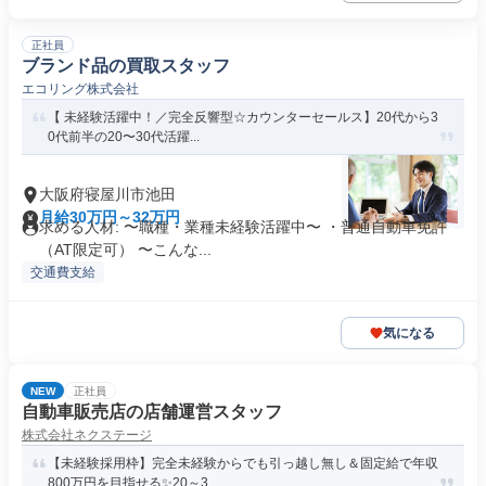
正社員
ブランド品の買取スタッフ
エコリング株式会社
【 未経験活躍中！／完全反響型☆カウンターセールス】20代から3
0代前半の20〜30代活躍...
大阪府寝屋川市池田
月給30万円～32万円
求める人材: 〜職種・業種未経験活躍中〜 ・普通自動車免許
（AT限定可） 〜こんな...
交通費支給
気になる
NEW
正社員
自動車販売店の店舗運営スタッフ
株式会社ネクステージ
【未経験採用枠】完全未経験からでも引っ越し無し＆固定給で年収
800万円を目指せる✨20～3...