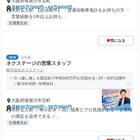
大阪府寝屋川市宝町
月給35万7000円～64万4000円
求める人材: 【必須条件】 ・普通自動車免許をお持ちの方 ・
営業経験を1年以上お持ち...
交通費支給
気になる
NEW
正社員
ネクステージの営業スタッフ
株式会社ネクステージ
引っ越し無し＆固定給で年収800万円を目指せる✨20～30代活躍中
✨賞与年4回❗✨年間休日...
大阪府寝屋川市宝町
月給35万2000円～58万3000円
求める人材: ✅車が好き ✅高い成果とプロ意識がある ✅お客様
の満足を追求できる ✅...
交通費支給