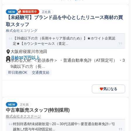
NEW
正社員
【未経験可】ブランド品を中心としたリユース商材の買
取スタッフ
株式会社エコリング
【39歳以下の方（長期キャリア形成のため）】★ホワイト企業認
定★【カウンターセールス（査定...
大阪府寝屋川市池田
月給30万円以上
求める人材: ＜必須条件＞ ・普通自動車免許（AT限定可） ・3
9歳以下の方（長...
即日勤務OK
交通費支給
気になる
NEW
正社員
中古車販売スタッフ(特別採用)
株式会社ネクステージ
特別待遇有❗未経験歓迎✨20～30代活躍中✨要普通自動車免許✅引
越無し❗賞与年4回❗固定給...