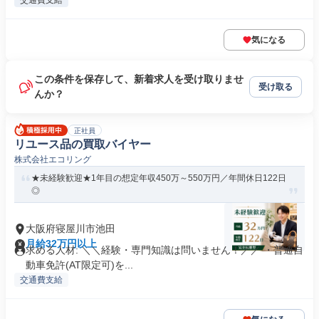
交通費支給
気になる
この条件を保存して、新着求人を受け取りませ
受け取る
んか？
正社員
リユース品の買取バイヤー
株式会社エコリング
★未経験歓迎★1年目の想定年収450万～550万円／年間休日122日
◎
大阪府寝屋川市池田
月給32万円以上
求める人材: ＼＼経験・専門知識は問いません！／／ ・普通自
動車免許(AT限定可)を...
交通費支給