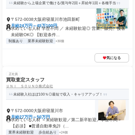
未経験から上場企業で働ける/賞与年2回＋昇給年1回＋各種手当
〒572-0038大阪府寝屋川市池田新町
月給24万円～45万100円
求めている人材 学歴不問 ／ 未経験歓迎◎ 営業、販売、接客
未経験OK◎ 【歓迎条件...
制服あり
業界未経験歓迎
+30個
気になる
正社員
買取査定スタッフ
ＵＮＩ ＳＯＵＮＤ株式会社
未経験入社ほぼ100％◎最短で収入・キャリアアップ！
〒572-0000大阪府寝屋川市
月給27万円～50万円
求めている人材 ＜未経験歓迎／第二新卒歓迎／学歴不問＞
【必須】 ■普通自動車免許（...
業界未経験歓迎
歩合給あり
+24個