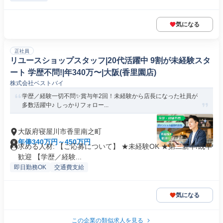
気になる
正社員
リユースショップスタッフ|20代活躍中 9割が未経験スタ
ート 学歴不問!|年340万〜|大阪(香里園店)
株式会社ベストバイ
学歴／経験一切不問✨賞与年2回！未経験から店長になった社員が
多数活躍中♪ しっかりフォロー...
大阪府寝屋川市香里南之町
年俸340万円～450万円
求める人材: 【ご応募について】 ★未経験OK ★第二新卒/既卒
歓迎 【学歴／経験...
即日勤務OK
交通費支給
気になる
この企業の類似求人を見る