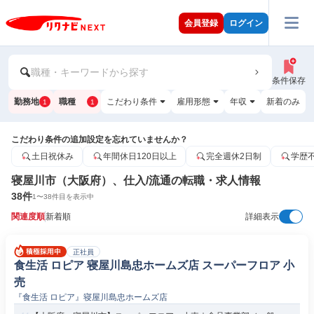
会員登録
ログイン
職種・キーワードから探す
条件保存
勤務地
職種
こだわり条件
雇用形態
年収
新着のみ
1
1
こだわり条件の追加設定を忘れていませんか？
土日祝休み
年間休日120日以上
完全週休2日制
学歴
寝屋川市（大阪府）、仕入/流通の転職・求人情報
38
件
1
〜
38
件目を表示中
関連度順
新着順
詳細表示
正社員
食生活 ロピア 寝屋川島忠ホームズ店 スーパーフロア 小
売
『食生活 ロピア』寝屋川島忠ホームズ店