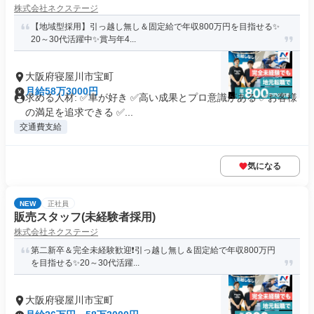
株式会社ネクステージ
【地域型採用】引っ越し無し＆固定給で年収800万円を目指せる✨
20～30代活躍中✨賞与年4...
大阪府寝屋川市宝町
月給58万3000円
求める人材: ✅車が好き ✅高い成果とプロ意識がある ✅お客様
の満足を追求できる ✅...
交通費支給
気になる
NEW
正社員
販売スタッフ(未経験者採用)
株式会社ネクステージ
第二新卒＆完全未経験歓迎❗引っ越し無し＆固定給で年収800万円
を目指せる✨20～30代活躍...
大阪府寝屋川市宝町