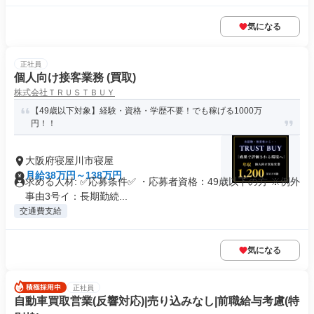
気になる
正社員
個人向け接客業務 (買取)
株式会社ＴＲＵＳＴＢＵＹ
【49歳以下対象】経験・資格・学歴不要！でも稼げる1000万
円！！
大阪府寝屋川市寝屋
月給38万円～138万円
求める人材: ✅応募条件✅ ・応募者資格：49歳以下の方 ※例外
事由3号イ：長期勤続...
交通費支給
気になる
正社員
自動車買取営業(反響対応)|売り込みなし|前職給与考慮(特