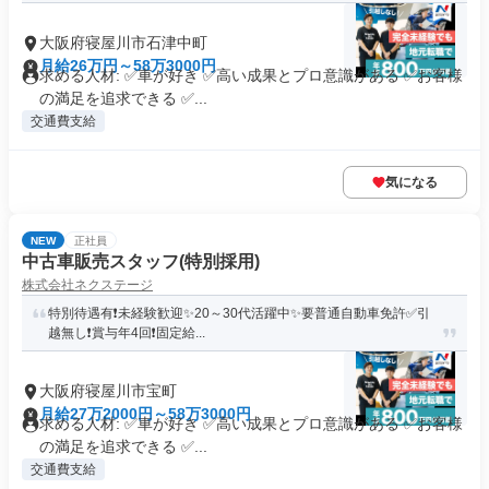
大阪府寝屋川市石津中町
月給26万円～58万3000円
求める人材: ✅車が好き ✅高い成果とプロ意識がある ✅お客様
の満足を追求できる ✅...
交通費支給
気になる
NEW
正社員
中古車販売スタッフ(特別採用)
株式会社ネクステージ
特別待遇有❗未経験歓迎✨20～30代活躍中✨要普通自動車免許✅引
越無し❗賞与年4回❗固定給...
大阪府寝屋川市宝町
月給27万2000円～58万3000円
求める人材: ✅車が好き ✅高い成果とプロ意識がある ✅お客様
の満足を追求できる ✅...
交通費支給