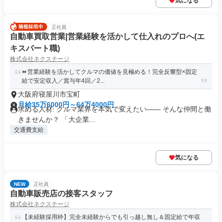
気になる
正社員
自動車買取営業|営業経験を活かして仕入れのプロへ(エ
キスパート職)
株式会社ネクステージ
⏩️営業経験を活かしてクルマの価値を見極める！完全反響型×固定
給で安定収入／賞与年4回／2...
大阪府寝屋川市宝町
月給35万6000円～64万4000円
求める人材: クルマ業界を本気で変えたい―― そんな仲間と働
きませんか？ 「大企業...
交通費支給
気になる
NEW
正社員
自動車販売店の接客スタッフ
株式会社ネクステージ
【未経験採用枠】完全未経験からでも引っ越し無し＆固定給で年収