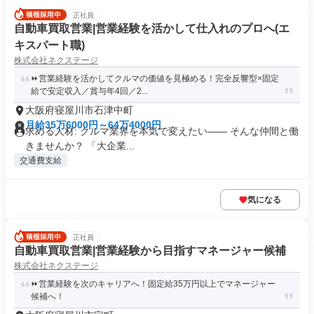
正社員
自動車買取営業|営業経験を活かして仕入れのプロへ(エ
キスパート職)
株式会社ネクステージ
⏩️営業経験を活かしてクルマの価値を見極める！完全反響型×固定
給で安定収入／賞与年4回／2...
大阪府寝屋川市石津中町
月給35万6000円～64万4000円
求める人材: クルマ業界を本気で変えたい―― そんな仲間と働
きませんか？ 「大企業...
交通費支給
気になる
正社員
自動車買取営業|営業経験から目指すマネージャー候補
株式会社ネクステージ
⏩️営業経験を次のキャリアへ！固定給35万円以上でマネージャー
候補へ！