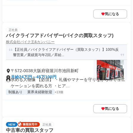
気になる
正社員
バイクライフアドバイザー(バイクの買取スタッフ)
株式会社バイク王&カンパニー
【正社員／バイクライフアドバイザー（買取スタッフ）】100%反
響営業／業績賞与年2回／昇給...
〒572-0038大阪府寝屋川市池田新町
月給24万円～45万100円
求める人物像 【必須】 ・礼儀やマナーを守りながらコミュニ
ケーションを図れる方 ・ヒア...
制服あり
業界未経験歓迎
+13個
気になる
NEW
正社員
中古車の買取スタッフ