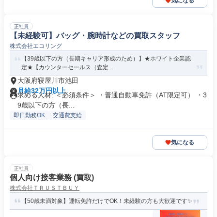
気になる
正社員
【未経験可】バッグ・腕時計などの買取スタッフ
株式会社エコリング
【39歳以下の方（長期キャリア形成のため）】★ホワイト企業認
定★【カウンターセールス（査定...
大阪府寝屋川市池田
月給32万円以上
求める人材: ＜必須条件＞ ・普通自動車免許（AT限定可） ・3
9歳以下の方（長...
即日勤務OK
交通費支給
気になる
正社員
個人向け接客業務 (買取)
株式会社ＴＲＵＳＴＢＵＹ
【50歳未満対象】運転免許だけでOK！未経験の方も大歓迎です✨