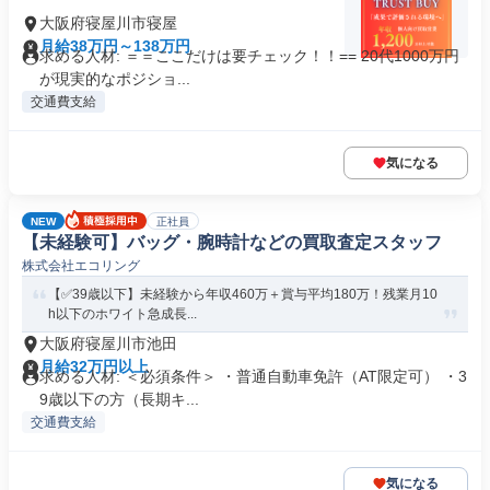
大阪府寝屋川市寝屋
月給38万円～138万円
求める人材: ＝＝ここだけは要チェック！！== 20代1000万円
が現実的なポジショ...
交通費支給
気になる
NEW
正社員
【未経験可】バッグ・腕時計などの買取査定スタッフ
株式会社エコリング
【✅39歳以下】未経験から年収460万＋賞与平均180万！残業月10
h以下のホワイト急成長...
大阪府寝屋川市池田
月給32万円以上
求める人材: ＜必須条件＞ ・普通自動車免許（AT限定可） ・3
9歳以下の方（長期キ...
交通費支給
気になる