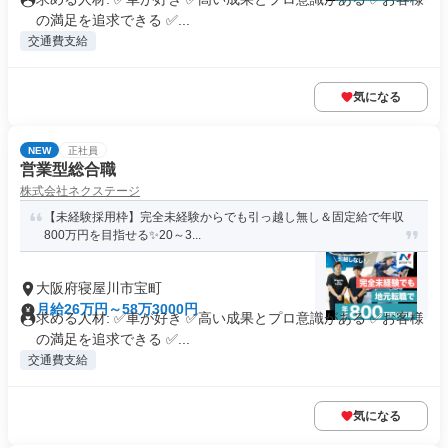
の満足を追求できる ✅...
交通費支給
気になる
NEW
正社員
営業型総合職
株式会社ネクステージ
【未経験採用枠】完全未経験からでも引っ越し無し＆固定給で年収
800万円を目指せる✨20～3...
大阪府寝屋川市宝町
月給26万円～58万3000円
求める人材: ✅車が好き ✅高い成果とプロ意識がある ✅お客様
の満足を追求できる ✅...
交通費支給
気になる