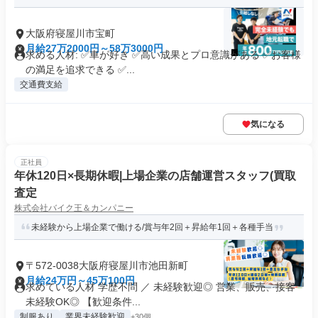
大阪府寝屋川市宝町
月給27万2000円～58万3000円
求める人材: ✅車が好き ✅高い成果とプロ意識がある ✅お客様
の満足を追求できる ✅...
交通費支給
気になる
正社員
年休120日×長期休暇|上場企業の店舗運営スタッフ(買取
査定
株式会社バイク王＆カンパニー
未経験から上場企業で働ける/賞与年2回＋昇給年1回＋各種手当
〒572-0038大阪府寝屋川市池田新町
月給24万円～45万100円
求めている人材 学歴不問 ／ 未経験歓迎◎ 営業、販売、接客
未経験OK◎ 【歓迎条件...
制服あり
業界未経験歓迎
+30個