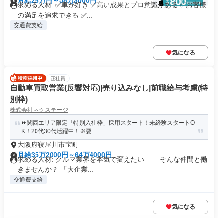
月給26万円～58万3000円
求める人材: ✅車が好き ✅高い成果とプロ意識がある ✅お客様
の満足を追求できる ✅...
交通費支給
気になる
正社員
自動車買取営業(反響対応)|売り込みなし|前職給与考慮(特
別枠)
株式会社ネクステージ
⏩️関西エリア限定「特別入社枠」採用スタート！未経験スタートO
K！20代30代活躍中！※要...
大阪府寝屋川市宝町
月給35万2000円～64万4000円
求める人材: クルマ業界を本気で変えたい―― そんな仲間と働
きませんか？ 「大企業...
交通費支給
気になる