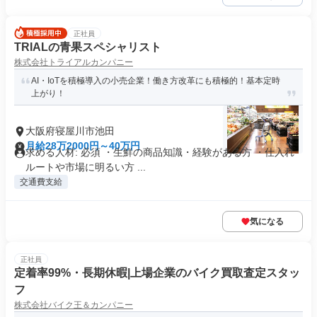
正社員
TRIALの青果スペシャリスト
株式会社トライアルカンパニー
AI・IoTを積極導入の小売企業！働き方改革にも積極的！基本定時
上がり！
大阪府寝屋川市池田
月給28万2000円～40万円
求める人材: 必須 ・生鮮の商品知識・経験がある方 ・仕入れ
ルートや市場に明るい方 ...
交通費支給
気になる
正社員
定着率99%・長期休暇|上場企業のバイク買取査定スタッ
フ
株式会社バイク王＆カンパニー