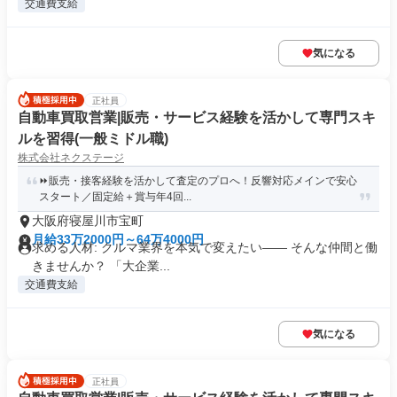
交通費支給
気になる
正社員
自動車買取営業|販売・サービス経験を活かして専門スキ
ルを習得(一般ミドル職)
株式会社ネクステージ
⏩️販売・接客経験を活かして査定のプロへ！反響対応メインで安心
スタート／固定給＋賞与年4回...
大阪府寝屋川市宝町
月給33万2000円～64万4000円
求める人材: クルマ業界を本気で変えたい―― そんな仲間と働
きませんか？ 「大企業...
交通費支給
気になる
正社員