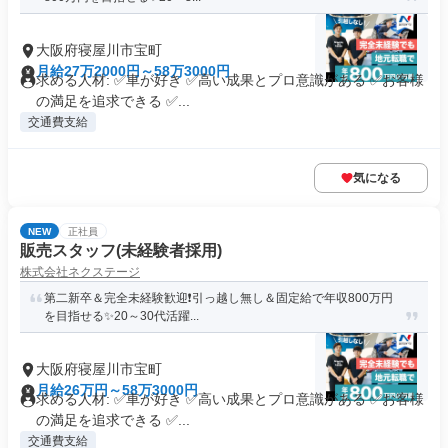
大阪府寝屋川市宝町
月給27万2000円～58万3000円
求める人材: ✅車が好き ✅高い成果とプロ意識がある ✅お客様
の満足を追求できる ✅...
交通費支給
気になる
NEW
正社員
販売スタッフ(未経験者採用)
株式会社ネクステージ
第二新卒＆完全未経験歓迎❗引っ越し無し＆固定給で年収800万円
を目指せる✨20～30代活躍...
大阪府寝屋川市宝町
月給26万円～58万3000円
求める人材: ✅車が好き ✅高い成果とプロ意識がある ✅お客様
の満足を追求できる ✅...
交通費支給