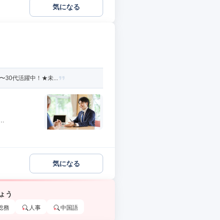
気になる
30代活躍中！★未...
.
気になる
ょう
総務
人事
中国語