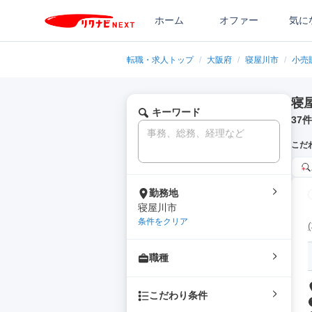
ホーム
オファー
気に
転職・求人トップ
/
大阪府
/
寝屋川市
/
小売
寝
キーワード
37
件
こだ
勤務地
寝屋川市
条件をクリア
職種
こだわり条件