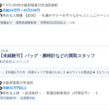
〒572-0038大阪府寝屋川市池田新町
月給24万円～45万100円
求める人物像 【必須】 ・礼儀やマナーを守りながらコミュニケーション
制服あり
業界未経験歓迎
年間休日120日以上
+12個
正社員
【未経験可】バッグ・腕時計などの買取スタッフ
株式会社エコリング
【39歳以下の方（長期キャリア形成のため）】★ホワイト企業認定★【カウンター
大阪府寝屋川市池田
月給32万円以上
求める人材: ＜必須条件＞ ・普通自動車免許（AT限定可） ・3...
即日勤務OK
交通費支給