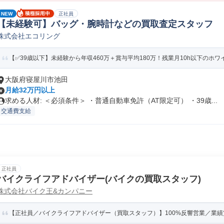
NEW
正社員
【未経験可】バッグ・腕時計などの買取査定スタッフ
株式会社エコリング
【✅39歳以下】未経験から年収460万＋賞与平均180万！残業月10h以下のホ
大阪府寝屋川市池田
月給32万円以上
求める人材: ＜必須条件＞ ・普通自動車免許（AT限定可） ・39歳...
交通費支給
正社員
バイクライフアドバイザー(バイクの買取スタッフ)
株式会社バイク王&カンパニー
【正社員／バイクライフアドバイザー（買取スタッフ）】100%反響営業／業績賞与