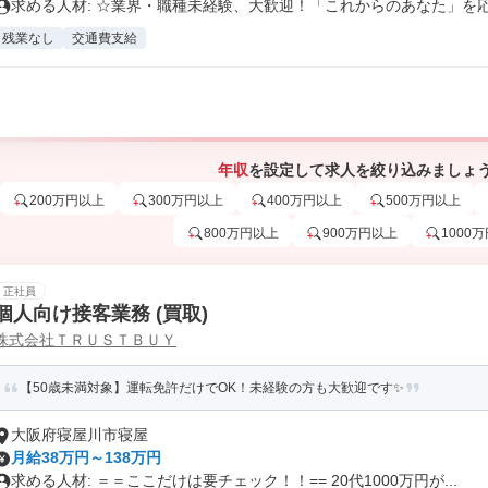
求める人材: ☆業界・職種未経験、大歓迎！「これからのあなた」を応援
残業なし
交通費支給
年収
を設定して求人を絞り込みましょ
200万円以上
300万円以上
400万円以上
500万円以上
800万円以上
900万円以上
1000
正社員
個人向け接客業務 (買取)
株式会社ＴＲＵＳＴＢＵＹ
【50歳未満対象】運転免許だけでOK！未経験の方も大歓迎です✨
大阪府寝屋川市寝屋
月給38万円～138万円
求める人材: ＝＝ここだけは要チェック！！== 20代1000万円が...