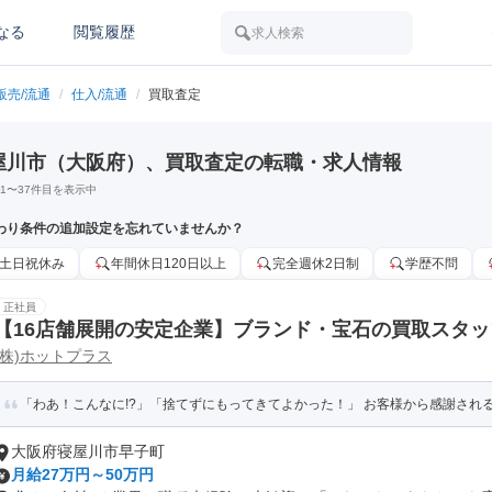
なる
閲覧履歴
求人検索
販売/流通
/
仕入/流通
/
買取査定
屋川市（大阪府）、買取査定の転職・求人情報
1
〜
37
件目を表示中
わり条件の追加設定を忘れていませんか？
土日祝休み
年間休日120日以上
完全週休2日制
学歴不問
正社員
【16店舗展開の安定企業】ブランド・宝石の買取スタッ
(株)ホットプラス
し・100%反響営業・賞与年2回
「わあ！こんなに!?」「捨てずにもってきてよかった！」 お客様から感謝される
大阪府寝屋川市早子町
月給27万円～50万円