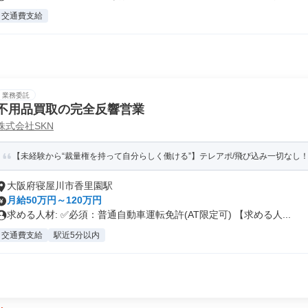
交通費支給
業務委託
不用品買取の完全反響営業
株式会社SKN
【未経験から“裁量権を持って自分らしく働ける”】テレアポ/飛び込み一切なし！全
大阪府寝屋川市香里園駅
月給50万円～120万円
求める人材: ✅必須：普通自動車運転免許(AT限定可) 【求める人...
交通費支給
駅近5分以内