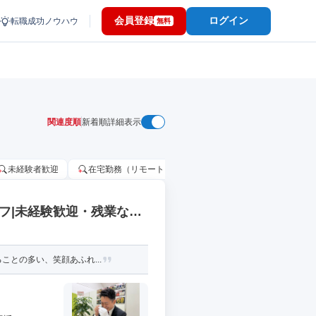
会員登録
ログイン
転職成功ノウハウ
無料
関連度順
新着順
詳細表示
未経験者歓迎
在宅勤務（リモートワーク）OK
家賃補助・住宅手当
フ|未経験歓迎・残業な
ことの多い、笑顔あふれ...