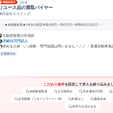
正社員
リユース品の買取バイヤー
株式会社エコリング
★未経験歓迎★1年目の想定年収450万～550万円／年間休日122日◎
大阪府寝屋川市池田
月給32万円以上
求める人材: ＼＼経験・専門知識は問いません！／／ ・普通自動車免許.
交通費支給
こだわり条件
を設定して求人を絞り込みま
未経験者歓迎
土日祝休み
完全週休2日制
在宅勤務（リモートワーク）OK
転勤なし
服装自由
語学力を活かせる