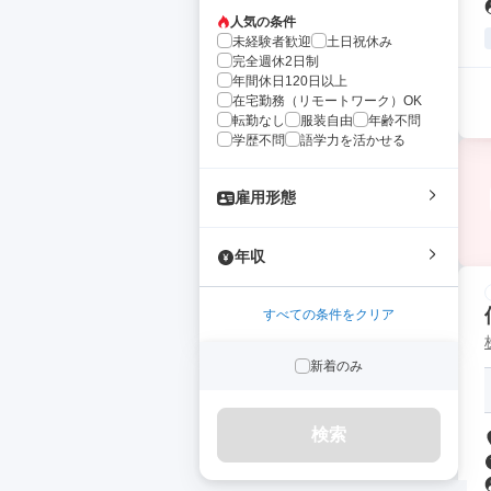
人気の条件
未経験者歓迎
土日祝休み
完全週休2日制
年間休日120日以上
在宅勤務（リモートワーク）OK
転勤なし
服装自由
年齢不問
学歴不問
語学力を活かせる
雇用形態
年収
すべての条件をクリア
新着のみ
検索