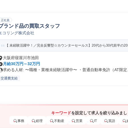
正社員
ブランド品の買取スタッフ
エコリング株式会社
【 未経験活躍中！／完全反響型☆カウンターセールス】20代から30代前半の20〜
大阪府寝屋川市池田
月給30万円～32万円
求める人材: 〜職種・業種未経験活躍中〜 ・普通自動車免許（AT限定..
交通費支給
キーワード
を設定して求人を絞り込みまし
事務
経理
不動産
営業
IT
英語