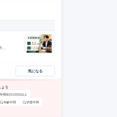
..
気になる
しょう
年間休日120日以上
年齢不問
学歴不問