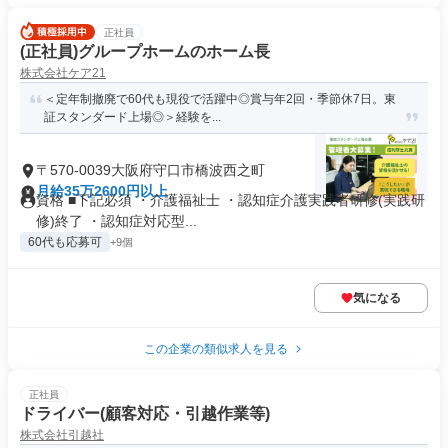
正社員
(正社員)グループホームのホーム長
株式会社ケア21
＜定年制撤廃で60代も現役で活躍中◎賞与年2回・季節休7日。東
証スタンダード上場◎＞経験を...
〒570-0039大阪府守口市橋波西之町
月給35万2600円以上
資格 ■下記必須 ・介護福祉士 ・認知症介護実践者研修(実践研
修)終了 ・認知症対応型...
60代も応募可
+9個
気になる
この企業の類似求人を見る
正社員
ドライバー(顧客対応・引越作業等)
株式会社引越社