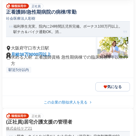
正社員
正看護師/急性期病院の病棟/常勤
社会医療法人彩樹
福利厚生充実。院内に24時間託児所完備。ボーナス100万円以上。
駅チカ＆バイク通勤OK。消...
大阪府守口市大日駅
月給36万9000円以上
求める人材: 正看護師資格 急性期病棟での臨床経験5年以上の
方
駅近5分以内
気になる
この企業の類似求人を見る
正社員
(正社員)居宅介護支援の管理者
株式会社ケア21