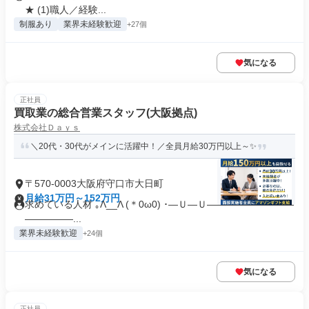
★ (1)職人／経験...
制服あり
業界未経験歓迎
+27個
気になる
正社員
買取業の総合営業スタッフ(大阪拠点)
株式会社Ｄａｙｓ
＼20代・30代がメインに活躍中！／全員月給30万円以上～✨
〒570-0003大阪府守口市大日町
月給31万円～152万円
求めている人材 ｡Λ__Λ (＊0ω0) ･―Ｕ―Ｕ―――――――――
―――――...
業界未経験歓迎
+24個
気になる
正社員