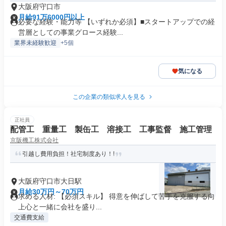
大阪府守口市
月給91万6000円以上
必要な経験・能力等 【いずれか必須】■スタートアップでの経
営層としての事業グロース経験...
業界未経験歓迎
+5個
気になる
この企業の類似求人を見る
正社員
配管工 重量工 製缶工 溶接工 工事監督 施工管理
京阪機工株式会社
引越し費用負担！社宅制度あり！!
大阪府守口市大日駅
月給30万円～70万円
求める人材: 【必須スキル】 得意を伸ばして苦手を克服する向
上心と一緒に会社を盛り...
交通費支給