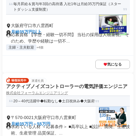
毎月昇給＆賞与年3回の高待遇 入社1年は月給35万円保証（スター
トダッシュ支援制度）
大阪府守口市八雲西町
月給35万円以上
応募資格 【学歴・経験一切不問】 当社の採用は人物重視。 そ
のため、学歴や経験は一切不...
主婦・主夫歓迎
+4個
気になる
派遣社員
アクティブノイズコントローラーの電気評価エンジニア
株式会社フォーラムエンジニアリング
20～40代活躍中◆転勤なし◆土日祝休み◆大阪府
〒570-0021大阪府守口市八雲東町
月給35万円～55万円
求めている人材 ＜応募条件＞ ■高卒以上 ■設計、開発、生産技
術、生産管理 品質保証、...