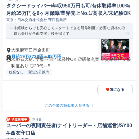
タクシードライバー/年収950万円も可/有休取得率100%/
月給35万円を6ヶ月保障/業界売上No.1/高収入/未経験OK
東京・日本交通株式会社 守口営業所
未経験からでも安心してスタートできる研修制度／必要な資格の取
得も会社が全面支援／腰を据えて...
大阪府守口市金田町
月給19万7736円～98万円
求める人材: 学歴不問／未経験OK ◎研修充実 ◎資格取得支援
制度あり ◎20代～5...
残業なし
駅近5分以内
気になる
この企業の類似求人を見る
正社員
スーパーの夜間責任者(ナイトリーダー・店舗運営)/SY00
4-西友守口店