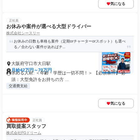
気になる
正社員
お休みや案件が選べる大型ドライバー
株式会社シースリー
お休みの日数も車格も案件（定期orチャーターorスポット）も選べ
る／合わない案件があればチ...
大阪府守口市大日駅
月給42万円～70万円
求める人材: ＜年齢・学歴は一切不問！＞ 【必須条件】 必
須：大型免許をお持ちの方 ...
交通費支給
気になる
正社員
買取提案スタッフ
株式会社FGドリーム