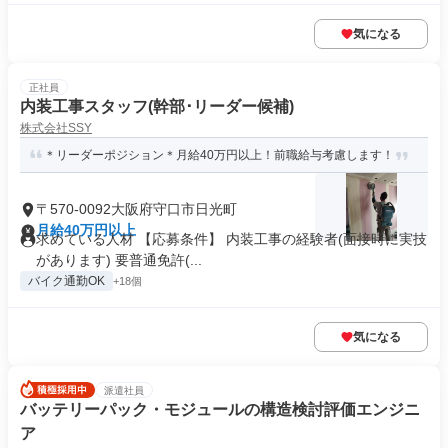
気になる
正社員
内装工事スタッフ(幹部･リーダー候補)
株式会社SSY
＊リーダーポジション＊月給40万円以上！前職給与考慮します！
〒570-0092大阪府守口市日光町
月給40万円以上
求めている人材 【応募条件】 内装工事の経験者(面接時に実技
があります) 要普通免許(...
バイク通勤OK
+18個
気になる
派遣社員
バッテリーパック・モジュールの構造検討評価エンジニ
ア