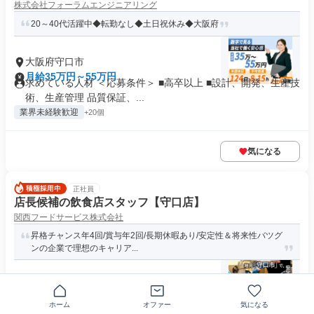
株式会社フォーラムエンジニアリング
20～40代活躍中◆転勤なし◆土日祝休み◆大阪府
大阪府守口市
月給35万円～55万円
求めている人材 ＜応募条件＞ ■高卒以上 ■設計、開発、生産技
術、生産管理 品質保証、...
業界未経験歓迎
+20個
気になる
正社員
店長候補の飲食店スタッフ【守口店】
関西フードサービス株式会社
昇格チャンス年4回/賞与年2回/長期休暇あり/安定性＆将来性バツグ
ンの企業で理想のキャリア...
大阪府守口市
月給37万5000円～44万5000円
求める人材: 【必須条件】 ◆将来的に店長・副店長を目指した
ホーム
オファー
気になる