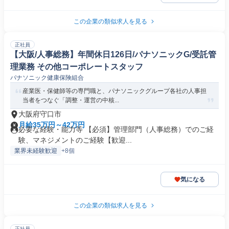
この企業の類似求人を見る
正社員
【大阪/人事総務】年間休日126日/パナソニックG/受託管
理業務 その他コーポレートスタッフ
パナソニック健康保険組合
産業医・保健師等の専門職と、パナソニックグループ各社の人事担
当者をつなぐ「調整・運営の中核...
大阪府守口市
月給35万円～42万円
必要な経験・能力等 【必須】管理部門（人事総務）でのご経
験、マネジメントのご経験【歓迎...
業界未経験歓迎
+8個
気になる
この企業の類似求人を見る
正社員