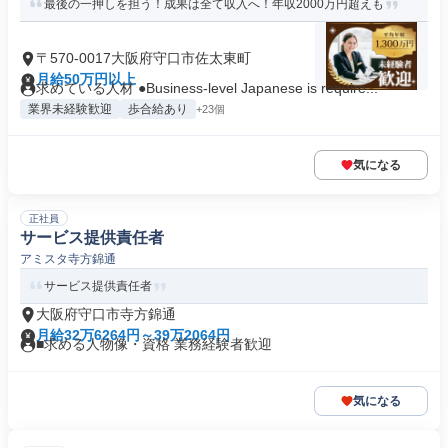
最後の一押しを担う！成果は全て収入へ！年収2000万円超えも
〒570-0017大阪府守口市佐太東町
月給50万円以上
求めている人材 ●Business-level Japanese is require...
業界未経験歓迎
歩合給あり
+23個
気になる
正社員
サービス提供責任者
アミスタ寺方錦通
サービス提供責任者
大阪府守口市寺方錦通
月給32万6264円～39万2064円
■求める人物像・資格 業務経験者歓迎
気になる