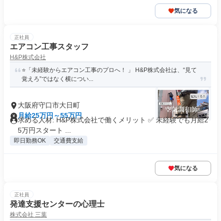
気になる
正社員
エアコン工事スタッフ
H&P株式会社
⭐「未経験からエアコン工事のプロへ！ 」 H&P株式会社は、“見て
覚えろ”ではなく横につい...
大阪府守口市大日町
月給25万円～55万円
求める人材: H&P株式会社で働くメリット ✅ 未経験でも月給2
5万円スタート ...
即日勤務OK
交通費支給
気になる
正社員
発達支援センターの心理士
株式会社 三葉