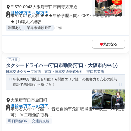
〒570-0043大阪府守口市南寺方東通
月給25万円～50万円
求めている人材 ★★★年齢学歴不問♪ 20代～60代活躍中★★
★ (1)職人／経験...
制服あり
業界未経験歓迎
+27個
気になる
正社員
タクシードライバー/守口市勤務(守口・大阪市内中心)
日本交通グループ関西 東京・日本交通株式会社 守口営業所
年収800万円以上も可能！★関西エリア随一の集客力と安心の給与
保証で未経験から稼げる！
大阪府守口市金田町
月給40万円～67万円
求める人材: ✅ 免許： 普通自動車免許取得後1年以上（AT限定
可） ※二種免許取得...
即日勤務OK
交通費支給