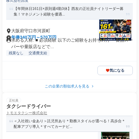
株式会社西友
【年間休日161日×原則週4勤3休】西友の正社員ナイトリーダー募
集！マネジメント経験を優遇...
大阪府守口市河原町
年俸340万円～570万円
求める人材: ■ 必須経験 以下のご経験をお持ちの方 ・食品スー
パーや量販店などで...
残業なし
交通費支給
気になる
この企業の類似求人を見る
正社員
タクシードライバー
トモエタクシー株式会社
＜入社祝い金あり＞託児所あり＊勤務スタイルが選べる！高歩合＊
配車アプリ導入＊すべてカーナビ...