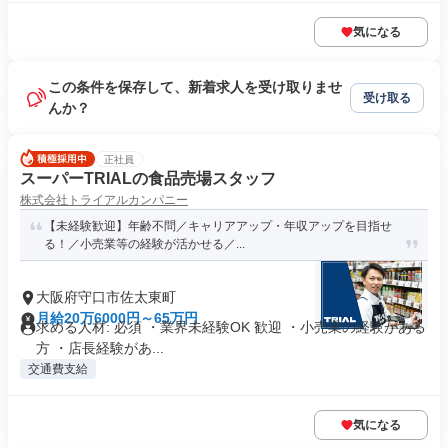
気になる
この条件を保存して、新着求人を受け取りませ
受け取る
んか？
正社員
スーパーTRIALの食品売場スタッフ
株式会社トライアルカンパニー
【未経験歓迎】年齢不問／キャリアアップ・年収アップを目指せ
る！／小売業等の経験が活かせる／...
大阪府守口市佐太東町
月給20万6000円～65万円
求める人材: 必須 ・業界未経験OK 歓迎 ・小売業の経験がある
方 ・店長経験があ...
交通費支給
気になる