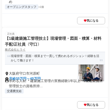
め
オープニングスタッフ
+1個
気になる
正社員
【1級建築施工管理技士】現場管理・図面・積算・材料
手配/正社員〈守口〉
株式会社ヒライ
現場管理・図面・積算まで一貫して携われるポジション！経験を活
かして働けます！
大阪府守口市河原町
月給35万円～45万円
求める人材: * 建築施工管理の実務経験1年以上 * 1級建築施工
管理技士の資格所持...
交通費支給
気になる