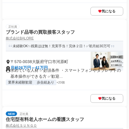
気になる
正社員
ブランド品等の買取接客スタッフ
株式会社BALORE
未経験OK✨残業ほぼ無！充実手当！完休２日！✅初月給30万可
〒570-0038大阪府守口市河原町
月給26万円～41万円
求めている人材 ✅必須条件 ・スマートフォンやタブレットの
基本操作ができる方 ✅歓迎...
業界未経験歓迎
歩合給あり
+20個
気になる
NEW
正社員
住宅型有料老人ホームの看護スタッフ
株式会社ＳＵＮＧＯ