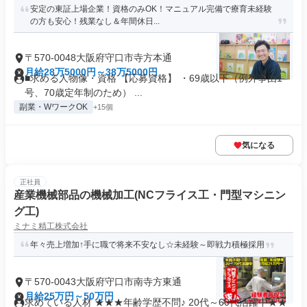
安定の東証上場企業！資格のみOK！マニュアル完備で療育未経験
の方も安心！残業なし＆年間休日...
〒570-0048大阪府守口市寺方本通
月給28万5000円～38万5000円
■求める人物像・資格 【応募資格】 ・69歳以下（例外事由1
号、70歳定年制のため） ...
副業・WワークOK
+15個
気になる
正社員
産業機械部品の機械加工(NCフライス工・門型マシニン
グ工)
ミナミ精工株式会社
年々売上増加↑手に職で将来不安なし☆未経験～即戦力積極採用
〒570-0043大阪府守口市南寺方東通
月給25万円～50万円
求めている人材 ★★★年齢学歴不問♪ 20代～60代活躍中★★