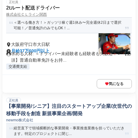
正社員
2tルート配送ドライバー
株式会社ＣＬライン関西
＜選べる働き方！＞ガッツリ稼ぐ週1休み〜完全週休2日まで選択
可能！／普通免許のみでもOK！...
大阪府守口市大日駅
月給37万600円以上
求める人材: ＜ドライバー未経験者も経験者も大歓迎！＞ 【必
須】普通自動車免許をお持...
交通費支給
気になる
正社員
【事業開発/シニア】注目のスタートアップ企業/次世代の
移動手段を創造 新規事業企画/開発
newmo株式会社
経営直下で領域横断的な事業開発・事業推進業務を担っていただき
ます。特定のプロジェクトに閉じ...