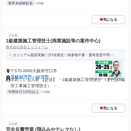
業界未経験歓迎
+20個
気になる
正社員
1級建築施工管理技士(商業施設等の案件中心)
株式会社長谷工リフォーム
カジュアル面談実施◇月5名限定◇持参物不要・選考意思不問
〒570-0000大阪府守口市
月給30万円～60万円
求めている人材 【必須】 ・1級建築施工管理技士 （または1級
管工事施工管理技士） ・...
年間休日120日以上
+19個
気になる
正社員
完全反響営業 (飛込みやテレマなし)