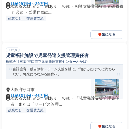
月給29万円～39万円
求める人材: ※定年制あり：70歳 ・相談支援業務従事者研修修
了 必須 ・普通自動車...
残業なし
交通費支給
気になる
正社員
児童福祉施設で児童発達支援管理責任者
株式会社三葉(守口市立児童発達支援センターわかば)
言語療育・独自教材・チーム支援を軸に、“預かるだけ”では終わら
ない、将来につながる療育へ。
大阪府守口市
月給36万円～46万円
求める人材: ※定年制あり：70歳 ・「児童発達支援管理責任
者」または「サービス管理...
残業なし
交通費支給
気になる