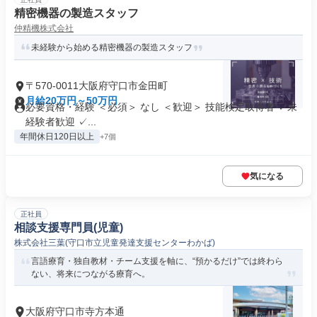
精密機器の製造スタッフ
仲精機株式会社
未経験から始める精密機器の製造スタッフ
〒570-0011大阪府守口市金田町
月給20万円～50万円
必要資格・経験 ＜必須＞ なし ＜歓迎＞ 技能検定取得者 ✓未
経験者歓迎 ✓...
年間休日120日以上
+7個
気になる
正社員
相談支援専門員(児童)
株式会社三葉(守口市立児童発達支援センターわかば)
言語療育・独自教材・チーム支援を軸に、“預かるだけ”では終わら
ない、将来につながる療育へ。
大阪府守口市寺方本通