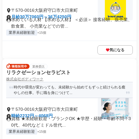
〒570-0016大阪府守口市大日東町
月給30万7060円～36万4250円
求めている人材 【求める人材】 ＜必須＞ 接客経験、販売業、
飲食業、 小売業などでの管...
業界未経験歓迎
+15個
気になる
業務委託
リラクゼーションセラピスト
株式会社ボディワーク
時代や環境が変わっても、未経験から始めてもずっと続けられる癒
やしの仕事。手に職を身につけて...
〒570-0016大阪府守口市大日東町
時給2232円～4068円
資格 ★未経験歓迎・ブランクOK ★学歴・経験・年齢不問！3
0代、40代などミドル世代...
業界未経験歓迎
+15個