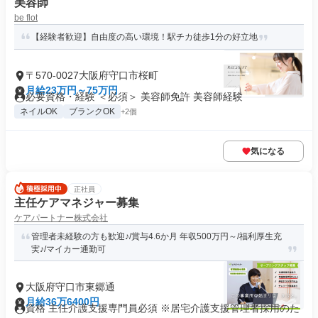
美容師
be flot
【経験者歓迎】自由度の高い環境！駅チカ徒歩1分の好立地
〒570-0027大阪府守口市桜町
月給23万円～75万円
必要資格・経験 ＜必須＞ 美容師免許 美容師経験
ネイルOK
ブランクOK
+2個
気になる
正社員
主任ケアマネジャー募集
ケアパートナー株式会社
管理者未経験の方も歓迎♪/賞与4.6か月 年収500万円～/福利厚生充
実♪/マイカー通勤可
大阪府守口市東郷通
月給36万6400円
資格 主任介護支援専門員必須 ※居宅介護支援管理者採用のた