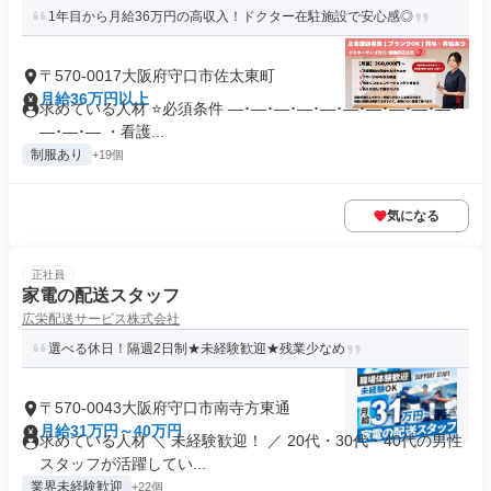
1年目から月給36万円の高収入！ドクター在駐施設で安心感◎
〒570-0017大阪府守口市佐太東町
月給36万円以上
求めている人材 ⭐必須条件 ―･―･―･―･―･―･―･―･―･―･
―･―･― ・看護...
制服あり
+19個
気になる
正社員
家電の配送スタッフ
広栄配送サービス株式会社
選べる休日！隔週2日制★未経験歓迎★残業少なめ
〒570-0043大阪府守口市南寺方東通
月給31万円～40万円
求めている人材 ＼ 未経験歓迎！ ／ 20代・30代・40代の男性
スタッフが活躍してい...
業界未経験歓迎
+22個