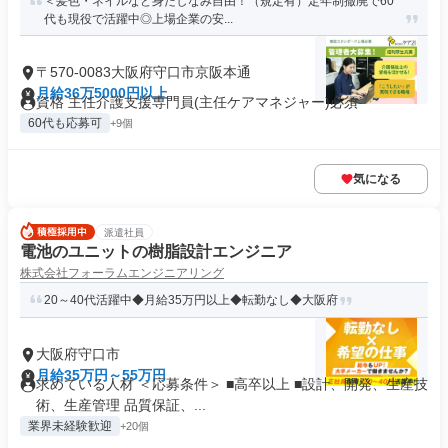
＜髪色・ネイルなど身だしなみ自由！（規定有）定年制撤廃で60
代も現役で活躍中◎上場企業の安...
〒570-0083大阪府守口市京阪本通
月給36万5000円以上
資格 主任介護支援専門員(主任ケアマネジャー)必須
60代も応募可
+9個
気になる
派遣社員
電池のユニットの樹脂設計エンジニア
株式会社フォーラムエンジニアリング
20～40代活躍中◆月給35万円以上◆転勤なし◆大阪府
大阪府守口市
月給35万円～55万円
求めている人材 ＜応募条件＞ ■高卒以上 ■設計、開発、生産技
術、生産管理 品質保証、...
業界未経験歓迎
+20個