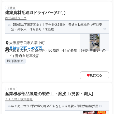
正社員
建築資材配達2tドライバー(AT可)
株式会社ジーク
【50歳以下限定募集！】完全週休2日制！普通自動車免許で可◎安
定・高収入・休みあり！未経験...
大阪府守口市八雲中町
月給28万円～45万円
求める人材: <必須条件> 50歳以下限定募集！(例外事由3号の
イ) 普通自動車免許...
即日勤務OK
気になる
正社員
産業機械部品製造の製缶工・溶接工(見習・職人)
ミナミ精工株式会社
年々売上増加↑手に職で将来不安なし☆未経験～即戦力積極採用