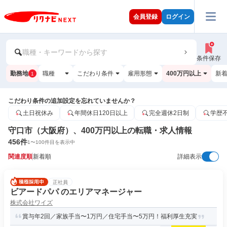
会員登録
ログイン
職種・キーワードから探す
条件保存
勤務地
職種
こだわり条件
雇用形態
400万円以上
新
1
こだわり条件の追加設定を忘れていませんか？
土日祝休み
年間休日120日以上
完全週休2日制
学歴
守口市（大阪府）、400万円以上の転職・求人情報
456
件
1
〜
100
件目を表示中
関連度順
新着順
詳細表示
正社員
ビアードパパ のエリアマネージャー
株式会社ワイズ
賞与年2回／家族手当〜1万円／住宅手当〜5万円！福利厚生充実