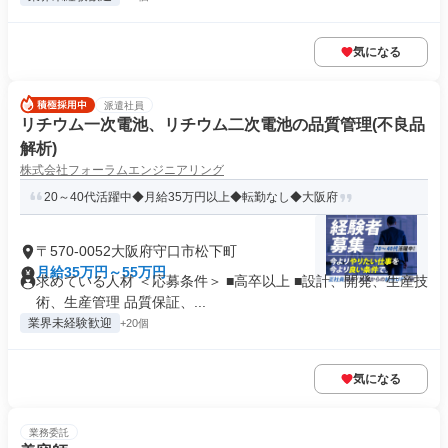
気になる
派遣社員
リチウム一次電池、リチウム二次電池の品質管理(不良品
解析)
株式会社フォーラムエンジニアリング
20～40代活躍中◆月給35万円以上◆転勤なし◆大阪府
〒570-0052大阪府守口市松下町
月給35万円～55万円
求めている人材 ＜応募条件＞ ■高卒以上 ■設計、開発、生産技
術、生産管理 品質保証、...
業界未経験歓迎
+20個
気になる
業務委託