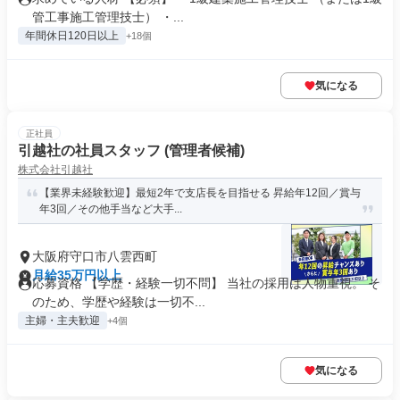
管工事施工管理技士） ・...
年間休日120日以上
+18個
気になる
正社員
引越社の社員スタッフ (管理者候補)
株式会社引越社
【業界未経験歓迎】最短2年で支店長を目指せる 昇給年12回／賞与
年3回／その他手当など大手...
大阪府守口市八雲西町
月給35万円以上
応募資格 【学歴・経験一切不問】 当社の採用は人物重視。 そ
のため、学歴や経験は一切不...
主婦・主夫歓迎
+4個
気になる