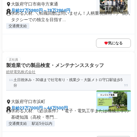
大阪府守口市南寺方東通
月給22万5980円～78万2864円
求める人材: ＼転職回数は問いません！人柄重視採用！／ 個⼈
タクシーでの独⽴を⽬指す...
交通費支給
気になる
正社員
製造業での製品検査・メンテナンススタッフ
総研電気株式会社
土日祝休み・30歳まで社宅有り・残業少・大阪メトロ守口駅徒歩5
分
大阪府守口市浜町
月給23万7000円～44万500円
求める人材: 《必須条件》 * 電子・電気工学または機械工学の
基礎知識（高校・専門...
交通費支給
駅近5分以内