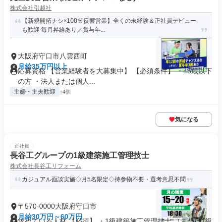
株式会社引越社
【新規開拓ナシ×100％反響営業】全くの未経験＆正社員デビュー
も歓迎 毎月昇給あり／賞与年...
大阪府守口市八雲西町
月給35万円以上
応募資格 【営業経験者を大募集中】 【必須条件】 ・45歳以下
の方 ・法人または個人...
主婦・主夫歓迎
+4個
気になる
正社員
長谷工グループの1級建築施工管理技士
株式会社長谷工リフォーム
カジュアル面談実施◇月5名限定◇持参物不要・選考意思不問
〒570-0000大阪府守口市
月給30万円～60万円
求めている人材 【必須】 ・1級建築施工管理技士 （または1級