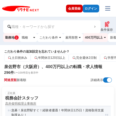
会員登録
ログイン
職種・キーワードから探す
条件保存
勤務地
職種
こだわり条件
雇用形態
400万円以上
新
1
こだわり条件の追加設定を忘れていませんか？
土日祝休み
年間休日120日以上
完全週休2日制
学歴
泉佐野市（大阪府）、400万円以上の転職・求人情報
296
件
1
〜
100
件目を表示中
関連度順
新着順
詳細表示
正社員
税務会計スタッフ
高井俊明税理士事務所
急募！泉佐野駅すぐ！経験者優遇！年間休日125日！資格取得支援
制度あり！