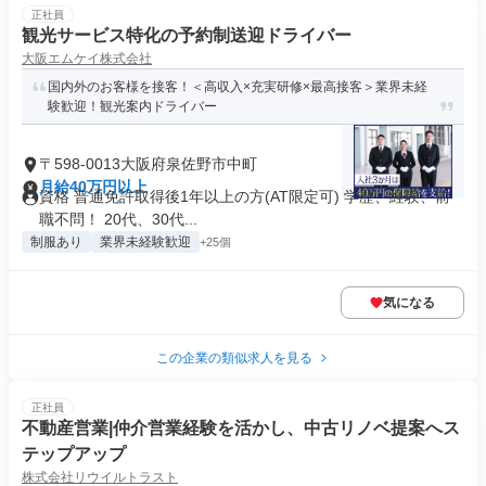
正社員
観光サービス特化の予約制送迎ドライバー
大阪エムケイ株式会社
国内外のお客様を接客！＜高収入×充実研修×最高接客＞業界未経
験歓迎！観光案内ドライバー
〒598-0013大阪府泉佐野市中町
月給40万円以上
資格 普通免許取得後1年以上の方(AT限定可) 学歴、経験、前
職不問！ 20代、30代...
制服あり
業界未経験歓迎
+25個
気になる
この企業の類似求人を見る
正社員
不動産営業|仲介営業経験を活かし、中古リノベ提案へス
テップアップ
株式会社リウイルトラスト