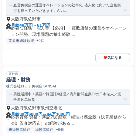
直営免税店の運営オペレーションの効率化･省人化に向けた企画実
行を担っていただきます。AIカ...
大阪府泉佐野市
月給46万円～61万円
必要な経験・能力等 【必須】・複数店舗の運営やオペレーシ
ョン開発、現場課題の抽出経験 ...
業界未経験歓迎
+9個
気になる
正社員
経理・財務
株式会社ロッテ免税店KANSAI
男性活躍中！英語or韓国語×経理／海外財閥企業Grの日本法人／完
全週休二日制
大阪府泉佐野市泉州空港北
月給30万6000円～44万3000円
応募資格 資格：簿記2級 経験：経理財務全般（決算業務から
会計監査対応迄）の経験がある...
未経験者歓迎
経験者歓迎
+6個