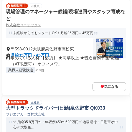
正社員
現場管理のマネージャー候補|現場巡回やスタッフ育成な
ど
株式会社ユニテックス
未経験からでもスタートOK！月給35万円～45万円
〒598-0012大阪府泉佐野市高松東
月給35万円～45万円
求めている人材 【必須】 ★高卒以上 ★普通自動車運転免許
（AT限定可） オフィスワ...
業界未経験歓迎
+19個
気になる
正社員
大型トラックドライバー(日勤)泉佐野市 QK033
フジエアカーゴ株式会社
✅️ 月給35.8万円〜・年収例450〜520万円✅️ 地場運行・日勤帯が中
心✅️ 大型免...