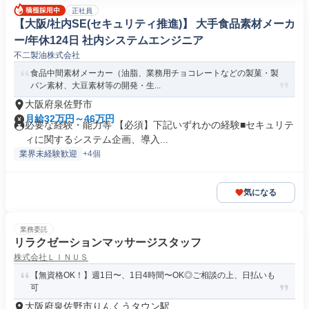
正社員
【大阪/社内SE(セキュリティ推進)】 大手食品素材メーカ
ー/年休124日 社内システムエンジニア
不二製油株式会社
食品中間素材メーカー（油脂、業務用チョコレートなどの製菓・製
パン素材、大豆素材等の開発・生...
大阪府泉佐野市
月給32万円～46万円
必要な経験・能力等 【必須】下記いずれかの経験■セキュリテ
ィに関するシステム企画、導入...
業界未経験歓迎
+4個
気になる
業務委託
リラクゼーションマッサージスタッフ
株式会社ＬＩＮＵＳ
【無資格OK！】週1日〜、1日4時間〜OK◎ご相談の上、日払いも
可
大阪府泉佐野市りんくうタウン駅