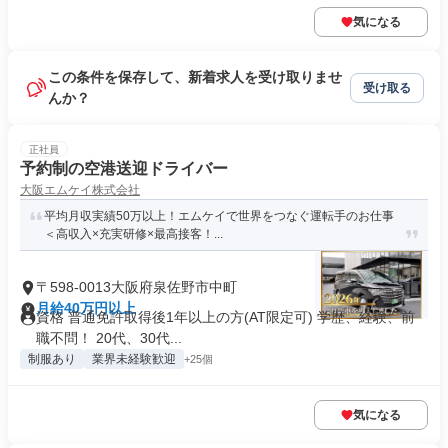
気になる
この条件を保存して、新着求人を受け取りませ
受け取る
んか？
正社員
予約制の空港送迎ドライバー
大阪エムケイ株式会社
平均月収実績50万以上！エムケイで世界をつなぐ運転手のお仕事
＜高収入×充実研修×最高接客！...
〒598-0013大阪府泉佐野市中町
月給40万円以上
資格 普通免許取得後1年以上の方(AT限定可) 学歴、経験、前
職不問！ 20代、30代...
制服あり
業界未経験歓迎
+25個
気になる