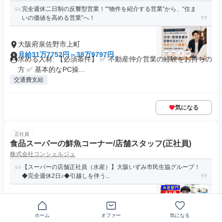
完全週休二日制の反響型営業！““物件を紹介する営業”から、“住ま
いの価値を高める営業”へ！
大阪府泉佐野市上町
月給31万7752円～38万9797円
求める人材: 【必須条件】 ✅ 不動産仲介営業の経験をお持ちの
方 ✅ 基本的なPC操...
交通費支給
気になる
正社員
食品スーパーの鮮魚コーナー/店舗スタッフ(正社員)
株式会社コンシェルジュ
【スーパーの店舗正社員（水産）】大阪いずみ市民生協グループ！
◆完全週休2日♪◆引越しを伴う...
大阪府泉佐野市市場西
月給24万3000円～42万5000円
ホーム
オファー
気になる
資格・経験 未経験OK/経験不問 要普通自動車免許（AT限定