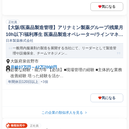
気になる
正社員
【大阪/医薬品製造管理】アリナミン製薬グループ/残業月
10h以下/福利厚生 医薬品製造オペレーター/ラインマネー
日本製薬株式会社
ジャー
一般用内服液剤の製造を展開する当社にて、リーダーとして製造管
理や設備保全、チームマネジメン...
大阪府泉佐野市
月給37万円～42万7000円
必要な経験・能力等 【必須】■現場管理の経験 ■主体的な業務
改善経験 培った経験を活か...
年間休日120日以上
+3個
気になる
この企業の類似求人を見る
正社員