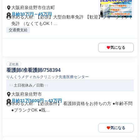
大阪府泉佐野市住吉町
月給30万円～45万円
求める人材: 【必須】大型自動車免許 【歓迎】フォークリフト
免許 （なくてもOK！...
交通費支給
気になる
正社員
看護師/准看護師/758394
りんくうメディカルクリニック先進医療センター
土日祝休み／日勤
大阪府泉佐野市
月給31万5600円～43万円
求める人材: 【必須条件】 看護師資格をお持ちの方 ●年齢不問
●ブランクOK ●既...
気になる