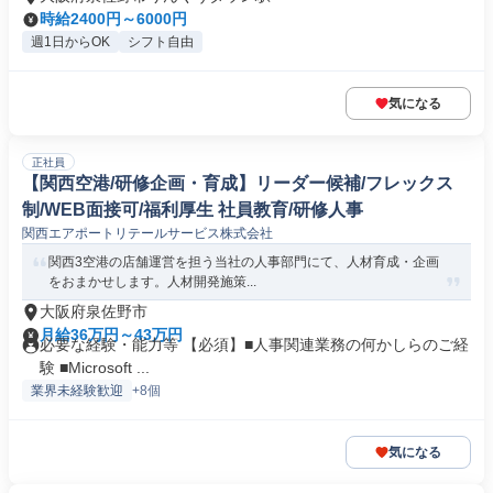
時給2400円～6000円
週1日からOK
シフト自由
気になる
正社員
【関西空港/研修企画・育成】リーダー候補/フレックス
制/WEB面接可/福利厚生 社員教育/研修人事
関西エアポートリテールサービス株式会社
関西3空港の店舗運営を担う当社の人事部門にて、人材育成・企画
をおまかせします。人材開発施策...
大阪府泉佐野市
月給36万円～43万円
必要な経験・能力等 【必須】■人事関連業務の何かしらのご経
験 ■Microsoft ...
業界未経験歓迎
+8個
気になる