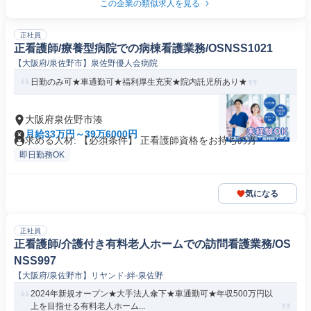
この企業の類似求人を見る
正社員
正看護師/療養型病院での病棟看護業務/OSNSS1021
【大阪府/泉佐野市】泉佐野優人会病院
日勤のみ可★車通勤可★福利厚生充実★院内託児所あり★
大阪府泉佐野市湊
月給33万円～39万6000円
求める人材: 【必須条件】 正看護師資格をお持ちの方
即日勤務OK
気になる
正社員
正看護師/介護付き有料老人ホームでの訪問看護業務/OS
NSS997
【大阪府/泉佐野市】リヤンド-絆-泉佐野
2024年新規オープン★大手法人傘下★車通勤可★年収500万円以
上を目指せる有料老人ホーム...