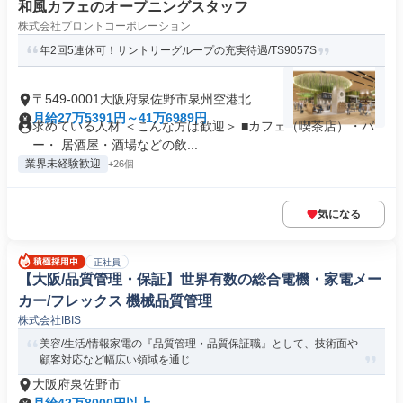
和風カフェのオープニングスタッフ
株式会社プロントコーポレーション
年2回5連休可！サントリーグループの充実待遇/TS9057S
〒549-0001大阪府泉佐野市泉州空港北
月給27万5391円～41万6989円
求めている人材 ＜こんな方は歓迎＞ ■カフェ（喫茶店）・バ
ー・ 居酒屋・酒場などの飲...
業界未経験歓迎
+26個
気になる
正社員
【大阪/品質管理・保証】世界有数の総合電機・家電メー
カー/フレックス 機械品質管理
株式会社IBIS
美容/生活/情報家電の『品質管理・品質保証職』として、技術面や
顧客対応など幅広い領域を通じ...
大阪府泉佐野市