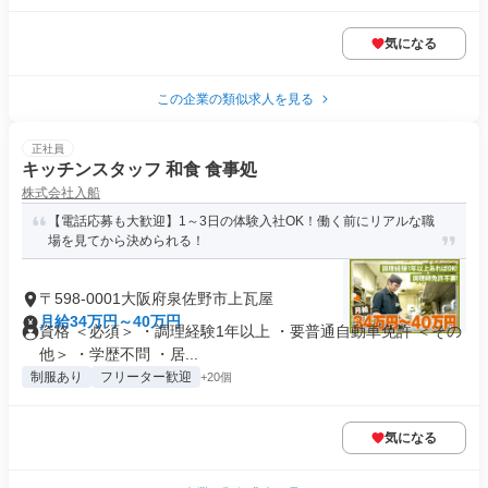
気になる
この企業の類似求人を見る
正社員
キッチンスタッフ 和食 食事処
株式会社入船
【電話応募も大歓迎】1～3日の体験入社OK！働く前にリアルな職
場を見てから決められる！
〒598-0001大阪府泉佐野市上瓦屋
月給34万円～40万円
資格 ＜必須＞ ・調理経験1年以上 ・要普通自動車免許 ＜その
他＞ ・学歴不問 ・居...
制服あり
フリーター歓迎
+20個
気になる