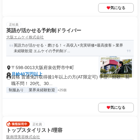
気になる
正社員
英語が活かせる予約制ドライバー
大阪エムケイ株式会社
英語力が活かせる・磨ける！＜高収入×充実研修×最高接客＞業界
未経験歓迎 エムケイの予約制ド...
〒598-0013大阪府泉佐野市中町
月給40万円以上
資格 普通免許取得後1年以上の方(AT限定可) 学歴、経験、前
職不問！ 20代、30...
制服あり
業界未経験歓迎
+25個
気になる
正社員
トップスタイリスト/理容
阪南理美容株式会社