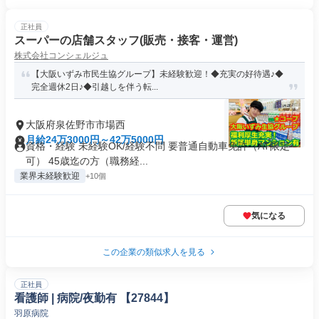
正社員
スーパーの店舗スタッフ(販売・接客・運営)
株式会社コンシェルジュ
【大阪いずみ市民生協グループ】未経験歓迎！◆充実の好待遇♪◆
完全週休2日♪◆引越しを伴う転...
大阪府泉佐野市市場西
月給24万3000円～42万5000円
資格・経験 未経験OK/経験不問 要普通自動車免許（AT限定
可） 45歳迄の方（職務経...
業界未経験歓迎
+10個
気になる
この企業の類似求人を見る
正社員
看護師 | 病院/夜勤有 【27844】
羽原病院