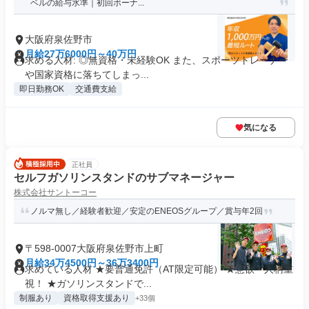
ベルの給与水準｜初回ボーナ...
大阪府泉佐野市
月給27万6000円～40万円
求める人材: ◎無資格・未経験OK また、スポーツトレーナー
や国家資格に落ちてしまっ...
即日勤務OK
交通費支給
気になる
正社員
セルフガソリンスタンドのサブマネージャー
株式会社サントーコー
ノルマ無し／経験者歓迎／安定のENEOSグループ／賞与年2回
〒598-0007大阪府泉佐野市上町
月給34万4500円～36万3400円
求めている人材 ★要普通免許（AT限定可能） ★意欲・人柄重
視！ ★ガソリンスタンドで...
制服あり
資格取得支援あり
+33個