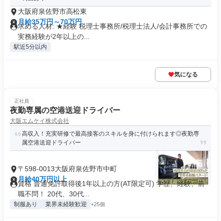
大阪府泉佐野市高松東
月給35万円～70万円
求める人材: ★経験 税理士事務所/税理士法人/会計事務所での
実務経験が2年以上の...
駅近5分以内
気になる
正社員
夜勤専属の空港送迎ドライバー
大阪エムケイ株式会社
高収入！充実研修で最高接客のスキルを身に付けられます◎夜勤専
属空港送迎ドライバー
〒598-0013大阪府泉佐野市中町
月給40万円以上
資格 普通免許取得後1年以上の方(AT限定可) 学歴、経験、前
職不問！ 20代、30代...
制服あり
業界未経験歓迎
+25個