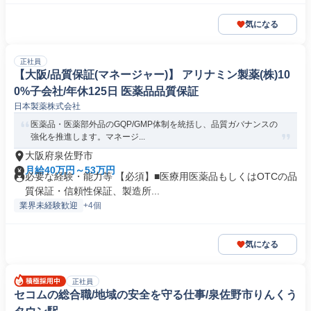
気になる
正社員
【大阪/品質保証(マネージャー)】 アリナミン製薬(株)10
0%子会社/年休125日 医薬品品質保証
日本製薬株式会社
医薬品・医薬部外品のGQP/GMP体制を統括し、品質ガバナンスの
強化を推進します。マネージ...
大阪府泉佐野市
月給40万円～53万円
必要な経験・能力等 【必須】■医療用医薬品もしくはOTCの品
質保証・信頼性保証、製造所...
業界未経験歓迎
+4個
気になる
正社員
セコムの総合職/地域の安全を守る仕事/泉佐野市りんくう