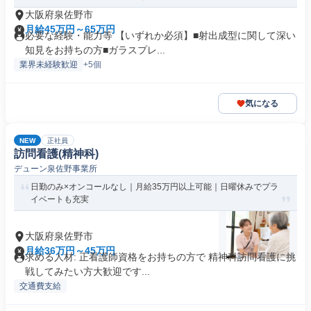
大阪府泉佐野市
月給45万円～65万円
必要な経験・能力等 【いずれか必須】■射出成型に関して深い
知見をお持ちの方■ガラスプレ...
業界未経験歓迎
+5個
気になる
NEW
正社員
訪問看護(精神科)
デューン泉佐野事業所
日勤のみ×オンコールなし｜月給35万円以上可能｜日曜休みでプラ
イベートも充実
大阪府泉佐野市
月給36万円～45万円
求める人材: 正看護師資格をお持ちの方で 精神科訪問看護に挑
戦してみたい方大歓迎です...
交通費支給