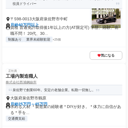
役員ドライバー
〒598-0013大阪府泉佐野市中町
月給40万円以上
資格 普通免許取得後1年以上の方(AT限定可) 学歴、経験、前
職不問！ 20代、30...
制服あり
業界未経験歓迎
+25個
気になる
正社員
工場内製造職人
株式会社西浦鋼線所
泉佐野で創業60年。安定の老舗企業。転勤一切無し。
大阪府泉佐野市鶴原
月給25万円～45万円
求める人材: * 製造業の経験者 * DIYが好き。 * 体力に自信があ
る * 手を...
交通費支給