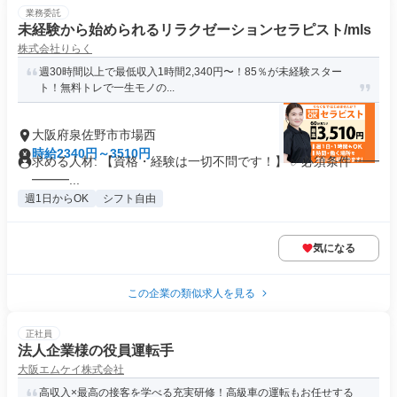
業務委託
未経験から始められるリラクゼーションセラピスト/mls
株式会社りらく
週30時間以上で最低収入1時間2,340円〜！85％が未経験スター
ト！無料トレで一生モノの...
大阪府泉佐野市市場西
時給2340円～3510円
求める人材: 【資格・経験は一切不問です！】 ✅必須条件 ━━
━━━...
週1日からOK
シフト自由
気になる
この企業の類似求人を見る
正社員
法人企業様の役員運転手
大阪エムケイ株式会社
高収入×最高の接客を学べる充実研修！高級車の運転もお任せする