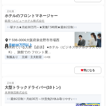
正社員
ホテルのフロントマネージャー
銀座ベルビューホテル株式会社
駅チカ★月給38万円～★実働7.5時間★週休2日制
〒598-0006大阪府泉佐野市市場西
月給38万円以上
求めている人材 【必須】 ●ホテル（ビジネスホテルクラスでO
K）、旅館での フロント業...
制服あり
主婦・主夫歓迎
+14個
気になる
正社員
大型トラックドライバー(10トン)
未来物流株式会社
週休2日制！月給30万～/大型免許/休み取りやすい