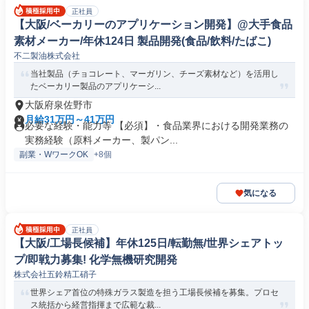
正社員
【大阪/ベーカリーのアプリケーション開発】@大手食品
素材メーカー/年休124日 製品開発(食品/飲料/たばこ)
不二製油株式会社
当社製品（チョコレート、マーガリン、チーズ素材など）を活用し
たベーカリー製品のアプリケーシ...
大阪府泉佐野市
月給31万円～41万円
必要な経験・能力等 【必須】・食品業界における開発業務の
実務経験（原料メーカー、製パン...
副業・WワークOK
+8個
気になる
正社員
【大阪/工場長候補】年休125日/転勤無/世界シェアトッ
プ/即戦力募集! 化学無機研究開発
株式会社五鈴精工硝子
世界シェア首位の特殊ガラス製造を担う工場長候補を募集。プロセ
ス統括から経営指揮まで広範な裁...