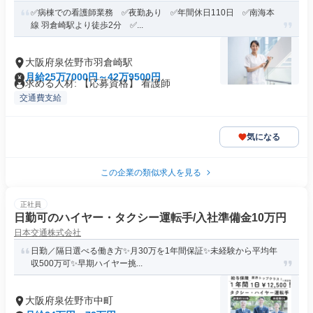
✅病棟での看護師業務 ✅夜勤あり ✅年間休日110日 ✅南海本
線 羽倉崎駅より徒歩2分 ✅...
大阪府泉佐野市羽倉崎駅
月給25万7000円～42万9500円
求める人材: 【応募資格】 看護師
交通費支給
気になる
この企業の類似求人を見る
正社員
日勤可のハイヤー・タクシー運転手/入社準備金10万円
日本交通株式会社
日勤／隔日選べる働き方✨月30万を1年間保証✨未経験から平均年
収500万可✨早期ハイヤー挑...
大阪府泉佐野市中町