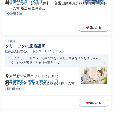
月給34万円～72万円
求める人材: 【応募条件】 ・普通自動車免許(AT限定可)をお持
ちの方 ※二種免許を...
交通費支給
気になる
正社員
クリニックの正看護師
医療法人龍志会ゲートタワーIGTクリニック
りんくうゲートタワーで専門性を追求し、経験を活かしませんか。
やりがいを実感できる外来勤務で...
大阪府泉佐野市りんくう往来北
月給30万7000円～36万9000円
求める人材: 正看護師の資格をお持ちの方
即日勤務OK
気になる