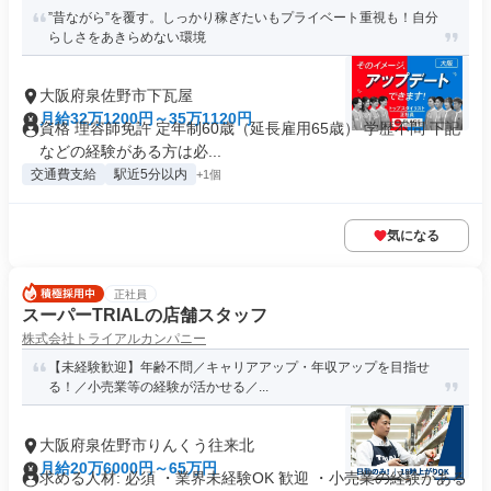
”昔ながら”を覆す。しっかり稼ぎたいもプライベート重視も！自分
らしさをあきらめない環境
大阪府泉佐野市下瓦屋
月給32万1200円～35万1120円
資格 理容師免許 定年制60歳（延長雇用65歳） 学歴不問 下記
などの経験がある方は必...
交通費支給
駅近5分以内
+1個
気になる
正社員
スーパーTRIALの店舗スタッフ
株式会社トライアルカンパニー
【未経験歓迎】年齢不問／キャリアアップ・年収アップを目指せ
る！／小売業等の経験が活かせる／...
大阪府泉佐野市りんくう往来北
月給20万6000円～65万円
求める人材: 必須 ・業界未経験OK 歓迎 ・小売業の経験がある