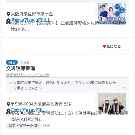
大阪府泉佐野市泉ケ丘
月給38万2800円以上
求める人材: 【必須条件】 正看護師資格をお持ちの方 病棟経
験1年以上
気になる
NEW
正社員
交通誘導警備
株式会社サン・レインボー
＼常駐現場で安定／週払い制度あり！ブランクOK◎経験を活かし
て働きませんか？
〒598-0034大阪府泉佐野市長滝
日給1万6183円以上
資格 ■18歳以上(警備業法による) ※例外事由2号 ・普通自動車
免許(AT限定可)...
副業・WワークOK
+13個