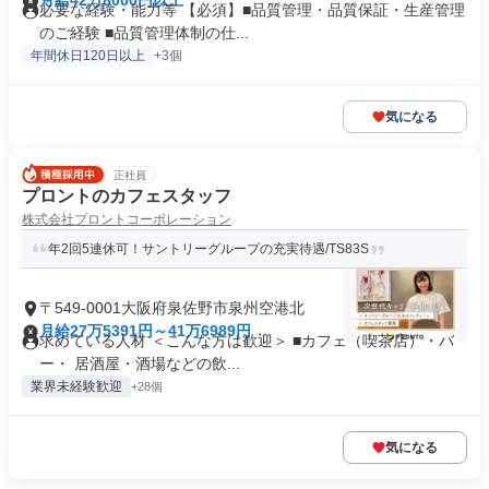
月給42万8000円以上
必要な経験・能力等 【必須】■品質管理・品質保証・生産管理
のご経験 ■品質管理体制の仕...
年間休日120日以上
+3個
気になる
正社員
プロントのカフェスタッフ
株式会社プロントコーポレーション
年2回5連休可！サントリーグループの充実待遇/TS83S
〒549-0001大阪府泉佐野市泉州空港北
月給27万5391円～41万6989円
求めている人材 ＜こんな方は歓迎＞ ■カフェ（喫茶店）・バ
ー・ 居酒屋・酒場などの飲...
業界未経験歓迎
+28個
気になる