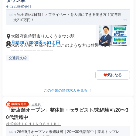
タウン駅
セコム株式会社
＜完全週休2日制！＞プライベートを大切にできる働き方！賞与最
大210万円！
大阪府泉佐野市りんくうタウン駅
月給26万3000円～51万円
求める人材: ⏩高卒以上 ❏このような方は歓迎します ￣￣￣￣
￣￣￣￣￣￣￣￣￣￣...
交通費支給
気になる
この企業の類似求人を見る
正社員
「新店舗オープン」整体師・セラピスト/未経験可/20〜3
0代活躍中
株式会社ＩＣＨＩＮＯＳＨＩＫＩ
＜26年9月オープン＞未経験可｜20〜30代活躍中｜業界トップレ