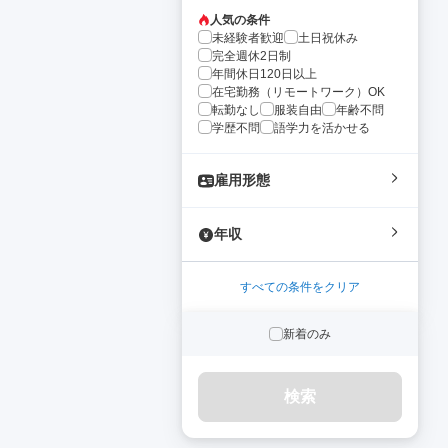
人気の条件
未経験者歓迎
土日祝休み
完全週休2日制
年間休日120日以上
在宅勤務（リモートワーク）OK
転勤なし
服装自由
年齢不問
学歴不問
語学力を活かせる
雇用形態
年収
すべての条件をクリア
新着のみ
検索