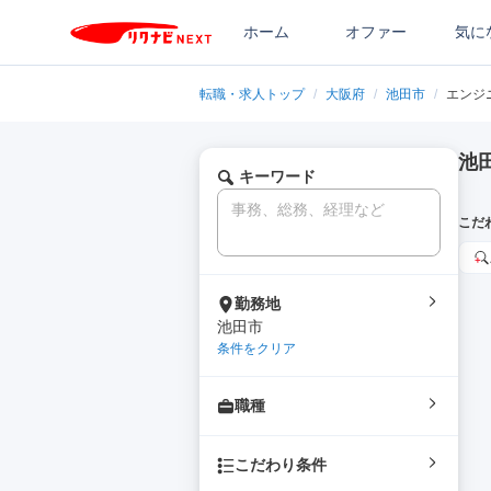
ホーム
オファー
気に
転職・求人トップ
/
大阪府
/
池田市
/
エンジ
池
キーワード
こだ
勤務地
池田市
条件をクリア
職種
こだわり条件