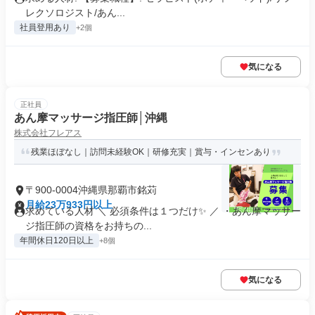
レクソロジスト/あん...
社員登用あり
+2個
気になる
正社員
あん摩マッサージ指圧師│沖縄
株式会社フレアス
残業ほぼなし｜訪問未経験OK｜研修充実｜賞与・インセンあり
〒900-0004沖縄県那覇市銘苅
月給23万933円以上
求めている人材 ＼ 必須条件は１つだけ✨ ／ ・あん摩マッサー
ジ指圧師の資格をお持ちの...
年間休日120日以上
+8個
気になる