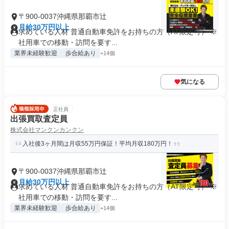
〒900-0037沖縄県那覇市辻
月給30万円以上
求めている人材 普通自動車免許をお持ちの方（AT限定可） ※
社用車での移動・訪問を要す...
業界未経験歓迎
歩合給あり
+14個
気になる
正社員
出張買取査定員
株式会社マンクンカンクン
入社後3ヶ月間は月収55万円保証！平均月収180万円！
〒900-0037沖縄県那覇市辻
月給30万円以上
求めている人材 普通自動車免許をお持ちの方（AT限定可） ※
社用車での移動・訪問を要す...
業界未経験歓迎
歩合給あり
+14個