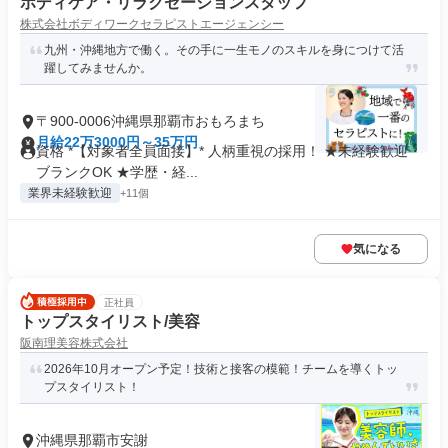
ボディケア・リラクゼーションスタッフ
株式会社ボディワークセラピストエージェンシー
九州・沖縄地方で働く。その手に一生モノのスキルを身につけて活
躍してみませんか。
〒900-0006沖縄県那覇市おもろまち
月給22万3000円～35万円
資格 *【対象者全員面接】* 人柄重視の採用！ ★未経験歓迎・
ブランクOK ★学歴・経...
業界未経験歓迎
+11個
気になる
正社員
トップスタイリスト/美容
阪南理美容株式会社
2026年10月オープン予定！技術と接客の模範！チームを導くトッ
プスタイリスト！
沖縄県那覇市安謝