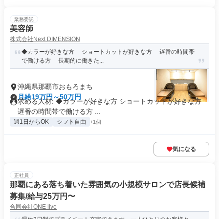
業務委託
美容師
株式会社Next DIMENSION
◆カラーが好きな方 ショートカットが好きな方 遅番の時間帯
で働ける方 長期的に働きた...
沖縄県那覇市おもろまち
月給19万円～50万円
求める人材: ◆カラーが好きな方 ショートカットが好きな方
遅番の時間帯で働ける方 ...
週1日からOK
シフト自由
+1個
気になる
正社員
那覇にある落ち着いた雰囲気の小規模サロンで店長候補
募集/給与25万円〜
合同会社ONE live