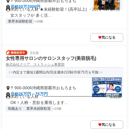
〒900-0006沖縄県那覇市おもろまち
月給20万7000円
求めている人材 ★未経験歓迎！(高卒以上) ・20代~30代の男
女スタッフが 多く活...
業界未経験歓迎
+18個
気になる
正社員
女性専用サロンのサロンスタッフ(美容脱毛)
株式会社クリア ストラッシュ事業部
内定まで最短1週間以内/完全週休2日制/月収75万も可能
〒900-0006沖縄県那覇市おもろまち
月給26万円～75万円
求めている人材 ╭━━━━━━━━━━━━━━━╮ 未経験
OK！人柄・意欲を重視します...
制服あり
業界未経験歓迎
+23個
気になる