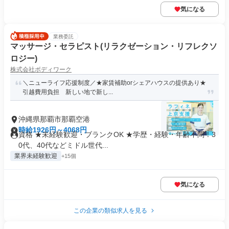
気になる
業務委託
マッサージ・セラピスト(リラクゼーション・リフレクソ
ロジー)
株式会社ボディワーク
＼ニューライフ応援制度／★家賃補助orシェアハウスの提供あり★
引越費用負担 新しい地で新し...
沖縄県那覇市那覇空港
時給1926円～4068円
資格 ★未経験歓迎・ブランクOK ★学歴・経験・年齢不問！3
0代、40代などミドル世代...
業界未経験歓迎
+15個
気になる
この企業の類似求人を見る