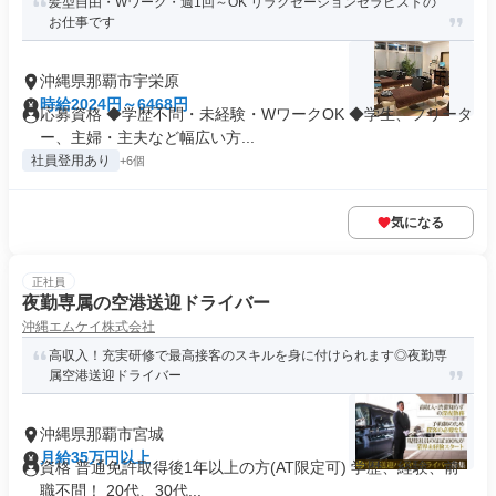
髪型自由・Wワーク・週1回～OK リラクゼーションセラピストの
お仕事です
沖縄県那覇市宇栄原
時給2024円～6468円
応募資格 ◆学歴不問・未経験・WワークOK ◆学生、フリータ
ー、主婦・主夫など幅広い方...
社員登用あり
+6個
気になる
正社員
夜勤専属の空港送迎ドライバー
沖縄エムケイ株式会社
高収入！充実研修で最高接客のスキルを身に付けられます◎夜勤専
属空港送迎ドライバー
沖縄県那覇市宮城
月給35万円以上
資格 普通免許取得後1年以上の方(AT限定可) 学歴、経験、前
職不問！ 20代、30代...