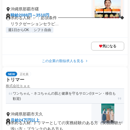
沖縄県那覇市曙
時給2088円～3510円
求める人材: ✅：必須条件 ━━━━━━━━━━━━━━━ ◆
リラクゼーションセラピ...
週1日からOK
シフト自由
気になる
この企業の類似求人を見る
NEW
正社員
トリマー
株式会社ｂａｅ
ワンちゃん・ネコちゃんの肌と健康を守るサロン(Iターン・移住も
歓迎)
沖縄県那覇市天久
月給24万円以上
求める人材: トリマーとしての実務経験のある方（実務経験が
浅い方・ブランクのある方も...