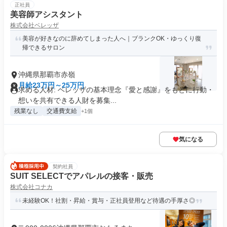
正社員
美容師アシスタント
株式会社ベレッザ
美容が好きなのに辞めてしまった人へ｜ブランクOK・ゆっくり復
帰できるサロン
沖縄県那覇市赤嶺
月給23万円～25万円
求める人材: ベレッザの基本理念『愛と感謝』をもとに行動・
想いを共有できる人財を募集...
残業なし
交通費支給
+1個
気になる
契約社員
SUIT SELECTでアパレルの接客・販売
株式会社コナカ
未経験OK！社割・昇給・賞与・正社員登用など待遇の手厚さ◎