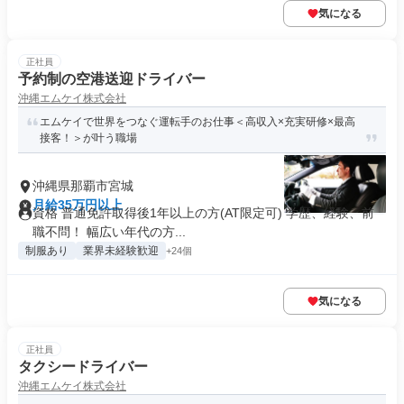
気になる
正社員
予約制の空港送迎ドライバー
沖縄エムケイ株式会社
エムケイで世界をつなぐ運転手のお仕事＜高収入×充実研修×最高
接客！＞が叶う職場
沖縄県那覇市宮城
月給35万円以上
資格 普通免許取得後1年以上の方(AT限定可) 学歴、経験、前
職不問！ 幅広い年代の方...
制服あり
業界未経験歓迎
+24個
気になる
正社員
タクシードライバー
沖縄エムケイ株式会社