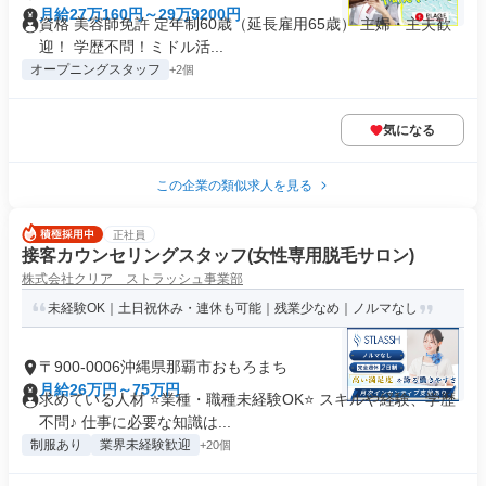
月給27万160円～29万9200円
資格 美容師免許 定年制60歳（延長雇用65歳） 主婦・主夫歓
迎！ 学歴不問！ミドル活...
オープニングスタッフ
+2個
気になる
この企業の類似求人を見る
正社員
接客カウンセリングスタッフ(女性専用脱毛サロン)
株式会社クリア ストラッシュ事業部
未経験OK｜土日祝休み・連休も可能｜残業少なめ｜ノルマなし
〒900-0006沖縄県那覇市おもろまち
月給26万円～75万円
求めている人材 ⭐業種・職種未経験OK⭐ スキルや経験、学歴
不問♪ 仕事に必要な知識は...
制服あり
業界未経験歓迎
+20個