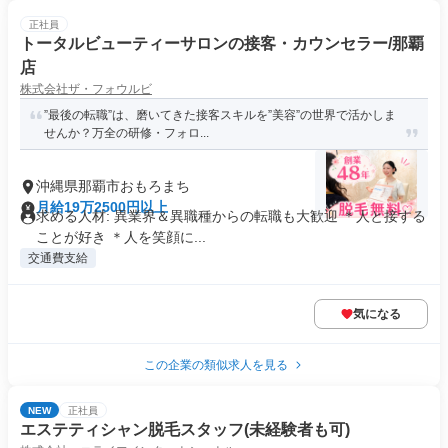
正社員
トータルビューティーサロンの接客・カウンセラー/那覇
店
株式会社ザ・フォウルビ
”最後の転職”は、磨いてきた接客スキルを”美容”の世界で活かしま
せんか？万全の研修・フォロ...
沖縄県那覇市おもろまち
月給19万2500円以上
求める人材: 異業界＆異職種からの転職も大歓迎 ＊人と接する
ことが好き ＊人を笑顔に...
交通費支給
気になる
この企業の類似求人を見る
NEW
正社員
エステティシャン脱毛スタッフ(未経験者も可)