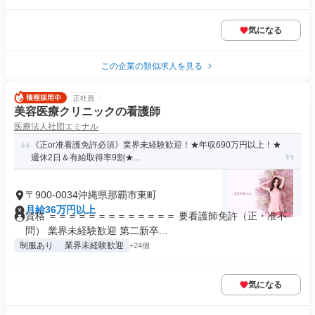
気になる
この企業の類似求人を見る
正社員
美容医療クリニックの看護師
医療法人社団エミナル
《正or准看護免許必須》業界未経験歓迎！★年収690万円以上！★
週休2日＆有給取得率9割★...
〒900-0034沖縄県那覇市東町
月給36万円以上
資格 ＝＝＝＝＝＝＝＝＝＝＝＝＝ 要看護師免許（正・准不
問） 業界未経験歓迎 第二新卒...
制服あり
業界未経験歓迎
+24個
気になる