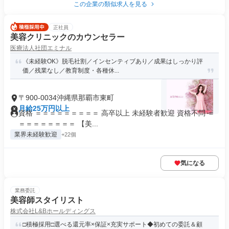
この企業の類似求人を見る
正社員
美容クリニックのカウンセラー
医療法人社団エミナル
《未経験OK》脱毛社割／インセンティブあり／成果はしっかり評
価／残業なし／教育制度・各種休...
〒900-0034沖縄県那覇市東町
月給25万円以上
資格 ＝＝＝＝＝＝＝＝＝ 高卒以上 未経験者歓迎 資格不問 ＝
＝＝＝＝＝＝＝＝ 【美...
業界未経験歓迎
+22個
気になる
業務委託
美容師スタイリスト
株式会社L&Bホールディングス
□積極採用□選べる還元率×保証×充実サポート◆初めての委託＆顧