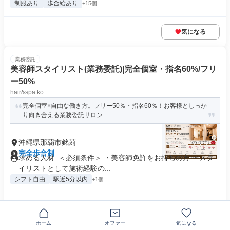
制服あり
歩合給あり
+15個
気になる
業務委託
美容師スタイリスト(業務委託)|完全個室・指名60%/フリ
ー50%
hair&spa ko
完全個室×自由な働き方。フリー50％・指名60％！お客様としっか
り向き合える業務委託サロン...
沖縄県那覇市銘苅
完全歩合制
求める人材: ＜必須条件＞ ・美容師免許をお持ちの方 ・スタ
イリストとして施術経験の...
シフト自由
駅近5分以内
+1個
気になる
ホーム
オファー
気になる