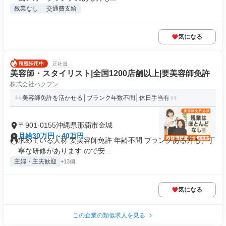
残業なし
交通費支給
気になる
正社員
美容師・スタイリスト|全国1200店舗以上|要美容師免許
株式会社ハクブン
美容師免許を活かせる│ブランク年数不問│休日手当有
〒901-0155沖縄県那覇市金城
月給30万円～40万円
求めている人材 要美容師免許 年齢不問 ブランクある方も、丁
寧な研修があります ので安...
主婦・主夫歓迎
+13個
気になる
この企業の類似求人を見る