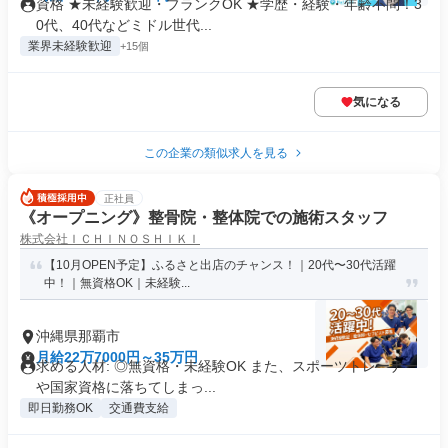
資格 ★未経験歓迎・ブランクOK ★学歴・経験・年齢不問！3
0代、40代などミドル世代...
業界未経験歓迎
+15個
気になる
この企業の類似求人を見る
正社員
《オープニング》整骨院・整体院での施術スタッフ
株式会社ＩＣＨＩＮＯＳＨＩＫＩ
【10月OPEN予定】ふるさと出店のチャンス！｜20代〜30代活躍
中！｜無資格OK｜未経験...
沖縄県那覇市
月給22万7000円～35万円
求める人材: ◎無資格・未経験OK また、スポーツトレーナー
や国家資格に落ちてしまっ...
即日勤務OK
交通費支給