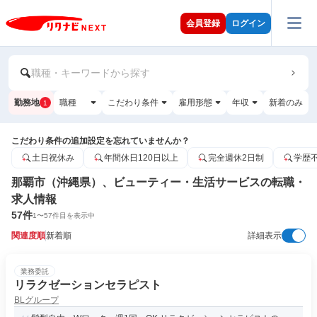
会員登録
ログイン
職種・キーワードから探す
勤務地
職種
こだわり条件
雇用形態
年収
新着のみ
1
こだわり条件の追加設定を忘れていませんか？
土日祝休み
年間休日120日以上
完全週休2日制
学歴
那覇市（沖縄県）、ビューティー・生活サービスの転職・
求人情報
57
件
1
〜
57
件目を表示中
関連度順
新着順
詳細表示
業務委託
リラクゼーションセラピスト
BLグループ