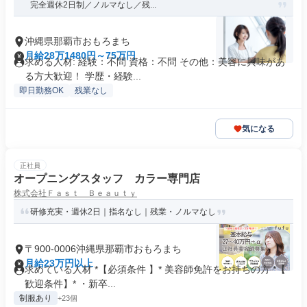
完全週休2日制／ノルマなし／残...
沖縄県那覇市おもろまち
月給28万1480円～75万円
求める人材: 経験：不問 資格：不問 その他：美容に興味があ
る方大歓迎！ 学歴・経験...
即日勤務OK
残業なし
気になる
正社員
オープニングスタッフ カラー専門店
株式会社Ｆａｓｔ Ｂｅａｕｔｙ
研修充実・週休2日｜指名なし｜残業・ノルマなし
〒900-0006沖縄県那覇市おもろまち
月給23万円以上
求めている人材 *【必須条件 】* 美容師免許をお持ちの方 *【
歓迎条件】* ・新卒...
制服あり
+23個