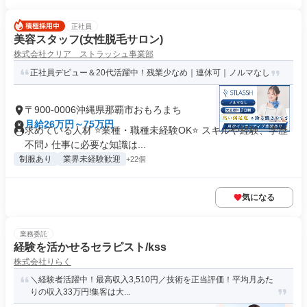
正社員
美容スタッフ(女性脱毛サロン)
株式会社クリア ストラッシュ事業部
正社員デビュー＆20代活躍中！残業少なめ｜連休可｜ノルマなし
〒900-0006沖縄県那覇市おもろまち
月給26万円～75万円
求めている人材 ⭐業種・職種未経験OK⭐ スキルや経験、学歴
不問♪ 仕事に必要な知識は...
制服あり
業界未経験歓迎
+22個
気になる
業務委託
経験を活かせるセラピスト/kss
株式会社りらく
＼経験者活躍中！最高収入3,510円／技術を正当評価！平均月あた
りの収入33万円!集客は大...