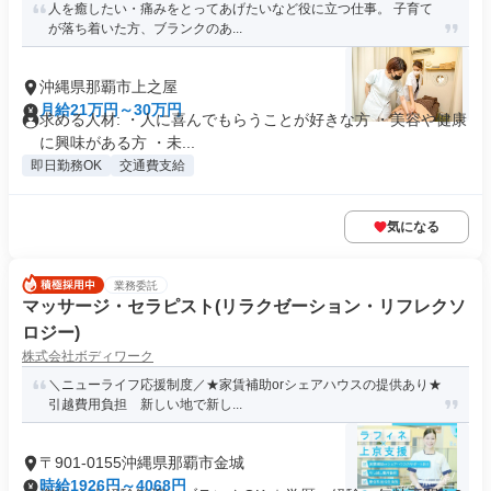
技術が手に職がつく仕事|40~50代が活躍
人を癒したい・痛みをとってあげたいなど役に立つ仕事。 子育て
が落ち着いた方、ブランクのあ...
沖縄県那覇市上之屋
月給21万円～30万円
求める人材: ・人に喜んでもらうことが好きな方 ・美容や健康
に興味がある方 ・未...
即日勤務OK
交通費支給
気になる
業務委託
マッサージ・セラピスト(リラクゼーション・リフレクソ
ロジー)
株式会社ボディワーク
＼ニューライフ応援制度／★家賃補助orシェアハウスの提供あり★
引越費用負担 新しい地で新し...
〒901-0155沖縄県那覇市金城
時給1926円～4068円