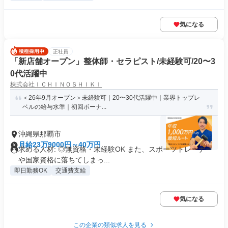
気になる
正社員
「新店舗オープン」整体師・セラピスト/未経験可/20〜3
0代活躍中
株式会社ＩＣＨＩＮＯＳＨＩＫＩ
＜26年9月オープン＞未経験可｜20〜30代活躍中｜業界トップレ
ベルの給与水準｜初回ボーナ...
沖縄県那覇市
月給23万9000円～40万円
求める人材: ◎無資格・未経験OK また、スポーツトレーナー
や国家資格に落ちてしまっ...
即日勤務OK
交通費支給
気になる
この企業の類似求人を見る