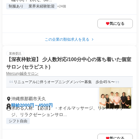
制服あり
業界未経験歓迎
+24個
気になる
この企業の類似求人を見る
業務委託
【深夜枠歓迎】 少人数対応/100分中心の落ち着いた個室
サロン (セラピスト)
Mercury鍼灸サロン
リニューアルに伴うオープニングメンバー募集 歩合45％〜
沖縄県那覇市天久
時給2000円～4500円
求める人材: 【必須】 ・オイルマッサージ、リンパマッサー
ジ、リラクゼーションサロ...
シフト自由
気になる