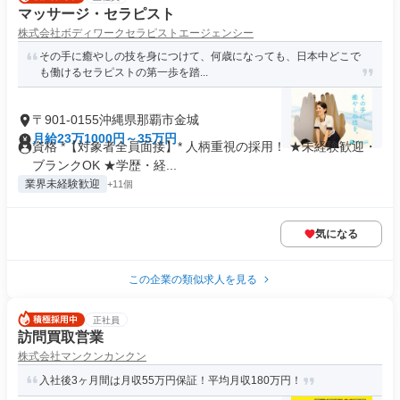
マッサージ・セラピスト
株式会社ボディワークセラピストエージェンシー
その手に癒やしの技を身につけて、何歳になっても、日本中どこで
も働けるセラピストの第一歩を踏...
〒901-0155沖縄県那覇市金城
月給23万1000円～35万円
資格 *【対象者全員面接】* 人柄重視の採用！ ★未経験歓迎・
ブランクOK ★学歴・経...
業界未経験歓迎
+11個
気になる
この企業の類似求人を見る
正社員
訪問買取営業
株式会社マンクンカンクン
入社後3ヶ月間は月収55万円保証！平均月収180万円！