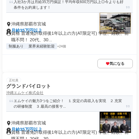
入社3か月は月給35万円保証！平均年収600万円以上◎今よりも好
条件をお約束します！
沖縄県那覇市宮城
月給35万円以上
資格 普通免許取得後1年以上の方(AT限定可) 学歴、経験、前
職不問！ 20代、30...
制服あり
業界未経験歓迎
+24個
気になる
正社員
グランドパイロット
沖縄エムケイ株式会社
エムケイの魅力3つをご紹介！ １.安定の高収入を実現 ２.充実
の研修制度 ３.最高の接客サ...
沖縄県那覇市宮城
月給35万円以上
資格 普通免許取得後1年以上の方(AT限定可) 学歴、経験、前
職不問！ 20代、30...