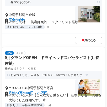
客０でも安心◎
沖縄県那覇市金城
完全歩合制
求める人材: ・美容師免許 ・スタイリスト経験
週1日からOK
シフト自由
+1個
気になる
NEW
正社員
9月グランドOPEN ドライヘッドスパセラピスト(店長
候補)
株式会社ＴＯＰ ＯＮＥ
お店づくりも、未来も、ゼロから一緒につくりませんか。
〒902-0064沖縄県那覇市寄宮
月給24万5000円～28万円
求めている人材 【こんな方と働きたい】 経験よりも、 人柄を
大切にした採用です。 私...
制服あり
業界未経験歓迎
+18個