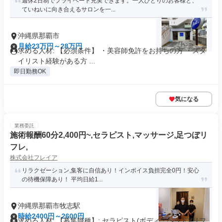
週休2日制でプライベート充実できます。一人ひとりのお客様と、
ていねいに向き合えるサロンを一...
沖縄県那覇市
月給23万円～28万円
求める人材: 【必須条件】 ・美容師免許をお持ちの方 ・スタ
イリスト経験がある方 ...
即日勤務OK
気になる
業務委託
施術報酬60分2,400円~,セラピスト,マッサージ,足つぼリ
フレ,
株式会社フレイア
リラクゼーション,集客に自信あり！インボイス負担完全0円！安心
の待機保障あり！ 平均日給1...
沖縄県那覇市牧志駅
時給2400円～2600円
求める人材: 【募集職種】: セラピスト(ボディ・ヘッド)/リフ