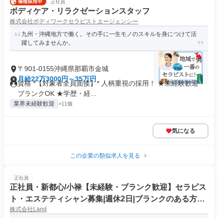
正社員
ボディケア・リラクゼーションスタッフ
株式会社ボディワークセラピストエージェンシー
九州・沖縄地方で働く。その手に一生モノのスキルを身につけて活
躍してみませんか。
〒901-0155沖縄県那覇市金城
月給22万3000円～35万円
資格 *【対象者全員面接】* 人柄重視の採用！ ★未経験歓迎・
ブランクOK ★学歴・経...
業界未経験歓迎
+11個
気になる
この企業の類似求人を見る
正社員
正社員・新都心/小禄【未経験・ブランク歓迎】セラピス
ト・エステティシャン募集|週休2日|ブランクのある方や
株式会社Land
未経験者、経験者の方|スクールがあるので安心!一生物