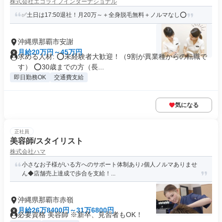
株式会社エコライフインターナショナル
✅土日は17:50退社！月20万～＋全身脱毛無料＋ノルマなし⭕
沖縄県那覇市安謝
月給20万円～45万円
求める人材: ⭕未経験者大歓迎！（9割が異業種からの転職で
す） ⭕30歳までの方（長...
即日勤務OK
交通費支給
気になる
正社員
美容師/スタイリスト
株式会社ハマ
小さなお子様がいる方へのサポート体制あり♪個人ノルマありませ
ん◆店舗売上達成で歩合を支給！...
沖縄県那覇市赤嶺
月給26万8400円～31万6800円
必要資格 美容師 ※新卒、見習者もOK！