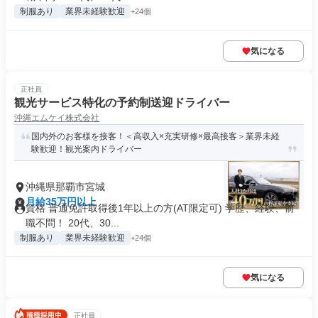
制服あり
業界未経験歓迎
+24個
気になる
正社員
観光サービス特化の予約制送迎ドライバー
沖縄エムケイ株式会社
国内外のお客様を接客！＜高収入×充実研修×最高接客＞業界未経
験歓迎！観光案内ドライバー
沖縄県那覇市宮城
月給35万円以上
資格 普通免許取得後1年以上の方(AT限定可) 学歴、経験、前
職不問！ 20代、30...
制服あり
業界未経験歓迎
+24個
気になる
正社員