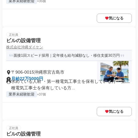
業界未経験歓迎
+35個
気になる
正社員
ビルの設備管理
株式会社沖縄ダイケン
面接1回スピード採用｜定年後も給与減額なし・移住支援30万円
〒906-0015沖縄県宮古島市
月給22万5000円
求めている人材 ・第一種電気工事士を保有している方 ・第二
種電気工事士を保有している方...
業界未経験歓迎
+37個
気になる
正社員
ビルの設備管理