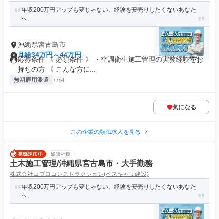
年収200万円アップも夢じゃない。経験を安売りしたくないあなた
へ。
沖縄県宮古島市
月給34万円～44万円
応募条件 《 必須条件 》 ・空調衛生施工管理の実務経験をお
持ちの方 《 こんな方に...
無期雇用派遣
+7個
気になる
この企業の類似求人を見る
派遣社員
土木施工管理/沖縄県宮古島市・大手勤務
株式会社コプロコンストラクション(ベスキャリ建設)
年収200万円アップも夢じゃない。経験を安売りしたくないあなた
へ。