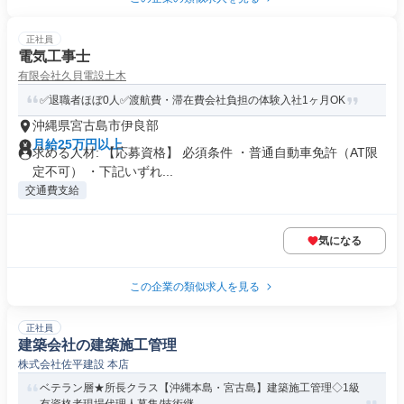
正社員
電気工事士
有限会社久貝電設土木
✅退職者ほぼ0人✅渡航費・滞在費会社負担の体験入社1ヶ月OK
沖縄県宮古島市伊良部
月給25万円以上
求める人材: 【応募資格】 必須条件 ・普通自動車免許（AT限
定不可） ・下記いずれ...
交通費支給
気になる
この企業の類似求人を見る
正社員
建築会社の建築施工管理
株式会社佐平建設 本店
ベテラン層★所長クラス【沖縄本島・宮古島】建築施工管理◇1級