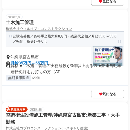
気になる
派遣社員
土木施工管理
株式会社ウィルオブ・コンストラクション
経験者募集／資格手当最大月8万円・残業代全額／月給35万～55万
／転勤・単身赴任なし
沖縄県宮古島市
月給35万円～55万円
資格 ●土木施工管理の実務経験が3年以上ある方 ●普通自動車
運転免許をお持ちの方（AT...
無期雇用派遣
+20個
気になる
派遣社員
空調衛生設備施工管理/沖縄県宮古島市:新築工事・大手
勤務
株式会社コプロコンストラクション(ベスキャリ建設)