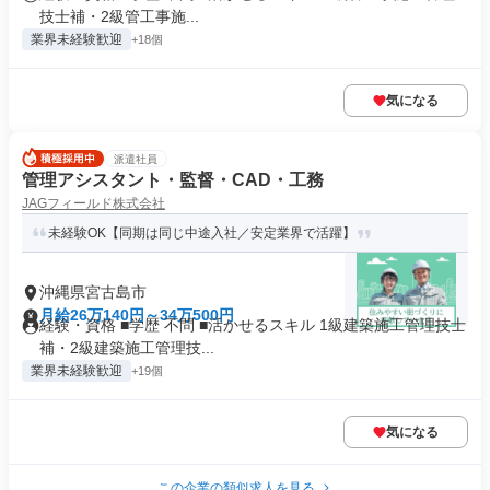
技士補・2級管工事施...
業界未経験歓迎
+18個
気になる
派遣社員
管理アシスタント・監督・CAD・工務
JAGフィールド株式会社
未経験OK【同期は同じ中途入社／安定業界で活躍】
沖縄県宮古島市
月給26万140円～34万500円
経験・資格 ■学歴 不問 ■活かせるスキル 1級建築施工管理技士
補・2級建築施工管理技...
業界未経験歓迎
+19個
気になる
この企業の類似求人を見る