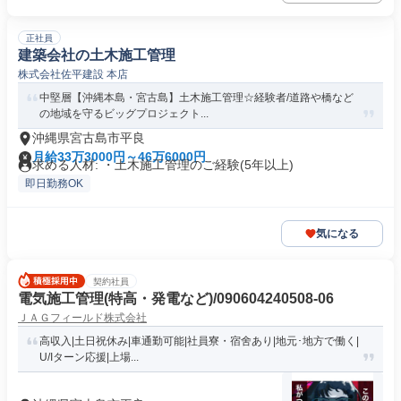
正社員
建築会社の土木施工管理
株式会社佐平建設 本店
中堅層【沖縄本島・宮古島】土木施工管理☆経験者/道路や橋など
の地域を守るビッグプロジェクト...
沖縄県宮古島市平良
月給33万3000円～46万6000円
求める人材: ・土木施工管理のご経験(5年以上)
即日勤務OK
気になる
契約社員
電気施工管理(特高・発電など)/090604240508-06
ＪＡＧフィールド株式会社
高収入|土日祝休み|車通勤可能|社員寮・宿舍あり|地元･地方で働く|
U/Iターン応援|上場...