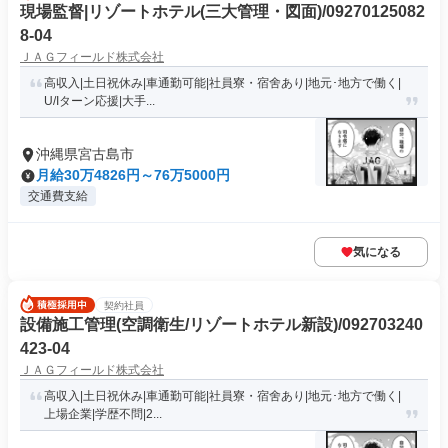
現場監督|リゾートホテル(三大管理・図面)/09270125082
8-04
ＪＡＧフィールド株式会社
高収入|土日祝休み|車通勤可能|社員寮・宿舍あり|地元･地方で働く|
U/Iターン応援|大手...
沖縄県宮古島市
月給30万4826円～76万5000円
交通費支給
気になる
契約社員
設備施工管理(空調衛生/リゾートホテル新設)/092703240
423-04
ＪＡＧフィールド株式会社
高収入|土日祝休み|車通勤可能|社員寮・宿舍あり|地元･地方で働く|
上場企業|学歴不問|2...