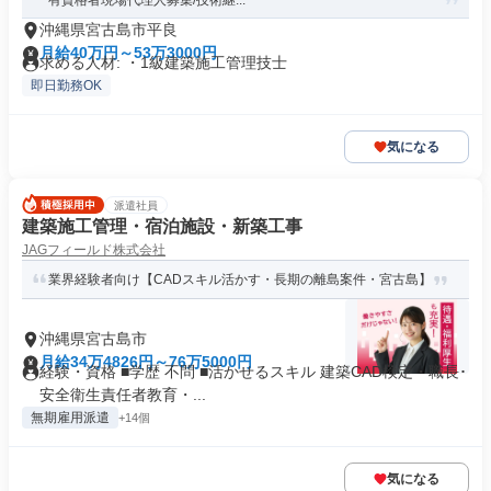
有資格者現場代理人募集/技術継...
沖縄県宮古島市平良
月給40万円～53万3000円
求める人材: ・1級建築施工管理技士
即日勤務OK
気になる
派遣社員
建築施工管理・宿泊施設・新築工事
JAGフィールド株式会社
業界経験者向け【CADスキル活かす・長期の離島案件・宮古島】
沖縄県宮古島市
月給34万4826円～76万5000円
経験・資格 ■学歴 不問 ■活かせるスキル 建築CAD検定・職長･
安全衛生責任者教育・...
無期雇用派遣
+14個
気になる