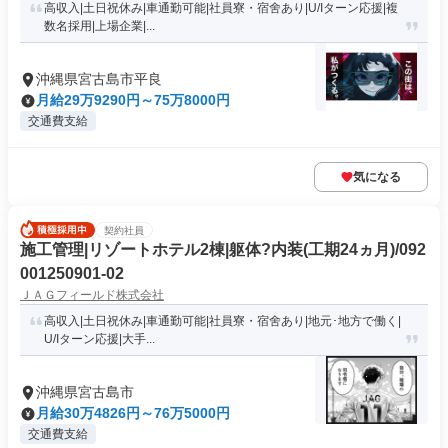
高収入|土日祝休み|車通勤可能|社員寮・宿舍あり|U/Iターン応援|複
数名採用|上場企業|...
沖縄県宮古島市平良
月給29万9290円～75万8000円
交通費支給
気になる
契約社員
施工管理|リゾートホテル2棟|躯体?内装(工期24ヵ月)/092
001250901-02
ＪＡＧフィールド株式会社
高収入|土日祝休み|車通勤可能|社員寮・宿舍あり|地元･地方で働く|
U/Iターン応援|大手...
沖縄県宮古島市
月給30万4826円～76万5000円
交通費支給