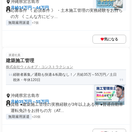
沖縄県宮古島市
月給34万円～44万円
応募条件 《 必須条件 》 ・土木施工管理の実務経験をお持ち
の方 《 こんな方にピッ...
無期雇用派遣
+7個
気になる
派遣社員
建築施工管理
株式会社ウィルオブ・コンストラクション
経験者募集／通勤も快適＆転勤なし！／月給35万～55万円／土日
祝休・年休120日
沖縄県宮古島市
月給35万円～55万円
資格 ●建築施工管理の実務経験が3年以上ある方 ●普通自動車
運転免許をお持ちの方（AT...
無期雇用派遣
+20個