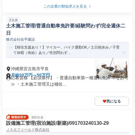
この企業の類似求人を見る
正社員
土木施工管理/普通自動車免許要/経験問わず/完全週休二
日
株式会社佐平建設
【移住支援あり！】マイカー、バイク通勤OK／土日祝休み／子育
て休暇（有給）あり／性別問わず...
沖縄県宮古島市平良
月給20万円～50万円
応募資格 【必須条件】 ・普通自動車第一種運転免許 ≪なお可
≫ ・土木施工管理又は補佐...
気になる
契約社員
設備施工管理(宿泊施設/新築)/091703240130-29
ＪＡＧフィールド株式会社