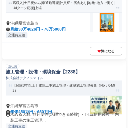
高収入|土日祝休み|車通勤可能|社員寮・宿舍あり|地元･地方で働く|
U/Iターン応援|上場...
沖縄県宮古島市
月給30万4826円～76万5000円
交通費支給
気になる
正社員
施工管理・設備・環境保全【2288】
株式会社テクノスマイル
【経験3年以上】電気工事施工管理・建築施工管理募集（No：64/9
2）
沖縄県宮古島市
年俸450万円～650万円
求める人材: 歓迎要件(活躍できる経験) ・T-fas使用経験 ・内
装工事の施工管理...
交通費支給