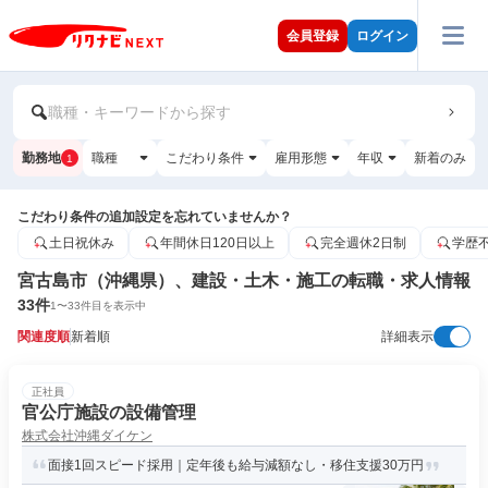
会員登録
ログイン
職種・キーワードから探す
勤務地
職種
こだわり条件
雇用形態
年収
新着のみ
1
こだわり条件の追加設定を忘れていませんか？
土日祝休み
年間休日120日以上
完全週休2日制
学歴
宮古島市（沖縄県）、建設・土木・施工の転職・求人情報
33
件
1
〜
33
件目を表示中
関連度順
新着順
詳細表示
正社員
官公庁施設の設備管理
株式会社沖縄ダイケン
面接1回スピード採用｜定年後も給与減額なし・移住支援30万円