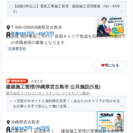
【経験3年以上】電気工事施工管理・建築施工管理募集（No：64/9
2）
〒906-0000沖縄県宮古島市
年俸450万円～650万円
資格 例外事由三号のイ 長期キャリア形成を目的とし35歳以下
の求職者様の募集となります...
交通費支給
気になる
派遣社員
建築施工管理/沖縄県宮古島市:公共施設(S造)
株式会社コプロコンストラクション(ベスキャリ建設)
＜充実のサポートと福利厚生充実！＞あなたのキャリアが活かせる
お仕事☆大手で安心して働ける環...
沖縄県宮古島市
月給34万円～44万円
応募条件 《 必須条件 》 ・建築施工管理の実務経験をお持ち