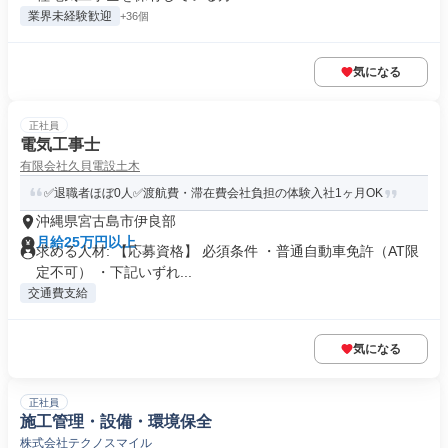
業界未経験歓迎
+36個
気になる
正社員
電気工事士
有限会社久貝電設土木
✅退職者ほぼ0人✅渡航費・滞在費会社負担の体験入社1ヶ月OK
沖縄県宮古島市伊良部
月給25万円以上
求める人材: 【応募資格】 必須条件 ・普通自動車免許（AT限
定不可） ・下記いずれ...
交通費支給
気になる
正社員
施工管理・設備・環境保全
株式会社テクノスマイル