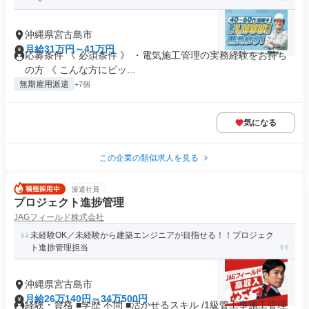
沖縄県宮古島市
月給31万円～41万円
応募条件 《 必須条件 》 ・電気施工管理の実務経験をお持ち
の方 《 こんな方にピッ...
無期雇用派遣
+7個
気になる
この企業の類似求人を見る
派遣社員
プロジェクト進捗管理
JAGフィールド株式会社
未経験OK／未経験から建築エンジニアが目指せる！！プロジェク
ト進捗管理担当
沖縄県宮古島市
月給26万140円～34万500円
経験・資格 ■学歴 不問 ■活かせるスキル /1級管工事施工管理