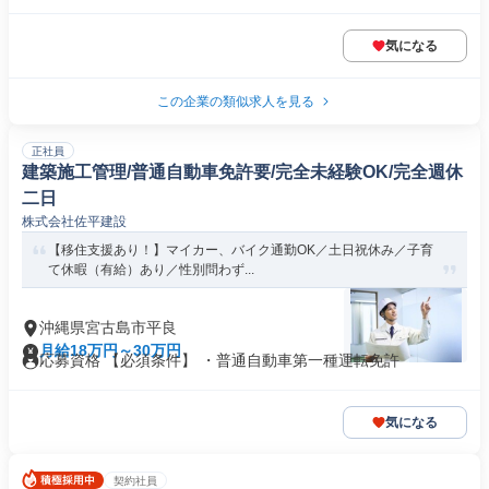
気になる
この企業の類似求人を見る
正社員
建築施工管理/普通自動車免許要/完全未経験OK/完全週休
二日
株式会社佐平建設
【移住支援あり！】マイカー、バイク通勤OK／土日祝休み／子育
て休暇（有給）あり／性別問わず...
沖縄県宮古島市平良
月給18万円～30万円
応募資格 【必須条件】 ・普通自動車第一種運転免許
気になる
契約社員