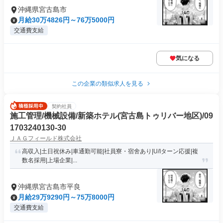
沖縄県宮古島市
月給30万4826円～76万5000円
交通費支給
気になる
この企業の類似求人を見る
契約社員
施工管理/機械設備/新築ホテル(宮古島トゥリバー地区)/09
1703240130-30
ＪＡＧフィールド株式会社
高収入|土日祝休み|車通勤可能|社員寮・宿舍あり|U/Iターン応援|複
数名採用|上場企業|...
沖縄県宮古島市平良
月給29万9290円～75万8000円
交通費支給