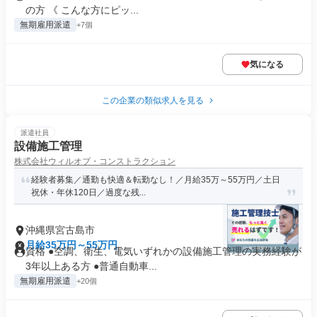
の方 《 こんな方にピッ...
無期雇用派遣
+7個
気になる
この企業の類似求人を見る
派遣社員
設備施工管理
株式会社ウィルオブ・コンストラクション
経験者募集／通勤も快適＆転勤なし！／月給35万～55万円／土日
祝休・年休120日／過度な残...
沖縄県宮古島市
月給35万円～55万円
資格 ●空調、衛生、電気いずれかの設備施工管理の実務経験が
3年以上ある方 ●普通自動車...
無期雇用派遣
+20個