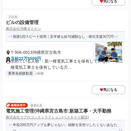
気になる
正社員
ビルの設備管理
株式会社沖縄ダイケン
面接1回スピード採用｜定年後も給与減額なし・移住支援30万円
〒906-0013沖縄県宮古島市
月給22万5000円
求めている人材 ・第一種電気工事士を保有している方 ・第二
種電気工事士を保有している方...
業界未経験歓迎
+36個
気になる
派遣社員
電気施工管理/沖縄県宮古島市:新築工事・大手勤務
株式会社コプロコンストラクション(ベスキャリ建設)
年収200万円アップも夢じゃない。経験を安売りしたくないあなた
へ。