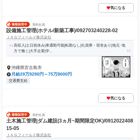
気になる
契約社員
設備施工管理(ホテル/新築工事)/092703240228-02
ＪＡＧフィールド株式会社
高収入|土日祝休み|車通勤可能|転勤なし|社員寮・宿舍あり|地元･地
方で働く|大手企業|学...
沖縄県宮古島市
月給29万9290円～75万8000円
交通費支給
気になる
契約社員
土木施工管理|ダム建設(3ヵ月~期間限定OK)/0912022408
15-05
ＪＡＧフィールド株式会社