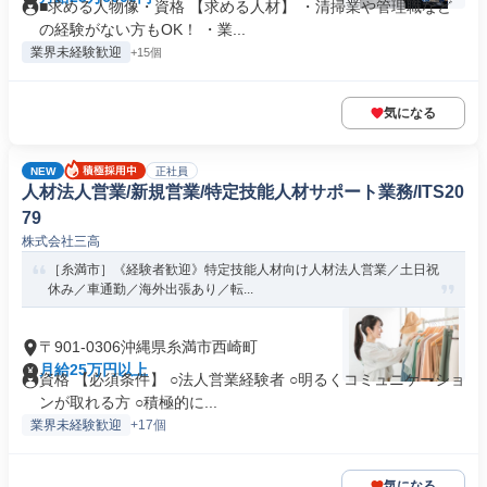
■求める人物像・資格 【求める人材】 ・清掃業や管理職など
の経験がない方もOK！ ・業...
業界未経験歓迎
+15個
気になる
NEW
正社員
人材法人営業/新規営業/特定技能人材サポート業務/ITS20
79
株式会社三高
［糸満市］《経験者歓迎》特定技能人材向け人材法人営業／土日祝
休み／車通勤／海外出張あり／転...
〒901-0306沖縄県糸満市西崎町
月給25万円以上
資格 【必須条件】 ○法人営業経験者 ○明るくコミュニケーショ
ンが取れる方 ○積極的に...
業界未経験歓迎
+17個
気になる