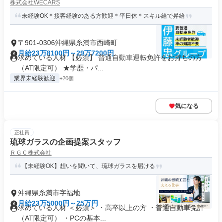
株式会社WECARS
未経験OK＊接客経験のある方歓迎＊平日休＊スキル給で昇給
〒901-0306沖縄県糸満市西崎町
月給23万8100円～29万7200円
求めている人材 【必須】 普通自動車運転免許をお持ちの方
（AT限定可） ★学歴・パ...
業界未経験歓迎
+20個
気になる
正社員
琉球ガラスの企画提案スタッフ
ＲＧＣ株式会社
【未経験OK】想いを聞いて、琉球ガラスを届ける
沖縄県糸満市字福地
月給23万5000円～25万円
求めている人材 ＜必須＞ ・高卒以上の方 ・普通自動車免許
（AT限定可） ・PCの基本...