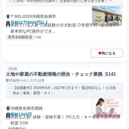
＼30代・40代男性が活躍中／ お客様の想いに寄り添う仕事！
〒901-0333沖縄県糸満市
月給22万9000円以上
求めている人材 ◎未経験の方大歓迎 ◎学歴不問 <必須条件>
基本的なPC操作ができ...
業界未経験歓迎
+9個
気になる
正社員
土地や家屋の不動産情報の照合・チェック業務_S141
株式会社べルシステム24
【短期案件】2026年9月～2027年1月まで！電話対応なし！土日祝
休み！服装・髪型・ネイ...
沖縄県糸満市西崎
時給1300円
求める人材: ​経験・資格不要！ PC入力：キーを見て文字入力
程度でOK