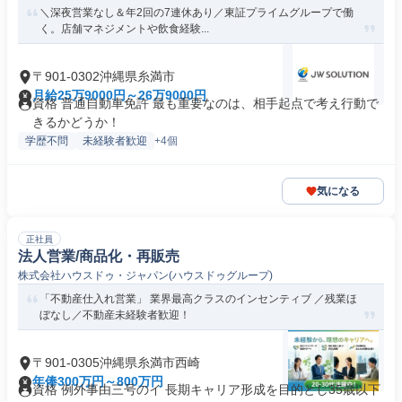
＼深夜営業なし＆年2回の7連休あり／東証プライムグループで働
く。店舗マネジメントや飲食経験...
〒901-0302沖縄県糸満市
月給25万9000円～26万9000円
資格 普通自動車免許 最も重要なのは、相手起点で考え行動で
きるかどうか！
学歴不問
未経験者歓迎
+4個
気になる
正社員
法人営業/商品化・再販売
株式会社ハウスドゥ・ジャパン(ハウスドゥグループ)
「不動産仕入れ営業」 業界最高クラスのインセンティブ ／残業ほ
ぼなし／不動産未経験者歓迎！
〒901-0305沖縄県糸満市西崎
年俸300万円～800万円
資格 例外事由三号のイ 長期キャリア形成を目的とし35歳以下