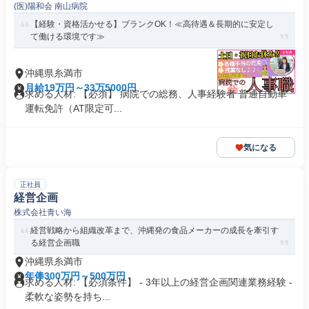
(医)陽和会 南山病院
【経験・資格活かせる】ブランクOK！≪高待遇＆長期的に安定し
て働ける環境です≫
沖縄県糸満市
月給19万円～33万5000円
求める人材: 【必須】 病院での総務、人事経験者 普通自動車
運転免許（AT限定可...
気になる
正社員
経営企画
株式会社青い海
経営戦略から組織改革まで、沖縄発の食品メーカーの成長を牽引す
る経営企画職
沖縄県糸満市
年俸300万円～500万円
求める人材: 【必須条件】 - 3年以上の経営企画関連業務経験 -
柔軟な姿勢を持ち...