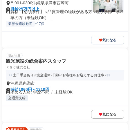
〒901-0306沖縄県糸満市西崎町
月給25万円以上
資格 【必須条件】 ○品質管理の経験がある方 ○理系学部・学科
卒の方（未経験OK） ...
業界未経験歓迎
+17個
気になる
契約社員
観光施設の総合案内スタッフ
ＲＧＣ株式会社
土日手当あり✅完全週休2日制✅お客様をお迎えするお仕事♪
沖縄県糸満市
時給1060円～1310円
求める人材: 学歴不問 / 未経験OK
交通費支給
気になる
業務委託