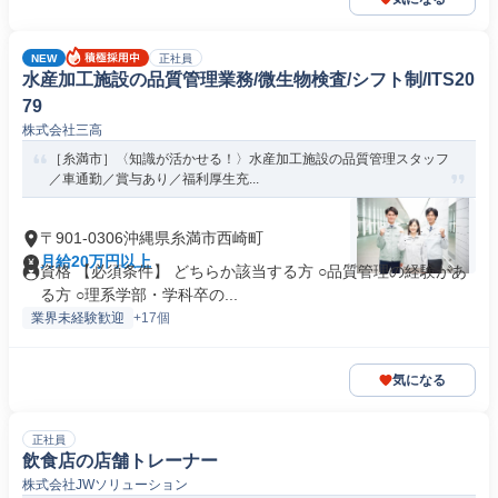
NEW
正社員
水産加工施設の品質管理業務/微生物検査/シフト制/ITS20
79
株式会社三高
［糸満市］〈知識が活かせる！〉水産加工施設の品質管理スタッフ
／車通勤／賞与あり／福利厚生充...
〒901-0306沖縄県糸満市西崎町
月給20万円以上
資格 【必須条件】 どちらか該当する方 ○品質管理の経験があ
る方 ○理系学部・学科卒の...
業界未経験歓迎
+17個
気になる
正社員
飲食店の店舗トレーナー
株式会社JWソリューション