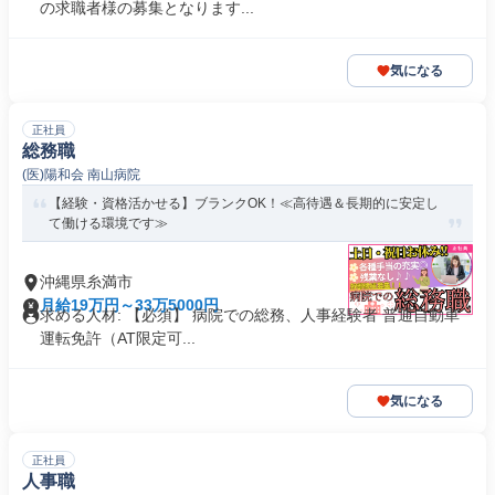
の求職者様の募集となります...
気になる
正社員
総務職
(医)陽和会 南山病院
【経験・資格活かせる】ブランクOK！≪高待遇＆長期的に安定し
て働ける環境です≫
沖縄県糸満市
月給19万円～33万5000円
求める人材: 【必須】 病院での総務、人事経験者 普通自動車
運転免許（AT限定可...
気になる
正社員
人事職