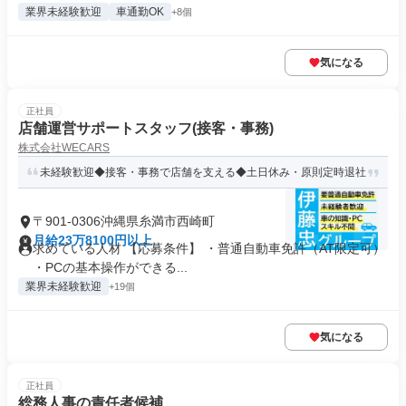
業界未経験歓迎
車通勤OK
+8個
気になる
正社員
店舗運営サポートスタッフ(接客・事務)
株式会社WECARS
未経験歓迎◆接客・事務で店舗を支える◆土日休み・原則定時退社
〒901-0306沖縄県糸満市西崎町
月給23万8100円以上
求めている人材 【応募条件】 ・普通自動車免許（AT限定可）
・PCの基本操作ができる...
業界未経験歓迎
+19個
気になる
正社員
総務人事の責任者候補