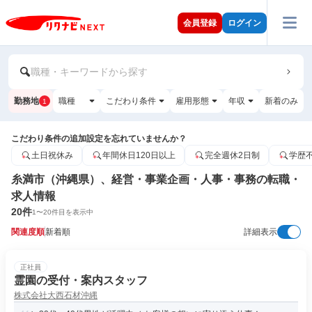
会員登録
ログイン
職種・キーワードから探す
勤務地
職種
こだわり条件
雇用形態
年収
新着のみ
1
こだわり条件の追加設定を忘れていませんか？
土日祝休み
年間休日120日以上
完全週休2日制
学歴
糸満市（沖縄県）、経営・事業企画・人事・事務の転職・
求人情報
20
件
1
〜
20
件目を表示中
関連度順
新着順
詳細表示
正社員
霊園の受付・案内スタッフ
株式会社大西石材沖縄