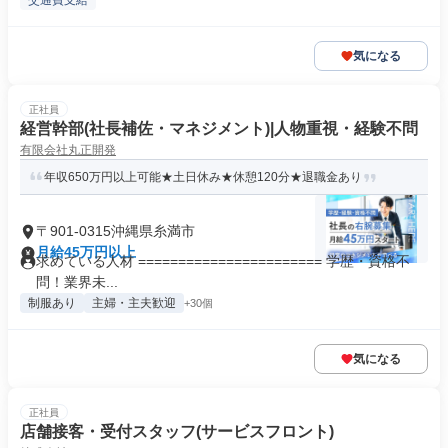
交通費支給
気になる
正社員
経営幹部(社長補佐・マネジメント)|人物重視・経験不問
有限会社丸正開発
年収650万円以上可能★土日休み★休憩120分★退職金あり
〒901-0315沖縄県糸満市
月給45万円以上
求めている人材 ======================= 学歴・資格不
問！業界未...
制服あり
主婦・主夫歓迎
+30個
気になる
正社員
店舗接客・受付スタッフ(サービスフロント)