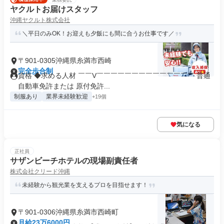
ヤクルトお届けスタッフ
沖縄ヤクルト株式会社
＼平日のみOK！お迎えも夕飯にも間に合うお仕事です／
〒901-0305沖縄県糸満市西崎
完全歩合制
資格 ◆求める人材 ￣￣V￣￣￣￣￣￣￣￣￣￣￣￣￣￣ 普通
自動車免許または 原付免許...
制服あり
業界未経験歓迎
+19個
気になる
正社員
サザンビーチホテルの現場副責任者
株式会社クリード沖縄
未経験から観光業を支えるプロを目指せます！
〒901-0306沖縄県糸満市西崎町
月給23万6000円