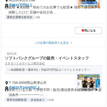
岡山県津山市川崎
月給23万円以上
資格 ★未経験・初めてのお仕事でも歓迎★ 他社で通信業界を
経験したけど 店舗や会社が合...
通勤交通費全額支給
+3個
気になる
この企業の類似求人を見る
契約社員
ソフトバンクグループの販売・イベントスタッフ
ＳＢモバイルサービス株式会社
未経験歓迎！週休3日／月給25万円以上✨イベントスタッフ
〒708-0000岡山県津山市
月給25万1600円以上
求めている人材 ＼学歴不問！販売/通信業界未経験歓迎／ ▶必
須条件 ━━━━━━ ✅...
業界未経験歓迎
歩合給あり
+19個