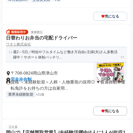
気になる
業務委託
日替わりお弁当の宅配ドライバー
ワタミ株式会社
週2～5日／時短やフルタイムなど働き方自由♪主婦(夫)さん多数活
躍中！サポート体制バッチリ...
〒708-0824岡山県津山市
完全歩合制
資格 ＜未経験歓迎＞人柄・人物重視の採用◎ ▼普通自動車運
転免許をお持ちの方は自家用...
業界未経験歓迎
+21個
気になる
正社員
岡山で【店舗買取営業】/未経験活躍中/4人に1人が年収1,