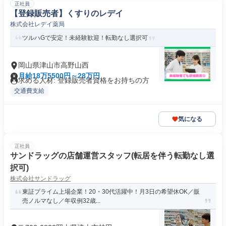
正社員
【登録販売者】くすりのレデイ
株式会社レデイ薬局
ツルハGで安定！未経験歓迎！転勤なし選択可
岡山県津山市高野山西
月給18万5500円～28万円
求める人材: 登録販売者資格をお持ちの方
交通費支給
気になる
正社員
サンドラッグの店舗運営スタッフ(転居を伴う転勤なし選
択可)
株式会社サンドラッグ
東証プライム上場企業！20・30代活躍中！月3日の希望休OK／販
売ノルマなし／年収例32歳...