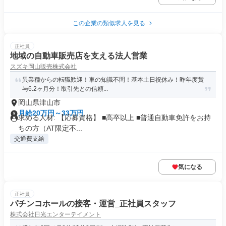
この企業の類似求人を見る
正社員
地域の自動車販売店を支える法人営業
スズキ岡山販売株式会社
異業種からの転職歓迎！車の知識不問！基本土日祝休み！昨年度賞
与6.2ヶ月分！取引先との信頼...
岡山県津山市
月給20万円～33万円
求める人材: 【応募資格】 ■高卒以上 ■普通自動車免許をお持
ちの方（AT限定不...
交通費支給
気になる
正社員
パチンコホールの接客・運営_正社員スタッフ
株式会社日光エンターテイメント