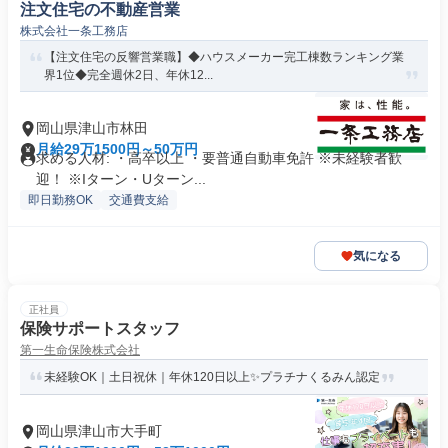
注文住宅の不動産営業
株式会社一条工務店
【注文住宅の反響営業職】◆ハウスメーカー完⼯棟数ランキング業
界1位◆完全週休2日、年休12...
岡山県津山市林田
月給29万1500円～50万円
求める人材: ・高卒以上 ・要普通自動車免許 ※未経験者歓
迎！ ※Iターン・Uターン...
即日勤務OK
交通費支給
気になる
正社員
保険サポートスタッフ
第一生命保険株式会社
未経験OK｜土日祝休｜年休120日以上✨プラチナくるみん認定
岡山県津山市大手町