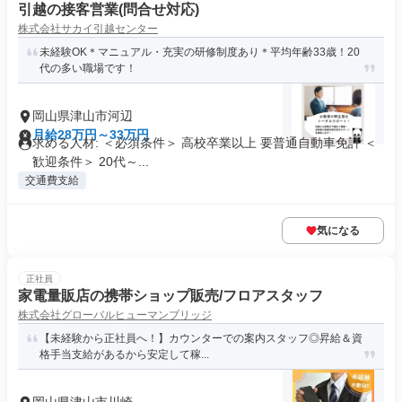
引越の接客営業(問合せ対応)
株式会社サカイ引越センター
未経験OK＊マニュアル・充実の研修制度あり＊平均年齢33歳！20
代の多い職場です！
岡山県津山市河辺
月給28万円～33万円
求める人材: ＜必須条件＞ 高校卒業以上 要普通自動車免許 ＜
歓迎条件＞ 20代～...
交通費支給
気になる
正社員
家電量販店の携帯ショップ販売/フロアスタッフ
株式会社グローバルヒューマンブリッジ
【未経験から正社員へ！】カウンターでの案内スタッフ◎昇給＆資
格手当支給があるから安定して稼...