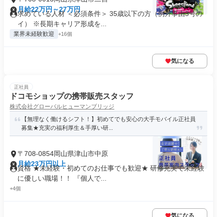
月給22万円～27万円
求めている人材 ＜必須条件＞ 35歳以下の方（例外事由3号の
イ） ※長期キャリア形成を...
業界未経験歓迎
+16個
気になる
正社員
ドコモショップの携帯販売スタッフ
株式会社グローバルヒューマンブリッジ
【無理なく働けるシフト！】初めてでも安心の大手モバイル正社員
募集★充実の福利厚生＆手厚い研...
〒708-0854岡山県津山市中原
月給23万円以上
資格 ★未経験・初めてのお仕事でも歓迎★ 研修充実で未経験
に優しい職場！！ 『個人で...
+4個
気になる