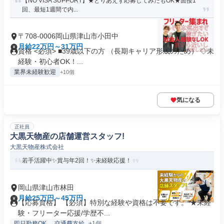
【NO VISA SUPPORT】★とりあえず応募してみたもOK★面接1
回、最短1週間で内...
〒708-0006岡山県津山市小田中
月給22万円～31万円
資格 <必須> ■39歳以下の方 （長期キャリア形成のため） ◇未
経験・初心者OK！...
業界未経験歓迎
+10個
気になる
正社員
大黒天物産の店舗運営スタッフ!
大黒天物産株式会社
若手活躍中✨賞与年2回！✨未経験応援！
岡山県津山市林田
月給25万円～45万円
【応募資格】 【必須】特別な経験や資格は不要です。 ★未経
験・フリーター応援/学歴不...
即日勤務OK
交通費支給
+1個