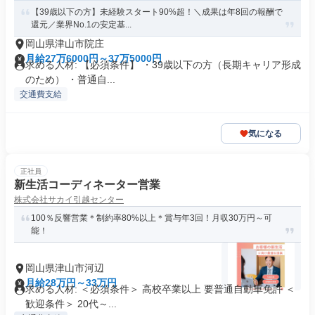
【39歳以下の方】未経験スタート90%超！＼成果は年8回の報酬で
還元／業界No.1の安定基...
岡山県津山市院庄
月給27万6000円～37万5000円
求める人材: 【必須条件】 ・39歳以下の方（長期キャリア形成
のため） ・普通自...
交通費支給
気になる
正社員
新生活コーディネーター営業
株式会社サカイ引越センター
100％反響営業＊制約率80%以上＊賞与年3回！月収30万円～可
能！
岡山県津山市河辺
月給28万円～33万円
求める人材: ＜必須条件＞ 高校卒業以上 要普通自動車免許 ＜
歓迎条件＞ 20代～...