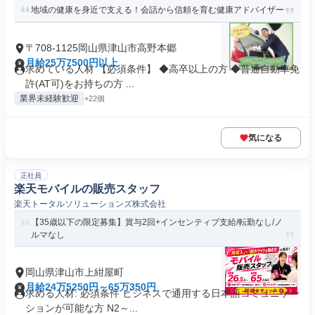
地域の健康を身近で支える！会話から信頼を育む健康アドバイザー
〒708-1125岡山県津山市高野本郷
月給25万7500円以上
求めている人材 【必須条件】 ◆高卒以上の方 ◆普通自動車免
許(AT可)をお持ちの方 ...
業界未経験歓迎
+22個
気になる
正社員
楽天モバイルの販売スタッフ
楽天トータルソリューションズ株式会社
【35歳以下の限定募集】賞与2回+インセンティブ支給/転勤なし/ノ
ルマなし
岡山県津山市上紺屋町
月給24万5250円～65万350円
求める人材: 必須条件 ビジネスで通用する日本語コミュニケー
ションが可能な方 N2～...