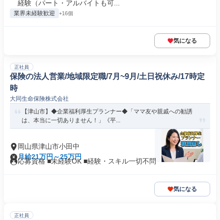
経験（パート・アルバイトも可...
業界未経験歓迎
+16個
気になる
正社員
保険の法人営業/地域限定職/7月~9月/土日祝休み/17時定
時
大同生命保険株式会社
【津山市】◆企業福利厚生プランナー◆「ママ友や親戚への勧誘
は、本当に一切ありません！」《平...
岡山県津山市小田中
月給21万円～25万円
応募資格 ■未経験OK ■経験・スキル一切不問
気になる
正社員