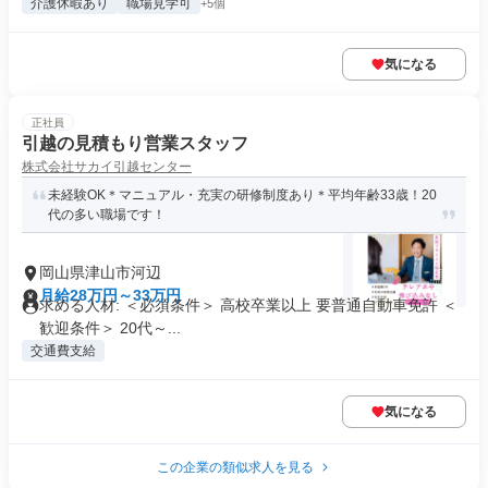
介護休暇あり
職場見学可
+5個
気になる
正社員
引越の見積もり営業スタッフ
株式会社サカイ引越センター
未経験OK＊マニュアル・充実の研修制度あり＊平均年齢33歳！20
代の多い職場です！
岡山県津山市河辺
月給28万円～33万円
求める人材: ＜必須条件＞ 高校卒業以上 要普通自動車免許 ＜
歓迎条件＞ 20代～...
交通費支給
気になる
この企業の類似求人を見る