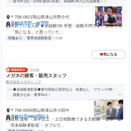
賞与年2回／月8休(連休2回有) 未経験OKの正社員募集✨
〒708-0821岡山県津山市野介代
月給25万円～40万円
求めている人材 ★未経験OK 学歴・経験不問です。 少しでも
「気になる」と思っていた...
制服あり
業界未経験歓迎
+13個
気になる
正社員
メガネの接客・販売スタッフ
株式会社メガネトップ
◆未経験者歓迎◆賞与昇給◎高卒以上・転勤なし・ブランクOK・
残業少なめ・業界No1！
〒708-0006岡山県津山市小田中
月給21万4882円以上
資格 資格 ・高卒以上 ・土日祝勤務できる方歓迎 ・接客・販
売未経験者歓迎 ・ダブルワ...