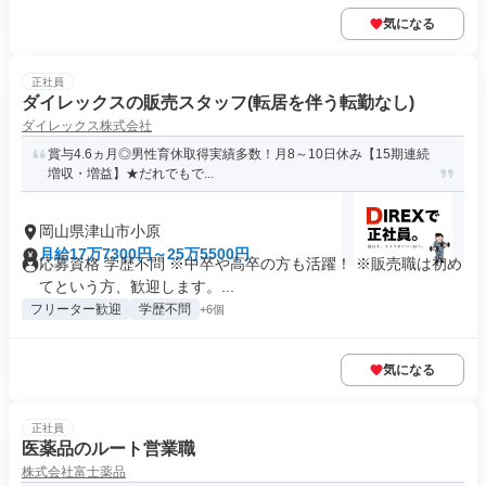
気になる
正社員
ダイレックスの販売スタッフ(転居を伴う転勤なし)
ダイレックス株式会社
賞与4.6ヵ月◎男性育休取得実績多数！月8～10日休み【15期連続
増収・増益】★だれでもで...
岡山県津山市小原
月給17万7300円～25万5500円
応募資格 学歴不問 ※中卒や高卒の方も活躍！ ※販売職は初め
てという方、歓迎します。...
フリーター歓迎
学歴不問
+6個
気になる
正社員
医薬品のルート営業職
株式会社富士薬品