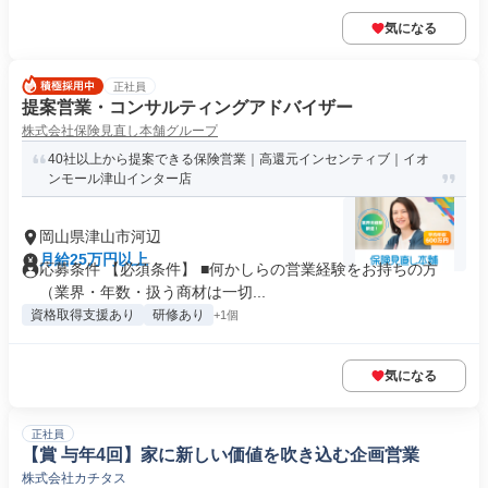
気になる
正社員
提案営業・コンサルティングアドバイザー
株式会社保険見直し本舗グループ
40社以上から提案できる保険営業｜高還元インセンティブ｜イオ
ンモール津山インター店
岡山県津山市河辺
月給25万円以上
応募条件 【必須条件】 ■何かしらの営業経験をお持ちの方
（業界・年数・扱う商材は一切...
資格取得支援あり
研修あり
+1個
気になる
正社員
【賞 与年4回】家に新しい価値を吹き込む企画営業
株式会社カチタス