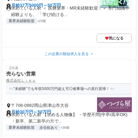
月給37万5000円～50万円
求めている人材 ＜ 医療業界・MR未経験歓迎！＞ 専門知識や
経験よりも、 「学び続ける...
業界未経験歓迎
+23個
気になる
この企業の類似求人を見る
正社員
売らない営業
株式会社Ｌｉｅｕ
”未経験”でも年収5000万円超え可◎催事場への直行直帰！
〒708-0882岡山県津山市大谷
月給30万円～50万円
求めている人材 【求める人物像】 ・学歴不問(中卒/高卒OK)
・新卒、第二新卒の方で...
業界未経験歓迎
歩合給あり
+36個