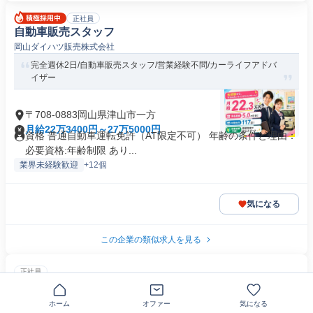
正社員
自動車販売スタッフ
岡山ダイハツ販売株式会社
完全週休2日/自動車販売スタッフ/営業経験不問/カーライフアドバ
イザー
〒708-0883岡山県津山市一方
月給22万3400円～27万5000円
資格 普通自動車運転免許（AT限定不可） 年齢の条件と理由：
必要資格:年齢制限 あり...
業界未経験歓迎
+12個
気になる
この企業の類似求人を見る
正社員
ライフパートナー(保険の反響営業)
ほけんの窓口グループ株式会社
ホーム
オファー
気になる