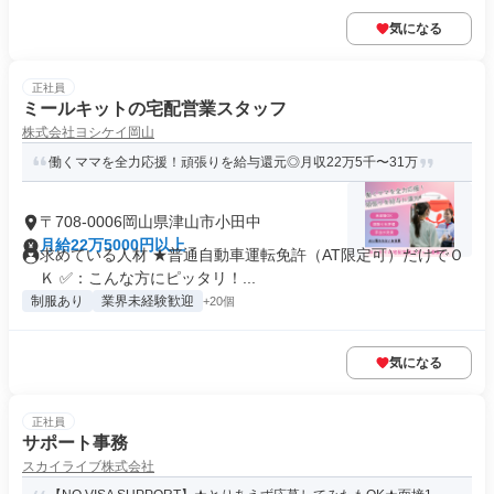
気になる
正社員
ミールキットの宅配営業スタッフ
株式会社ヨシケイ岡山
働くママを全力応援！頑張りを給与還元◎月収22万5千〜31万
〒708-0006岡山県津山市小田中
月給22万5000円以上
求めている人材 ★普通自動車運転免許（AT限定可）だけでＯ
Ｋ ✅：こんな方にピッタリ！...
制服あり
業界未経験歓迎
+20個
気になる
正社員
サポート事務
スカイライブ株式会社