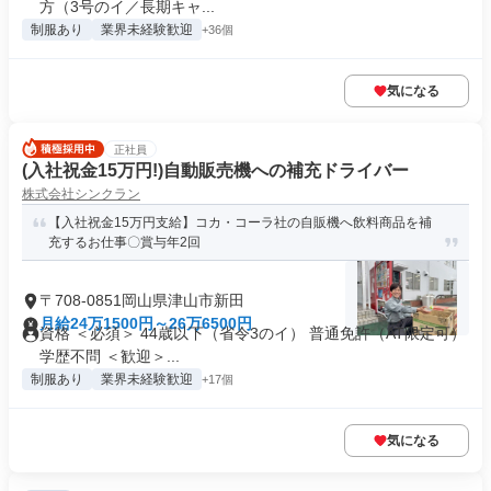
方（3号のイ／長期キャ...
制服あり
業界未経験歓迎
+36個
気になる
正社員
(入社祝金15万円!)自動販売機への補充ドライバー
株式会社シンクラン
【入社祝金15万円支給】コカ・コーラ社の自販機へ飲料商品を補
充するお仕事〇賞与年2回
〒708-0851岡山県津山市新田
月給24万1500円～26万6500円
資格 ＜必須＞ 44歳以下（省令3のイ） 普通免許（AT限定可）
学歴不問 ＜歓迎＞...
制服あり
業界未経験歓迎
+17個
気になる