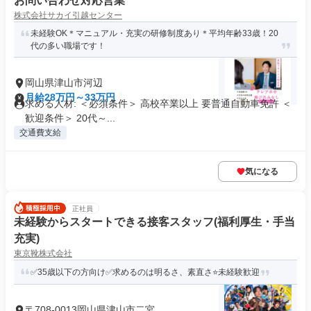
お問い合わせ対応営業
株式会社サカイ引越センター
未経験OK＊マニュアル・充実の研修制度あり＊平均年齢33歳！20
代の多い職場です！
岡山県津山市河辺
月給28万円～33万円
求める人材: ＜必須条件＞ 高校卒業以上 要普通自動車免許 ＜
歓迎条件＞ 20代～...
交通費支給
気になる
正社員
未経験からスタートできる接客スタッフ(福利厚生・手当
充実)
東京靴株式会社
✅35歳以下の方向け✅求めるのは明るさ、素直さ⭐️未経験歓迎
〒708-0013岡山県津山市二宮