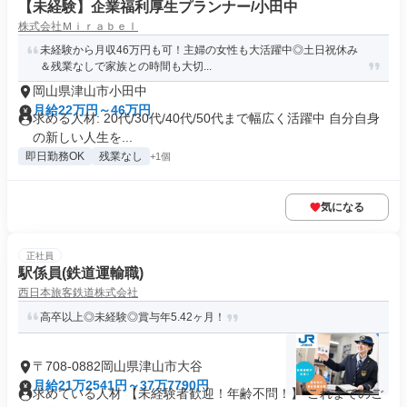
【未経験】企業福利厚生プランナー/小田中
株式会社Ｍｉｒａｂｅｌ
未経験から月収46万円も可！主婦の女性も大活躍中◎土日祝休み
＆残業なしで家族との時間も大切...
岡山県津山市小田中
月給22万円～46万円
求める人材: 20代/30代/40代/50代まで幅広く活躍中 自分自身
の新しい人生を...
即日勤務OK
残業なし
+1個
気になる
正社員
駅係員(鉄道運輸職)
西日本旅客鉄道株式会社
高卒以上◎未経験◎賞与年5.42ヶ月！
〒708-0882岡山県津山市大谷
月給21万2541円～37万7790円
求めている人材 【未経験者歓迎！年齢不問！】 これまでのご