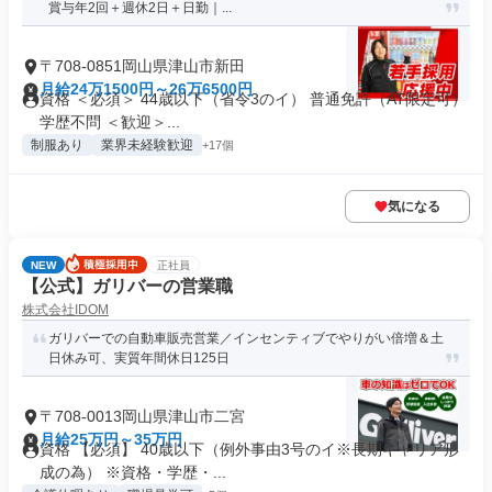
賞与年2回＋週休2日＋日勤｜...
〒708-0851岡山県津山市新田
月給24万1500円～26万6500円
資格 ＜必須＞ 44歳以下（省令3のイ） 普通免許（AT限定可）
学歴不問 ＜歓迎＞...
制服あり
業界未経験歓迎
+17個
気になる
NEW
正社員
【公式】ガリバーの営業職
株式会社IDOM
ガリバーでの自動車販売営業／インセンティブでやりがい倍増＆土
日休み可、実質年間休日125日
〒708-0013岡山県津山市二宮
月給25万円～35万円
資格 【必須】 40歳以下（例外事由3号のイ※長期キャリア形
成の為） ※資格・学歴・...