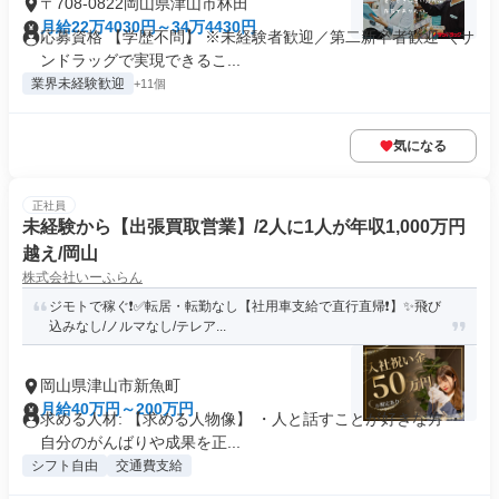
〒708-0822岡山県津山市林田
月給22万4030円～34万4430円
応募資格 【学歴不問】 ※未経験者歓迎／第二新卒者歓迎 ＼サ
ンドラッグで実現できるこ...
業界未経験歓迎
+11個
気になる
正社員
未経験から【出張買取営業】/2人に1人が年収1,000万円
越え/岡山
株式会社いーふらん
ジモトで稼ぐ❗✅転居・転勤なし【社用車支給で直行直帰❗】✨飛び
込みなし/ノルマなし/テレア...
岡山県津山市新魚町
月給40万円～200万円
求める人材: 【求める人物像】 ・人と話すことが好きな方 ・
自分のがんばりや成果を正...
シフト自由
交通費支給