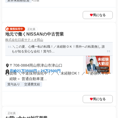
業界未経験歓迎
+11個
気になる
正社員
地元で働くNISSANの中古営業
株式会社日産サティオ岡山
.＼この夏、心機一転の転職！／未経験ＯＫ！県外への転勤無し 誰
もが知る安心な会社！賞与5....
〒708-0884岡山県津山市津山口
月給21万3500円～24万2500円
資格 ＼中途採用強化中！／ ＼ 未経験OK！ ／ ＜必須スキル・
経験＞ 普通自動車運...
賞与あり
交通費支給
気になる
正社員