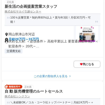
正社員
新生活の企画提案営業スタッフ
株式会社サカイ引越センター
100％反響営業＊制約率80%以上＊賞与年3回！月収30万円～可
能！
岡山県津山市河辺
月給28万円～33万円
求める人材: ＜必須条件＞ 高校卒業以上 要普通自動車免許 ＜
歓迎条件＞ 20代～...
交通費支給
気になる
この企業の類似求人を見る
正社員
自 動 販売機管理のルートセールス
株式会社シンクラン
＼未経験OK／コカ・コーラ社トップパートナー｜月給24万円～＋