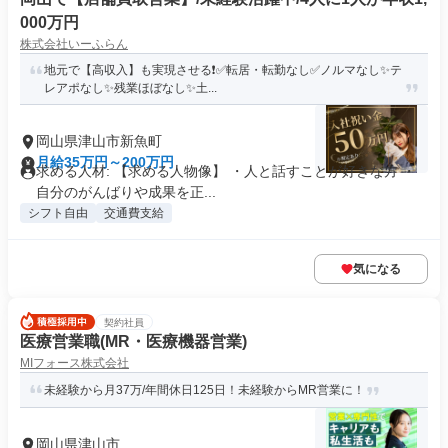
000万円
株式会社いーふらん
地元で【高収入】も実現させる❗✅転居・転勤なし✅ノルマなし✨テ
レアポなし✨残業ほぼなし✨土...
岡山県津山市新魚町
月給35万円～200万円
求める人材: 【求める人物像】 ・人と話すことが好きな方 ・
自分のがんばりや成果を正...
シフト自由
交通費支給
気になる
契約社員
医療営業職(MR・医療機器営業)
MIフォース株式会社
未経験から月37万/年間休日125日！未経験からMR営業に！
岡山県津山市