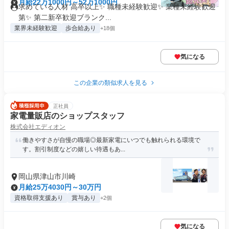
月給22万1000円～52万1000円
求めている人材 高卒以上✨ 職種未経験歓迎✨ 業種未経験歓迎
第✨ 第二新卒歓迎ブランク...
業界未経験歓迎
歩合給あり
+18個
気になる
この企業の類似求人を見る
正社員
家電量販店のショップスタッフ
株式会社エディオン
働きやすさが自慢の職場◎最新家電にいつでも触れられる環境で
す。割引制度などの嬉しい待遇もあ...
岡山県津山市川崎
月給25万4030円～30万円
資格取得支援あり
賞与あり
+2個
気になる