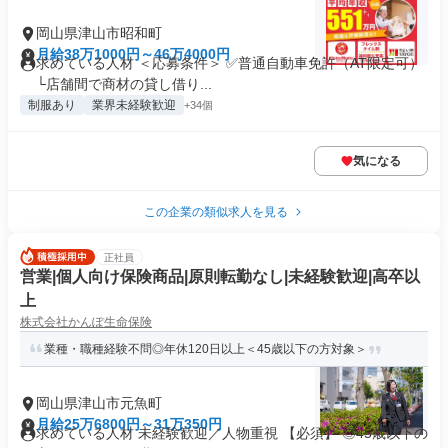
岡山県津山市昭和町
月給38万1000円～46万4000円
求めている人材 ＜応募条件＞ ✅普通自動車免許（AT限定可）
└店舗間で商材の貸し借り...
制服あり
業界未経験歓迎
+34個
気になる
この企業の類似求人を見る
正社員
営業|個人向け保険商品|原則転勤なし|未経験歓迎|高卒以
上
株式会社かんぽ生命保険
業種・職種経験不問◎年休120日以上＜45歳以下の方対象＞
岡山県津山市元魚町
月給25万6800円～31万350円
求めている人材 未経験歓迎／人物重視 【必須】 ◎45歳以下の