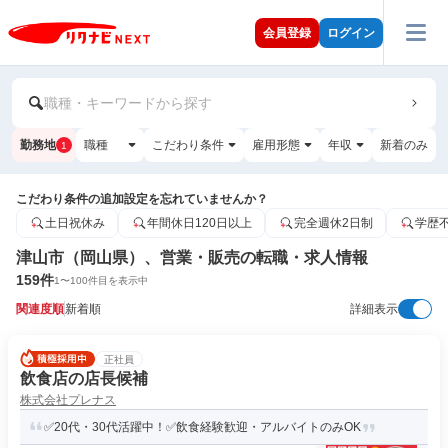
会員登録
ログイン
職種・キーワードから探す
勤務地
職種
こだわり条件
雇用形態
年収
新着のみ
1
こだわり条件の追加設定を忘れていませんか？
土日祝休み
年間休日120日以上
完全週休2日制
学歴
津山市（岡山県）、営業・販売の転職・求人情報
159
件
1
〜
100
件目を表示中
関連度順
新着順
詳細表示
正社員
飲食店の店長候補
株式会社プレナス
✅20代・30代活躍中！✅飲食経験歓迎・アルバイトのみOK