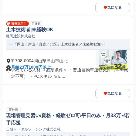
気になる
正社員
土木技術者|未経験OK
梶岡建設株式会社
「岡山／津山／真庭／北区」土木技術者／未経験歓迎
〒708-0004岡山県津山市山北
月給23万1000円以上
求めている人材 ＜必須条件＞ ・普通自動車運転免許（ＡＴ限
定不可） ・PCスキル ※Ｅ...
気になる
正社員
現場管理見習い/資格・経験ゼロ可/平日のみ・月33万~/若
手応援
日研トータルソーシング株式会社