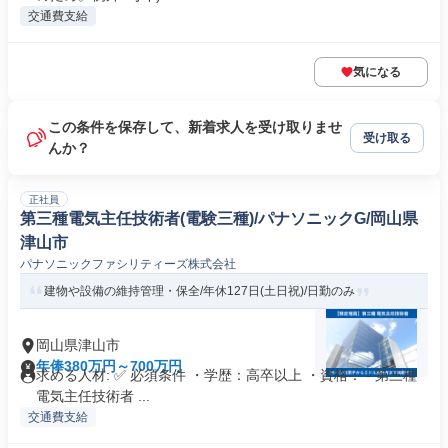
交通費支給
気になる
この条件を保存して、新着求人を受け取りませ
受け取る
んか？
正社員
第三種電気主任技術者(電験三種)/パナソニックG/岡山県
津山市
パナソニックファシリティーズ株式会社
建物や設備の維持管理・保全/年休127日(土日祝)/日勤のみ
岡山県津山市
年俸380万円～700万円
求める人材: ✅ 必須条件 ・学歴：高卒以上 ・資格： - 第三種
電気主任技術者 ...
交通費支給