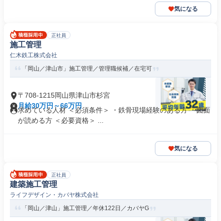
気になる
正社員
施工管理
仁木鉄工株式会社
「岡山／津山市」施工管理／管理職候補／在宅可
〒708-1215岡山県津山市杉宮
月給30万円～66万円
求めている人材 ＜必須条件＞ ・鉄骨現場経験のある方 ・図面
が読める方 ＜必要資格＞ ...
気になる
正社員
建築施工管理
ライフデザイン・カバヤ株式会社
「岡山／津山」施工管理／年休122日／カバヤG