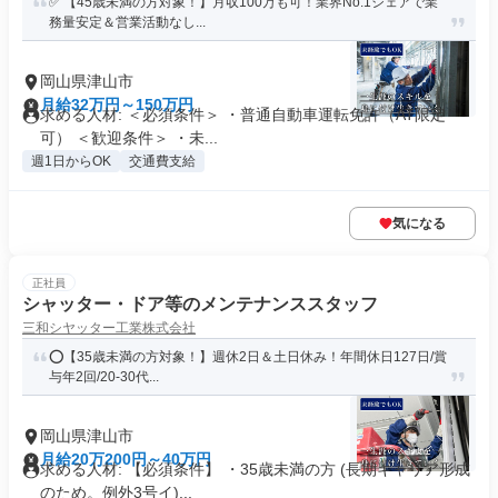
✅ 【45歳未満の方対象！】月収100万も可！業界No.1シェアで業
務量安定＆営業活動なし...
岡山県津山市
月給32万円～150万円
求める人材: ＜必須条件＞ ・普通自動車運転免許（AT限定
可） ＜歓迎条件＞ ・未...
週1日からOK
交通費支給
気になる
正社員
シャッター・ドア等のメンテナンススタッフ
三和シヤッター工業株式会社
⭕️【35歳未満の方対象！】週休2日＆土日休み！年間休日127日/賞
与年2回/20-30代...
岡山県津山市
月給20万200円～40万円
求める人材: 【必須条件】 ・35歳未満の方 (長期キャリア形成
のため。例外3号イ)...