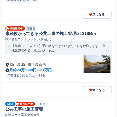
業界未経験歓迎
+3個
気になる
正社員
未経験からできる公共工事の施工管理/21318Bm
株式会社コントラフト(人材紹介)
【年休120日以上！】手に職をつけていきたい方を歓迎します！ ◎
地元密着企業！地域の人々の...
岡山県津山市下高倉西
月給20万5000円～31万円
年間休日120日以上
+11個
気になる
NEW
正社員
公共工事の施工管理
山陽ロード工業株式会社