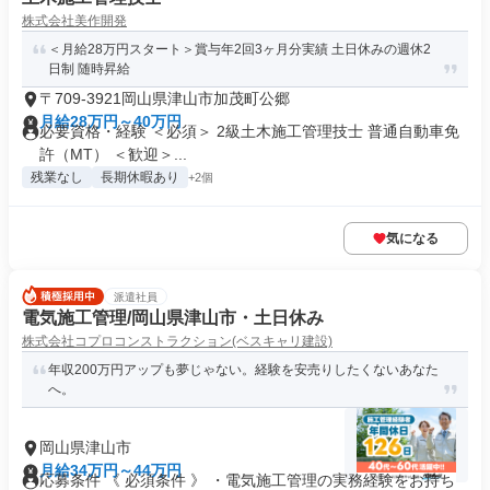
株式会社美作開発
＜月給28万円スタート＞賞与年2回3ヶ月分実績 土日休みの週休2
日制 随時昇給
〒709-3921岡山県津山市加茂町公郷
月給28万円～40万円
必要資格・経験 ＜必須＞ 2級土木施工管理技士 普通自動車免
許（MT） ＜歓迎＞...
残業なし
長期休暇あり
+2個
気になる
派遣社員
電気施工管理/岡山県津山市・土日休み
株式会社コプロコンストラクション(ベスキャリ建設)
年収200万円アップも夢じゃない。経験を安売りしたくないあなた
へ。
岡山県津山市
月給34万円～44万円
応募条件 《 必須条件 》 ・電気施工管理の実務経験をお持ち