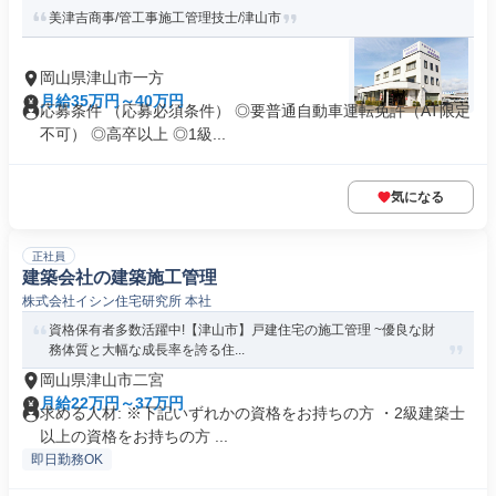
美津吉商事/管工事施工管理技士/津山市
岡山県津山市一方
月給35万円～40万円
応募条件 （応募必須条件） ◎要普通自動車運転免許（AT限定
不可） ◎高卒以上 ◎1級...
気になる
正社員
建築会社の建築施工管理
株式会社イシン住宅研究所 本社
資格保有者多数活躍中!【津山市】戸建住宅の施工管理 ~優良な財
務体質と大幅な成長率を誇る住...
岡山県津山市二宮
月給22万円～37万円
求める人材: ※下記いずれかの資格をお持ちの方 ・2級建築士
以上の資格をお持ちの方 ...
即日勤務OK