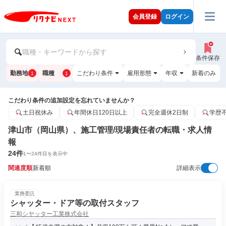
会員登録
ログイン
職種・キーワードから探す
条件保存
勤務地
職種
こだわり条件
雇用形態
年収
新着のみ
1
1
こだわり条件の追加設定を忘れていませんか？
土日祝休み
年間休日120日以上
完全週休2日制
学歴
津山市（岡山県）、施工管理/現場責任者の転職・求人情
報
24
件
1
〜
24
件目を表示中
関連度順
新着順
詳細表示
業務委託
シャッター・ドア等の取付スタッフ
三和シヤッター工業株式会社