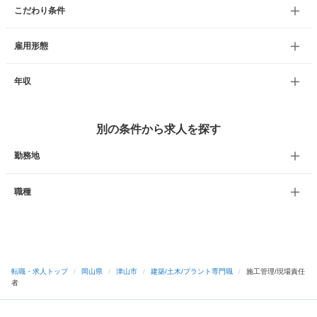
こだわり条件
雇用形態
年収
別の条件から求人を探す
勤務地
職種
転職・求人トップ
/
岡山県
/
津山市
/
建築/土木/プラント専門職
/
施工管理/現場責任
者