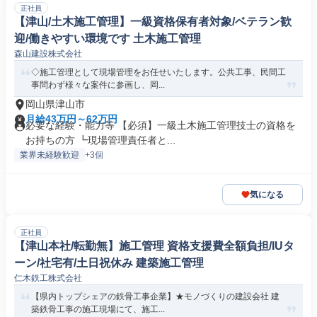
正社員
【津山/土木施工管理】一級資格保有者対象/ベテラン歓
迎/働きやすい環境です 土木施工管理
森山建設株式会社
◇施工管理として現場管理をお任せいたします。公共工事、民間工
事問わず様々な案件に参画し、岡...
岡山県津山市
月給43万円～62万円
必要な経験・能力等 【必須】一級土木施工管理技士の資格を
お持ちの方 ┗現場管理責任者と...
業界未経験歓迎
+3個
気になる
正社員
【津山本社/転勤無】施工管理 資格支援費全額負担/IUタ
ーン/社宅有/土日祝休み 建築施工管理
仁木鉄工株式会社
【県内トップシェアの鉄骨工事企業】★モノづくりの建設会社 建
築鉄骨工事の施工現場にて、施工...