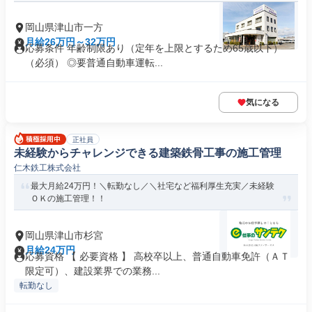
岡山県津山市一方
月給26万円～32万円
応募条件 年齢制限あり（定年を上限とするため65歳以下）
（必須） ◎要普通自動車運転...
気になる
正社員
未経験からチャレンジできる建築鉄骨工事の施工管理
仁木鉄工株式会社
最大月給24万円！＼転勤なし／＼社宅など福利厚生充実／未経験
ＯＫの施工管理！！
岡山県津山市杉宮
月給24万円
応募資格 【 必要資格 】 高校卒以上、普通自動車免許（ＡＴ
限定可）、建設業界での業務...
転勤なし