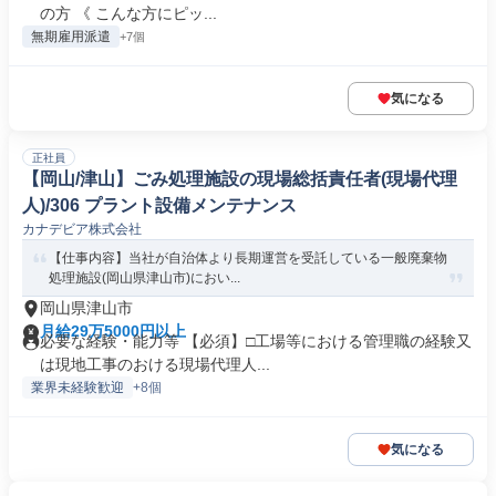
の方 《 こんな方にピッ...
無期雇用派遣
+7個
気になる
正社員
【岡山/津山】ごみ処理施設の現場総括責任者(現場代理
人)/306 プラント設備メンテナンス
カナデビア株式会社
【仕事内容】当社が自治体より長期運営を受託している一般廃棄物
処理施設(岡山県津山市)におい...
岡山県津山市
月給29万5000円以上
必要な経験・能力等 【必須】□工場等における管理職の経験又
は現地工事のおける現場代理人...
業界未経験歓迎
+8個
気になる