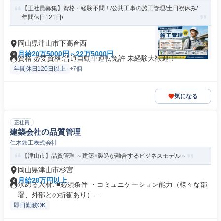
【正社員募集】資格・経験不問！/公共工事の施工管理/土日祝休み/
年間休日121日/
岡山県津山市下高倉西
月給20万5000円～22万5000円
資格 必要資格:普通自動車運転免許 未経験大歓迎！
年間休日120日以上
+7個
気になる
正社員
建築会社の品質管理
仁木鉄工株式会社
【津山市】品質管理 ～建築×製造が融合するビジネスモデル～
岡山県津山市杉宮
月給28万円以上
求める人材: ■必須条件 ・コミュニケーション能力（様々な部
署、外部との折衝あり）...
即日勤務OK