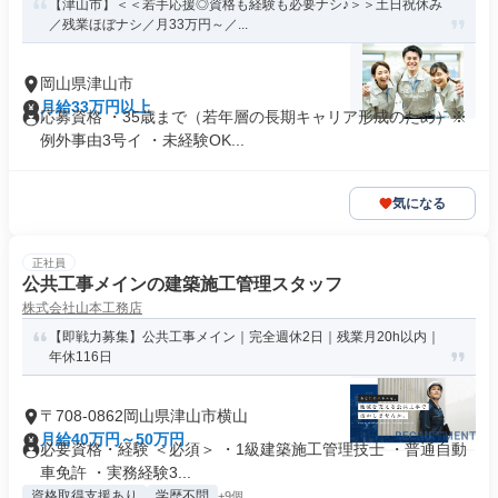
【津山市】＜＜若手応援◎資格も経験も必要ナシ♪＞＞土日祝休み
／残業ほぼナシ／月33万円～／...
岡山県津山市
月給33万円以上
応募資格 ・35歳まで（若年層の長期キャリア形成のため）※
例外事由3号イ ・未経験OK...
気になる
正社員
公共工事メインの建築施工管理スタッフ
株式会社山本工務店
【即戦力募集】公共工事メイン｜完全週休2日｜残業月20h以内｜
年休116日
〒708-0862岡山県津山市横山
月給40万円～50万円
必要資格・経験 ＜必須＞ ・1級建築施工管理技士 ・普通自動
車免許 ・実務経験3...
資格取得支援あり
学歴不問
+9個