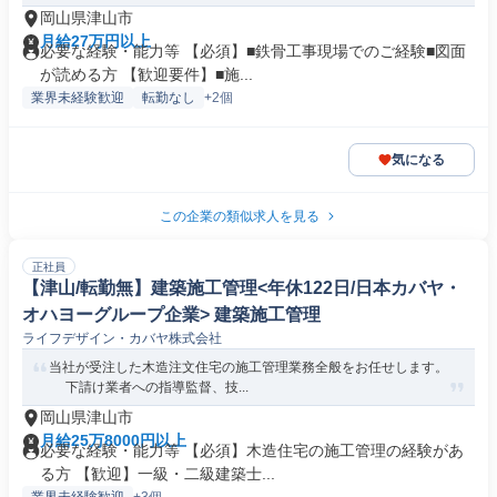
岡山県津山市
月給27万円以上
必要な経験・能力等 【必須】■鉄骨工事現場でのご経験■図面
が読める方 【歓迎要件】■施...
業界未経験歓迎
転勤なし
+2個
気になる
この企業の類似求人を見る
正社員
【津山/転勤無】建築施工管理<年休122日/日本カバヤ・
オハヨーグループ企業> 建築施工管理
ライフデザイン・カバヤ株式会社
当社が受注した木造注文住宅の施工管理業務全般をお任せします。
下請け業者への指導監督、技...
岡山県津山市
月給25万8000円以上
必要な経験・能力等 【必須】木造住宅の施工管理の経験があ
る方 【歓迎】一級・二級建築士...