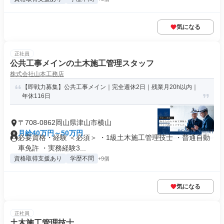
気になる
正社員
公共工事メインの土木施工管理スタッフ
株式会社山本工務店
【即戦力募集】公共工事メイン｜完全週休2日｜残業月20h以内｜
年休116日
〒708-0862岡山県津山市横山
月給40万円～50万円
必要資格・経験 ＜必須＞ ・1級土木施工管理技士 ・普通自動
車免許 ・実務経験3...
資格取得支援あり
学歴不問
+9個
気になる
正社員
土木施工管理技士