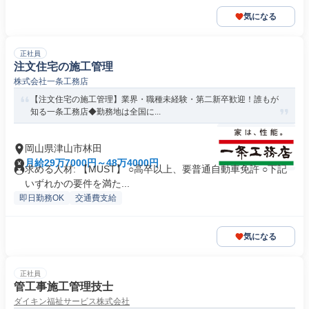
気になる
正社員
注文住宅の施工管理
株式会社一条工務店
【注文住宅の施工管理】業界・職種未経験・第二新卒歓迎！誰もが
知る一条工務店◆勤務地は全国に...
岡山県津山市林田
月給29万7000円～48万4000円
求める人材: 【MUST】 ○高卒以上、要普通自動車免許 ○下記
いずれかの要件を満た...
即日勤務OK
交通費支給
気になる
正社員
管工事施工管理技士
ダイキン福祉サービス株式会社