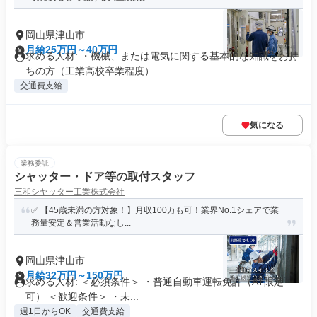
岡山県津山市
月給25万円～40万円
求める人材: ・機械、または電気に関する基本的な知識をお持
ちの方（工業高校卒業程度）...
交通費支給
気になる
業務委託
シャッター・ドア等の取付スタッフ
三和シヤッター工業株式会社
✅ 【45歳未満の方対象！】月収100万も可！業界No.1シェアで業
務量安定＆営業活動なし...
岡山県津山市
月給32万円～150万円
求める人材: ＜必須条件＞ ・普通自動車運転免許（AT限定
可） ＜歓迎条件＞ ・未...
週1日からOK
交通費支給