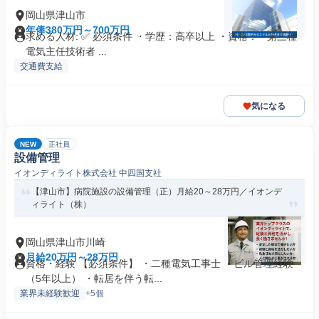
岡山県津山市
年俸380万円～700万円
求める人材: ✅ 必須条件 ・学歴：高卒以上 ・資格： - 第三種
電気主任技術者 ...
交通費支給
気になる
NEW
正社員
設備管理
イオンディライト株式会社 中四国支社
【津山市】病院施設の設備管理（正）月給20～28万円／イオンデ
ィライト（株）
岡山県津山市川崎
月給20万円～28万円
資格・経験 【必須条件】 ・二種電気工事士 ・ビル管理経験
（5年以上） ・転居を伴う転...
業界未経験歓迎
+5個