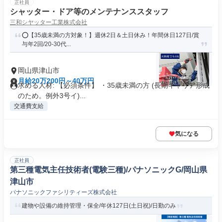
正社員
シャッター・ドア等のメンテナンススタッフ
三和シヤッター工業株式会社
⭕️【35歳未満の方対象！】週休2日＆土日休み！年間休日127日/賞
与年2回/20-30代...
岡山県津山市
月給20万200円～40万円
求める人材: 【必須条件】 ・35歳未満の方 (長期キャリア形成
のため。例外3号イ)...
交通費支給
気になる
正社員
第三種電気主任技術者(電験三種)/パナソニックG/岡山県
津山市
パナソニックファシリティーズ株式会社
建物や設備の維持管理・保全/年休127日(土日祝)/日勤のみ