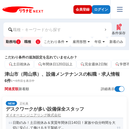
会員登録
ログイン
職種・キーワードから探す
条件保存
勤務地
職種
こだわり条件
雇用形態
年収
新着のみ
1
1
こだわり条件の追加設定を忘れていませんか？
土日祝休み
年間休日120日以上
完全週休2日制
学歴
津山市（岡山県）、設備メンテナンスの転職・求人情報
6
件
1
〜
6
件目を表示中
関連度順
新着順
詳細表示
NEW
正社員
デスクワークが多い設備保全スタッフ
ダイオーエンジニアリング株式会社
日勤のみ！土日祝休み＆実質年間休日140日！家族や自分時間を大
切に安心して働ける大王製紙グ...