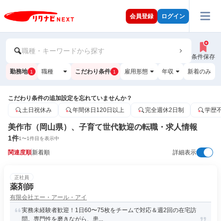
会員登録
ログイン
職種・キーワードから探す
条件保存
勤務地
職種
こだわり条件
雇用形態
年収
新着のみ
1
1
こだわり条件の追加設定を忘れていませんか？
土日祝休み
年間休日120日以上
完全週休2日制
学歴
美作市（岡山県）、子育て世代歓迎の転職・求人情報
1
件
1
〜
1
件目を表示中
関連度順
新着順
詳細表示
正社員
薬剤師
有限会社エー・アール・アイ
実務未経験者歓迎！1日60〜75枚をチームで対応＆週2回の在宅訪
問。専門性を磨きながら、患...