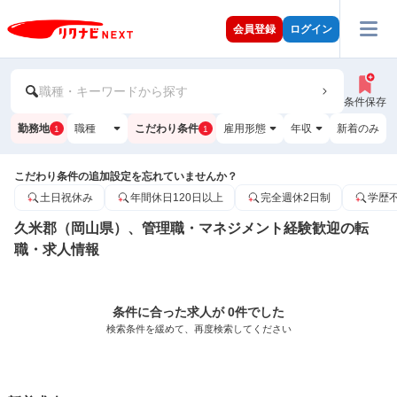
会員登録
ログイン
職種・キーワードから探す
条件保存
勤務地
職種
こだわり条件
雇用形態
年収
新着のみ
1
1
こだわり条件の追加設定を忘れていませんか？
土日祝休み
年間休日120日以上
完全週休2日制
学歴
久米郡（岡山県）、管理職・マネジメント経験歓迎の転
職・求人情報
条件に合った求人が 0件でした
検索条件を緩めて、再度検索してください